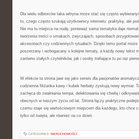
Dla wielu odbiorców taka witryna może stać się często wybierany
to, czego często szukają użytkownicy internetu: praktykę, ale p
Nie ma tu miejsca na nudę, ponieważ sama tematyka daje niemal
tworzenia treści o smakach, zwyczajach, sposobach przygotowani
akcesoriach czy codziennych rytuałach. Dzięki temu portal może b
poszerzany i wzbogacany o kolejne tematy, a każdy nowy tekst 
zarówno stałych czytelników, jak i osoby trafiające tu po raz pier
W efekcie ta strona jawi się jako serwis dla pasjonatów aromaty
codzienna filiżanka kawy i kubek herbaty zyskują nowy wymiar. 
zachęca do zwalniania tempa, delektowania się chwilą i odkrywa
obecnych w naszym życiu od lat. Strona łączy praktyczne podejści
czemu staje się wartościowym miejscem dla każdego, kto chce cz
tylko od święta, ale również na co dzień.
CATEGORIES:
NIERUCHOMOŚCI