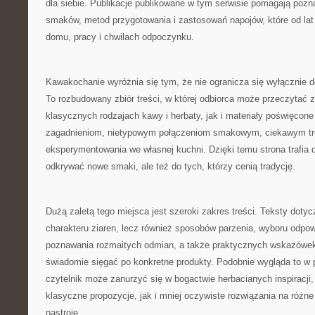
dla siebie. Publikacje publikowane w tym serwisie pomagają pozn
smaków, metod przygotowania i zastosowań napojów, które od la
domu, pracy i chwilach odpoczynku.
Kawakochanie wyróżnia się tym, że nie ogranicza się wyłącznie 
To rozbudowany zbiór treści, w której odbiorca może przeczytać 
klasycznych rodzajach kawy i herbaty, jak i materiały poświęcon
zagadnieniom, nietypowym połączeniom smakowym, ciekawym tr
eksperymentowania we własnej kuchni. Dzięki temu strona trafia d
odkrywać nowe smaki, ale też do tych, którzy cenią tradycję.
Dużą zaletą tego miejsca jest szeroki zakres treści. Teksty doty
charakteru ziaren, lecz również sposobów parzenia, wyboru odpow
poznawania rozmaitych odmian, a także praktycznych wskazówek 
świadomie sięgać po konkretne produkty. Podobnie wygląda to w 
czytelnik może zanurzyć się w bogactwie herbacianych inspiracji
klasyczne propozycje, jak i mniej oczywiste rozwiązania na różne
nastroje.