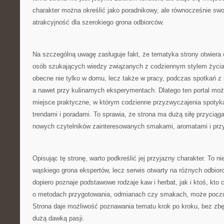
charakter można określić jako poradnikowy, ale równocześnie swo
atrakcyjność dla szerokiego grona odbiorców.
Na szczególną uwagę zasługuje fakt, że tematyka strony otwiera
osób szukających wiedzy związanych z codziennym stylem życia.
obecne nie tylko w domu, lecz także w pracy, podczas spotkań z b
a nawet przy kulinarnych eksperymentach. Dlatego ten portal moż
miejsce praktyczne, w którym codzienne przyzwyczajenia spotyka
trendami i poradami. To sprawia, że strona ma dużą siłę przyciąg
nowych czytelników zainteresowanych smakami, aromatami i prz
Opisując tę stronę, warto podkreślić jej przyjazny charakter. To n
wąskiego grona ekspertów, lecz serwis otwarty na różnych odbior
dopiero poznaje podstawowe rodzaje kaw i herbat, jak i ktoś, kto
o metodach przygotowania, odmianach czy smakach, może poczuć
Strona daje możliwość poznawania tematu krok po kroku, bez zbę
dużą dawką pasji.