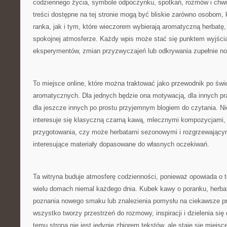
codziennego życia, symbole odpoczynku, spotkań, rozmów i chwili
treści dostępne na tej stronie mogą być bliskie zarówno osobom, 
ranka, jak i tym, które wieczorem wybierają aromatyczną herbatę
spokojnej atmosferze. Każdy wpis może stać się punktem wyjści
eksperymentów, zmian przyzwyczajeń lub odkrywania zupełnie 
To miejsce online, które można traktować jako przewodnik po świe
aromatycznych. Dla jednych będzie ona motywacją, dla innych p
dla jeszcze innych po prostu przyjemnym blogiem do czytania. Ni
interesuje się klasyczną czarną kawą, mlecznymi kompozycjami,
przygotowania, czy może herbatami sezonowymi i rozgrzewającym
interesujące materiały dopasowane do własnych oczekiwań.
Ta witryna buduje atmosferę codzienności, ponieważ opowiada o 
wielu domach niemal każdego dnia. Kubek kawy o poranku, herba
poznania nowego smaku lub znalezienia pomysłu na ciekawsze pr
wszystko tworzy przestrzeń do rozmowy, inspiracji i dzielenia się
temu strona nie jest jedynie zbiorem tekstów, ale staje się miejs