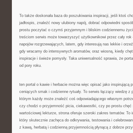
To także doskonała baza do poszukiwania inspiracji, jeśli ktoś c
jadłospis, znaleźć nowy ulubiony napój, dobrać odpowiedni sposó
prostu poczytać o czymś przyjemnym i bliskim codziennemu życi
treściom serwis może towarzyszyć użytkownikowi przez cały rok
napojów rozgrzewających, latem, gdy interesują nas lekkie i orzeź
gdy wracamy do intensywnych aromatów, oraz wiosną, kiedy chę
inspiracje i świeże pomysły. Taka uniwersalność sprawia, że portal
od pory roku.
ten portal o kawie i herbacie można więc opisać jako inspirującą 
ceniących smak i codzienne rytuały. To serwis łączący wiedzę z 
którym każdy może znaleźć coś odpowiadającego własnym potrze
czy chodzi o przyjemność picia, ciekawostki, czy po prostu chęć 
wartościowej lekturze, strona oferuje szeroki zakres tematów. To
który skutecznie zachęca do odkrywania, testowania i celebrowan
z kawą, herbatą i codzienną przyjemnością płynącą z dobrze prz