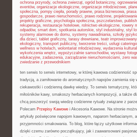
ochrona przyrody
,
ochrona zwierząt
,
ogród botaniczny
,
ogrzewani
eventów
,
organizacje ekologiczne
,
organizacje młodzieżowe
,
plan
społeczna
,
pompy ciepła
,
porady prawne
,
prasa biznesowa
,
prasa
gospodarcze
,
prawo nieruchomości
,
prawo rodzinne
,
projektowani
projekty graficzne
,
psychologia społeczna
,
pszczelarstwo
,
publish
rekuperacja
,
restauracje hotelowe
,
rolnictwo ekologiczne
,
rowery m
odpadów
,
smart dom
,
spotkania autorskie
,
styl industrialny
,
styl l
systemy alarmowe do domu
,
systemy nawadniania
,
szkoły język
dla dzieci
,
tablet graficzny
,
tarasy drewniane
,
teatr improwizowany
ekologiczny
,
transport publiczny
,
tworzenie treści
,
usługi catering
wellness w hotelach
,
wolontariat młodzieżowy
,
wydarzenia kultura
wykończenia wnętrz
,
wypożyczalnie samochodów
,
wystawy fotogr
edukacyjne
,
zadaszenia
,
zarządzanie nieruchomościami
,
zero wa
zwiedzanie z przewodnikiem
ten serwis to serwis internetowy, w której kawowa codzienność sp
tradycją, a zamiłowanie do aromatycznych napojów zamienia się
ciekawostki i codzienną dawkę wiedzy. To serwis tematyczny, któ
miłośników kawy, smakoszy herbacianych kompozycji, a także dla
chcą poszerzyć swoją wiedzę codzienne rytuały związane z parz
Polecam
Przepisy Kawowe
i Akcesoria Kawowe. Na stronie możn
artykuły poświęcone napojom kawowym, naparom herbacianym, a t
przyjemności smakowania. To blog, które łączy użytkowe informac
dzięki czemu zarówno początkujący, jak i zaawansowani pasjonac