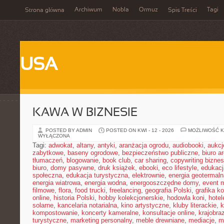
Archiwum
Nobla
Ormuz
Tagi
Strona główna
Spis Treści
USA
KAWA W BIZNESIE
POSTED BY ADMIN
POSTED ON KWI - 12 - 2026
MOŻLIWOŚĆ 
WYŁĄCZONA
Tagi:
adwokat
,
altany
,
antyki
,
aranżacja ogrodu
,
audiobooki
,
aukcj
zabytkowe
,
baseny ogrodowe
,
bezpieczeństwo publiczne
,
biuro a
tłumaczeń
,
blogowanie
,
book club
,
car sharing
,
copywriting bizne
biuro
,
domy pasywne
,
druk książek
,
ebooki
,
eco lifestyle
,
edukacj
społeczna
,
edukacja turystyczna
,
elektrownie
,
energia geotermaln
energia wiatrowa
,
energia wodna
,
energooszczędne domy
,
event 
filmowe
,
flora
,
food trucki
,
freelancing
,
geografia Polski
,
grafika k
online
,
historia Polski
,
hobby kolekcjonerskie
,
hodowla koni
,
hotel
solarne
,
kancelaria notarialna
,
kino artystyczne
,
kluby literackie
,
k
kompostowanie
,
koncerty kameralne
,
konsultacje online
,
krajobra
turystyczne
,
marketing personalny
,
meble drewniane
,
mediacje
,
m