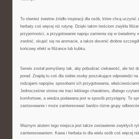
To również świetne źródło inspiracji dla osób, które chcą uczynić
herbaty coś więcej niż rutynę. Dzięki takim treściom zwykła filiż
przyjemności, a przygotowanie napoju zamienia się w świadomy 
zwolnić, skupić się na aromacie, a także docenić drobne szczegół
końcowy efekt w filiżance lub kubku.
Serwis został pomyślany tak, aby pobudzać ciekawość, ale też d
porad. Znajdą tu coś dla siebie osoby poszukujące odpowiedzi na
rodzajami napojów, sposobami ich przygotowania, właściwościami
Jednocześnie strona nie traci lekkiego charakteru, dlatego czytan
komfortowe, a wiedza podawana jest w sposób przystępny. To spr
zastosowanie i może zainteresować bardzo różne grupy odbiorców
Ważnym atutem tego miejsca jest także zestawienie zwykłych ry
zainteresowaniem. Kawa i herbata to dla wielu osób coś więcej ni