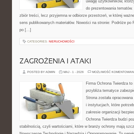
uwagę użytkowników, którzy
do prezentowania tematów. 
zbiór treści, lecz przyjemna w odbiorze przestrzeń, w której ważn
sens publikowanych materiałów. Nowości na stronie: Podróże po 
po […]
CATEGORIES:
NIERUCHOMOŚCI
ZAGROŻENIA I ATAKI
POSTED BY ADMIN
MAJ - 1 - 2026
MOŻLIWOŚĆ KOMENTOWAN
Firma Ochrona Twierdza to s
przybliża tematyce zabezp
Strona została opracowana 
i instytucjach, które potrz
zakresie organizacji bezp
Ochrona Twierdza budzi po
stabilnością, czyli wartościami, które w branży ochrony mają sz
Nowoczesne Technologie i Narzędzia i Oprogramowanie. To serwi