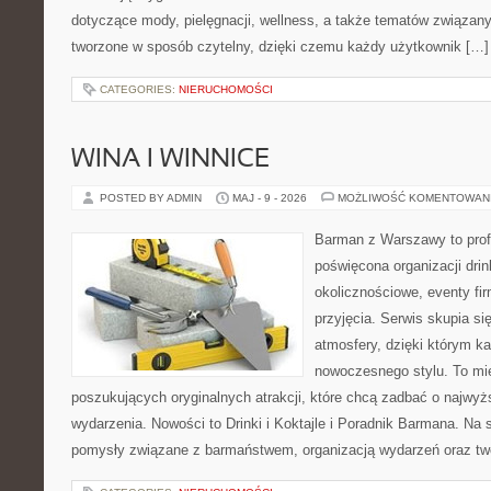
dotyczące mody, pielęgnacji, wellness, a także tematów związan
tworzone w sposób czytelny, dzięki czemu każdy użytkownik […]
CATEGORIES:
NIERUCHOMOŚCI
WINA I WINNICE
POSTED BY ADMIN
MAJ - 9 - 2026
MOŻLIWOŚĆ KOMENTOWAN
Barman z Warszawy to profe
poświęcona organizacji dri
okolicznościowe, eventy fi
przyjęcia. Serwis skupia si
atmosfery, dzięki którym k
nowoczesnego stylu. To mi
poszukujących oryginalnych atrakcji, które chcą zadbać o najw
wydarzenia. Nowości to Drinki i Koktajle i Poradnik Barmana. Na
pomysły związane z barmaństwem, organizacją wydarzeń oraz t