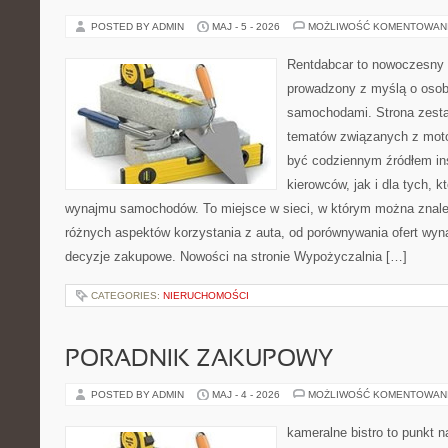
POSTED BY ADMIN
MAJ - 5 - 2026
MOŻLIWOŚĆ KOMENTOWAN
Rentdabcar to nowoczesny 
prowadzony z myślą o osoba
samochodami. Strona zesta
tematów związanych z moto
być codziennym źródłem ins
kierowców, jak i dla tych, k
wynajmu samochodów. To miejsce w sieci, w którym można znal
różnych aspektów korzystania z auta, od porównywania ofert wyn
decyzje zakupowe. Nowości na stronie Wypożyczalnia […]
CATEGORIES:
NIERUCHOMOŚCI
PORADNIK ZAKUPOWY
POSTED BY ADMIN
MAJ - 4 - 2026
MOŻLIWOŚĆ KOMENTOWAN
kameralne bistro to punkt n