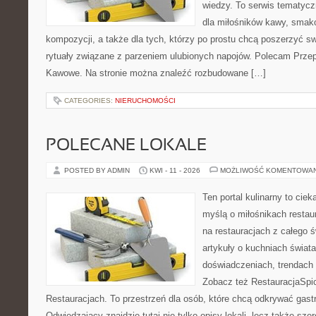
wiedzy. To serwis tematycz
dla miłośników kawy, smak
kompozycji, a także dla tych, którzy po prostu chcą poszerzyć s
rytuały związane z parzeniem ulubionych napojów. Polecam Prze
Kawowe. Na stronie można znaleźć rozbudowane […]
CATEGORIES:
NIERUCHOMOŚCI
POLECANE LOKALE
POSTED BY ADMIN
KWI - 11 - 2026
MOŻLIWOŚĆ KOMENTOWA
Ten portal kulinarny to cie
myślą o miłośnikach restaur
na restauracjach z całego ś
artykuły o kuchniach świata
doświadczeniach, trendach i
Zobacz też RestauracjaSpic
Restauracjach. To przestrzeń dla osób, które chcą odkrywać gas
Odwiedzający znajdzie tutaj nie tylko opisy lokali, lecz także szer