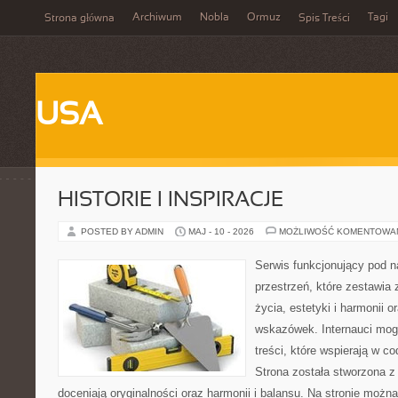
Archiwum
Nobla
Ormuz
Tagi
Strona główna
Spis Treści
USA
HISTORIE I INSPIRACJE
POSTED BY ADMIN
MAJ - 10 - 2026
MOŻLIWOŚĆ KOMENTOWA
Serwis funkcjonujący pod 
przestrzeń, które zestawia 
życia, estetyki i harmonii 
wskazówek. Internauci mogą
treści, które wspierają w 
Strona została stworzona z
doceniają oryginalności oraz harmonii i balansu. Na stronie można