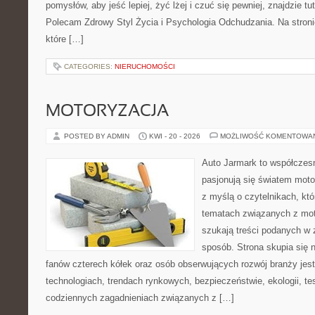
pomysłów, aby jeść lepiej, żyć lżej i czuć się pewniej, znajdzie tu
Polecam Zdrowy Styl Życia i Psychologia Odchudzania. Na stroni
które […]
CATEGORIES:
NIERUCHOMOŚCI
MOTORYZACJA
POSTED BY ADMIN
KWI - 20 - 2026
MOŻLIWOŚĆ KOMENTOWA
Auto Jarmark to współczesn
pasjonują się światem moto
z myślą o czytelnikach, kt
tematach związanych z mot
szukają treści podanych w 
sposób. Strona skupia się 
fanów czterech kółek oraz osób obserwujących rozwój branży je
technologiach, trendach rynkowych, bezpieczeństwie, ekologii, t
codziennych zagadnieniach związanych z […]