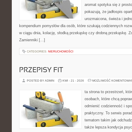
aromat spotyka się z prosto
pokazują, że jadłospis opar
urozmaicona, świeża i jedn
kompendium pomysłów dla osób, które szukają codziennych rozwi
w ciągu dnia, kolację, słodką przekąskę czy drobną przekąskę. Z
Zamienniki […]
CATEGORIES:
NIERUCHOMOŚCI
PRZEPISY FIT
POSTED BY ADMIN
KWI - 21 - 2026
MOŻLIWOŚĆ KOMENTOWA
ta strona to przestrzeń, kt
osobach, które chcą popra
odmienić codzienność i spo
praktyczny. To serwis por
tematom takim jak odchudza
także lepsza kondycja psyc