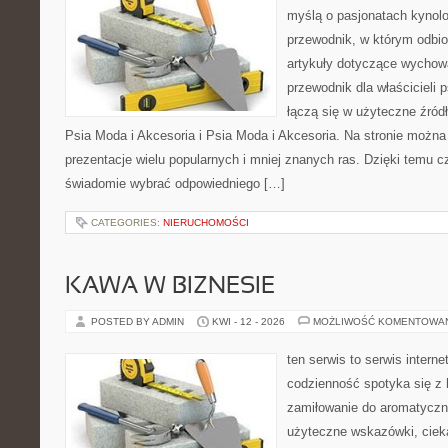
myślą o pasjonatach kynolo
przewodnik, w którym odbio
artykuły dotyczące wychowa
przewodnik dla właścicieli 
łączą się w użyteczne źródł
Psia Moda i Akcesoria i Psia Moda i Akcesoria. Na stronie możn
prezentacje wielu popularnych i mniej znanych ras. Dzięki temu 
świadomie wybrać odpowiedniego […]
CATEGORIES:
NIERUCHOMOŚCI
KAWA W BIZNESIE
POSTED BY ADMIN
KWI - 12 - 2026
MOŻLIWOŚĆ KOMENTOWA
ten serwis to serwis intern
codzienność spotyka się z 
zamiłowanie do aromatyczn
użyteczne wskazówki, ciek