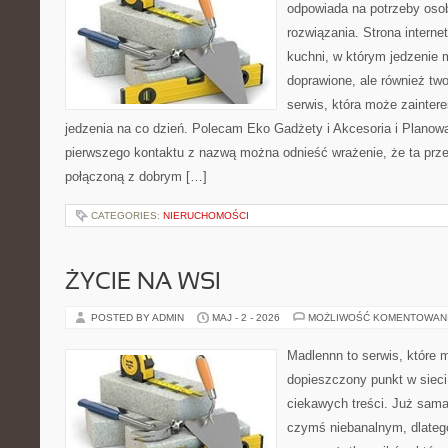
odpowiada na potrzeby os
rozwiązania. Strona interne
kuchni, w którym jedzenie m
doprawione, ale również tw
serwis, która może zainter
jedzenia na co dzień. Polecam Eko Gadżety i Akcesoria i Planow
pierwszego kontaktu z nazwą można odnieść wrażenie, że ta prze
połączoną z dobrym […]
CATEGORIES:
NIERUCHOMOŚCI
ŻYCIE NA WSI
POSTED BY ADMIN
MAJ - 2 - 2026
MOŻLIWOŚĆ KOMENTOWAN
Madlennn to serwis, które 
dopieszczony punkt w sieci
ciekawych treści. Już sama
czymś niebanalnym, dlateg