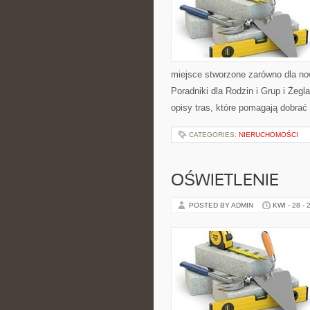
miejsce stworzone zarówno dla no
Poradniki dla Rodzin i Grup i Żeg
opisy tras, które pomagają dobrać
CATEGORIES:
NIERUCHOMOŚCI
OŚWIETLENIE
POSTED BY ADMIN
KWI - 28 - 