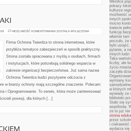
Wkrótce poja
pokazy lokal
kulturze reg
możliwość u
innych spoko
AKI
mocno kontr
świecie pełn
ZAGROŻENIA
026
MOŻLIWOŚĆ KOMENTOWANIA
ZOSTAŁA WYŁĄCZONA
funkcję bezp
I
właśnie tam 
ATAKI
poczuło, że 
Firma Ochrona Twierdza to strona internetowa, które
było usiąść
przybliża tematyce zabezpieczeń w sposób praktyczny.
pytanie, a n
innych ludzi
Strona została opracowana z myślą o osobach, firmach
Taka wartość
liczby, ale 
i instytucjach, które potrzebują solidnego wsparcia w
życiu miasta
zakresie organizacji bezpieczeństwa. Już sama nazwa
zaczęła dzia
Organizowan
Ochrona Twierdza budzi pozytywne odczucia z
wymiany ksi
które w branży ochrony mają szczególne znaczenie. Polecam:
samodzielneg
w których m
ia i Oprogramowanie. To serwis, która może zainteresować
wywiady ze 
biblioteki p
cicieli posesji, dla których […]
Stało się sy
wspólnotę. 
że to już ni
strona eduk
przez szkoln
i ciekawość 
CKIEM
wydarza się 