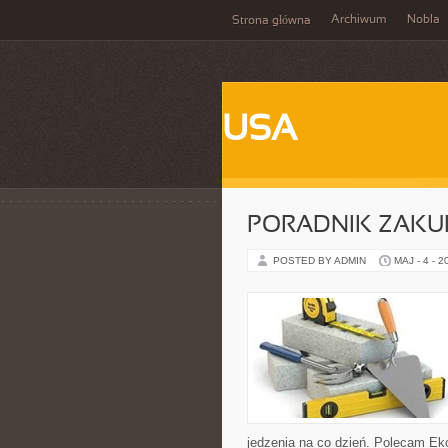
Archiwum
Nobla
Strona główna
USA
PORADNIK ZAK
POSTED BY ADMIN
MAJ - 4 - 2
jedzenia na co dzień. Polecam Eko