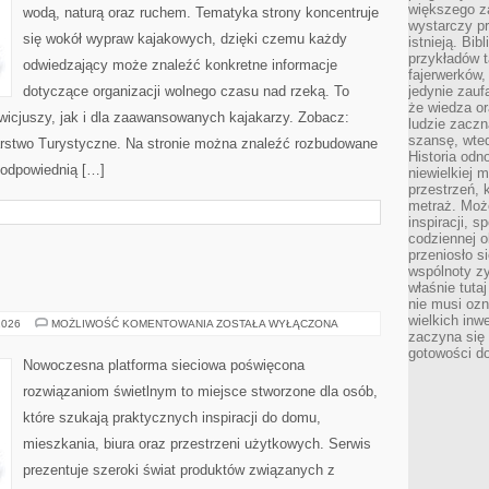
większego 
wodą, naturą oraz ruchem. Tematyka strony koncentruje
wystarczy pr
się wokół wypraw kajakowych, dzięki czemu każdy
istnieją. Bib
przykładów t
odwiedzający może znaleźć konkretne informacje
fajerwerków,
dotyczące organizacji wolnego czasu nad rzeką. To
jedynie zauf
że wiedza or
wicjuszy, jak i dla zaawansowanych kajakarzy. Zobacz:
ludzie zaczn
szansę, wte
larstwo Turystyczne. Na stronie można znaleźć rozbudowane
Historia odn
 odpowiednią […]
niewielkiej 
przestrzeń, 
metraż. Moż
inspiracji, 
codziennej o
przeniosło s
wspólnoty z
właśnie tuta
nie musi ozn
wielkich inw
OŚWIETLENIE
2026
MOŻLIWOŚĆ KOMENTOWANIA
ZOSTAŁA WYŁĄCZONA
zaczyna się 
gotowości do
Nowoczesna platforma sieciowa poświęcona
rozwiązaniom świetlnym to miejsce stworzone dla osób,
które szukają praktycznych inspiracji do domu,
mieszkania, biura oraz przestrzeni użytkowych. Serwis
prezentuje szeroki świat produktów związanych z