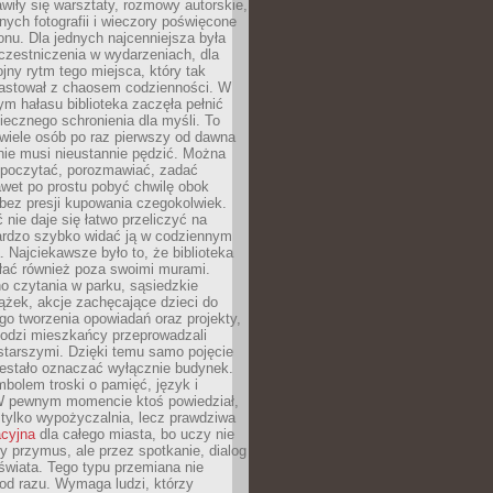
wiły się warsztaty, rozmowy autorskie,
nych fotografii i wieczory poświęcone
ionu. Dla jednych najcenniejsza była
czestniczenia w wydarzeniach, dla
jny rytm tego miejsca, który tak
astował z chaosem codzienności. W
ym hałasu biblioteka zaczęła pełnić
iecznego schronienia dla myśli. To
wiele osób po raz pierwszy od dawna
nie musi nieustannie pędzić. Można
, poczytać, porozmawiać, zadać
awet po prostu pobyć chwilę obok
 bez presji kupowania czegokolwiek.
 nie daje się łatwo przeliczyć na
bardzo szybko widać ją w codziennym
. Najciekawsze było to, że biblioteka
łać również poza swoimi murami.
o czytania w parku, sąsiedzkie
ążek, akcje zachęcające dzieci do
o tworzenia opowiadań oraz projekty,
łodzi mieszkańcy przeprowadzali
starszymi. Dzięki temu samo pojęcie
rzestało oznaczać wyłącznie budynek.
mbolem troski o pamięć, język i
W pewnym momencie ktoś powiedział,
e tylko wypożyczalnia, lecz prawdziwa
acyjna
dla całego miasta, bo uczy nie
y przymus, ale przez spotkanie, dialog
świata. Tego typu przemiana nie
od razu. Wymaga ludzi, którzy