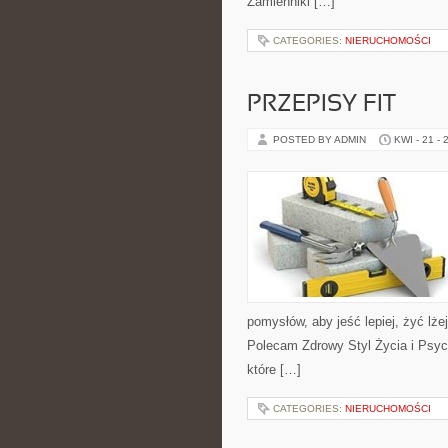
Zamienniki […]
CATEGORIES:
NIERUCHOMOŚCI
PRZEPISY FIT
POSTED BY ADMIN
KWI - 21 - 
pomysłów, aby jeść lepiej, żyć lżej
Polecam Zdrowy Styl Życia i Psych
które […]
CATEGORIES:
NIERUCHOMOŚCI