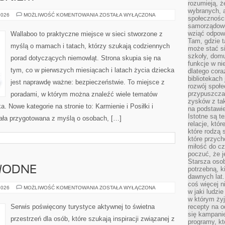
rozumieją, ż
wybranych, 
PODRÓŻE
2026
MOŻLIWOŚĆ KOMENTOWANIA
ZOSTAŁA WYŁĄCZONA
społeczności
Z
samorządowc
DZIECKIEM
wziąć odpowi
Wallaboo to praktyczne miejsce w sieci stworzone z
Tam, gdzie t
myślą o mamach i tatach, którzy szukają codziennych
może stać si
szkoły, domu
porad dotyczących niemowląt. Strona skupia się na
funkcje w ni
tym, co w pierwszych miesiącach i latach życia dziecka
dlatego cor
bibliotekach
jest naprawdę ważne: bezpieczeństwie. To miejsce z
rozwój społe
przypuszczać
poradami, w którym można znaleźć wiele tematów
zysków z tak
 Nowe kategorie na stronie to: Karmienie i Posiłki i
na podstawi
Istotne są t
ała przygotowana z myślą o osobach, […]
relacje, któ
które rodzą 
które przyc
miłość do cz
poczuć, że j
Starsza oso
 WODNE
potrzebną, k
dawnych lat
coś więcej n
SZLAKI
2026
MOŻLIWOŚĆ KOMENTOWANIA
ZOSTAŁA WYŁĄCZONA
w jaki ludzi
I
TRASY
w którym żyj
WODNE
Serwis poświęcony turystyce aktywnej to świetna
recepty na 
się kampanie
przestrzeń dla osób, które szukają inspiracji związanej z
programy, k