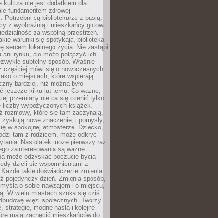
e kultura nie jest dodatkiem dla
ale fundamentem zdrowej
. Potrzebni są bibliotekarze z pasją,
y z wyobraźnią i mieszkańcy gotowi
edzialność za wspólną przestrzeń.
akie warunki się spotykają, biblioteka
ę sercem lokalnego życia. Nie zastąpi
 ani rynku, ale może połączyć ich
ezwykle subtelny sposób. Właśnie
az częściej mówi się o nowoczesnych
 jako o miejscach, które wspierają
czny bardziej, niż można było
 jeszcze kilka lat temu. Co ważne,
iej przemiany nie da się ocenić tylko
e liczby wypożyczonych książek.
eż rozmowy, które się tam zaczynają,
re zyskują nowe znaczenie, i pomysły,
się w spokojnej atmosferze. Dziecko,
hodzi tam z rodzicem, może odkryć
ytania. Nastolatek może pierwszy raz
ego zainteresowania są ważne.
ba może odzyskać poczucie bycia
iedy dzieli się wspomnieniami z
. Każde takie doświadczenie zmienia
iż pojedynczy dzień. Zmienia sposób,
e myślą o sobie nawzajem i o miejscu,
ą. W wielu miastach szuka się dziś
odbudowę więzi społecznych. Tworzy
, strategie, modne hasła i kolejne
tóre mają zachęcić mieszkańców do