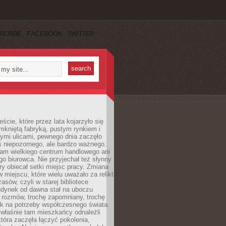
SCRIBE
FACEBOOK
TWITTER
cie, które przez lata kojarzyło się
mkniętą fabryką, pustym rynkiem i
ymi ulicami, pewnego dnia zaczęło
ś niepozornego, ale bardzo ważnego.
tam wielkiego centrum handlowego ani
 biurowca. Nie przyjechał też słynny
óry obiecał setki miejsc pracy. Zmiana
w miejscu, które wielu uważało za relikt
asów, czyli w starej bibliotece
udynek od dawna stał na uboczu
 rozmów, trochę zapomniany, trochę
ak na potrzeby współczesnego świata.
łaśnie tam mieszkańcy odnaleźli
która zaczęła łączyć pokolenia,