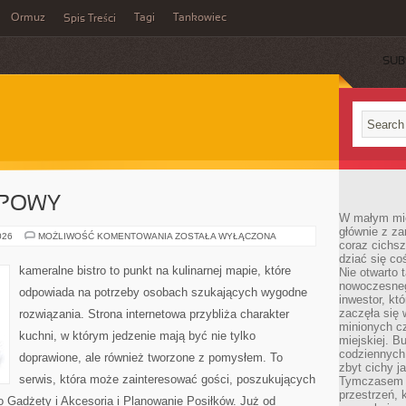
Ormuz
Tagi
Tankowiec
Spis Treści
SUB
UPOWY
W małym mieś
głównie z za
PORADNIK
026
MOŻLIWOŚĆ KOMENTOWANIA
ZOSTAŁA WYŁĄCZONA
coraz cichsz
ZAKUPOWY
dziać się co
kameralne bistro to punkt na kulinarnej mapie, które
Nie otwarto 
nowoczesnego
odpowiada na potrzeby osobach szukających wygodne
inwestor, kt
zaczęła się 
rozwiązania. Strona internetowa przybliża charakter
minionych cz
kuchni, w którym jedzenie mają być nie tylko
miejskiej. B
codziennych
doprawione, ale również tworzone z pomysłem. To
zbyt cichy j
serwis, która może zainteresować gości, poszukujących
Tymczasem w
przestrzeń, 
 Gadżety i Akcesoria i Planowanie Posiłków. Już od