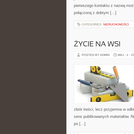
pierwszego kontaktu z nazwą możn
połączoną z dobrym […]
CATEGORIES:
NIERUCHOMOŚCI
ŻYCIE NA WSI
POSTED BY ADMIN
MAJ - 2 - 2
zbiór treści, lecz przyjemna w odb
sens publikowanych materiałów. N
po […]