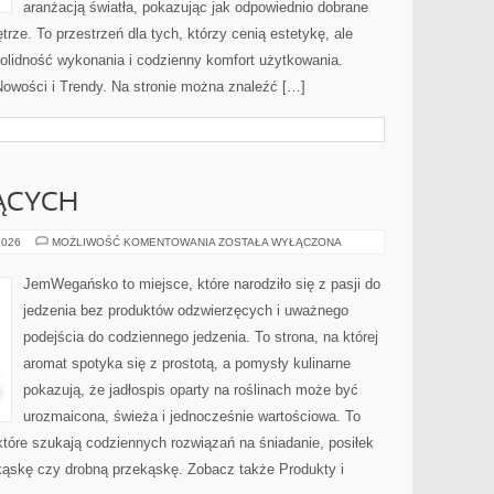
aranżacją światła, pokazując jak odpowiednio dobrane
rze. To przestrzeń dla tych, którzy cenią estetykę, ale
olidność wykonania i codzienny komfort użytkowania.
 Nowości i Trendy. Na stronie można znaleźć […]
ĄCYCH
DLA
2026
MOŻLIWOŚĆ KOMENTOWANIA
ZOSTAŁA WYŁĄCZONA
POCZĄTKUJĄCYCH
JemWegańsko to miejsce, które narodziło się z pasji do
jedzenia bez produktów odzwierzęcych i uważnego
podejścia do codziennego jedzenia. To strona, na której
aromat spotyka się z prostotą, a pomysły kulinarne
pokazują, że jadłospis oparty na roślinach może być
urozmaicona, świeża i jednocześnie wartościowa. To
óre szukają codziennych rozwiązań na śniadanie, posiłek
ekąskę czy drobną przekąskę. Zobacz także Produkty i