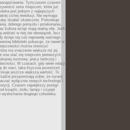
zaangażowania. Tymczasem czasem
zywrócić sens miejscom, które już
lioteka jest jednym z najlepszych
akiej cichej rewolucji. Nie wymaga
 aby działać skutecznie. Potrzebuje
ania, dobrego pomysłu i przekonania,
az kultura wciąż mają realną siłę. Jeśli
ą widzieć w niej nie obowiązek, lecz
dy dzieje się coś naprawdę ważnego.
owionej biblioteki pokazuje, że nawet w
miejscowości można stworzyć
która ma znaczenie większe niż jej
e ona stać się miejscem pierwszych
spokojnej rozmowy, pracy twórczej i
becności. W czasach, gdy wiele relacji
ię do sieci, taka fizyczna przestrzeń
yskuje jeszcze większą wartość. To
j ludzie przypominają sobie, że rozwój
aczać wyłącznie nowych technologii i
estycji. Czasem największy postęp
od książki, stołu, lampy i czyjejś
 wysłuchania drugiego człowieka.