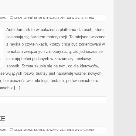
MOTORYZACJA
2026
MOŻLIWOŚĆ KOMENTOWANIA
ZOSTAŁA WYŁĄCZONA
Auto Jarmark to współczesna platforma dla osób, które
pasjonują się światem motoryzacji. To miejsce tworzone
z myślą o czytelnikach, którzy chcą być zorientowani w
tematach związanych z motoryzacją, ale jednocześnie
szukają treści podanych w zrozumiały i ciekawy
sposób. Strona skupia się na tym, co dla kierowców,
bserwujących rozwój branży jest naprawdę ważne: nowych
, bezpieczeństwie, ekologii, testach, porównaniach oraz
anych z […]
CE
SAUNAWADOWICE
2026
MOŻLIWOŚĆ KOMENTOWANIA
ZOSTAŁA WYŁĄCZONA