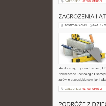
CATEGORIES:
NIERUCHOMOŚCI
ZAGROŻENIA I AT
POSTED BY ADMIN
MAJ - 1 - 2
stabilnością, czyli wartościami, 
Nowoczesne Technologie i Narzędz
zarówno przedsiębiorców, jak i właś
CATEGORIES:
NIERUCHOMOŚCI
PODRÓŻE Z DZIE