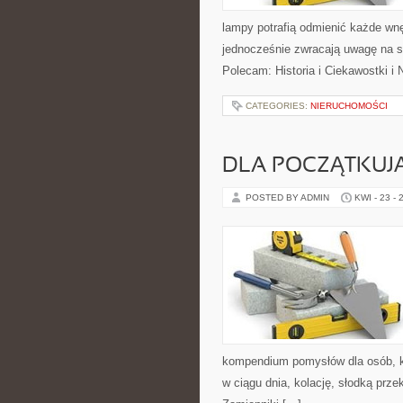
lampy potrafią odmienić każde wnęt
jednocześnie zwracają uwagę na s
Polecam: Historia i Ciekawostki i
CATEGORIES:
NIERUCHOMOŚCI
DLA POCZĄTKUJ
POSTED BY ADMIN
KWI - 23 - 
kompendium pomysłów dla osób, kt
w ciągu dnia, kolację, słodką prz