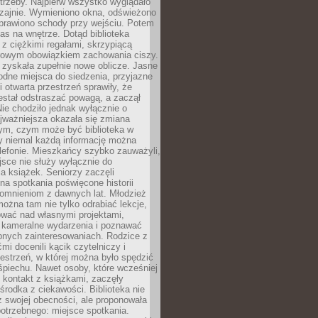
trzeby. Najpierw wszystko wyglądało
zajnie. Wymieniono okna, odświeżono
aprawiono schody przy wejściu. Potem
as na wnętrze. Dotąd biblioteka
ę z ciężkimi regałami, skrzypiącą
urowym obowiązkiem zachowania ciszy.
zyskała zupełnie nowe oblicze. Jasne
odne miejsca do siedzenia, przyjazne
i otwarta przestrzeń sprawiły, że
estał odstraszać powagą, a zaczął
ie chodziło jednak wyłącznie o
jważniejsza okazała się zmiana
tym, czym może być biblioteka w
y niemal każdą informację można
lefonie. Mieszkańcy szybko zauważyli,
sce nie służy wyłącznie do
a książek. Seniorzy zaczęli
na spotkania poświęcone historii
pomnieniom z dawnych lat. Młodzież
można tam nie tylko odrabiać lekcje,
ować nad własnymi projektami,
 kameralne wydarzenia i poznawać
bnych zainteresowaniach. Rodzice z
mi docenili kącik czytelniczy i
estrzeń, w której można było spędzić
piechu. Nawet osoby, które wcześniej
 kontakt z książkami, zaczęły
środka z ciekawości. Biblioteka nie
ż swojej obecności, ale proponowała
otrzebnego: miejsce spotkania.