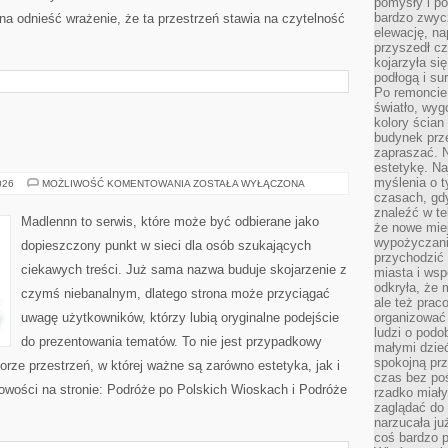
pomysły i po
bardzo zwyc
a odnieść wrażenie, że ta przestrzeń stawia na czytelność
elewację, n
przyszedł cz
kojarzyła si
podłogą i s
Po remoncie 
światło, wyg
kolory ścian 
budynek prz
zapraszać. N
estetykę. Na
myślenia o 
ŻYCIE
026
MOŻLIWOŚĆ KOMENTOWANIA
ZOSTAŁA WYŁĄCZONA
NA
czasach, gd
WSI
znaleźć w te
Madlennn to serwis, które może być odbierane jako
że nowe miej
wypożyczani
dopieszczony punkt w sieci dla osób szukających
przychodzić 
ciekawych treści. Już sama nazwa buduje skojarzenie z
miasta i ws
odkryła, że 
czymś niebanalnym, dlatego strona może przyciągać
ale też prac
uwagę użytkowników, którzy lubią oryginalne podejście
organizować
ludzi o podo
do prezentowania tematów. To nie jest przypadkowy
małymi dzieć
spokojną prz
iorze przestrzeń, w której ważne są zarówno estetyka, jak i
czas bez poś
owości na stronie: Podróże po Polskich Wioskach i Podróże
rzadko miały
zaglądać do 
narzucała ju
coś bardzo p