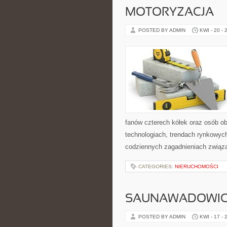
MOTORYZACJA
POSTED BY ADMIN
KWI - 20 - 
fanów czterech kółek oraz osób o
technologiach, trendach rynkowych
codziennych zagadnieniach związ
CATEGORIES:
NIERUCHOMOŚCI
SAUNAWADOWI
POSTED BY ADMIN
KWI - 17 - 