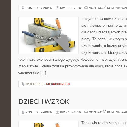
POSTED BY ADMIN
KWI - 10 - 2026
MOŻLIWOŚĆ KOMENTOWA
Italsystem to nowoczesna wi
się na świecie mebli oraz 
dla osób urządzających prz
pracy. To portal, w którym 
użytkowania, a każdy artyk
użytkownikach, którzy szu
foteli i szeroko rozumianego wygody. Nowości to Inspiracje i Aran
Meblarstwie. Strona została przygotowana dla osób, które chcą ś
wnętrzarskie […]
CATEGORIES:
NIERUCHOMOŚCI
DZIECI I WZROK
POSTED BY ADMIN
KWI - 10 - 2026
MOŻLIWOŚĆ KOMENTOWA
Ta serwis to obszerny mag