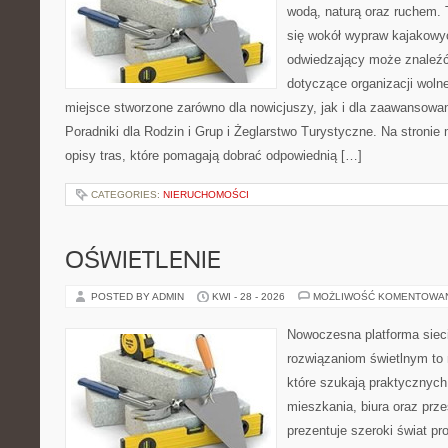
wodą, naturą oraz ruchem. 
się wokół wypraw kajakowy
odwiedzający może znaleźć
dotyczące organizacji woln
miejsce stworzone zarówno dla nowicjuszy, jak i dla zaawansowa
Poradniki dla Rodzin i Grup i Żeglarstwo Turystyczne. Na stroni
opisy tras, które pomagają dobrać odpowiednią […]
CATEGORIES:
NIERUCHOMOŚCI
OŚWIETLENIE
POSTED BY ADMIN
KWI - 28 - 2026
MOŻLIWOŚĆ KOMENTOWA
Nowoczesna platforma sie
rozwiązaniom świetlnym to 
które szukają praktycznych 
mieszkania, biura oraz prz
prezentuje szeroki świat p