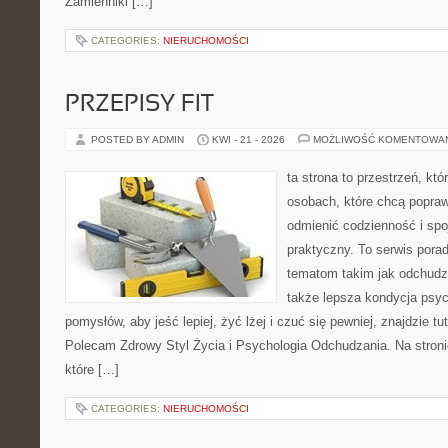
Zamienniki […]
CATEGORIES:
NIERUCHOMOŚCI
PRZEPISY FIT
POSTED BY ADMIN
KWI - 21 - 2026
MOŻLIWOŚĆ KOMENTOWA
ta strona to przestrzeń, kt
osobach, które chcą popra
odmienić codzienność i spo
praktyczny. To serwis por
tematom takim jak odchudza
także lepsza kondycja psyc
pomysłów, aby jeść lepiej, żyć lżej i czuć się pewniej, znajdzie tu
Polecam Zdrowy Styl Życia i Psychologia Odchudzania. Na stroni
które […]
CATEGORIES:
NIERUCHOMOŚCI