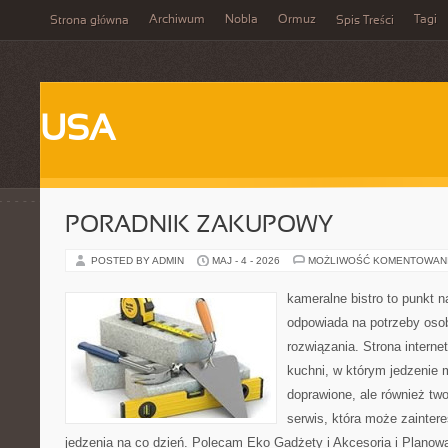
Archiwum
Nobla
Ormuz
Tagi
Strona główna
Spis Treści
USA
PORADNIK ZAKUPOWY
POSTED BY ADMIN
MAJ - 4 - 2026
MOŻLIWOŚĆ KOMENTOWAN
kameralne bistro to punkt n
odpowiada na potrzeby os
rozwiązania. Strona interne
kuchni, w którym jedzenie m
doprawione, ale również tw
serwis, która może zainter
jedzenia na co dzień. Polecam Eko Gadżety i Akcesoria i Planow