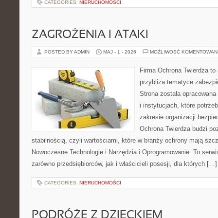
CATEGORIES:
NIERUCHOMOŚCI
ZAGROŻENIA I ATAKI
POSTED BY ADMIN
MAJ - 1 - 2026
MOŻLIWOŚĆ KOMENTOWAN
Firma Ochrona Twierdza to s
przybliża tematyce zabezp
Strona została opracowana 
i instytucjach, które potrz
zakresie organizacji bezp
Ochrona Twierdza budzi po
stabilnością, czyli wartościami, które w branży ochrony mają sz
Nowoczesne Technologie i Narzędzia i Oprogramowanie. To serwi
zarówno przedsiębiorców, jak i właścicieli posesji, dla których […]
CATEGORIES:
NIERUCHOMOŚCI
PODRÓŻE Z DZIECKIEM