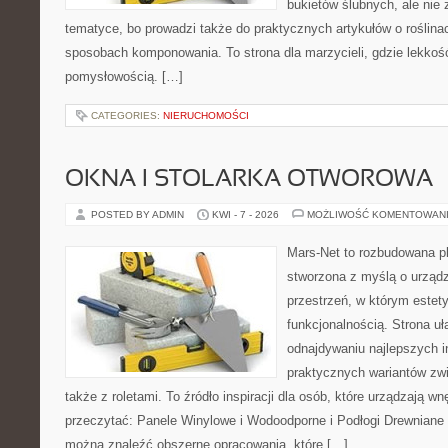
bukietów ślubnych, ale nie 
tematyce, bo prowadzi także do praktycznych artykułów o roślinac
sposobach komponowania. To strona dla marzycieli, gdzie lekkość
pomysłowością. […]
CATEGORIES:
NIERUCHOMOŚCI
OKNA I STOLARKA OTWOROWA
POSTED BY ADMIN
KWI - 7 - 2026
MOŻLIWOŚĆ KOMENTOWAN
Mars-Net to rozbudowana pla
stworzona z myślą o urządz
przestrzeń, w którym estet
funkcjonalnością. Strona uł
odnajdywaniu najlepszych in
praktycznych wariantów zw
także z roletami. To źródło inspiracji dla osób, które urządzają w
przeczytać: Panele Winylowe i Wodoodporne i Podłogi Drewniane 
można znaleźć obszerne opracowania, które […]