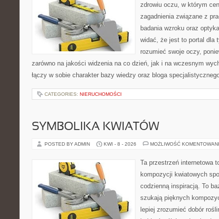
zdrowiu oczu, w którym cen
zagadnienia związane z prac
badania wzroku oraz optyka
widać, że jest to portal dla 
rozumieć swoje oczy, ponie
zarówno na jakości widzenia na co dzień, jak i na wczesnym wyc
łączy w sobie charakter bazy wiedzy oraz bloga specjalistyczneg
CATEGORIES:
NIERUCHOMOŚCI
SYMBOLIKA KWIATÓW
POSTED BY ADMIN
KWI - 8 - 2026
MOŻLIWOŚĆ KOMENTOWAN
Ta przestrzeń internetowa t
kompozycji kwiatowych spo
codzienną inspiracją. To baz
szukają pięknych kompozyc
lepiej zrozumieć dobór rośl