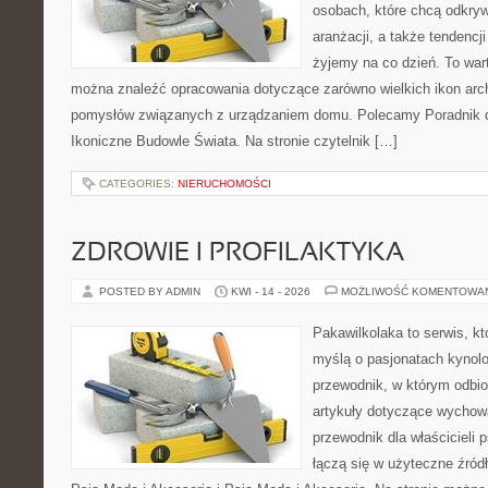
osobach, które chcą odkrywa
aranżacji, a także tendencj
żyjemy na co dzień. To war
można znaleźć opracowania dotyczące zarówno wielkich ikon archi
pomysłów związanych z urządzaniem domu. Polecamy Poradnik dla
Ikoniczne Budowle Świata. Na stronie czytelnik […]
CATEGORIES:
NIERUCHOMOŚCI
ZDROWIE I PROFILAKTYKA
POSTED BY ADMIN
KWI - 14 - 2026
MOŻLIWOŚĆ KOMENTOWA
Pakawilkolaka to serwis, kt
myślą o pasjonatach kynolo
przewodnik, w którym odbio
artykuły dotyczące wychowa
przewodnik dla właścicieli 
łączą się w użyteczne źródł