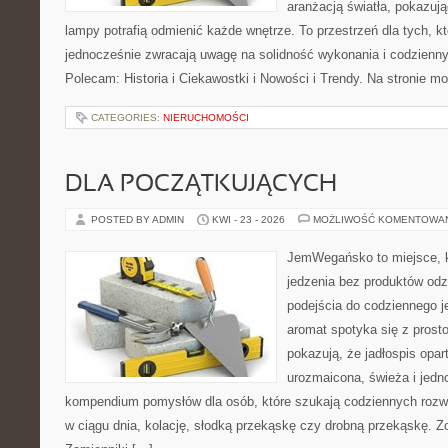
aranżacją światła, pokazuj
lampy potrafią odmienić każde wnętrze. To przestrzeń dla tych, kt
jednocześnie zwracają uwagę na solidność wykonania i codzienny
Polecam: Historia i Ciekawostki i Nowości i Trendy. Na stronie m
CATEGORIES:
NIERUCHOMOŚCI
DLA POCZĄTKUJĄCYCH
POSTED BY ADMIN
KWI - 23 - 2026
MOŻLIWOŚĆ KOMENTOWA
JemWegańsko to miejsce, kt
jedzenia bez produktów od
podejścia do codziennego je
aromat spotyka się z prosto
pokazują, że jadłospis opar
urozmaicona, świeża i jedn
kompendium pomysłów dla osób, które szukają codziennych rozwi
w ciągu dnia, kolację, słodką przekąskę czy drobną przekąskę. Z