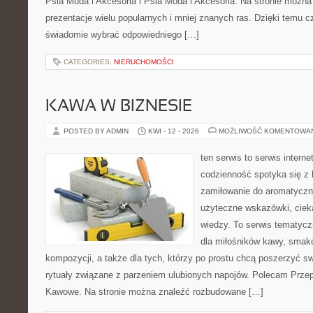
Psia Moda i Akcesoria i Psia Moda i Akcesoria. Na stronie możn
prezentacje wielu popularnych i mniej znanych ras. Dzięki temu 
świadomie wybrać odpowiedniego […]
CATEGORIES:
NIERUCHOMOŚCI
KAWA W BIZNESIE
POSTED BY ADMIN
KWI - 12 - 2026
MOŻLIWOŚĆ KOMENTOWA
ten serwis to serwis intern
codzienność spotyka się z 
zamiłowanie do aromatyczn
użyteczne wskazówki, ciek
wiedzy. To serwis tematycz
dla miłośników kawy, smak
kompozycji, a także dla tych, którzy po prostu chcą poszerzyć s
rytuały związane z parzeniem ulubionych napojów. Polecam Prze
Kawowe. Na stronie można znaleźć rozbudowane […]