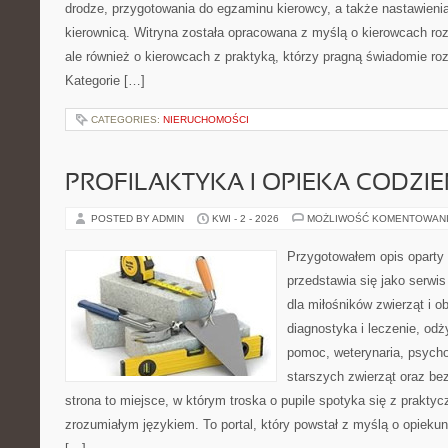
drodze, przygotowania do egzaminu kierowcy, a także nastawieni
kierownicą. Witryna została opracowana z myślą o kierowcach ro
ale również o kierowcach z praktyką, którzy pragną świadomie roz
Kategorie […]
CATEGORIES:
NIERUCHOMOŚCI
PROFILAKTYKA I OPIEKA CODZI
POSTED BY ADMIN
KWI - 2 - 2026
MOŻLIWOŚĆ KOMENTOWAN
Przygotowałem opis oparty 
przedstawia się jako serwis
dla miłośników zwierząt i o
diagnostyka i leczenie, odż
pomoc, weterynaria, psycho
starszych zwierząt oraz be
strona to miejsce, w którym troska o pupile spotyka się z prakty
zrozumiałym językiem. To portal, który powstał z myślą o opieku