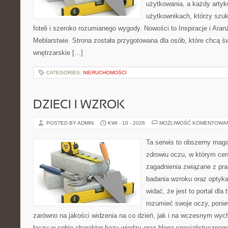
użytkowania, a każdy artyk
użytkownikach, którzy szu
foteli i szeroko rozumianego wygody. Nowości to Inspiracje i Aran
Meblarstwie. Strona została przygotowana dla osób, które chcą ś
wnętrzarskie […]
CATEGORIES:
NIERUCHOMOŚCI
DZIECI I WZROK
POSTED BY ADMIN
KWI - 10 - 2026
MOŻLIWOŚĆ KOMENTOWA
Ta serwis to obszerny mag
zdrowiu oczu, w którym cen
zagadnienia związane z prac
badania wzroku oraz optyka
widać, że jest to portal dla 
rozumieć swoje oczy, ponie
zarówno na jakości widzenia na co dzień, jak i na wczesnym wyc
łączy w sobie charakter bazy wiedzy oraz bloga specjalistyczneg