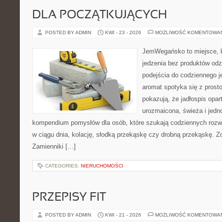
DLA POCZĄTKUJĄCYCH
POSTED BY ADMIN
KWI - 23 - 2026
MOŻLIWOŚĆ KOMENTOWA
JemWegańsko to miejsce, kt
jedzenia bez produktów od
podejścia do codziennego je
aromat spotyka się z prosto
pokazują, że jadłospis opar
urozmaicona, świeża i jedn
kompendium pomysłów dla osób, które szukają codziennych rozwi
w ciągu dnia, kolację, słodką przekąskę czy drobną przekąskę. Z
Zamienniki […]
CATEGORIES:
NIERUCHOMOŚCI
PRZEPISY FIT
POSTED BY ADMIN
KWI - 21 - 2026
MOŻLIWOŚĆ KOMENTOWA