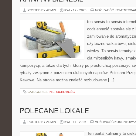
POSTED BY ADMIN
KWI - 12 - 2026
MOŻLIWOŚĆ KOMENTOWA
ten serwis to serwis intern
codzienność spotyka się z 
zamiłowanie do aromatyczn
użyteczne wskazówki, ciek
wiedzy. To serwis tematycz
dla miłośników kawy, smak
kompozycji, a także dla tych, którzy po prostu chcą poszerzyć s
rytuały związane z parzeniem ulubionych napojów. Polecam Prze
Kawowe. Na stronie można znaleźć rozbudowane […]
CATEGORIES:
NIERUCHOMOŚCI
POLECANE LOKALE
POSTED BY ADMIN
KWI - 11 - 2026
MOŻLIWOŚĆ KOMENTOWA
Ten portal kulinarny to cie