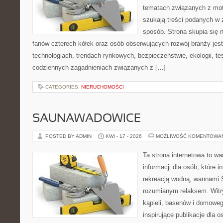
tematach związanych z mot
szukają treści podanych w 
sposób. Strona skupia się 
fanów czterech kółek oraz osób obserwujących rozwój branży je
technologiach, trendach rynkowych, bezpieczeństwie, ekologii, t
codziennych zagadnieniach związanych z […]
CATEGORIES:
NIERUCHOMOŚCI
SAUNAWADOWICE
POSTED BY ADMIN
KWI - 17 - 2026
MOŻLIWOŚĆ KOMENTOWA
Ta strona internetowa to 
informacji dla osób, które i
rekreacją wodną, wannami 
rozumianym relaksem. Witry
kąpieli, basenów i domowe
inspirujące publikacje dla 