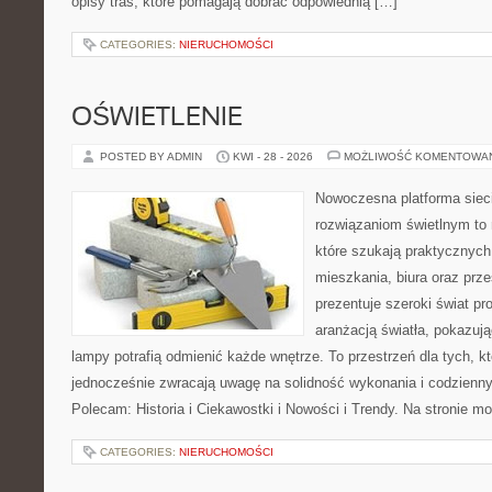
opisy tras, które pomagają dobrać odpowiednią […]
CATEGORIES:
NIERUCHOMOŚCI
OŚWIETLENIE
POSTED BY ADMIN
KWI - 28 - 2026
MOŻLIWOŚĆ KOMENTOWA
Nowoczesna platforma sie
rozwiązaniom świetlnym to 
które szukają praktycznych 
mieszkania, biura oraz prz
prezentuje szeroki świat p
aranżacją światła, pokazuj
lampy potrafią odmienić każde wnętrze. To przestrzeń dla tych, kt
jednocześnie zwracają uwagę na solidność wykonania i codzienny
Polecam: Historia i Ciekawostki i Nowości i Trendy. Na stronie m
CATEGORIES:
NIERUCHOMOŚCI