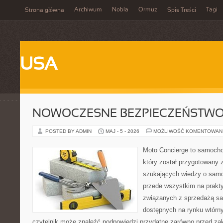
Archiwum
Nobla
Ormuz
Tagi
Strona główna
Spis Treści
USA
NOWOCZESNE BEZPIECZEŃSTW
POSTED BY ADMIN
MAJ - 5 - 2026
MOŻLIWOŚĆ KOMENTOWAN
Moto Concierge to samocho
który został przygotowany 
szukających wiedzy o samo
przede wszystkim na prakt
związanych z sprzedażą s
dostępnych na rynku wtórn
czytelnik może znaleźć podpowiedzi przydatne zarówno przed za