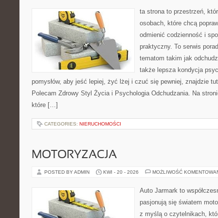
ta strona to przestrzeń, kt
osobach, które chcą popra
odmienić codzienność i spo
praktyczny. To serwis por
tematom takim jak odchudza
także lepsza kondycja psyc
pomysłów, aby jeść lepiej, żyć lżej i czuć się pewniej, znajdzie tu
Polecam Zdrowy Styl Życia i Psychologia Odchudzania. Na stroni
które […]
CATEGORIES:
NIERUCHOMOŚCI
MOTORYZACJA
POSTED BY ADMIN
KWI - 20 - 2026
MOŻLIWOŚĆ KOMENTOWA
Auto Jarmark to współczesn
pasjonują się światem moto
z myślą o czytelnikach, kt