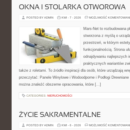
OKNA I STOLARKA OTWOROWA
POSTED BY ADMIN
KWI - 7 - 2026
MOŻLIWOŚĆ KOMENTOWAN
Mars-Net to rozbudowana pla
stworzona z myślą o urządz
przestrzeń, w którym estet
funkcjonalnością. Strona uł
odnajdywaniu najlepszych in
praktycznych wariantów zw
także z roletami. To źródło inspiracji dla osób, które urządzają w
przeczytać: Panele Winylowe i Wodoodporne i Podłogi Drewniane 
można znaleźć obszerne opracowania, które […]
CATEGORIES:
NIERUCHOMOŚCI
ŻYCIE SAKRAMENTALNE
POSTED BY ADMIN
KWI - 6 - 2026
MOŻLIWOŚĆ KOMENTOWAN