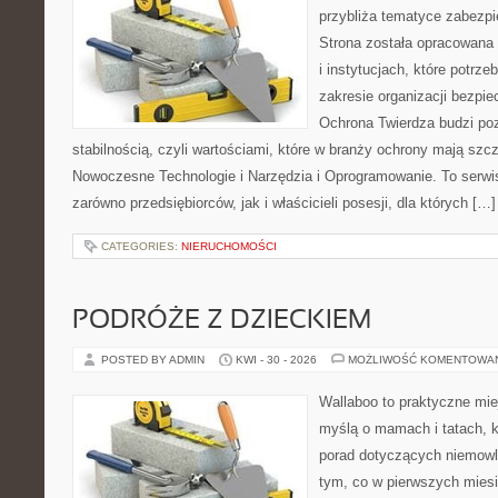
przybliża tematyce zabezp
Strona została opracowana 
i instytucjach, które potrz
zakresie organizacji bezp
Ochrona Twierdza budzi po
stabilnością, czyli wartościami, które w branży ochrony mają sz
Nowoczesne Technologie i Narzędzia i Oprogramowanie. To serwi
zarówno przedsiębiorców, jak i właścicieli posesji, dla których […]
CATEGORIES:
NIERUCHOMOŚCI
PODRÓŻE Z DZIECKIEM
POSTED BY ADMIN
KWI - 30 - 2026
MOŻLIWOŚĆ KOMENTOWA
Wallaboo to praktyczne mie
myślą o mamach i tatach, 
porad dotyczących niemowlą
tym, co w pierwszych miesi