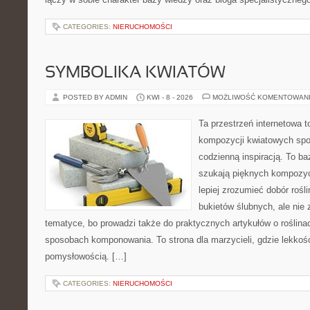
CATEGORIES:
NIERUCHOMOŚCI
SYMBOLIKA KWIATÓW
POSTED BY ADMIN
KWI - 8 - 2026
MOŻLIWOŚĆ KOMENTOWAN
Ta przestrzeń internetowa t
kompozycji kwiatowych spo
codzienną inspiracją. To baz
szukają pięknych kompozyc
lepiej zrozumieć dobór rośl
bukietów ślubnych, ale nie 
tematyce, bo prowadzi także do praktycznych artykułów o roślinac
sposobach komponowania. To strona dla marzycieli, gdzie lekkość
pomysłowością. […]
CATEGORIES:
NIERUCHOMOŚCI