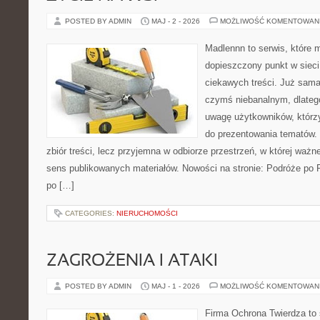
POSTED BY ADMIN
MAJ - 2 - 2026
MOŻLIWOŚĆ KOMENTOWAN
Madlennn to serwis, które 
dopieszczony punkt w sieci
ciekawych treści. Już sama
czymś niebanalnym, dlateg
uwagę użytkowników, którzy
do prezentowania tematów. 
zbiór treści, lecz przyjemna w odbiorze przestrzeń, w której ważn
sens publikowanych materiałów. Nowości na stronie: Podróże po 
po […]
CATEGORIES:
NIERUCHOMOŚCI
ZAGROŻENIA I ATAKI
POSTED BY ADMIN
MAJ - 1 - 2026
MOŻLIWOŚĆ KOMENTOWAN
Firma Ochrona Twierdza to s