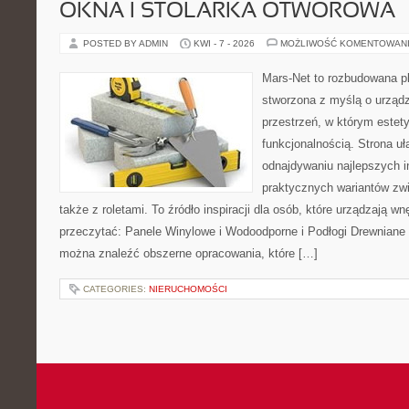
OKNA I STOLARKA OTWOROWA
POSTED BY ADMIN
KWI - 7 - 2026
MOŻLIWOŚĆ KOMENTOWAN
Mars-Net to rozbudowana pla
stworzona z myślą o urządz
przestrzeń, w którym estet
funkcjonalnością. Strona uł
odnajdywaniu najlepszych in
praktycznych wariantów zw
także z roletami. To źródło inspiracji dla osób, które urządzają w
przeczytać: Panele Winylowe i Wodoodporne i Podłogi Drewniane 
można znaleźć obszerne opracowania, które […]
CATEGORIES:
NIERUCHOMOŚCI