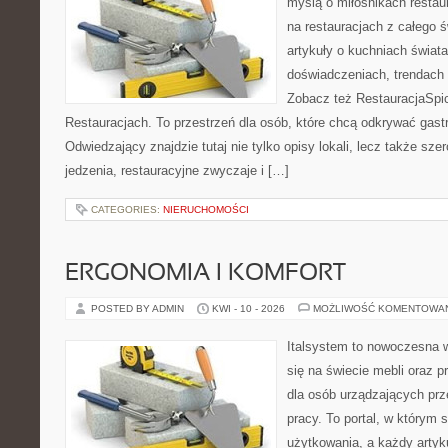
myślą o miłośnikach restaur
na restauracjach z całego ś
artykuły o kuchniach świata
doświadczeniach, trendach i
Zobacz też RestauracjaSpic
Restauracjach. To przestrzeń dla osób, które chcą odkrywać gas
Odwiedzający znajdzie tutaj nie tylko opisy lokali, lecz także szer
jedzenia, restauracyjne zwyczaje i […]
CATEGORIES:
NIERUCHOMOŚCI
ERGONOMIA I KOMFORT
POSTED BY ADMIN
KWI - 10 - 2026
MOŻLIWOŚĆ KOMENTOWA
Italsystem to nowoczesna wi
się na świecie mebli oraz 
dla osób urządzających prz
pracy. To portal, w którym 
użytkowania, a każdy artyk