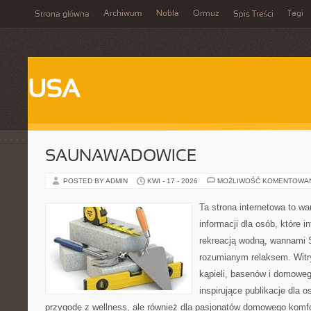
Archiwum
Nobla
Ormuz
Tagi
Strona główna
Spis Treści
USA
SAUNAWADOWICE
POSTED BY ADMIN
KWI - 17 - 2026
MOŻLIWOŚĆ KOMENTOWA
Ta strona internetowa to 
informacji dla osób, które i
rekreacją wodną, wannami 
rozumianym relaksem. Witry
kąpieli, basenów i domowe
inspirujące publikacje dla 
przygodę z wellness, ale również dla pasjonatów domowego komf