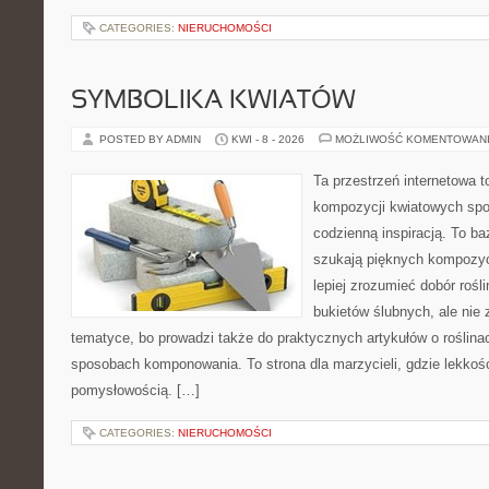
CATEGORIES:
NIERUCHOMOŚCI
SYMBOLIKA KWIATÓW
POSTED BY ADMIN
KWI - 8 - 2026
MOŻLIWOŚĆ KOMENTOWAN
Ta przestrzeń internetowa t
kompozycji kwiatowych spo
codzienną inspiracją. To baz
szukają pięknych kompozyc
lepiej zrozumieć dobór rośl
bukietów ślubnych, ale nie 
tematyce, bo prowadzi także do praktycznych artykułów o roślinac
sposobach komponowania. To strona dla marzycieli, gdzie lekkość
pomysłowością. […]
CATEGORIES:
NIERUCHOMOŚCI