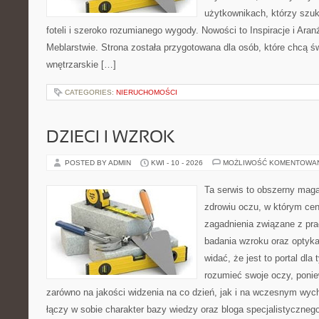
użytkownikach, którzy szu
foteli i szeroko rozumianego wygody. Nowości to Inspiracje i Aran
Meblarstwie. Strona została przygotowana dla osób, które chcą ś
wnętrzarskie […]
CATEGORIES:
NIERUCHOMOŚCI
DZIECI I WZROK
POSTED BY ADMIN
KWI - 10 - 2026
MOŻLIWOŚĆ KOMENTOWA
Ta serwis to obszerny mag
zdrowiu oczu, w którym cen
zagadnienia związane z prac
badania wzroku oraz optyka
widać, że jest to portal dla 
rozumieć swoje oczy, ponie
zarówno na jakości widzenia na co dzień, jak i na wczesnym wyc
łączy w sobie charakter bazy wiedzy oraz bloga specjalistyczneg