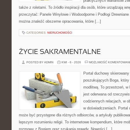
praktycznych wariantów zw
także z roletami. To źródło inspiracji dla osób, które urządzają w
przeczytać: Panele Winylowe i Wodoodporne i Podłogi Drewniane 
można znaleźć obszerne opracowania, które […]
CATEGORIES:
NIERUCHOMOŚCI
ŻYCIE SAKRAMENTALNE
POSTED BY ADMIN
KWI - 6 - 2026
MOŻLIWOŚĆ KOMENTOWAN
Portal duchowy skierowany
poszukujących Boga, który 
modlitwą. To przestrzeń, w
jest oderwana od rzeczywist
codziennych relacjach, w o
w doświadczeniach. Portal 
może być przystępne dla różnych odbiorców, a artykuły publikowa
lepszym rozumieniu religii. To internetowe kompendium, które mob
rozmowy z Bogiem oraz szukania prawdy. Nowości […]