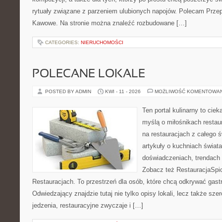
rytuały związane z parzeniem ulubionych napojów. Polecam Prze
Kawowe. Na stronie można znaleźć rozbudowane […]
CATEGORIES:
NIERUCHOMOŚCI
POLECANE LOKALE
POSTED BY ADMIN
KWI - 11 - 2026
MOŻLIWOŚĆ KOMENTOWA
Ten portal kulinarny to cie
myślą o miłośnikach restaur
na restauracjach z całego ś
artykuły o kuchniach świata
doświadczeniach, trendach i
Zobacz też RestauracjaSpic
Restauracjach. To przestrzeń dla osób, które chcą odkrywać gas
Odwiedzający znajdzie tutaj nie tylko opisy lokali, lecz także szer
jedzenia, restauracyjne zwyczaje i […]