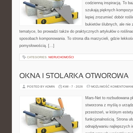
codzienną inspiracją. To baz
szukają pięknych kompozyc
lepiej zrozumieć dobór rośl
bukietów ślubnych, ale nie 
tematyce, bo prowadzi także do praktycznych artykułów o roślinac
sposobach komponowania. To strona dla marzycieli, gdzie lekkość
pomysłowością. […]
CATEGORIES:
NIERUCHOMOŚCI
OKNA I STOLARKA OTWOROWA
POSTED BY ADMIN
KWI - 7 - 2026
MOŻLIWOŚĆ KOMENTOWAN
Mars-Net to rozbudowana pla
stworzona z myślą o urządz
przestrzeń, w którym estet
funkcjonalnością. Strona uł
odnajdywaniu najlepszych in