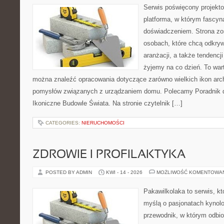
Serwis poświęcony projekto
platforma, w którym fascyn
doświadczeniem. Strona zo
osobach, które chcą odkrywa
aranżacji, a także tendencj
żyjemy na co dzień. To war
można znaleźć opracowania dotyczące zarówno wielkich ikon archi
pomysłów związanych z urządzaniem domu. Polecamy Poradnik dla
Ikoniczne Budowle Świata. Na stronie czytelnik […]
CATEGORIES:
NIERUCHOMOŚCI
ZDROWIE I PROFILAKTYKA
POSTED BY ADMIN
KWI - 14 - 2026
MOŻLIWOŚĆ KOMENTOWA
Pakawilkolaka to serwis, kt
myślą o pasjonatach kynolo
przewodnik, w którym odbio