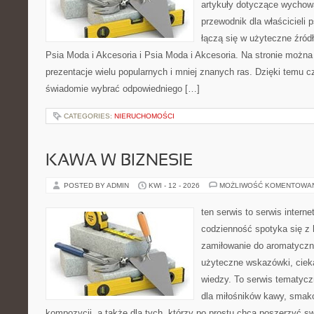
artykuły dotyczące wychowa
przewodnik dla właścicieli 
łączą się w użyteczne źródł
Psia Moda i Akcesoria i Psia Moda i Akcesoria. Na stronie możn
prezentacje wielu popularnych i mniej znanych ras. Dzięki temu 
świadomie wybrać odpowiedniego […]
CATEGORIES:
NIERUCHOMOŚCI
KAWA W BIZNESIE
POSTED BY ADMIN
KWI - 12 - 2026
MOŻLIWOŚĆ KOMENTOWA
ten serwis to serwis intern
codzienność spotyka się z 
zamiłowanie do aromatyczn
użyteczne wskazówki, ciek
wiedzy. To serwis tematycz
dla miłośników kawy, smak
kompozycji, a także dla tych, którzy po prostu chcą poszerzyć s