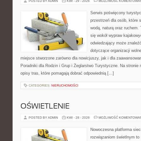
POSTED BY ADMIN
KWI - 29 - 2026
MOŻLIWOŚĆ KOMENTOWA
Serwis poświęcony turystyc
przestrzeń dla osób, które s
wodą, naturą oraz ruchem. 
się wokół wypraw kajakowy
odwiedzający może znaleźć
dotyczące organizacji woln
miejsce stworzone zarówno dla nowicjuszy, jak i dla zaawansowa
Poradniki dla Rodzin i Grup i Żeglarstwo Turystyczne. Na stroni
opisy tras, które pomagają dobrać odpowiednią […]
CATEGORIES:
NIERUCHOMOŚCI
OŚWIETLENIE
POSTED BY ADMIN
KWI - 28 - 2026
MOŻLIWOŚĆ KOMENTOWA
Nowoczesna platforma sie
rozwiązaniom świetlnym to 