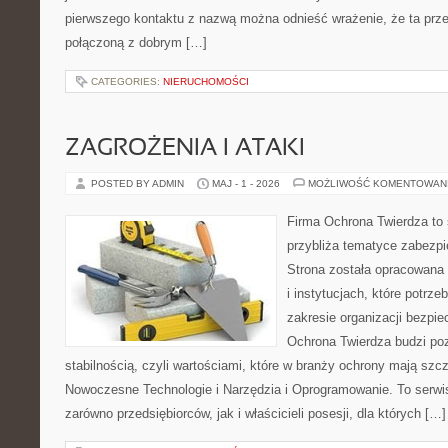
pierwszego kontaktu z nazwą można odnieść wrażenie, że ta prze
połączoną z dobrym […]
CATEGORIES:
NIERUCHOMOŚCI
ZAGROŻENIA I ATAKI
POSTED BY ADMIN
MAJ - 1 - 2026
MOŻLIWOŚĆ KOMENTOWAN
Firma Ochrona Twierdza to s
przybliża tematyce zabezp
Strona została opracowana 
i instytucjach, które potrz
zakresie organizacji bezp
Ochrona Twierdza budzi po
stabilnością, czyli wartościami, które w branży ochrony mają sz
Nowoczesne Technologie i Narzędzia i Oprogramowanie. To serwi
zarówno przedsiębiorców, jak i właścicieli posesji, dla których […]