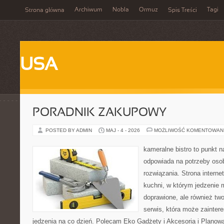
Archiwum
Nobla
Ormuz
Tagi
Strona główna
Spis Treści
USA
PORADNIK ZAKUPOWY
POSTED BY ADMIN
MAJ - 4 - 2026
MOŻLIWOŚĆ KOMENTOWAN
kameralne bistro to punkt n
odpowiada na potrzeby os
rozwiązania. Strona interne
kuchni, w którym jedzenie m
doprawione, ale również tw
serwis, która może zainter
jedzenia na co dzień. Polecam Eko Gadżety i Akcesoria i Planow