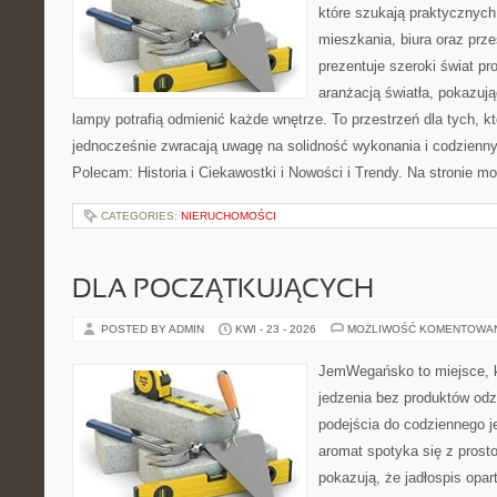
które szukają praktycznych 
mieszkania, biura oraz prz
prezentuje szeroki świat p
aranżacją światła, pokazuj
lampy potrafią odmienić każde wnętrze. To przestrzeń dla tych, kt
jednocześnie zwracają uwagę na solidność wykonania i codzienny
Polecam: Historia i Ciekawostki i Nowości i Trendy. Na stronie m
CATEGORIES:
NIERUCHOMOŚCI
DLA POCZĄTKUJĄCYCH
POSTED BY ADMIN
KWI - 23 - 2026
MOŻLIWOŚĆ KOMENTOWA
JemWegańsko to miejsce, kt
jedzenia bez produktów od
podejścia do codziennego je
aromat spotyka się z prosto
pokazują, że jadłospis opar