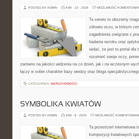
POSTED BY ADMIN
KWI - 10 - 2026
MOŻLIWOŚĆ KOMENTOWA
Ta serwis to obszerny mag
zdrowiu oczu, w którym cen
zagadnienia związane z prac
badania wzroku oraz optyka
widać, że jest to portal dla 
rozumieć swoje oczy, ponie
zarówno na jakości widzenia na co dzień, jak i na wczesnym wyc
łączy w sobie charakter bazy wiedzy oraz bloga specjalistyczneg
CATEGORIES:
NIERUCHOMOŚCI
SYMBOLIKA KWIATÓW
POSTED BY ADMIN
KWI - 8 - 2026
MOŻLIWOŚĆ KOMENTOWAN
Ta przestrzeń internetowa t
kompozycji kwiatowych spo