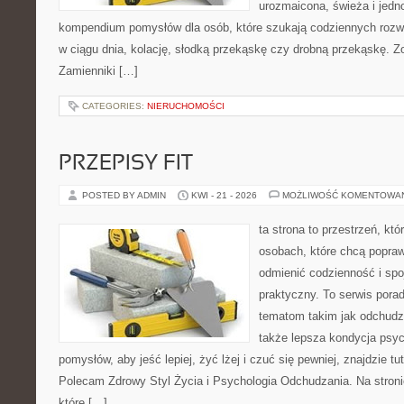
urozmaicona, świeża i jedn
kompendium pomysłów dla osób, które szukają codziennych rozwi
w ciągu dnia, kolację, słodką przekąskę czy drobną przekąskę. Z
Zamienniki […]
CATEGORIES:
NIERUCHOMOŚCI
PRZEPISY FIT
POSTED BY ADMIN
KWI - 21 - 2026
MOŻLIWOŚĆ KOMENTOWA
ta strona to przestrzeń, kt
osobach, które chcą popra
odmienić codzienność i spo
praktyczny. To serwis por
tematom takim jak odchudza
także lepsza kondycja psyc
pomysłów, aby jeść lepiej, żyć lżej i czuć się pewniej, znajdzie tu
Polecam Zdrowy Styl Życia i Psychologia Odchudzania. Na stroni
które […]