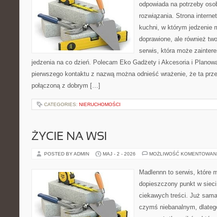
odpowiada na potrzeby os
rozwiązania. Strona interne
kuchni, w którym jedzenie m
doprawione, ale również tw
serwis, która może zainter
jedzenia na co dzień. Polecam Eko Gadżety i Akcesoria i Planow
pierwszego kontaktu z nazwą można odnieść wrażenie, że ta prze
połączoną z dobrym […]
CATEGORIES:
NIERUCHOMOŚCI
ŻYCIE NA WSI
POSTED BY ADMIN
MAJ - 2 - 2026
MOŻLIWOŚĆ KOMENTOWAN
Madlennn to serwis, które 
dopieszczony punkt w sieci
ciekawych treści. Już sama
czymś niebanalnym, dlateg