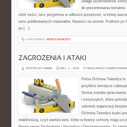
uwagę użytkowników, którzy
do prezentowania tematów. 
zbiór treści, lecz przyjemna w odbiorze przestrzeń, w której ważn
sens publikowanych materiałów. Nowości na stronie: Podróże po 
po […]
CATEGORIES:
NIERUCHOMOŚCI
ZAGROŻENIA I ATAKI
POSTED BY ADMIN
MAJ - 1 - 2026
MOŻLIWOŚĆ KOMENTOWAN
Firma Ochrona Twierdza to s
przybliża tematyce zabezp
Strona została opracowana 
i instytucjach, które potrz
zakresie organizacji bezp
Ochrona Twierdza budzi po
stabilnością, czyli wartościami, które w branży ochrony mają sz
Nowoczesne Technologie i Narzędzia i Oprogramowanie. To serwi