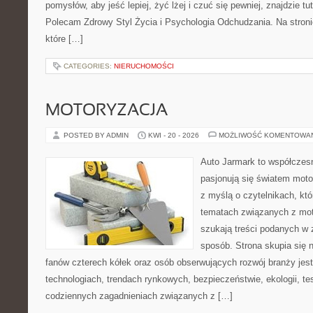
pomysłów, aby jeść lepiej, żyć lżej i czuć się pewniej, znajdzie tu
Polecam Zdrowy Styl Życia i Psychologia Odchudzania. Na stroni
które […]
CATEGORIES:
NIERUCHOMOŚCI
MOTORYZACJA
POSTED BY ADMIN
KWI - 20 - 2026
MOŻLIWOŚĆ KOMENTOWA
Auto Jarmark to współczesn
pasjonują się światem moto
z myślą o czytelnikach, kt
tematach związanych z mot
szukają treści podanych w 
sposób. Strona skupia się 
fanów czterech kółek oraz osób obserwujących rozwój branży je
technologiach, trendach rynkowych, bezpieczeństwie, ekologii, t
codziennych zagadnieniach związanych z […]