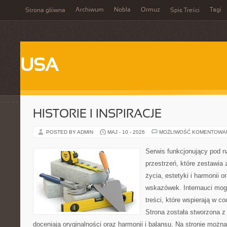
Archiwum
Nobla
Ormuz
Tagi
Strona główna
Spis Treści
USA
HISTORIE I INSPIRACJE
POSTED BY ADMIN
MAJ - 10 - 2026
MOŻLIWOŚĆ KOMENTOWA
Serwis funkcjonujący pod 
przestrzeń, które zestawia 
życia, estetyki i harmonii 
wskazówek. Internauci mogą
treści, które wspierają w 
Strona została stworzona z
doceniają oryginalności oraz harmonii i balansu. Na stronie można