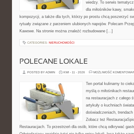
wiedzy. To serwis tematycz
dla miłośników kawy, smak
kompozycji, a także dla tych, którzy po prostu chcą poszerzyć s
rytuały związane z parzeniem ulubionych napojów. Polecam Prze
Kawowe. Na stronie można znaleźć rozbudowane […]
CATEGORIES:
NIERUCHOMOŚCI
POLECANE LOKALE
POSTED BY ADMIN
KWI - 11 - 2026
MOŻLIWOŚĆ KOMENTOWA
Ten portal kulinarny to cie
myślą o miłośnikach restaur
na restauracjach z całego ś
artykuły o kuchniach świata
doświadczeniach, trendach i
Zobacz też RestauracjaSpic
Restauracjach. To przestrzeń dla osób, które chcą odkrywać gas
Odwiedzający znajdzie tutaj nie tylko opisy lokali, lecz także szer