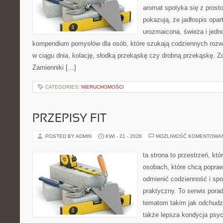
aromat spotyka się z prosto
pokazują, że jadłospis opar
urozmaicona, świeża i jedn
kompendium pomysłów dla osób, które szukają codziennych rozwi
w ciągu dnia, kolację, słodką przekąskę czy drobną przekąskę. Z
Zamienniki […]
CATEGORIES:
NIERUCHOMOŚCI
PRZEPISY FIT
POSTED BY ADMIN
KWI - 21 - 2026
MOŻLIWOŚĆ KOMENTOWA
ta strona to przestrzeń, kt
osobach, które chcą popra
odmienić codzienność i spo
praktyczny. To serwis por
tematom takim jak odchudza
także lepsza kondycja psyc