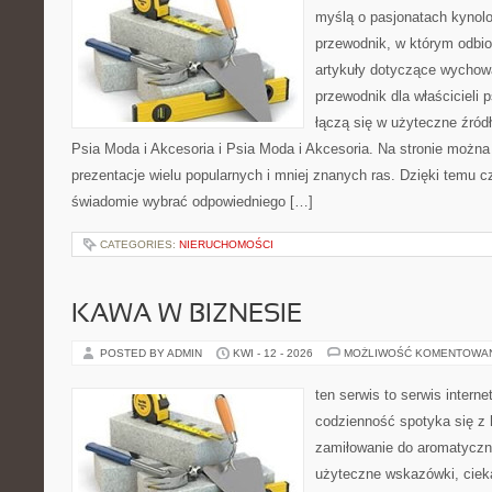
myślą o pasjonatach kynolo
przewodnik, w którym odbio
artykuły dotyczące wychowa
przewodnik dla właścicieli 
łączą się w użyteczne źródł
Psia Moda i Akcesoria i Psia Moda i Akcesoria. Na stronie możn
prezentacje wielu popularnych i mniej znanych ras. Dzięki temu 
świadomie wybrać odpowiedniego […]
CATEGORIES:
NIERUCHOMOŚCI
KAWA W BIZNESIE
POSTED BY ADMIN
KWI - 12 - 2026
MOŻLIWOŚĆ KOMENTOWA
ten serwis to serwis intern
codzienność spotyka się z 
zamiłowanie do aromatyczn
użyteczne wskazówki, ciek