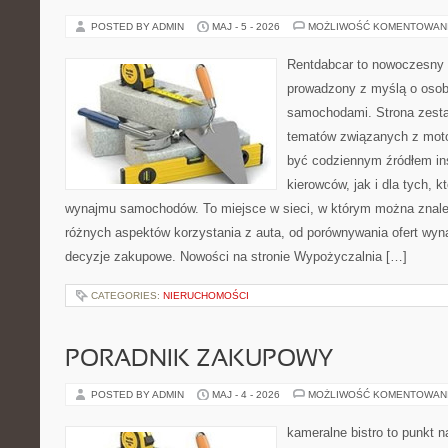
POSTED BY ADMIN
MAJ - 5 - 2026
MOŻLIWOŚĆ KOMENTOWAN
Rentdabcar to nowoczesny 
prowadzony z myślą o osoba
samochodami. Strona zesta
tematów związanych z moto
być codziennym źródłem ins
kierowców, jak i dla tych, k
wynajmu samochodów. To miejsce w sieci, w którym można znal
różnych aspektów korzystania z auta, od porównywania ofert wyn
decyzje zakupowe. Nowości na stronie Wypożyczalnia […]
CATEGORIES:
NIERUCHOMOŚCI
PORADNIK ZAKUPOWY
POSTED BY ADMIN
MAJ - 4 - 2026
MOŻLIWOŚĆ KOMENTOWAN
kameralne bistro to punkt n