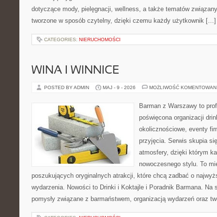
dotyczące mody, pielęgnacji, wellness, a także tematów związan
tworzone w sposób czytelny, dzięki czemu każdy użytkownik […]
CATEGORIES:
NIERUCHOMOŚCI
WINA I WINNICE
POSTED BY ADMIN
MAJ - 9 - 2026
MOŻLIWOŚĆ KOMENTOWAN
Barman z Warszawy to profe
poświęcona organizacji dri
okolicznościowe, eventy fi
przyjęcia. Serwis skupia si
atmosfery, dzięki którym k
nowoczesnego stylu. To mi
poszukujących oryginalnych atrakcji, które chcą zadbać o najw
wydarzenia. Nowości to Drinki i Koktajle i Poradnik Barmana. Na
pomysły związane z barmaństwem, organizacją wydarzeń oraz t