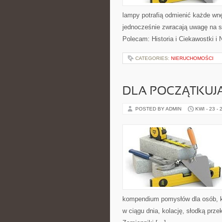
lampy potrafią odmienić każde wnęt
jednocześnie zwracają uwagę na s
Polecam: Historia i Ciekawostki i
CATEGORIES:
NIERUCHOMOŚCI
DLA POCZĄTKUJ
POSTED BY ADMIN
KWI - 23 - 
kompendium pomysłów dla osób, kt
w ciągu dnia, kolację, słodką prz