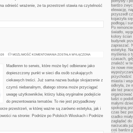
pomysły i po
bardzo zwyc
a odnieść wrażenie, że ta przestrzeń stawia na czytelność
elewację, n
przyszedł cz
kojarzyła si
podłogą i s
Po remoncie 
światło, wyg
kolory ścian 
budynek prz
zapraszać. N
estetykę. Na
myślenia o 
ŻYCIE
026
MOŻLIWOŚĆ KOMENTOWANIA
ZOSTAŁA WYŁĄCZONA
NA
czasach, gd
WSI
znaleźć w te
Madlennn to serwis, które może być odbierane jako
że nowe miej
wypożyczani
dopieszczony punkt w sieci dla osób szukających
przychodzić 
ciekawych treści. Już sama nazwa buduje skojarzenie z
miasta i ws
odkryła, że 
czymś niebanalnym, dlatego strona może przyciągać
ale też prac
uwagę użytkowników, którzy lubią oryginalne podejście
organizować
ludzi o podo
do prezentowania tematów. To nie jest przypadkowy
małymi dzieć
spokojną prz
iorze przestrzeń, w której ważne są zarówno estetyka, jak i
czas bez poś
owości na stronie: Podróże po Polskich Wioskach i Podróże
rzadko miały
zaglądać do 
narzucała ju
coś bardzo p