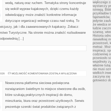
większego 
wodą, naturą oraz ruchem. Tematyka strony koncentruje
wystarczy pr
się wokół wypraw kajakowych, dzięki czemu każdy
istnieją. Bib
przykładów t
odwiedzający może znaleźć konkretne informacje
fajerwerków,
dotyczące organizacji wolnego czasu nad rzeką. To
jedynie zauf
że wiedza or
wicjuszy, jak i dla zaawansowanych kajakarzy. Zobacz:
ludzie zaczn
szansę, wte
larstwo Turystyczne. Na stronie można znaleźć rozbudowane
Historia odn
 odpowiednią […]
niewielkiej 
przestrzeń, 
metraż. Moż
inspiracji, 
codziennej o
przeniosło s
wspólnoty z
właśnie tuta
nie musi ozn
wielkich inw
OŚWIETLENIE
2026
MOŻLIWOŚĆ KOMENTOWANIA
ZOSTAŁA WYŁĄCZONA
zaczyna się 
gotowości do
Nowoczesna platforma sieciowa poświęcona
rozwiązaniom świetlnym to miejsce stworzone dla osób,
które szukają praktycznych inspiracji do domu,
mieszkania, biura oraz przestrzeni użytkowych. Serwis
prezentuje szeroki świat produktów związanych z