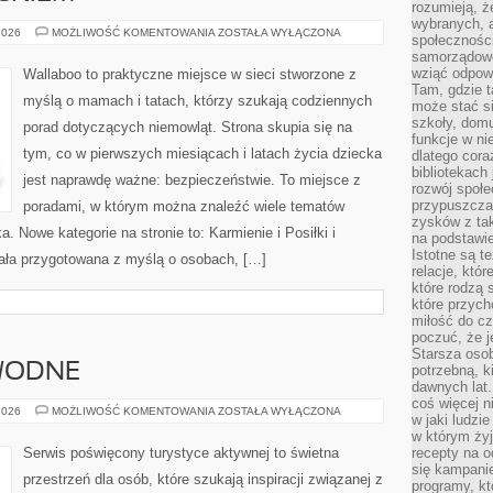
rozumieją, ż
wybranych, 
PODRÓŻE
2026
MOŻLIWOŚĆ KOMENTOWANIA
ZOSTAŁA WYŁĄCZONA
społeczności
Z
samorządowc
DZIECKIEM
wziąć odpowi
Wallaboo to praktyczne miejsce w sieci stworzone z
Tam, gdzie t
myślą o mamach i tatach, którzy szukają codziennych
może stać si
szkoły, domu
porad dotyczących niemowląt. Strona skupia się na
funkcje w ni
tym, co w pierwszych miesiącach i latach życia dziecka
dlatego cor
bibliotekach
jest naprawdę ważne: bezpieczeństwie. To miejsce z
rozwój społe
przypuszczać
poradami, w którym można znaleźć wiele tematów
zysków z tak
 Nowe kategorie na stronie to: Karmienie i Posiłki i
na podstawi
Istotne są t
ała przygotowana z myślą o osobach, […]
relacje, któ
które rodzą 
które przyc
miłość do cz
poczuć, że j
Starsza oso
 WODNE
potrzebną, k
dawnych lat
coś więcej n
SZLAKI
2026
MOŻLIWOŚĆ KOMENTOWANIA
ZOSTAŁA WYŁĄCZONA
w jaki ludzi
I
TRASY
w którym żyj
WODNE
Serwis poświęcony turystyce aktywnej to świetna
recepty na 
się kampanie
przestrzeń dla osób, które szukają inspiracji związanej z
programy, k