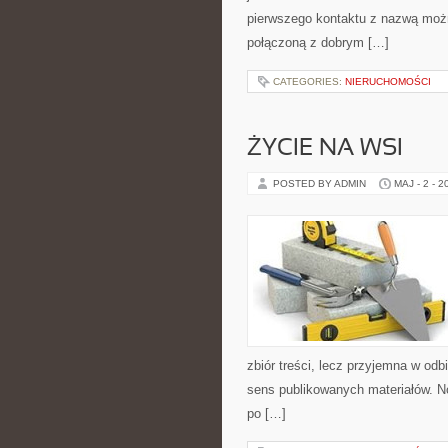
pierwszego kontaktu z nazwą możn
połączoną z dobrym […]
CATEGORIES:
NIERUCHOMOŚCI
ŻYCIE NA WSI
POSTED BY ADMIN
MAJ - 2 - 2
zbiór treści, lecz przyjemna w odb
sens publikowanych materiałów. N
po […]