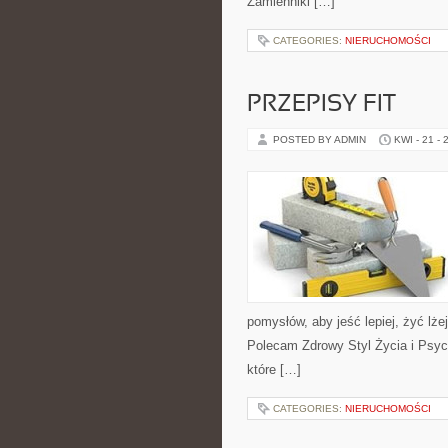
Zamienniki […]
CATEGORIES:
NIERUCHOMOŚCI
PRZEPISY FIT
POSTED BY ADMIN
KWI - 21 - 
pomysłów, aby jeść lepiej, żyć lżej
Polecam Zdrowy Styl Życia i Psych
które […]
CATEGORIES:
NIERUCHOMOŚCI