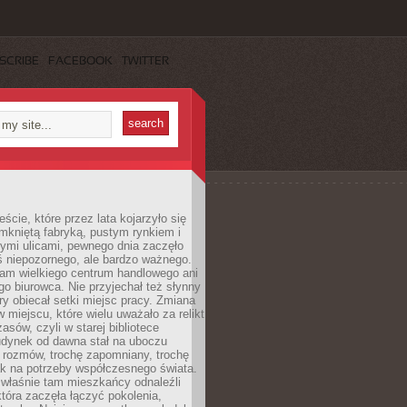
SCRIBE
FACEBOOK
TWITTER
cie, które przez lata kojarzyło się
mkniętą fabryką, pustym rynkiem i
ymi ulicami, pewnego dnia zaczęło
ś niepozornego, ale bardzo ważnego.
tam wielkiego centrum handlowego ani
 biurowca. Nie przyjechał też słynny
óry obiecał setki miejsc pracy. Zmiana
w miejscu, które wielu uważało za relikt
asów, czyli w starej bibliotece
udynek od dawna stał na uboczu
 rozmów, trochę zapomniany, trochę
ak na potrzeby współczesnego świata.
łaśnie tam mieszkańcy odnaleźli
która zaczęła łączyć pokolenia,