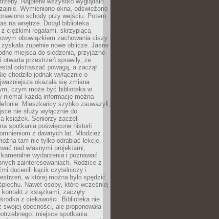
trzeby. Najpierw wszystko wyglądało
zajnie. Wymieniono okna, odświeżono
aprawiono schody przy wejściu. Potem
as na wnętrze. Dotąd biblioteka
ę z ciężkimi regałami, skrzypiącą
urowym obowiązkiem zachowania ciszy.
zyskała zupełnie nowe oblicze. Jasne
odne miejsca do siedzenia, przyjazne
i otwarta przestrzeń sprawiły, że
estał odstraszać powagą, a zaczął
ie chodziło jednak wyłącznie o
jważniejsza okazała się zmiana
tym, czym może być biblioteka w
y niemal każdą informację można
lefonie. Mieszkańcy szybko zauważyli,
sce nie służy wyłącznie do
a książek. Seniorzy zaczęli
na spotkania poświęcone historii
pomnieniom z dawnych lat. Młodzież
można tam nie tylko odrabiać lekcje,
ować nad własnymi projektami,
 kameralne wydarzenia i poznawać
bnych zainteresowaniach. Rodzice z
mi docenili kącik czytelniczy i
estrzeń, w której można było spędzić
piechu. Nawet osoby, które wcześniej
 kontakt z książkami, zaczęły
środka z ciekawości. Biblioteka nie
ż swojej obecności, ale proponowała
otrzebnego: miejsce spotkania.