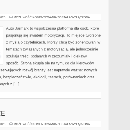
MOTORYZACJA
2026
MOŻLIWOŚĆ KOMENTOWANIA
ZOSTAŁA WYŁĄCZONA
Auto Jarmark to współczesna platforma dla osób, które
pasjonują się światem motoryzacji. To miejsce tworzone
z myślą o czytelnikach, którzy chcą być zorientowani w
tematach związanych z motoryzacją, ale jednocześnie
szukają treści podanych w zrozumiały i ciekawy
sposób. Strona skupia się na tym, co dla kierowców,
bserwujących rozwój branży jest naprawdę ważne: nowych
, bezpieczeństwie, ekologii, testach, porównaniach oraz
anych z […]
CE
SAUNAWADOWICE
2026
MOŻLIWOŚĆ KOMENTOWANIA
ZOSTAŁA WYŁĄCZONA