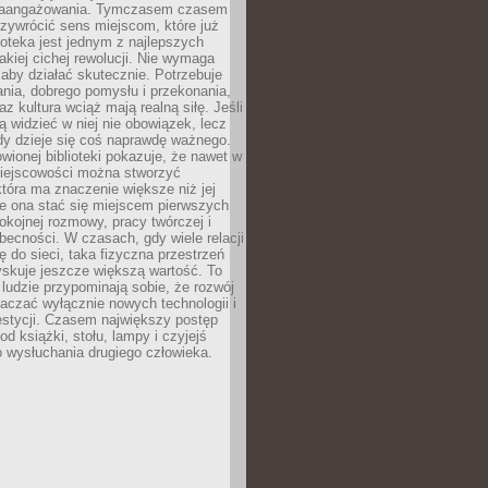
zaangażowania. Tymczasem czasem
zywrócić sens miejscom, które już
lioteka jest jednym z najlepszych
akiej cichej rewolucji. Nie wymaga
 aby działać skutecznie. Potrzebuje
ania, dobrego pomysłu i przekonania,
az kultura wciąż mają realną siłę. Jeśli
ą widzieć w niej nie obowiązek, lecz
dy dzieje się coś naprawdę ważnego.
owionej biblioteki pokazuje, że nawet w
miejscowości można stworzyć
która ma znaczenie większe niż jej
e ona stać się miejscem pierwszych
spokojnej rozmowy, pracy twórczej i
becności. W czasach, gdy wiele relacji
ię do sieci, taka fizyczna przestrzeń
yskuje jeszcze większą wartość. To
j ludzie przypominają sobie, że rozwój
aczać wyłącznie nowych technologii i
estycji. Czasem największy postęp
od książki, stołu, lampy i czyjejś
 wysłuchania drugiego człowieka.