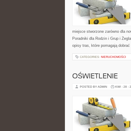
miejsce stworzone zarówno dla no
Poradniki dla Rodzin i Grup i Żeg
opisy tras, które pomagają dobrać
CATEGORIES:
NIERUCHOMOŚCI
OŚWIETLENIE
POSTED BY ADMIN
KWI - 28 - 