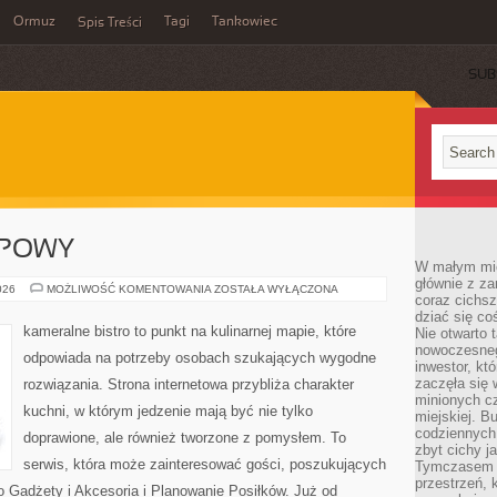
Ormuz
Tagi
Tankowiec
Spis Treści
SUB
UPOWY
W małym mieś
głównie z za
PORADNIK
026
MOŻLIWOŚĆ KOMENTOWANIA
ZOSTAŁA WYŁĄCZONA
coraz cichsz
ZAKUPOWY
dziać się co
kameralne bistro to punkt na kulinarnej mapie, które
Nie otwarto 
nowoczesnego
odpowiada na potrzeby osobach szukających wygodne
inwestor, kt
zaczęła się 
rozwiązania. Strona internetowa przybliża charakter
minionych cz
kuchni, w którym jedzenie mają być nie tylko
miejskiej. B
codziennych
doprawione, ale również tworzone z pomysłem. To
zbyt cichy j
serwis, która może zainteresować gości, poszukujących
Tymczasem w
przestrzeń, 
 Gadżety i Akcesoria i Planowanie Posiłków. Już od