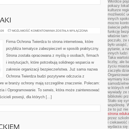
Wkrótce poja
pokazy lokal
kulturze reg
możliwość u
innych spoko
AKI
mocno kontr
świecie pełn
ZAGROŻENIA
026
MOŻLIWOŚĆ KOMENTOWANIA
ZOSTAŁA WYŁĄCZONA
funkcję bezp
I
właśnie tam 
ATAKI
poczuło, że 
Firma Ochrona Twierdza to strona internetowa, które
było usiąść
przybliża tematyce zabezpieczeń w sposób praktyczny.
pytanie, a n
innych ludzi
Strona została opracowana z myślą o osobach, firmach
Taka wartość
liczby, ale 
i instytucjach, które potrzebują solidnego wsparcia w
życiu miasta
zakresie organizacji bezpieczeństwa. Już sama nazwa
zaczęła dzia
Organizowan
Ochrona Twierdza budzi pozytywne odczucia z
wymiany ksi
które w branży ochrony mają szczególne znaczenie. Polecam:
samodzielneg
w których m
ia i Oprogramowanie. To serwis, która może zainteresować
wywiady ze 
biblioteki p
cicieli posesji, dla których […]
Stało się sy
wspólnotę. 
że to już ni
strona eduk
przez szkoln
i ciekawość 
CKIEM
wydarza się 