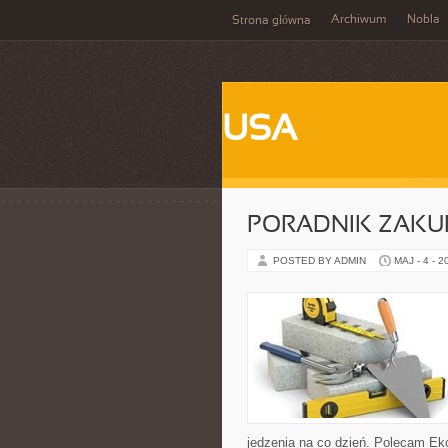
Archiwum
Nobla
Strona główna
USA
PORADNIK ZAK
POSTED BY ADMIN
MAJ - 4 - 2
jedzenia na co dzień. Polecam Eko