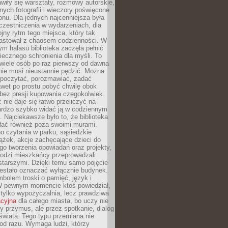
wiły się warsztaty, rozmowy autorskie,
nych fotografii i wieczory poświęcone
ionu. Dla jednych najcenniejsza była
czestniczenia w wydarzeniach, dla
jny rytm tego miejsca, który tak
astował z chaosem codzienności. W
ym hałasu biblioteka zaczęła pełnić
iecznego schronienia dla myśli. To
wiele osób po raz pierwszy od dawna
nie musi nieustannie pędzić. Można
, poczytać, porozmawiać, zadać
awet po prostu pobyć chwilę obok
 bez presji kupowania czegokolwiek.
 nie daje się łatwo przeliczyć na
bardzo szybko widać ją w codziennym
. Najciekawsze było to, że biblioteka
łać również poza swoimi murami.
o czytania w parku, sąsiedzkie
ążek, akcje zachęcające dzieci do
o tworzenia opowiadań oraz projekty,
łodzi mieszkańcy przeprowadzali
starszymi. Dzięki temu samo pojęcie
rzestało oznaczać wyłącznie budynek.
mbolem troski o pamięć, język i
W pewnym momencie ktoś powiedział,
e tylko wypożyczalnia, lecz prawdziwa
acyjna
dla całego miasta, bo uczy nie
y przymus, ale przez spotkanie, dialog
świata. Tego typu przemiana nie
od razu. Wymaga ludzi, którzy