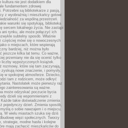
e kultura nie jest dodatkiem dla
ale fundamentem zdrowej
. Potrzebni są bibliotekarze z pasją,
y z wyobraźnią i mieszkańcy gotowi
edzialność za wspólną przestrzeń.
akie warunki się spotykają, biblioteka
ę sercem lokalnego życia. Nie zastąpi
 ani rynku, ale może połączyć ich
ezwykle subtelny sposób. Właśnie
az częściej mówi się o nowoczesnych
 jako o miejscach, które wspierają
czny bardziej, niż można było
 jeszcze kilka lat temu. Co ważne,
iej przemiany nie da się ocenić tylko
e liczby wypożyczonych książek.
eż rozmowy, które się tam zaczynają,
re zyskują nowe znaczenie, i pomysły,
się w spokojnej atmosferze. Dziecko,
hodzi tam z rodzicem, może odkryć
ytania. Nastolatek może pierwszy raz
ego zainteresowania są ważne.
ba może odzyskać poczucie bycia
iedy dzieli się wspomnieniami z
. Każde takie doświadczenie zmienia
iż pojedynczy dzień. Zmienia sposób,
e myślą o sobie nawzajem i o miejscu,
ą. W wielu miastach szuka się dziś
odbudowę więzi społecznych. Tworzy
, strategie, modne hasła i kolejne
tóre mają zachęcić mieszkańców do