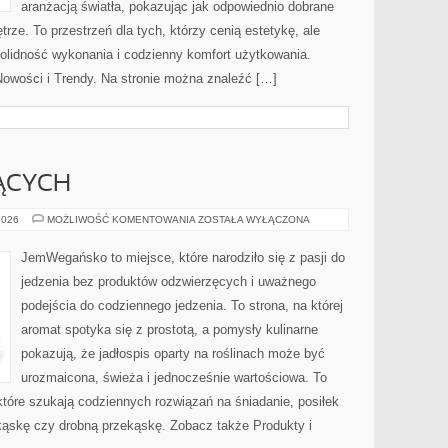
aranżacją światła, pokazując jak odpowiednio dobrane
rze. To przestrzeń dla tych, którzy cenią estetykę, ale
olidność wykonania i codzienny komfort użytkowania.
 Nowości i Trendy. Na stronie można znaleźć […]
ĄCYCH
DLA
2026
MOŻLIWOŚĆ KOMENTOWANIA
ZOSTAŁA WYŁĄCZONA
POCZĄTKUJĄCYCH
JemWegańsko to miejsce, które narodziło się z pasji do
jedzenia bez produktów odzwierzęcych i uważnego
podejścia do codziennego jedzenia. To strona, na której
aromat spotyka się z prostotą, a pomysły kulinarne
pokazują, że jadłospis oparty na roślinach może być
urozmaicona, świeża i jednocześnie wartościowa. To
óre szukają codziennych rozwiązań na śniadanie, posiłek
ekąskę czy drobną przekąskę. Zobacz także Produkty i