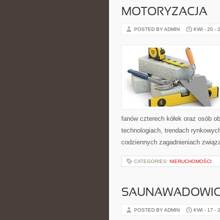
MOTORYZACJA
POSTED BY ADMIN
KWI - 20 - 
fanów czterech kółek oraz osób o
technologiach, trendach rynkowych
codziennych zagadnieniach związ
CATEGORIES:
NIERUCHOMOŚCI
SAUNAWADOWI
POSTED BY ADMIN
KWI - 17 - 