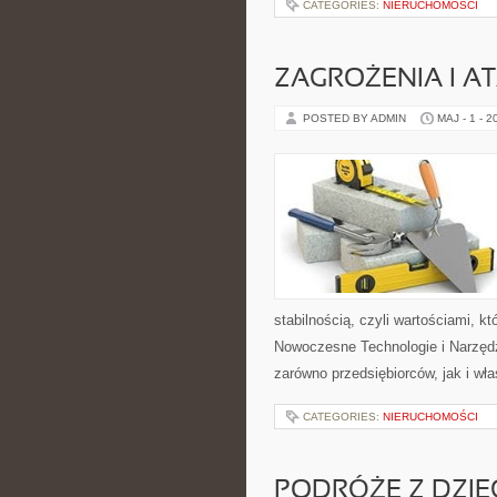
CATEGORIES:
NIERUCHOMOŚCI
ZAGROŻENIA I AT
POSTED BY ADMIN
MAJ - 1 - 2
stabilnością, czyli wartościami, 
Nowoczesne Technologie i Narzędz
zarówno przedsiębiorców, jak i właś
CATEGORIES:
NIERUCHOMOŚCI
PODRÓŻE Z DZIE