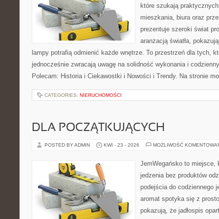
które szukają praktycznych 
mieszkania, biura oraz prz
prezentuje szeroki świat p
aranżacją światła, pokazuj
lampy potrafią odmienić każde wnętrze. To przestrzeń dla tych, kt
jednocześnie zwracają uwagę na solidność wykonania i codzienny
Polecam: Historia i Ciekawostki i Nowości i Trendy. Na stronie m
CATEGORIES:
NIERUCHOMOŚCI
DLA POCZĄTKUJĄCYCH
POSTED BY ADMIN
KWI - 23 - 2026
MOŻLIWOŚĆ KOMENTOWA
JemWegańsko to miejsce, kt
jedzenia bez produktów od
podejścia do codziennego je
aromat spotyka się z prosto
pokazują, że jadłospis opar