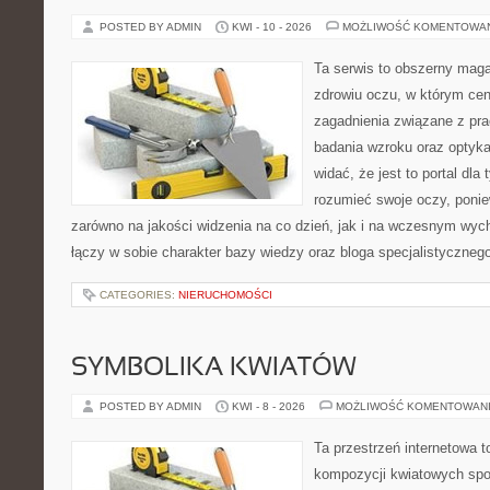
POSTED BY ADMIN
KWI - 10 - 2026
MOŻLIWOŚĆ KOMENTOWA
Ta serwis to obszerny mag
zdrowiu oczu, w którym cen
zagadnienia związane z prac
badania wzroku oraz optyka
widać, że jest to portal dla 
rozumieć swoje oczy, ponie
zarówno na jakości widzenia na co dzień, jak i na wczesnym wyc
łączy w sobie charakter bazy wiedzy oraz bloga specjalistyczneg
CATEGORIES:
NIERUCHOMOŚCI
SYMBOLIKA KWIATÓW
POSTED BY ADMIN
KWI - 8 - 2026
MOŻLIWOŚĆ KOMENTOWAN
Ta przestrzeń internetowa t
kompozycji kwiatowych spo