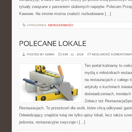
rytuały związane z parzeniem ulubionych napojów. Polecam Prze
Kawowe. Na stronie można znaleźć rozbudowane […]
CATEGORIES:
NIERUCHOMOŚCI
POLECANE LOKALE
POSTED BY ADMIN
KWI - 11 - 2026
MOŻLIWOŚĆ KOMENTOWA
Ten portal kulinarny to cie
myślą o miłośnikach restaur
na restauracjach z całego ś
artykuły o kuchniach świata
doświadczeniach, trendach i
Zobacz też RestauracjaSpic
Restauracjach. To przestrzeń dla osób, które chcą odkrywać gas
Odwiedzający znajdzie tutaj nie tylko opisy lokali, lecz także szer
jedzenia, restauracyjne zwyczaje i […]