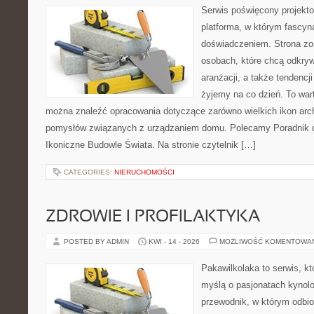
Serwis poświęcony projekto
platforma, w którym fascyn
doświadczeniem. Strona zo
osobach, które chcą odkrywa
aranżacji, a także tendencj
żyjemy na co dzień. To war
można znaleźć opracowania dotyczące zarówno wielkich ikon archi
pomysłów związanych z urządzaniem domu. Polecamy Poradnik dla
Ikoniczne Budowle Świata. Na stronie czytelnik […]
CATEGORIES:
NIERUCHOMOŚCI
ZDROWIE I PROFILAKTYKA
POSTED BY ADMIN
KWI - 14 - 2026
MOŻLIWOŚĆ KOMENTOWA
Pakawilkolaka to serwis, kt
myślą o pasjonatach kynolo
przewodnik, w którym odbio