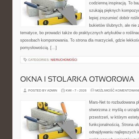
codzienną inspiracją. To baz
szukają pięknych kompozyc
lepiej zrozumieć dobór rośl
bukietów ślubnych, ale nie 
tematyce, bo prowadzi także do praktycznych artykułów o roślinac
sposobach komponowania. To strona dla marzycieli, gdzie lekkość
pomysłowością. […]
CATEGORIES:
NIERUCHOMOŚCI
OKNA I STOLARKA OTWOROWA
POSTED BY ADMIN
KWI - 7 - 2026
MOŻLIWOŚĆ KOMENTOWAN
Mars-Net to rozbudowana pla
stworzona z myślą o urządz
przestrzeń, w którym estet
funkcjonalnością. Strona uł
odnajdywaniu najlepszych in