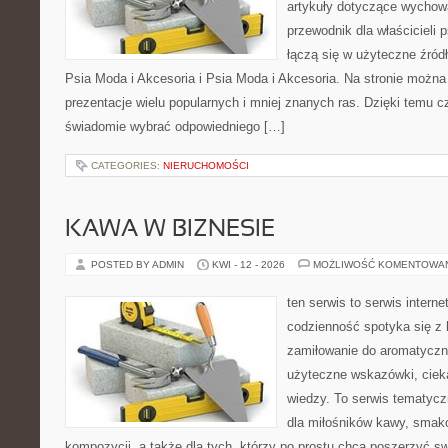
artykuły dotyczące wychowa
przewodnik dla właścicieli 
łączą się w użyteczne źródł
Psia Moda i Akcesoria i Psia Moda i Akcesoria. Na stronie możn
prezentacje wielu popularnych i mniej znanych ras. Dzięki temu 
świadomie wybrać odpowiedniego […]
CATEGORIES:
NIERUCHOMOŚCI
KAWA W BIZNESIE
POSTED BY ADMIN
KWI - 12 - 2026
MOŻLIWOŚĆ KOMENTOWA
ten serwis to serwis intern
codzienność spotyka się z 
zamiłowanie do aromatyczn
użyteczne wskazówki, ciek
wiedzy. To serwis tematycz
dla miłośników kawy, smak
kompozycji, a także dla tych, którzy po prostu chcą poszerzyć s