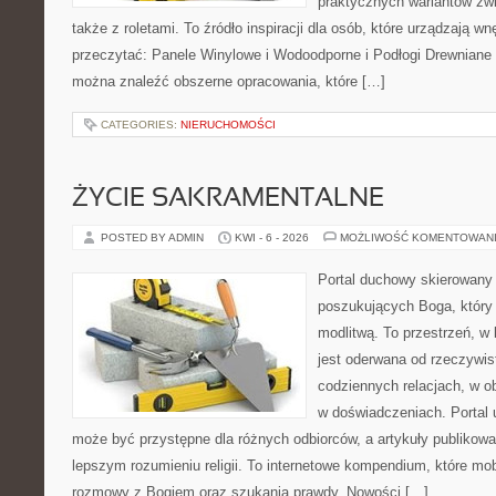
praktycznych wariantów zw
także z roletami. To źródło inspiracji dla osób, które urządzają w
przeczytać: Panele Winylowe i Wodoodporne i Podłogi Drewniane 
można znaleźć obszerne opracowania, które […]
CATEGORIES:
NIERUCHOMOŚCI
ŻYCIE SAKRAMENTALNE
POSTED BY ADMIN
KWI - 6 - 2026
MOŻLIWOŚĆ KOMENTOWAN
Portal duchowy skierowany
poszukujących Boga, który 
modlitwą. To przestrzeń, w
jest oderwana od rzeczywist
codziennych relacjach, w o
w doświadczeniach. Portal 
może być przystępne dla różnych odbiorców, a artykuły publikowa
lepszym rozumieniu religii. To internetowe kompendium, które mob
rozmowy z Bogiem oraz szukania prawdy. Nowości […]