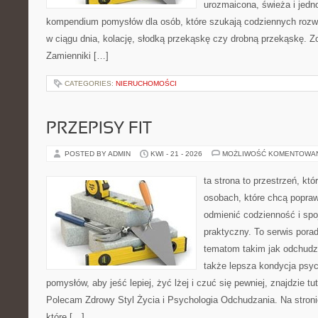
urozmaicona, świeża i jedn
kompendium pomysłów dla osób, które szukają codziennych rozwi
w ciągu dnia, kolację, słodką przekąskę czy drobną przekąskę. Z
Zamienniki […]
CATEGORIES:
NIERUCHOMOŚCI
PRZEPISY FIT
POSTED BY ADMIN
KWI - 21 - 2026
MOŻLIWOŚĆ KOMENTOWA
ta strona to przestrzeń, kt
osobach, które chcą popra
odmienić codzienność i spo
praktyczny. To serwis por
tematom takim jak odchudza
także lepsza kondycja psyc
pomysłów, aby jeść lepiej, żyć lżej i czuć się pewniej, znajdzie tu
Polecam Zdrowy Styl Życia i Psychologia Odchudzania. Na stroni
które […]