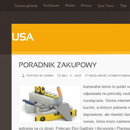
Archiwum
Nobla
Ormuz
Tagi
Strona główna
Spis Treści
USA
PORADNIK ZAKUPOWY
POSTED BY ADMIN
MAJ - 4 - 2026
MOŻLIWOŚĆ KOMENTOWAN
kameralne bistro to punkt n
odpowiada na potrzeby os
rozwiązania. Strona interne
kuchni, w którym jedzenie m
doprawione, ale również tw
serwis, która może zainter
jedzenia na co dzień. Polecam Eko Gadżety i Akcesoria i Planow