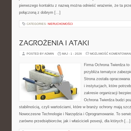
pierwszego kontaktu z nazwą można odnieść wrażenie, że ta prze
połączoną z dobrym […]
CATEGORIES:
NIERUCHOMOŚCI
ZAGROŻENIA I ATAKI
POSTED BY ADMIN
MAJ - 1 - 2026
MOŻLIWOŚĆ KOMENTOWAN
Firma Ochrona Twierdza to s
przybliża tematyce zabezp
Strona została opracowana 
i instytucjach, które potrz
zakresie organizacji bezp
Ochrona Twierdza budzi po
stabilnością, czyli wartościami, które w branży ochrony mają sz
Nowoczesne Technologie i Narzędzia i Oprogramowanie. To serwi
zarówno przedsiębiorców, jak i właścicieli posesji, dla których […]