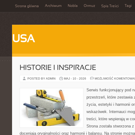
Archiwum
Nobla
Ormuz
Tagi
Strona główna
Spis Treści
USA
HISTORIE I INSPIRACJE
POSTED BY ADMIN
MAJ - 10 - 2026
MOŻLIWOŚĆ KOMENTOWA
Serwis funkcjonujący pod 
przestrzeń, które zestawia 
życia, estetyki i harmonii 
wskazówek. Internauci mogą
treści, które wspierają w 
Strona została stworzona z
doceniają oryginalności oraz harmonii i balansu. Na stronie można