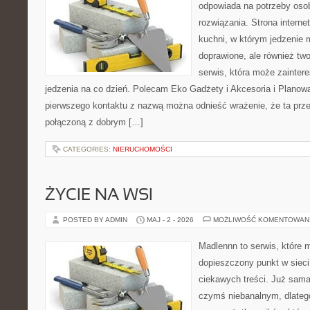
odpowiada na potrzeby os
rozwiązania. Strona interne
kuchni, w którym jedzenie m
doprawione, ale również tw
serwis, która może zainter
jedzenia na co dzień. Polecam Eko Gadżety i Akcesoria i Planow
pierwszego kontaktu z nazwą można odnieść wrażenie, że ta prze
połączoną z dobrym […]
CATEGORIES:
NIERUCHOMOŚCI
ŻYCIE NA WSI
POSTED BY ADMIN
MAJ - 2 - 2026
MOŻLIWOŚĆ KOMENTOWAN
Madlennn to serwis, które 
dopieszczony punkt w sieci
ciekawych treści. Już sama
czymś niebanalnym, dlateg