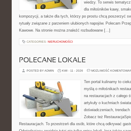
wiedzy. To serwis tematycz
dla miłośników kawy, smak
kompozycji, a także dla tych, którzy po prostu chcą poszerzyć s
rytuały związane z parzeniem ulubionych napojów. Polecam Prze
Kawowe. Na stronie można znaleźć rozbudowane […]
CATEGORIES:
NIERUCHOMOŚCI
POLECANE LOKALE
POSTED BY ADMIN
KWI - 11 - 2026
MOŻLIWOŚĆ KOMENTOWA
Ten portal kulinarny to cie
myślą o miłośnikach restaur
na restauracjach z całego ś
artykuły o kuchniach świata
doświadczeniach, trendach i
Zobacz też RestauracjaSpic
Restauracjach. To przestrzeń dla osób, które chcą odkrywać gas
Odwiedzający znajdzie tutaj nie tylko opisy lokali, lecz także szer