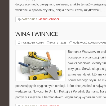
dotyczące mody, pielęgnacji, wellness, a także tematów związan
tworzone w sposób czytelny, dzięki czemu każdy użytkownik […]
CATEGORIES:
NIERUCHOMOŚCI
WINA I WINNICE
POSTED BY ADMIN
MAJ - 9 - 2026
MOŻLIWOŚĆ KOMENTOWAN
Barman z Warszawy to profe
poświęcona organizacji dri
okolicznościowe, eventy fi
przyjęcia. Serwis skupia si
atmosfery, dzięki którym k
nowoczesnego stylu. To mi
poszukujących oryginalnych atrakcji, które chcą zadbać o najw
wydarzenia. Nowości to Drinki i Koktajle i Poradnik Barmana. Na
pomysły związane z barmaństwem, organizacją wydarzeń oraz t