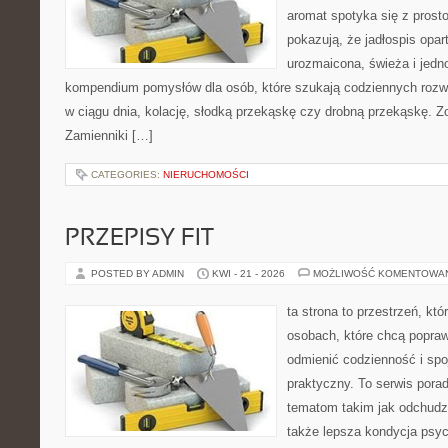
aromat spotyka się z prosto
pokazują, że jadłospis opar
urozmaicona, świeża i jedn
kompendium pomysłów dla osób, które szukają codziennych rozwi
w ciągu dnia, kolację, słodką przekąskę czy drobną przekąskę. Z
Zamienniki […]
CATEGORIES:
NIERUCHOMOŚCI
PRZEPISY FIT
POSTED BY ADMIN
KWI - 21 - 2026
MOŻLIWOŚĆ KOMENTOWA
ta strona to przestrzeń, kt
osobach, które chcą popra
odmienić codzienność i spo
praktyczny. To serwis por
tematom takim jak odchudza
także lepsza kondycja psyc