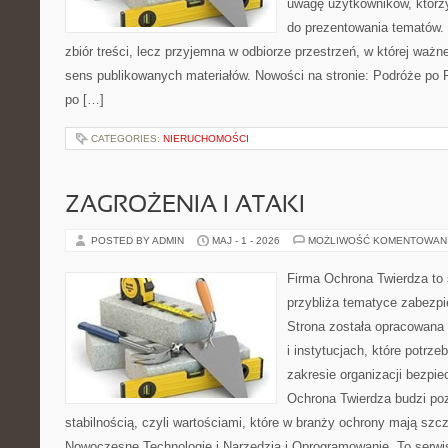
uwagę użytkowników, którzy
do prezentowania tematów. 
zbiór treści, lecz przyjemna w odbiorze przestrzeń, w której ważn
sens publikowanych materiałów. Nowości na stronie: Podróże po 
po […]
CATEGORIES:
NIERUCHOMOŚCI
ZAGROŻENIA I ATAKI
POSTED BY ADMIN
MAJ - 1 - 2026
MOŻLIWOŚĆ KOMENTOWAN
Firma Ochrona Twierdza to s
przybliża tematyce zabezp
Strona została opracowana 
i instytucjach, które potrz
zakresie organizacji bezp
Ochrona Twierdza budzi po
stabilnością, czyli wartościami, które w branży ochrony mają sz
Nowoczesne Technologie i Narzędzia i Oprogramowanie. To serwi