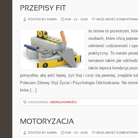
PRZEPISY FIT
POSTED BY ADMIN
KWI - 21 - 2026
MOŻLIWOŚĆ KOMENTOWA
ta strona to przestrzeń, kt
osobach, które chcą popra
odmienić codzienność i spo
praktyczny. To serwis por
tematom takim jak odchudza
także lepsza kondycja psyc
pomysłów, aby jeść lepiej, żyć lżej i czuć się pewniej, znajdzie tu
Polecam Zdrowy Styl Życia i Psychologia Odchudzania. Na stroni
które […]
CATEGORIES:
NIERUCHOMOŚCI
MOTORYZACJA
POSTED BY ADMIN
KWI - 20 - 2026
MOŻLIWOŚĆ KOMENTOWA