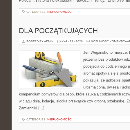
Polecam: Historia i Ciekawostki i Nowości i Trendy. Na stronie m
CATEGORIES:
NIERUCHOMOŚCI
DLA POCZĄTKUJĄCYCH
POSTED BY ADMIN
KWI - 23 - 2026
MOŻLIWOŚĆ KOMENTOWA
JemWegańsko to miejsce, kt
jedzenia bez produktów od
podejścia do codziennego je
aromat spotyka się z prosto
pokazują, że jadłospis opar
urozmaicona, świeża i jedn
kompendium pomysłów dla osób, które szukają codziennych rozwi
w ciągu dnia, kolację, słodką przekąskę czy drobną przekąskę. Z
Zamienniki […]
CATEGORIES:
NIERUCHOMOŚCI