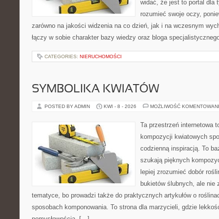
widać, że jest to portal dla 
rozumieć swoje oczy, ponie
zarówno na jakości widzenia na co dzień, jak i na wczesnym wyc
łączy w sobie charakter bazy wiedzy oraz bloga specjalistyczneg
CATEGORIES:
NIERUCHOMOŚCI
SYMBOLIKA KWIATÓW
POSTED BY ADMIN
KWI - 8 - 2026
MOŻLIWOŚĆ KOMENTOWAN
Ta przestrzeń internetowa t
kompozycji kwiatowych spo
codzienną inspiracją. To baz
szukają pięknych kompozyc
lepiej zrozumieć dobór rośl
bukietów ślubnych, ale nie 
tematyce, bo prowadzi także do praktycznych artykułów o roślinac
sposobach komponowania. To strona dla marzycieli, gdzie lekkość
pomysłowością. […]