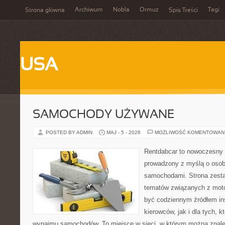
Archiwum
Nobla
Ormuz
Tagi
Strona główna
Spis Treści
USA
SAMOCHODY UŻYWANE
POSTED BY ADMIN
MAJ - 5 - 2026
MOŻLIWOŚĆ KOMENTOWAN
Rentdabcar to nowoczesny 
prowadzony z myślą o osoba
samochodami. Strona zesta
tematów związanych z moto
być codziennym źródłem ins
kierowców, jak i dla tych, k
wynajmu samochodów. To miejsce w sieci, w którym można znal