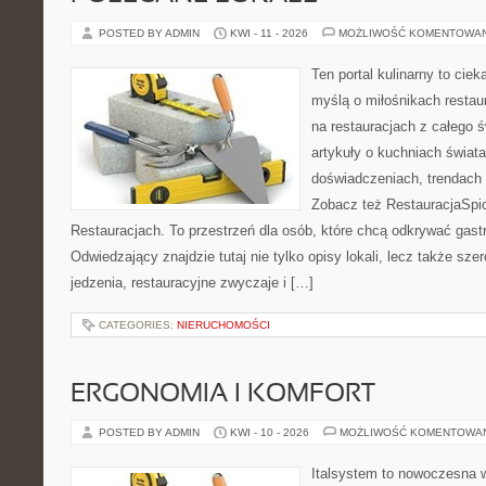
POSTED BY ADMIN
KWI - 11 - 2026
MOŻLIWOŚĆ KOMENTOWA
Ten portal kulinarny to cie
myślą o miłośnikach restaur
na restauracjach z całego ś
artykuły o kuchniach świata
doświadczeniach, trendach i
Zobacz też RestauracjaSpic
Restauracjach. To przestrzeń dla osób, które chcą odkrywać gas
Odwiedzający znajdzie tutaj nie tylko opisy lokali, lecz także szer
jedzenia, restauracyjne zwyczaje i […]
CATEGORIES:
NIERUCHOMOŚCI
ERGONOMIA I KOMFORT
POSTED BY ADMIN
KWI - 10 - 2026
MOŻLIWOŚĆ KOMENTOWA
Italsystem to nowoczesna wi