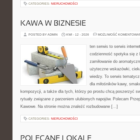
CATEGORIES:
NIERUCHOMOŚCI
KAWA W BIZNESIE
POSTED BY ADMIN
KWI - 12 - 2026
MOŻLIWOŚĆ KOMENTOWA
ten serwis to serwis intern
codzienność spotyka się z 
zamiłowanie do aromatyczn
użyteczne wskazówki, ciek
wiedzy. To serwis tematycz
dla miłośników kawy, smak
kompozycji, a także dla tych, którzy po prostu chcą poszerzyć s
rytuały związane z parzeniem ulubionych napojów. Polecam Prze
Kawowe. Na stronie można znaleźć rozbudowane […]
CATEGORIES:
NIERUCHOMOŚCI
POLECANE LOKALE