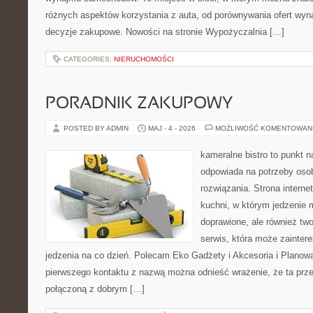
różnych aspektów korzystania z auta, od porównywania ofert wyn
decyzje zakupowe. Nowości na stronie Wypożyczalnia […]
CATEGORIES:
NIERUCHOMOŚCI
PORADNIK ZAKUPOWY
POSTED BY ADMIN
MAJ - 4 - 2026
MOŻLIWOŚĆ KOMENTOWAN
kameralne bistro to punkt n
odpowiada na potrzeby os
rozwiązania. Strona interne
kuchni, w którym jedzenie m
doprawione, ale również tw
serwis, która może zainter
jedzenia na co dzień. Polecam Eko Gadżety i Akcesoria i Planow
pierwszego kontaktu z nazwą można odnieść wrażenie, że ta prze
połączoną z dobrym […]