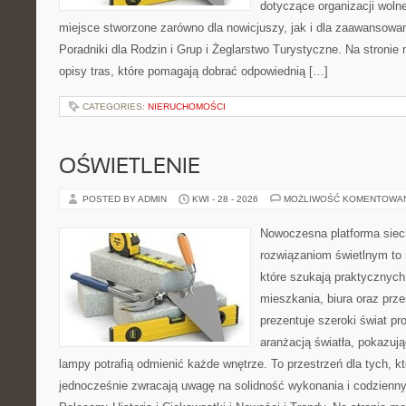
dotyczące organizacji woln
miejsce stworzone zarówno dla nowicjuszy, jak i dla zaawansowa
Poradniki dla Rodzin i Grup i Żeglarstwo Turystyczne. Na stroni
opisy tras, które pomagają dobrać odpowiednią […]
CATEGORIES:
NIERUCHOMOŚCI
OŚWIETLENIE
POSTED BY ADMIN
KWI - 28 - 2026
MOŻLIWOŚĆ KOMENTOWA
Nowoczesna platforma sie
rozwiązaniom świetlnym to 
które szukają praktycznych 
mieszkania, biura oraz prz
prezentuje szeroki świat p
aranżacją światła, pokazuj
lampy potrafią odmienić każde wnętrze. To przestrzeń dla tych, kt
jednocześnie zwracają uwagę na solidność wykonania i codzienny