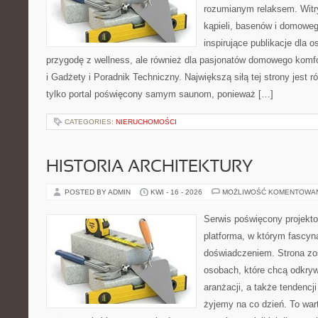
rozumianym relaksem. Witry
kąpieli, basenów i domowe
inspirujące publikacje dla 
przygodę z wellness, ale również dla pasjonatów domowego komf
i Gadżety i Poradnik Techniczny. Największą siłą tej strony jest 
tylko portal poświęcony samym saunom, ponieważ […]
CATEGORIES:
NIERUCHOMOŚCI
HISTORIA ARCHITEKTURY
POSTED BY ADMIN
KWI - 16 - 2026
MOŻLIWOŚĆ KOMENTOWA
Serwis poświęcony projekto
platforma, w którym fascyn
doświadczeniem. Strona zo
osobach, które chcą odkrywa
aranżacji, a także tendencj
żyjemy na co dzień. To war