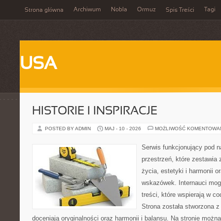
Archiwum
Nobla
Ormuz
Tagi
Strona główna
Spis Treści
USA
HISTORIE I INSPIRACJE
POSTED BY ADMIN
MAJ - 10 - 2026
MOŻLIWOŚĆ KOMENTOWA
Serwis funkcjonujący pod 
przestrzeń, które zestawia 
życia, estetyki i harmonii 
wskazówek. Internauci mogą
treści, które wspierają w 
Strona została stworzona z
doceniają oryginalności oraz harmonii i balansu. Na stronie można