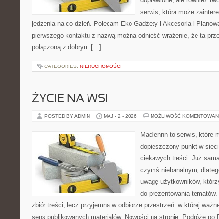
doprawione, ale również tw
serwis, która może zainter
jedzenia na co dzień. Polecam Eko Gadżety i Akcesoria i Planow
pierwszego kontaktu z nazwą można odnieść wrażenie, że ta prze
połączoną z dobrym […]
CATEGORIES:
NIERUCHOMOŚCI
ŻYCIE NA WSI
POSTED BY ADMIN
MAJ - 2 - 2026
MOŻLIWOŚĆ KOMENTOWAN
Madlennn to serwis, które 
dopieszczony punkt w sieci
ciekawych treści. Już sama
czymś niebanalnym, dlateg
uwagę użytkowników, którzy
do prezentowania tematów. 
zbiór treści, lecz przyjemna w odbiorze przestrzeń, w której ważn
sens publikowanych materiałów. Nowości na stronie: Podróże po 