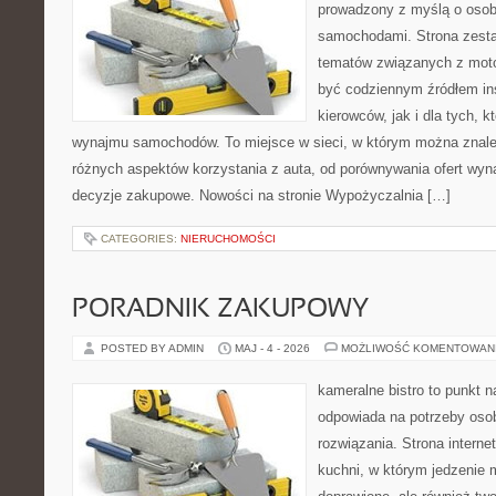
prowadzony z myślą o osoba
samochodami. Strona zesta
tematów związanych z moto
być codziennym źródłem ins
kierowców, jak i dla tych, k
wynajmu samochodów. To miejsce w sieci, w którym można znal
różnych aspektów korzystania z auta, od porównywania ofert wyn
decyzje zakupowe. Nowości na stronie Wypożyczalnia […]
CATEGORIES:
NIERUCHOMOŚCI
PORADNIK ZAKUPOWY
POSTED BY ADMIN
MAJ - 4 - 2026
MOŻLIWOŚĆ KOMENTOWAN
kameralne bistro to punkt n
odpowiada na potrzeby os
rozwiązania. Strona interne
kuchni, w którym jedzenie m