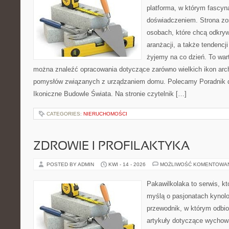
platforma, w którym fascyn
doświadczeniem. Strona zo
osobach, które chcą odkrywa
aranżacji, a także tendencj
żyjemy na co dzień. To war
można znaleźć opracowania dotyczące zarówno wielkich ikon archi
pomysłów związanych z urządzaniem domu. Polecamy Poradnik dla
Ikoniczne Budowle Świata. Na stronie czytelnik […]
CATEGORIES:
NIERUCHOMOŚCI
ZDROWIE I PROFILAKTYKA
POSTED BY ADMIN
KWI - 14 - 2026
MOŻLIWOŚĆ KOMENTOWA
Pakawilkolaka to serwis, kt
myślą o pasjonatach kynolo
przewodnik, w którym odbio
artykuły dotyczące wychowa