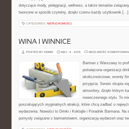
dotyczące mody, pielęgnacji, wellness, a także tematów związan
tworzone w sposób czytelny, dzięki czemu każdy użytkownik […]
CATEGORIES:
NIERUCHOMOŚCI
WINA I WINNICE
POSTED BY ADMIN
MAJ - 9 - 2026
MOŻLIWOŚĆ KOMENTOWAN
Barman z Warszawy to profe
poświęcona organizacji dri
okolicznościowe, eventy fi
przyjęcia. Serwis skupia si
atmosfery, dzięki którym k
nowoczesnego stylu. To mi
poszukujących oryginalnych atrakcji, które chcą zadbać o najw
wydarzenia. Nowości to Drinki i Koktajle i Poradnik Barmana. Na
pomysły związane z barmaństwem, organizacją wydarzeń oraz t