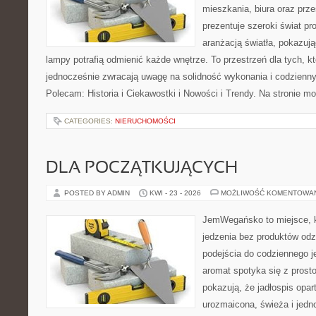
mieszkania, biura oraz prz
prezentuje szeroki świat p
aranżacją światła, pokazuj
lampy potrafią odmienić każde wnętrze. To przestrzeń dla tych, kt
jednocześnie zwracają uwagę na solidność wykonania i codzienny
Polecam: Historia i Ciekawostki i Nowości i Trendy. Na stronie m
CATEGORIES:
NIERUCHOMOŚCI
DLA POCZĄTKUJĄCYCH
POSTED BY ADMIN
KWI - 23 - 2026
MOŻLIWOŚĆ KOMENTOWA
JemWegańsko to miejsce, kt
jedzenia bez produktów od
podejścia do codziennego je
aromat spotyka się z prosto
pokazują, że jadłospis opar
urozmaicona, świeża i jedn