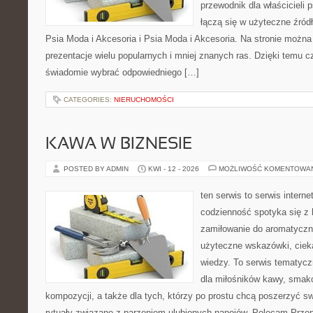
przewodnik dla właścicieli 
łączą się w użyteczne źródł
Psia Moda i Akcesoria i Psia Moda i Akcesoria. Na stronie możn
prezentacje wielu popularnych i mniej znanych ras. Dzięki temu 
świadomie wybrać odpowiedniego […]
CATEGORIES:
NIERUCHOMOŚCI
KAWA W BIZNESIE
POSTED BY ADMIN
KWI - 12 - 2026
MOŻLIWOŚĆ KOMENTOWA
ten serwis to serwis intern
codzienność spotyka się z 
zamiłowanie do aromatyczn
użyteczne wskazówki, ciek
wiedzy. To serwis tematycz
dla miłośników kawy, smak
kompozycji, a także dla tych, którzy po prostu chcą poszerzyć s
rytuały związane z parzeniem ulubionych napojów. Polecam Prze