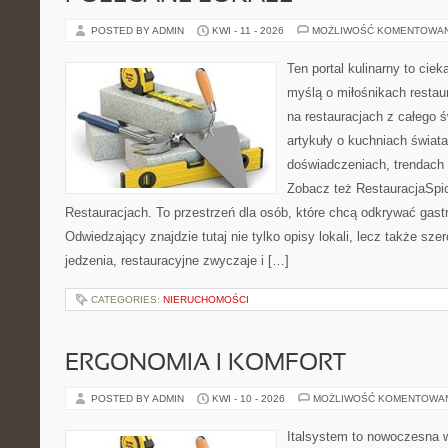
POSTED BY ADMIN
KWI - 11 - 2026
MOŻLIWOŚĆ KOMENTOWA
Ten portal kulinarny to cie
myślą o miłośnikach restaur
na restauracjach z całego ś
artykuły o kuchniach świata
doświadczeniach, trendach i
Zobacz też RestauracjaSpic
Restauracjach. To przestrzeń dla osób, które chcą odkrywać gas
Odwiedzający znajdzie tutaj nie tylko opisy lokali, lecz także szer
jedzenia, restauracyjne zwyczaje i […]
CATEGORIES:
NIERUCHOMOŚCI
ERGONOMIA I KOMFORT
POSTED BY ADMIN
KWI - 10 - 2026
MOŻLIWOŚĆ KOMENTOWA
Italsystem to nowoczesna wi