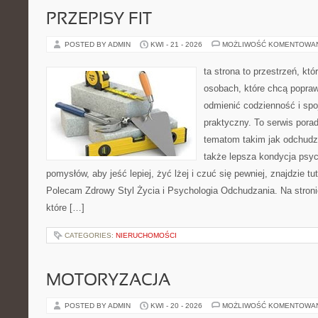
PRZEPISY FIT
POSTED BY ADMIN
KWI - 21 - 2026
MOŻLIWOŚĆ KOMENTOWA
ta strona to przestrzeń, kt
osobach, które chcą popra
odmienić codzienność i spo
praktyczny. To serwis por
tematom takim jak odchudza
także lepsza kondycja psyc
pomysłów, aby jeść lepiej, żyć lżej i czuć się pewniej, znajdzie tu
Polecam Zdrowy Styl Życia i Psychologia Odchudzania. Na stroni
które […]
CATEGORIES:
NIERUCHOMOŚCI
MOTORYZACJA
POSTED BY ADMIN
KWI - 20 - 2026
MOŻLIWOŚĆ KOMENTOWA