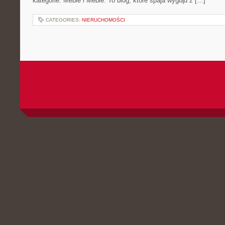
kategorie: Meble i Meble. To blog, które spaja wygląd z […]
CATEGORIES:
NIERUCHOMOŚCI