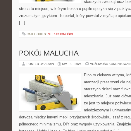
starszych zwierząt oraz be
strona to miejsce, w którym troska o pupile spotyka się z prakty
zrozumiałym językiem. To portal, który powstał z myślą o opieku
[…]
CATEGORIES:
NIERUCHOMOŚCI
POKÓJ MALUCHA
POSTED BY ADMIN
KWI - 1 - 2026
MOŻLIWOŚĆ KOMENTOWAN
Pino to ciekawa witryna, kt
aranżacji przestrzeni dla n
starszych dzieci oraz funk
mieszkania. Już sam główn
że jest to miejsce poświę
młodzieżowym i uniwersaln
dotyczą między innymi mebli przyjaznych środowisku, szaf z reg
północnego minimalizmu, DIY oraz wygody użytkowania. Znajdzies