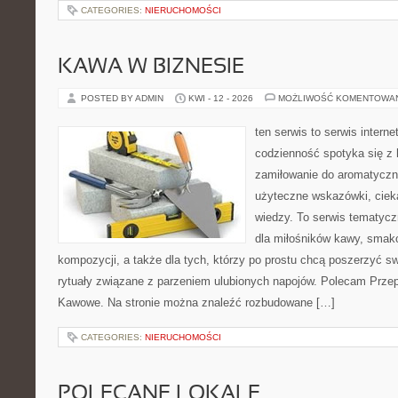
CATEGORIES:
NIERUCHOMOŚCI
KAWA W BIZNESIE
POSTED BY ADMIN
KWI - 12 - 2026
MOŻLIWOŚĆ KOMENTOWA
ten serwis to serwis intern
codzienność spotyka się z 
zamiłowanie do aromatyczn
użyteczne wskazówki, ciek
wiedzy. To serwis tematycz
dla miłośników kawy, smak
kompozycji, a także dla tych, którzy po prostu chcą poszerzyć s
rytuały związane z parzeniem ulubionych napojów. Polecam Prze
Kawowe. Na stronie można znaleźć rozbudowane […]
CATEGORIES:
NIERUCHOMOŚCI
POLECANE LOKALE