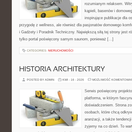
rozumianym relaksem. Witry
kąpieli, basenów i domowe
inspirujące publikacje dla 
przygodę z wellness, ale również dla pasjonatów domowego komf
i Gadżety i Poradnik Techniczny. Największą siłą tej strony jest 
tylko portal poświęcony samym saunom, ponieważ […]
CATEGORIES:
NIERUCHOMOŚCI
HISTORIA ARCHITEKTURY
POSTED BY ADMIN
KWI - 16 - 2026
MOŻLIWOŚĆ KOMENTOWA
Serwis poświęcony projekto
platforma, w którym fascyn
doświadczeniem. Strona zo
osobach, które chcą odkrywa
aranżacji, a także tendencj
żyjemy na co dzień. To war