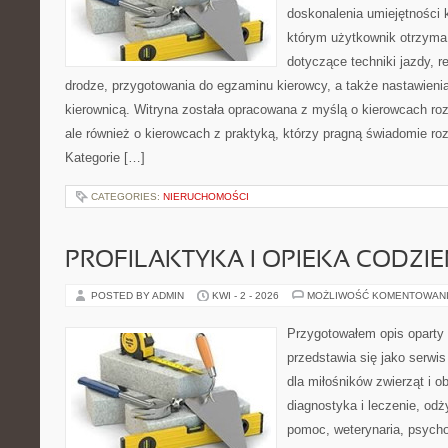
doskonalenia umiejętności 
którym użytkownik otrzyma
dotyczące techniki jazdy, r
drodze, przygotowania do egzaminu kierowcy, a także nastawieni
kierownicą. Witryna została opracowana z myślą o kierowcach ro
ale również o kierowcach z praktyką, którzy pragną świadomie roz
Kategorie […]
CATEGORIES:
NIERUCHOMOŚCI
PROFILAKTYKA I OPIEKA CODZI
POSTED BY ADMIN
KWI - 2 - 2026
MOŻLIWOŚĆ KOMENTOWAN
Przygotowałem opis oparty 
przedstawia się jako serwis
dla miłośników zwierząt i o
diagnostyka i leczenie, odż
pomoc, weterynaria, psycho