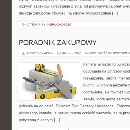
różnych aspektów korzystania z auta, od porównywania ofert wyn
decyzje zakupowe. Nowości na stronie Wypożyczalnia […]
CATEGORIES:
NIERUCHOMOŚCI
PORADNIK ZAKUPOWY
POSTED BY ADMIN
MAJ - 4 - 2026
MOŻLIWOŚĆ KOMENTOWAN
kameralne bistro to punkt n
odpowiada na potrzeby os
rozwiązania. Strona interne
kuchni, w którym jedzenie m
doprawione, ale również tw
serwis, która może zainter
jedzenia na co dzień. Polecam Eko Gadżety i Akcesoria i Planow
pierwszego kontaktu z nazwą można odnieść wrażenie, że ta prze
połączoną z dobrym […]