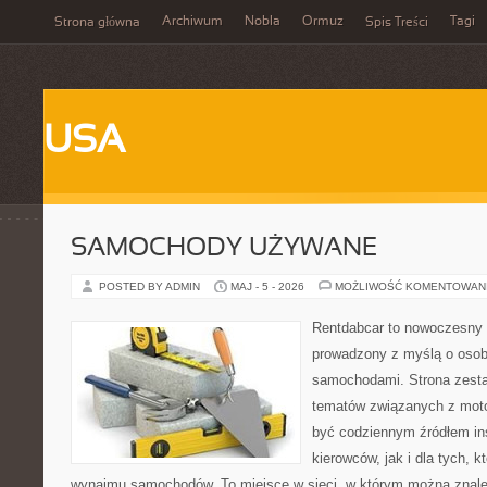
Archiwum
Nobla
Ormuz
Tagi
Strona główna
Spis Treści
USA
SAMOCHODY UŻYWANE
POSTED BY ADMIN
MAJ - 5 - 2026
MOŻLIWOŚĆ KOMENTOWAN
Rentdabcar to nowoczesny 
prowadzony z myślą o osoba
samochodami. Strona zesta
tematów związanych z moto
być codziennym źródłem ins
kierowców, jak i dla tych, k
wynajmu samochodów. To miejsce w sieci, w którym można znal