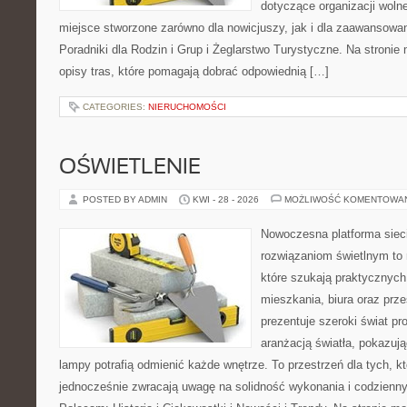
dotyczące organizacji woln
miejsce stworzone zarówno dla nowicjuszy, jak i dla zaawansowa
Poradniki dla Rodzin i Grup i Żeglarstwo Turystyczne. Na stroni
opisy tras, które pomagają dobrać odpowiednią […]
CATEGORIES:
NIERUCHOMOŚCI
OŚWIETLENIE
POSTED BY ADMIN
KWI - 28 - 2026
MOŻLIWOŚĆ KOMENTOWA
Nowoczesna platforma sie
rozwiązaniom świetlnym to 
które szukają praktycznych 
mieszkania, biura oraz prz
prezentuje szeroki świat p
aranżacją światła, pokazuj
lampy potrafią odmienić każde wnętrze. To przestrzeń dla tych, kt
jednocześnie zwracają uwagę na solidność wykonania i codzienny