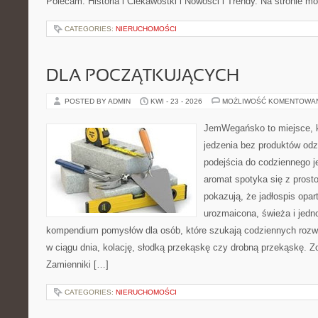
Polecam: Historia i Ciekawostki i Nowości i Trendy. Na stronie m
CATEGORIES:
NIERUCHOMOŚCI
DLA POCZĄTKUJĄCYCH
POSTED BY ADMIN
KWI - 23 - 2026
MOŻLIWOŚĆ KOMENTOWA
JemWegańsko to miejsce, kt
jedzenia bez produktów od
podejścia do codziennego je
aromat spotyka się z prosto
pokazują, że jadłospis opar
urozmaicona, świeża i jedn
kompendium pomysłów dla osób, które szukają codziennych rozwi
w ciągu dnia, kolację, słodką przekąskę czy drobną przekąskę. Z
Zamienniki […]
CATEGORIES:
NIERUCHOMOŚCI