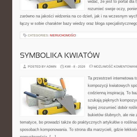
widać, że jest to portal dla 
rozumieć swoje oczy, ponie
zarówno na jakości widzenia na co dzień, jak i na wczesnym wyc
łączy w sobie charakter bazy wiedzy oraz bloga specjalistyczneg
CATEGORIES:
NIERUCHOMOŚCI
SYMBOLIKA KWIATÓW
POSTED BY ADMIN
KWI - 8 - 2026
MOŻLIWOŚĆ KOMENTOWAN
Ta przestrzeń internetowa t
kompozycji kwiatowych spo
codzienną inspiracją. To baz
szukają pięknych kompozyc
lepiej zrozumieć dobór rośl
bukietów ślubnych, ale nie 
tematyce, bo prowadzi także do praktycznych artykułów o roślinac
sposobach komponowania. To strona dla marzycieli, gdzie lekkość
pomysłowością. […]