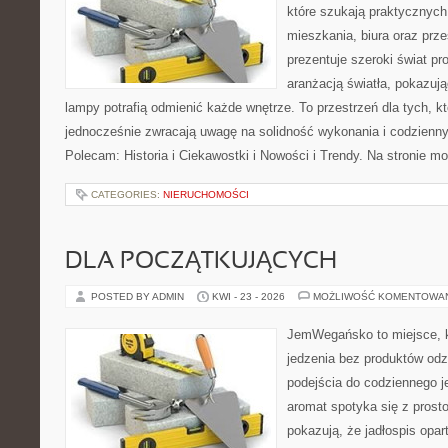
które szukają praktycznych 
mieszkania, biura oraz prz
prezentuje szeroki świat p
aranżacją światła, pokazuj
lampy potrafią odmienić każde wnętrze. To przestrzeń dla tych, kt
jednocześnie zwracają uwagę na solidność wykonania i codzienny
Polecam: Historia i Ciekawostki i Nowości i Trendy. Na stronie m
CATEGORIES:
NIERUCHOMOŚCI
DLA POCZĄTKUJĄCYCH
POSTED BY ADMIN
KWI - 23 - 2026
MOŻLIWOŚĆ KOMENTOWA
JemWegańsko to miejsce, kt
jedzenia bez produktów od
podejścia do codziennego je
aromat spotyka się z prosto
pokazują, że jadłospis opar