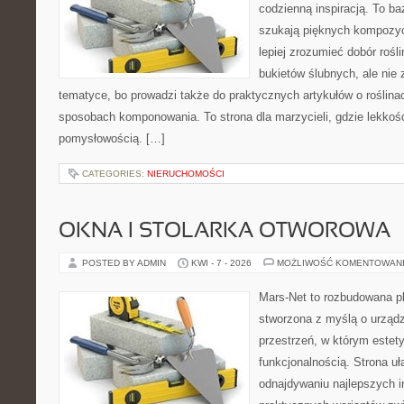
codzienną inspiracją. To baz
szukają pięknych kompozyc
lepiej zrozumieć dobór rośl
bukietów ślubnych, ale nie 
tematyce, bo prowadzi także do praktycznych artykułów o roślinac
sposobach komponowania. To strona dla marzycieli, gdzie lekkość
pomysłowością. […]
CATEGORIES:
NIERUCHOMOŚCI
OKNA I STOLARKA OTWOROWA
POSTED BY ADMIN
KWI - 7 - 2026
MOŻLIWOŚĆ KOMENTOWAN
Mars-Net to rozbudowana pla
stworzona z myślą o urządz
przestrzeń, w którym estet
funkcjonalnością. Strona uł
odnajdywaniu najlepszych in