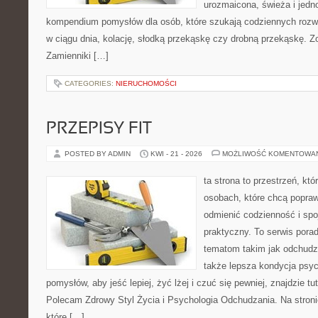
urozmaicona, świeża i jedn
kompendium pomysłów dla osób, które szukają codziennych rozwi
w ciągu dnia, kolację, słodką przekąskę czy drobną przekąskę. Z
Zamienniki […]
CATEGORIES:
NIERUCHOMOŚCI
PRZEPISY FIT
POSTED BY ADMIN
KWI - 21 - 2026
MOŻLIWOŚĆ KOMENTOWA
ta strona to przestrzeń, kt
osobach, które chcą popra
odmienić codzienność i spo
praktyczny. To serwis por
tematom takim jak odchudza
także lepsza kondycja psyc
pomysłów, aby jeść lepiej, żyć lżej i czuć się pewniej, znajdzie tu
Polecam Zdrowy Styl Życia i Psychologia Odchudzania. Na stroni
które […]