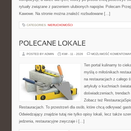
rytuały związane z parzeniem ulubionych napojów. Polecam Prze
Kawowe. Na stronie można znaleźć rozbudowane […]
CATEGORIES:
NIERUCHOMOŚCI
POLECANE LOKALE
POSTED BY ADMIN
KWI - 11 - 2026
MOŻLIWOŚĆ KOMENTOWA
Ten portal kulinarny to cie
myślą o miłośnikach restaur
na restauracjach z całego ś
artykuły o kuchniach świata
doświadczeniach, trendach i
Zobacz też RestauracjaSpic
Restauracjach. To przestrzeń dla osób, które chcą odkrywać gas
Odwiedzający znajdzie tutaj nie tylko opisy lokali, lecz także szer
jedzenia, restauracyjne zwyczaje i […]