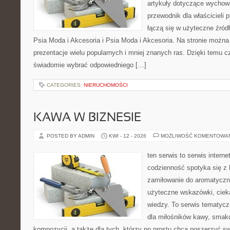
artykuły dotyczące wychowa
przewodnik dla właścicieli 
łączą się w użyteczne źródł
Psia Moda i Akcesoria i Psia Moda i Akcesoria. Na stronie możn
prezentacje wielu popularnych i mniej znanych ras. Dzięki temu 
świadomie wybrać odpowiedniego […]
CATEGORIES:
NIERUCHOMOŚCI
KAWA W BIZNESIE
POSTED BY ADMIN
KWI - 12 - 2026
MOŻLIWOŚĆ KOMENTOWA
ten serwis to serwis intern
codzienność spotyka się z 
zamiłowanie do aromatyczn
użyteczne wskazówki, ciek
wiedzy. To serwis tematycz
dla miłośników kawy, smak
kompozycji, a także dla tych, którzy po prostu chcą poszerzyć s