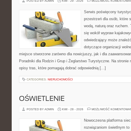
POSTED BY ADMIN
KWI - 29 - 2026
MOŻLIWOŚĆ KOMENTOWA
Serwis poświęcony turystyc
przestrzeń dla osób, które s
wodą, naturą oraz ruchem. 
się wokół wypraw kajakowy
odwiedzający może znaleźć
dotyczące organizacji woln
miejsce stworzone zarówno dla nowicjuszy, jak i dla zaawansowa
Poradniki dla Rodzin i Grup i Żeglarstwo Turystyczne. Na stroni
opisy tras, które pomagają dobrać odpowiednią […]
CATEGORIES:
NIERUCHOMOŚCI
OŚWIETLENIE
POSTED BY ADMIN
KWI - 28 - 2026
MOŻLIWOŚĆ KOMENTOWA
Nowoczesna platforma sie
rozwiązaniom świetlnym to 