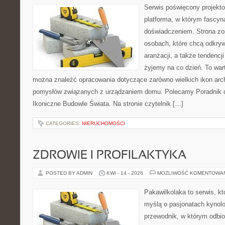
Serwis poświęcony projekto
platforma, w którym fascyn
doświadczeniem. Strona zo
osobach, które chcą odkrywa
aranżacji, a także tendencj
żyjemy na co dzień. To war
można znaleźć opracowania dotyczące zarówno wielkich ikon archi
pomysłów związanych z urządzaniem domu. Polecamy Poradnik dla
Ikoniczne Budowle Świata. Na stronie czytelnik […]
CATEGORIES:
NIERUCHOMOŚCI
ZDROWIE I PROFILAKTYKA
POSTED BY ADMIN
KWI - 14 - 2026
MOŻLIWOŚĆ KOMENTOWA
Pakawilkolaka to serwis, kt
myślą o pasjonatach kynolo
przewodnik, w którym odbio