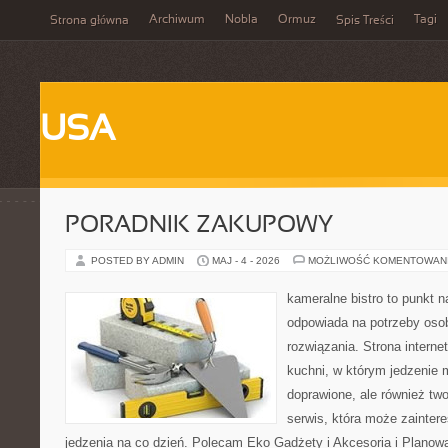
Archiwum
Nobla
Ormuz
Tagi
Strona główna
Spis Treści
USA
PORADNIK ZAKUPOWY
POSTED BY ADMIN
MAJ - 4 - 2026
MOŻLIWOŚĆ KOMENTOWAN
kameralne bistro to punkt n
odpowiada na potrzeby os
rozwiązania. Strona interne
kuchni, w którym jedzenie m
doprawione, ale również tw
serwis, która może zainter
jedzenia na co dzień. Polecam Eko Gadżety i Akcesoria i Planow