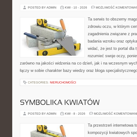
POSTED BY ADMIN
KWI - 10 - 2026
MOŻLIWOŚĆ KOMENTOWA
Ta serwis to obszerny mag
zdrowiu oczu, w którym cen
zagadnienia związane z prac
badania wzroku oraz optyka
widać, że jest to portal dla 
rozumieć swoje oczy, ponie
zarówno na jakości widzenia na co dzień, jak i na wczesnym wyc
łączy w sobie charakter bazy wiedzy oraz bloga specjalistyczneg
CATEGORIES:
NIERUCHOMOŚCI
SYMBOLIKA KWIATÓW
POSTED BY ADMIN
KWI - 8 - 2026
MOŻLIWOŚĆ KOMENTOWAN
Ta przestrzeń internetowa t
kompozycji kwiatowych spo