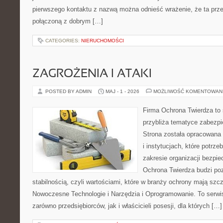
pierwszego kontaktu z nazwą można odnieść wrażenie, że ta prze
połączoną z dobrym […]
CATEGORIES:
NIERUCHOMOŚCI
ZAGROŻENIA I ATAKI
POSTED BY ADMIN
MAJ - 1 - 2026
MOŻLIWOŚĆ KOMENTOWAN
Firma Ochrona Twierdza to s
przybliża tematyce zabezp
Strona została opracowana 
i instytucjach, które potrz
zakresie organizacji bezp
Ochrona Twierdza budzi po
stabilnością, czyli wartościami, które w branży ochrony mają sz
Nowoczesne Technologie i Narzędzia i Oprogramowanie. To serwi
zarówno przedsiębiorców, jak i właścicieli posesji, dla których […]