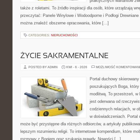
praktycznych wariantów zw
także z roletami. To źródło inspiracji dla osób, które urządzają w
przeczytać: Panele Winylowe i Wodoodporne i Podłogi Drewniane 
można znaleźć obszerne opracowania, które […]
CATEGORIES:
NIERUCHOMOŚCI
ŻYCIE SAKRAMENTALNE
POSTED BY ADMIN
KWI - 6 - 2026
MOŻLIWOŚĆ KOMENTOWAN
Portal duchowy skierowany
poszukujących Boga, który 
modlitwą. To przestrzeń, w
jest oderwana od rzeczywist
codziennych relacjach, w o
w doświadczeniach. Portal 
może być przystępne dla różnych odbiorców, a artykuły publikowa
lepszym rozumieniu religii. To internetowe kompendium, które mob
rozmowy z Bogiem oraz szukania prawdy. Nowości […]