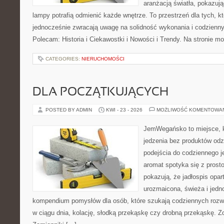
aranżacją światła, pokazuj
lampy potrafią odmienić każde wnętrze. To przestrzeń dla tych, kt
jednocześnie zwracają uwagę na solidność wykonania i codzienny
Polecam: Historia i Ciekawostki i Nowości i Trendy. Na stronie m
CATEGORIES:
NIERUCHOMOŚCI
DLA POCZĄTKUJĄCYCH
POSTED BY ADMIN
KWI - 23 - 2026
MOŻLIWOŚĆ KOMENTOWA
JemWegańsko to miejsce, kt
jedzenia bez produktów od
podejścia do codziennego je
aromat spotyka się z prosto
pokazują, że jadłospis opar
urozmaicona, świeża i jedn
kompendium pomysłów dla osób, które szukają codziennych rozwi
w ciągu dnia, kolację, słodką przekąskę czy drobną przekąskę. Z