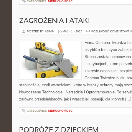
CATEGORIES:
NIERUCHOMOŚCI
ZAGROŻENIA I ATAKI
POSTED BY ADMIN
MAJ - 1 - 2026
MOŻLIWOŚĆ KOMENTOWAN
Firma Ochrona Twierdza to s
przybliża tematyce zabezp
Strona została opracowana 
i instytucjach, które potrz
zakresie organizacji bezp
Ochrona Twierdza budzi po
stabilnością, czyli wartościami, które w branży ochrony mają sz
Nowoczesne Technologie i Narzędzia i Oprogramowanie. To serwi
zarówno przedsiębiorców, jak i właścicieli posesji, dla których […]
CATEGORIES:
NIERUCHOMOŚCI
PODRÓŻE Z DZIECKIEM