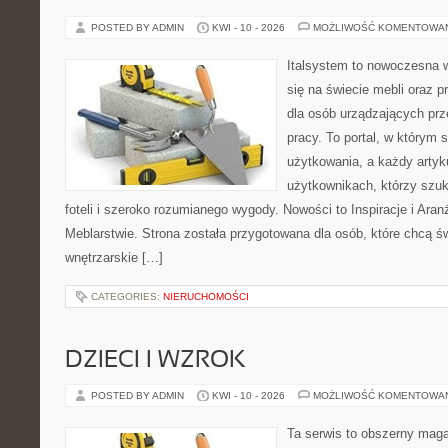
POSTED BY ADMIN
KWI - 10 - 2026
MOŻLIWOŚĆ KOMENTOWA
Italsystem to nowoczesna wi
się na świecie mebli oraz 
dla osób urządzających prz
pracy. To portal, w którym 
użytkowania, a każdy artyk
użytkownikach, którzy szu
foteli i szeroko rozumianego wygody. Nowości to Inspiracje i Aran
Meblarstwie. Strona została przygotowana dla osób, które chcą ś
wnętrzarskie […]
CATEGORIES:
NIERUCHOMOŚCI
DZIECI I WZROK
POSTED BY ADMIN
KWI - 10 - 2026
MOŻLIWOŚĆ KOMENTOWA
Ta serwis to obszerny mag