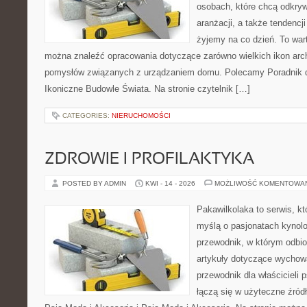
osobach, które chcą odkrywa
aranżacji, a także tendencj
żyjemy na co dzień. To war
można znaleźć opracowania dotyczące zarówno wielkich ikon archi
pomysłów związanych z urządzaniem domu. Polecamy Poradnik dla
Ikoniczne Budowle Świata. Na stronie czytelnik […]
CATEGORIES:
NIERUCHOMOŚCI
ZDROWIE I PROFILAKTYKA
POSTED BY ADMIN
KWI - 14 - 2026
MOŻLIWOŚĆ KOMENTOWA
Pakawilkolaka to serwis, kt
myślą o pasjonatach kynolo
przewodnik, w którym odbio
artykuły dotyczące wychowa
przewodnik dla właścicieli 
łączą się w użyteczne źródł