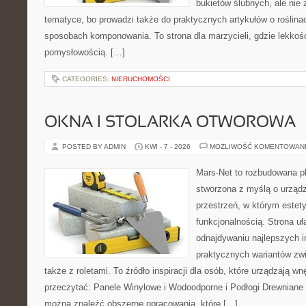
bukietów ślubnych, ale nie 
tematyce, bo prowadzi także do praktycznych artykułów o roślinac
sposobach komponowania. To strona dla marzycieli, gdzie lekkość
pomysłowością. […]
CATEGORIES:
NIERUCHOMOŚCI
OKNA I STOLARKA OTWOROWA
POSTED BY ADMIN
KWI - 7 - 2026
MOŻLIWOŚĆ KOMENTOWAN
Mars-Net to rozbudowana pla
stworzona z myślą o urządz
przestrzeń, w którym estet
funkcjonalnością. Strona uł
odnajdywaniu najlepszych in
praktycznych wariantów zw
także z roletami. To źródło inspiracji dla osób, które urządzają w
przeczytać: Panele Winylowe i Wodoodporne i Podłogi Drewniane 
można znaleźć obszerne opracowania, które […]