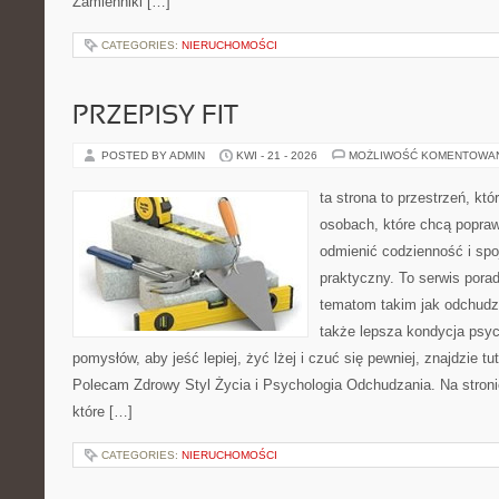
Zamienniki […]
CATEGORIES:
NIERUCHOMOŚCI
PRZEPISY FIT
POSTED BY ADMIN
KWI - 21 - 2026
MOŻLIWOŚĆ KOMENTOWA
ta strona to przestrzeń, kt
osobach, które chcą popra
odmienić codzienność i spo
praktyczny. To serwis por
tematom takim jak odchudza
także lepsza kondycja psyc
pomysłów, aby jeść lepiej, żyć lżej i czuć się pewniej, znajdzie tu
Polecam Zdrowy Styl Życia i Psychologia Odchudzania. Na stroni
które […]
CATEGORIES:
NIERUCHOMOŚCI