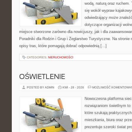
wodą, naturą oraz ruchem. 
się wokół wypraw kajakowy
odwiedzający może znaleźć
dotyczące organizacji woln
miejsce stworzone zarówno dla nowicjuszy, jak i dla zaawansowa
Poradniki dla Rodzin i Grup i Żeglarstwo Turystyczne. Na stroni
opisy tras, które pomagają dobrać odpowiednią […]
CATEGORIES:
NIERUCHOMOŚCI
OŚWIETLENIE
POSTED BY ADMIN
KWI - 28 - 2026
MOŻLIWOŚĆ KOMENTOWA
Nowoczesna platforma sie
rozwiązaniom świetlnym to 
które szukają praktycznych 
mieszkania, biura oraz prz
prezentuje szeroki świat p