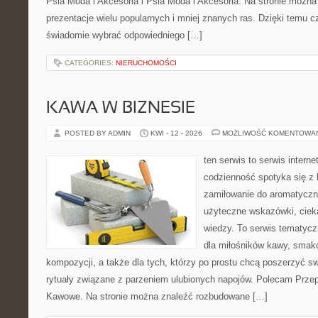
Psia Moda i Akcesoria i Psia Moda i Akcesoria. Na stronie możn
prezentacje wielu popularnych i mniej znanych ras. Dzięki temu 
świadomie wybrać odpowiedniego […]
CATEGORIES:
NIERUCHOMOŚCI
KAWA W BIZNESIE
POSTED BY ADMIN
KWI - 12 - 2026
MOŻLIWOŚĆ KOMENTOWA
ten serwis to serwis intern
codzienność spotyka się z 
zamiłowanie do aromatyczn
użyteczne wskazówki, ciek
wiedzy. To serwis tematycz
dla miłośników kawy, smak
kompozycji, a także dla tych, którzy po prostu chcą poszerzyć s
rytuały związane z parzeniem ulubionych napojów. Polecam Prze
Kawowe. Na stronie można znaleźć rozbudowane […]