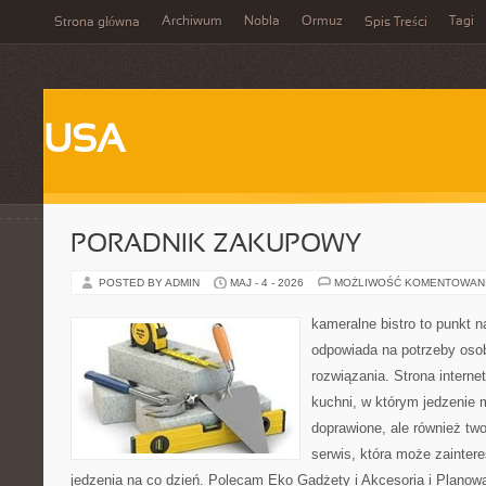
Archiwum
Nobla
Ormuz
Tagi
Strona główna
Spis Treści
USA
PORADNIK ZAKUPOWY
POSTED BY ADMIN
MAJ - 4 - 2026
MOŻLIWOŚĆ KOMENTOWAN
kameralne bistro to punkt n
odpowiada na potrzeby os
rozwiązania. Strona interne
kuchni, w którym jedzenie m
doprawione, ale również tw
serwis, która może zainter
jedzenia na co dzień. Polecam Eko Gadżety i Akcesoria i Planow