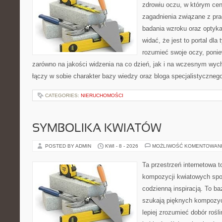
zdrowiu oczu, w którym cen
zagadnienia związane z prac
badania wzroku oraz optyka
widać, że jest to portal dla 
rozumieć swoje oczy, ponie
zarówno na jakości widzenia na co dzień, jak i na wczesnym wyc
łączy w sobie charakter bazy wiedzy oraz bloga specjalistyczneg
CATEGORIES:
NIERUCHOMOŚCI
SYMBOLIKA KWIATÓW
POSTED BY ADMIN
KWI - 8 - 2026
MOŻLIWOŚĆ KOMENTOWAN
Ta przestrzeń internetowa t
kompozycji kwiatowych spo
codzienną inspiracją. To baz
szukają pięknych kompozyc
lepiej zrozumieć dobór rośl