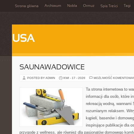
Archiwum
Nobla
Ormuz
Tagi
Strona główna
Spis Treści
USA
SAUNAWADOWICE
POSTED BY ADMIN
KWI - 17 - 2026
MOŻLIWOŚĆ KOMENTOWA
Ta strona internetowa to 
informacji dla osób, które i
rekreacją wodną, wannami 
rozumianym relaksem. Witry
kąpieli, basenów i domowe
inspirujące publikacje dla 
przygodę z wellness, ale również dla pasjonatów domowego komf