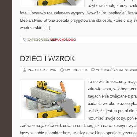
użytkownikach, którzy szu
foteli i szeroko rozumianego wygody. Nowości to Inspiracje i Aran
Meblarstwie. Strona została przygotowana dla osób, które chcą ś
wnętrzarskie […]
CATEGORIES:
NIERUCHOMOŚCI
DZIECI I WZROK
POSTED BY ADMIN
KWI - 10 - 2026
MOŻLIWOŚĆ KOMENTOWA
Ta serwis to obszerny mag
zdrowiu oczu, w którym cen
zagadnienia związane z prac
badania wzroku oraz optyka
widać, że jest to portal dla 
rozumieć swoje oczy, ponie
zarówno na jakości widzenia na co dzień, jak i na wczesnym wyc
łączy w sobie charakter bazy wiedzy oraz bloga specjalistyczneg