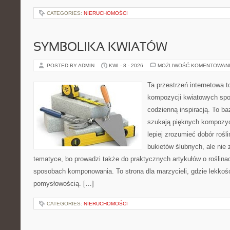
CATEGORIES:
NIERUCHOMOŚCI
SYMBOLIKA KWIATÓW
POSTED BY ADMIN
KWI - 8 - 2026
MOŻLIWOŚĆ KOMENTOWAN
Ta przestrzeń internetowa t
kompozycji kwiatowych spo
codzienną inspiracją. To baz
szukają pięknych kompozyc
lepiej zrozumieć dobór rośl
bukietów ślubnych, ale nie 
tematyce, bo prowadzi także do praktycznych artykułów o roślinac
sposobach komponowania. To strona dla marzycieli, gdzie lekkość
pomysłowością. […]
CATEGORIES:
NIERUCHOMOŚCI