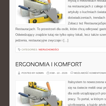
myślą o miłośnikach restaur
na restauracjach z całego ś
artykuły o kuchniach świata
doświadczeniach, trendach i
Zobacz też RestauracjaSpic
Restauracjach. To przestrzeń dla osób, które chcą odkrywać gas
Odwiedzający znajdzie tutaj nie tylko opisy lokali, lecz także szer
jedzenia, restauracyjne zwyczaje i […]
CATEGORIES:
NIERUCHOMOŚCI
ERGONOMIA I KOMFORT
POSTED BY ADMIN
KWI - 10 - 2026
MOŻLIWOŚĆ KOMENTOWA
Italsystem to nowoczesna wi
się na świecie mebli oraz 
dla osób urządzających prz
pracy. To portal, w którym 
użytkowania, a każdy artyk