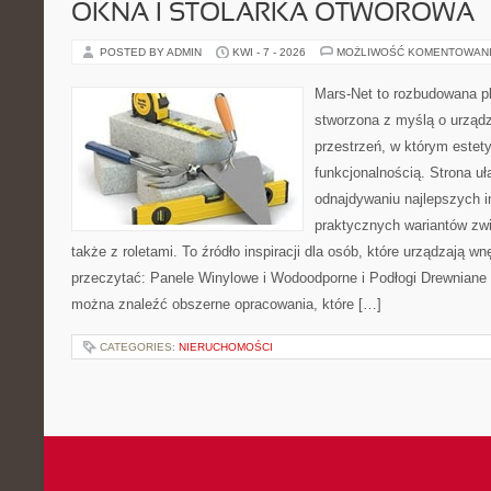
OKNA I STOLARKA OTWOROWA
POSTED BY ADMIN
KWI - 7 - 2026
MOŻLIWOŚĆ KOMENTOWAN
Mars-Net to rozbudowana pla
stworzona z myślą o urządz
przestrzeń, w którym estet
funkcjonalnością. Strona uł
odnajdywaniu najlepszych in
praktycznych wariantów zw
także z roletami. To źródło inspiracji dla osób, które urządzają w
przeczytać: Panele Winylowe i Wodoodporne i Podłogi Drewniane 
można znaleźć obszerne opracowania, które […]
CATEGORIES:
NIERUCHOMOŚCI