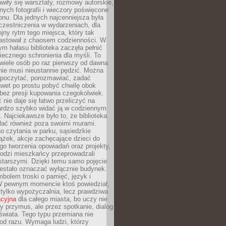
wiły się warsztaty, rozmowy autorskie,
nych fotografii i wieczory poświęcone
ionu. Dla jednych najcenniejsza była
czestniczenia w wydarzeniach, dla
jny rytm tego miejsca, który tak
astował z chaosem codzienności. W
ym hałasu biblioteka zaczęła pełnić
iecznego schronienia dla myśli. To
wiele osób po raz pierwszy od dawna
nie musi nieustannie pędzić. Można
, poczytać, porozmawiać, zadać
awet po prostu pobyć chwilę obok
 bez presji kupowania czegokolwiek.
 nie daje się łatwo przeliczyć na
bardzo szybko widać ją w codziennym
. Najciekawsze było to, że biblioteka
łać również poza swoimi murami.
o czytania w parku, sąsiedzkie
ążek, akcje zachęcające dzieci do
o tworzenia opowiadań oraz projekty,
łodzi mieszkańcy przeprowadzali
starszymi. Dzięki temu samo pojęcie
rzestało oznaczać wyłącznie budynek.
mbolem troski o pamięć, język i
W pewnym momencie ktoś powiedział,
e tylko wypożyczalnia, lecz prawdziwa
acyjna
dla całego miasta, bo uczy nie
y przymus, ale przez spotkanie, dialog
świata. Tego typu przemiana nie
od razu. Wymaga ludzi, którzy