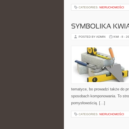
CATEGORIES:
NIERUCHOMOŚCI
SYMBOLIKA KWI
POSTED BY ADMIN
KWI - 8 - 2
tematyce, bo prowadzi także do pr
sposobach komponowania. To strona
pomysłowością. […]
CATEGORIES:
NIERUCHOMOŚCI