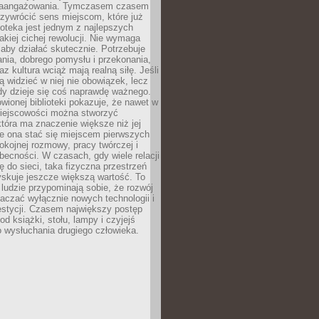
zaangażowania. Tymczasem czasem
zywrócić sens miejscom, które już
lioteka jest jednym z najlepszych
akiej cichej rewolucji. Nie wymaga
 aby działać skutecznie. Potrzebuje
ania, dobrego pomysłu i przekonania,
az kultura wciąż mają realną siłę. Jeśli
ą widzieć w niej nie obowiązek, lecz
dy dzieje się coś naprawdę ważnego.
owionej biblioteki pokazuje, że nawet w
miejscowości można stworzyć
która ma znaczenie większe niż jej
e ona stać się miejscem pierwszych
spokojnej rozmowy, pracy twórczej i
becności. W czasach, gdy wiele relacji
ię do sieci, taka fizyczna przestrzeń
yskuje jeszcze większą wartość. To
j ludzie przypominają sobie, że rozwój
aczać wyłącznie nowych technologii i
estycji. Czasem największy postęp
od książki, stołu, lampy i czyjejś
 wysłuchania drugiego człowieka.