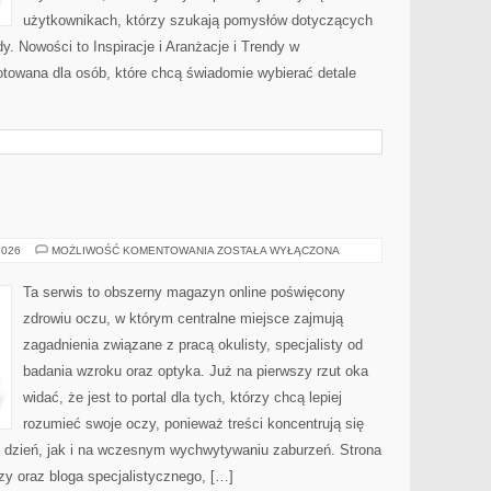
użytkownikach, którzy szukają pomysłów dotyczących
y. Nowości to Inspiracje i Aranżacje i Trendy w
otowana dla osób, które chcą świadomie wybierać detale
DZIECI
2026
MOŻLIWOŚĆ KOMENTOWANIA
ZOSTAŁA WYŁĄCZONA
I
WZROK
Ta serwis to obszerny magazyn online poświęcony
zdrowiu oczu, w którym centralne miejsce zajmują
zagadnienia związane z pracą okulisty, specjalisty od
badania wzroku oraz optyka. Już na pierwszy rzut oka
widać, że jest to portal dla tych, którzy chcą lepiej
rozumieć swoje oczy, ponieważ treści koncentrują się
o dzień, jak i na wczesnym wychwytywaniu zaburzeń. Strona
zy oraz bloga specjalistycznego, […]