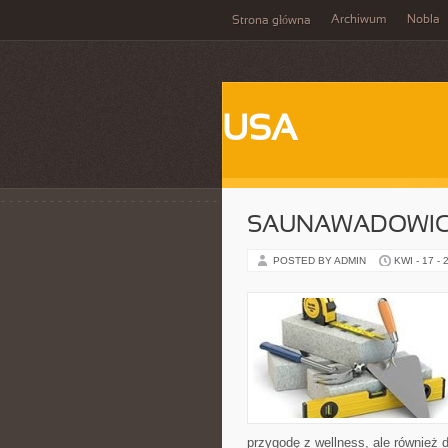
Archiwum
Nobla
Strona główna
USA
SAUNAWADOWI
POSTED BY ADMIN
KWI - 17 - 
przygodę z wellness, ale również