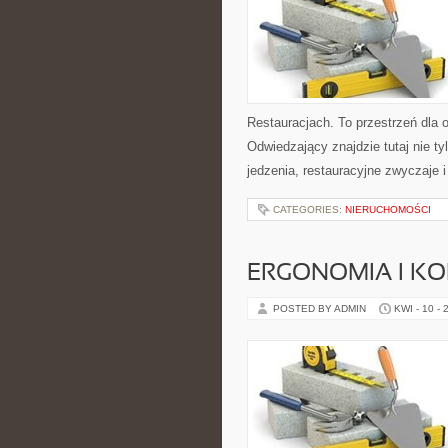
Restauracjach. To przestrzeń dla 
Odwiedzający znajdzie tutaj nie tyl
jedzenia, restauracyjne zwyczaje i
CATEGORIES:
NIERUCHOMOŚCI
ERGONOMIA I K
POSTED BY ADMIN
KWI - 10 - 