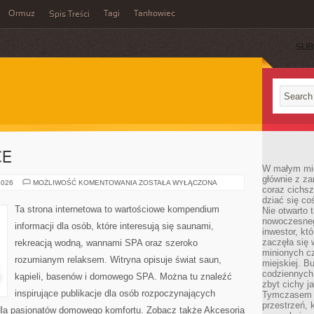
Ormuz
Tagi
Tankowiec
Spis Treści
SUB
CE
W małym mieś
głównie z za
SAUNAWADOWICE
2026
MOŻLIWOŚĆ KOMENTOWANIA
ZOSTAŁA WYŁĄCZONA
coraz cichsz
dziać się co
Ta strona internetowa to wartościowe kompendium
Nie otwarto 
nowoczesnego
informacji dla osób, które interesują się saunami,
inwestor, kt
zaczęła się 
rekreacją wodną, wannami SPA oraz szeroko
minionych cz
rozumianym relaksem. Witryna opisuje świat saun,
miejskiej. B
codziennych
kąpieli, basenów i domowego SPA. Można tu znaleźć
zbyt cichy j
inspirujące publikacje dla osób rozpoczynających
Tymczasem w
przestrzeń, 
 dla pasjonatów domowego komfortu. Zobacz także Akcesoria