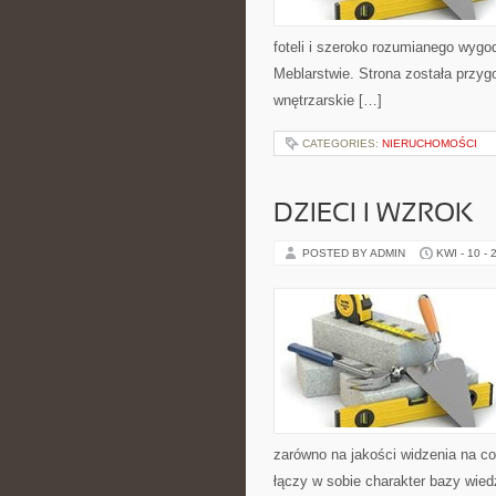
foteli i szeroko rozumianego wygod
Meblarstwie. Strona została przyg
wnętrzarskie […]
CATEGORIES:
NIERUCHOMOŚCI
DZIECI I WZROK
POSTED BY ADMIN
KWI - 10 - 
zarówno na jakości widzenia na c
łączy w sobie charakter bazy wied