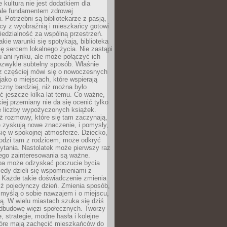
e kultura nie jest dodatkiem dla
ale fundamentem zdrowej
. Potrzebni są bibliotekarze z pasją,
y z wyobraźnią i mieszkańcy gotowi
edzialność za wspólną przestrzeń.
akie warunki się spotykają, biblioteka
ę sercem lokalnego życia. Nie zastąpi
 ani rynku, ale może połączyć ich
ezwykle subtelny sposób. Właśnie
az częściej mówi się o nowoczesnych
 jako o miejscach, które wspierają
czny bardziej, niż można było
 jeszcze kilka lat temu. Co ważne,
iej przemiany nie da się ocenić tylko
e liczby wypożyczonych książek.
eż rozmowy, które się tam zaczynają,
re zyskują nowe znaczenie, i pomysły,
się w spokojnej atmosferze. Dziecko,
hodzi tam z rodzicem, może odkryć
ytania. Nastolatek może pierwszy raz
ego zainteresowania są ważne.
ba może odzyskać poczucie bycia
iedy dzieli się wspomnieniami z
. Każde takie doświadczenie zmienia
iż pojedynczy dzień. Zmienia sposób,
e myślą o sobie nawzajem i o miejscu,
ą. W wielu miastach szuka się dziś
odbudowę więzi społecznych. Tworzy
, strategie, modne hasła i kolejne
tóre mają zachęcić mieszkańców do