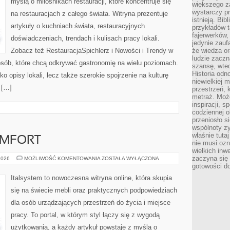
myślą o miłośnikach restauracji, które koncentruje się
większego 
wystarczy pr
na restauracjach z całego świata. Witryna prezentuje
istnieją. Bib
artykuły o kuchniach świata, restauracyjnych
przykładów t
fajerwerków,
doświadczeniach, trendach i kulisach pracy lokali.
jedynie zauf
Zobacz też RestauracjaSpichlerz i Nowości i Trendy w
że wiedza or
ludzie zaczn
osób, które chcą odkrywać gastronomię na wielu poziomach.
szansę, wte
Historia odn
ko opisy lokali, lecz także szerokie spojrzenie na kulturę
niewielkiej 
 […]
przestrzeń, 
metraż. Moż
inspiracji, 
codziennej o
przeniosło s
wspólnoty z
właśnie tuta
OMFORT
nie musi ozn
wielkich inw
zaczyna się 
ERGONOMIA
2026
MOŻLIWOŚĆ KOMENTOWANIA
ZOSTAŁA WYŁĄCZONA
I
gotowości do
KOMFORT
Italsystem to nowoczesna witryna online, która skupia
się na świecie mebli oraz praktycznych podpowiedziach
dla osób urządzających przestrzeń do życia i miejsce
pracy. To portal, w którym styl łączy się z wygodą
użytkowania, a każdy artykuł powstaje z myślą o