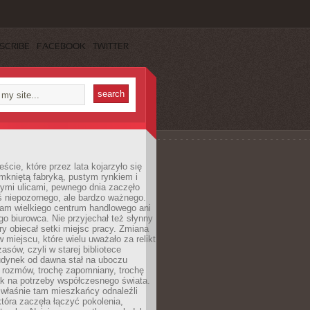
SCRIBE
FACEBOOK
TWITTER
cie, które przez lata kojarzyło się
mkniętą fabryką, pustym rynkiem i
ymi ulicami, pewnego dnia zaczęło
ś niepozornego, ale bardzo ważnego.
tam wielkiego centrum handlowego ani
 biurowca. Nie przyjechał też słynny
óry obiecał setki miejsc pracy. Zmiana
w miejscu, które wielu uważało za relikt
asów, czyli w starej bibliotece
udynek od dawna stał na uboczu
 rozmów, trochę zapomniany, trochę
ak na potrzeby współczesnego świata.
łaśnie tam mieszkańcy odnaleźli
która zaczęła łączyć pokolenia,