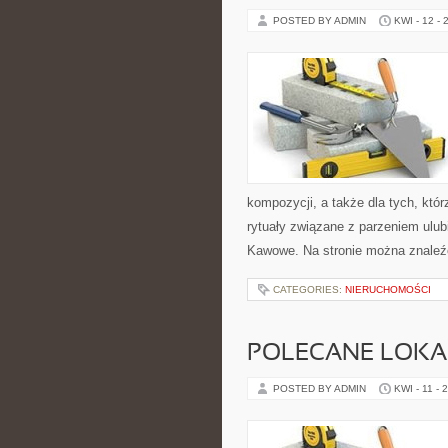
POSTED BY ADMIN
KWI - 12 - 
kompozycji, a także dla tych, któ
rytuały związane z parzeniem ulu
Kawowe. Na stronie można znale
CATEGORIES:
NIERUCHOMOŚCI
POLECANE LOKA
POSTED BY ADMIN
KWI - 11 - 