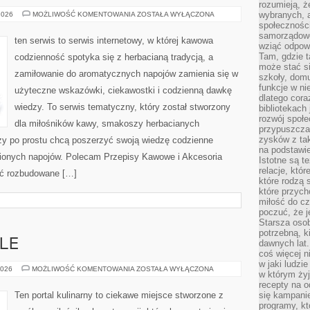
rozumieją, ż
KAWA
wybranych, 
2026
MOŻLIWOŚĆ KOMENTOWANIA
ZOSTAŁA WYŁĄCZONA
W
społeczności
BIZNESIE
samorządowc
ten serwis to serwis internetowy, w której kawowa
wziąć odpowi
Tam, gdzie t
codzienność spotyka się z herbacianą tradycją, a
może stać si
zamiłowanie do aromatycznych napojów zamienia się w
szkoły, domu
funkcje w ni
użyteczne wskazówki, ciekawostki i codzienną dawkę
dlatego cor
wiedzy. To serwis tematyczny, który został stworzony
bibliotekach
rozwój społe
dla miłośników kawy, smakoszy herbacianych
przypuszczać
zysków z tak
rzy po prostu chcą poszerzyć swoją wiedzę codzienne
na podstawi
bionych napojów. Polecam Przepisy Kawowe i Akcesoria
Istotne są t
relacje, któ
źć rozbudowane […]
które rodzą 
które przyc
miłość do cz
poczuć, że j
Starsza oso
potrzebną, k
LE
dawnych lat
coś więcej n
w jaki ludzi
POLECANE
2026
MOŻLIWOŚĆ KOMENTOWANIA
ZOSTAŁA WYŁĄCZONA
w którym żyj
LOKALE
recepty na 
Ten portal kulinarny to ciekawe miejsce stworzone z
się kampanie
programy, k