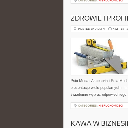
CATEGORIES:
NIERUCHOMOŚCI
ZDROWIE I PROF
POSTED BY ADMIN
KWI - 14 - 
Psia Moda i Akcesoria i Psia Mod
prezentacje wielu popularnych i m
świadomie wybrać odpowiedniego 
CATEGORIES:
NIERUCHOMOŚCI
KAWA W BIZNESI