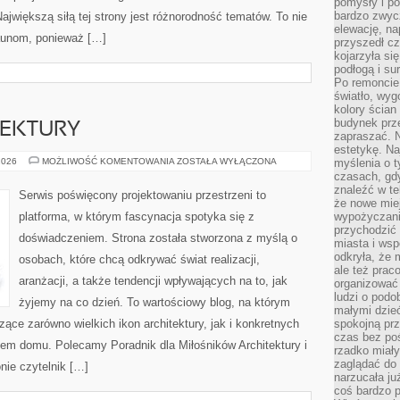
pomysły i po
bardzo zwyc
ajwiększą siłą tej strony jest różnorodność tematów. To nie
elewację, n
aunom, ponieważ […]
przyszedł cz
kojarzyła si
podłogą i s
Po remoncie 
światło, wyg
kolory ścian 
budynek prz
TEKTURY
zapraszać. N
estetykę. Na
HISTORIA
2026
MOŻLIWOŚĆ KOMENTOWANIA
ZOSTAŁA WYŁĄCZONA
myślenia o 
ARCHITEKTURY
czasach, gd
znaleźć w te
Serwis poświęcony projektowaniu przestrzeni to
że nowe miej
platforma, w którym fascynacja spotyka się z
wypożyczani
przychodzić 
doświadczeniem. Strona została stworzona z myślą o
miasta i ws
odkryła, że 
osobach, które chcą odkrywać świat realizacji,
ale też prac
aranżacji, a także tendencji wpływających na to, jak
organizować
ludzi o podo
żyjemy na co dzień. To wartościowy blog, na którym
małymi dzieć
ce zarówno wielkich ikon architektury, jak i konkretnych
spokojną prz
czas bez poś
m domu. Polecamy Poradnik dla Miłośników Architektury i
rzadko miały
zaglądać do 
nie czytelnik […]
narzucała ju
coś bardzo p