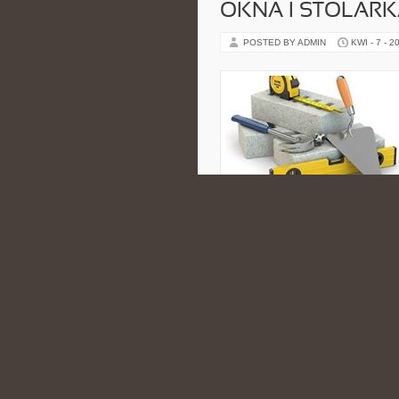
OKNA I STOLAR
POSTED BY ADMIN
KWI - 7 - 2
także z roletami. To źródło inspir
przeczytać: Panele Winylowe i Wo
można znaleźć obszerne opracowa
CATEGORIES:
NIERUCHOMOŚCI
RAJ DLA MIŁOŚ
DESIGNU – STYL
POSTED BY ADMIN
MAJ - 8 - 2