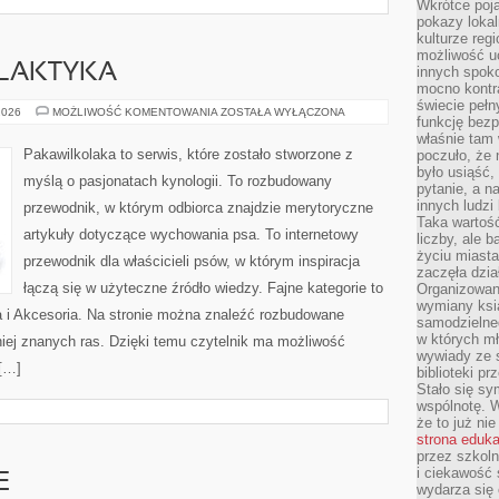
Wkrótce poja
pokazy lokal
kulturze reg
możliwość u
ILAKTYKA
innych spoko
mocno kontr
świecie pełn
ZDROWIE
2026
MOŻLIWOŚĆ KOMENTOWANIA
ZOSTAŁA WYŁĄCZONA
funkcję bezp
I
PROFILAKTYKA
właśnie tam 
Pakawilkolaka to serwis, które zostało stworzone z
poczuło, że 
było usiąść
myślą o pasjonatach kynologii. To rozbudowany
pytanie, a n
innych ludzi
przewodnik, w którym odbiorca znajdzie merytoryczne
Taka wartość
artykuły dotyczące wychowania psa. To internetowy
liczby, ale 
życiu miasta
przewodnik dla właścicieli psów, w którym inspiracja
zaczęła dzia
łączą się w użyteczne źródło wiedzy. Fajne kategorie to
Organizowan
wymiany ksi
a i Akcesoria. Na stronie można znaleźć rozbudowane
samodzielneg
w których m
niej znanych ras. Dzięki temu czytelnik ma możliwość
wywiady ze 
[…]
biblioteki p
Stało się sy
wspólnotę. 
że to już ni
strona eduk
przez szkoln
i ciekawość 
E
wydarza się 