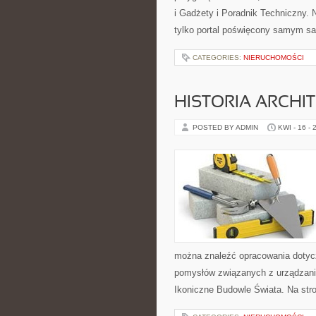
i Gadżety i Poradnik Techniczny. N
tylko portal poświęcony samym s
CATEGORIES:
NIERUCHOMOŚCI
HISTORIA ARCHI
POSTED BY ADMIN
KWI - 16 - 
można znaleźć opracowania dotyczą
pomysłów związanych z urządzanie
Ikoniczne Budowle Świata. Na stro