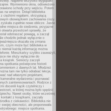
trzeby. Najpierw wszystko wyglądało
zajnie. Wymieniono okna, odświeżono
aprawiono schody przy wejściu. Potem
as na wnętrze. Dotąd biblioteka
ę z ciężkimi regałami, skrzypiącą
urowym obowiązkiem zachowania ciszy.
zyskała zupełnie nowe oblicze. Jasne
odne miejsca do siedzenia, przyjazne
i otwarta przestrzeń sprawiły, że
estał odstraszać powagą, a zaczął
ie chodziło jednak wyłącznie o
jważniejsza okazała się zmiana
tym, czym może być biblioteka w
y niemal każdą informację można
lefonie. Mieszkańcy szybko zauważyli,
sce nie służy wyłącznie do
a książek. Seniorzy zaczęli
na spotkania poświęcone historii
pomnieniom z dawnych lat. Młodzież
można tam nie tylko odrabiać lekcje,
ować nad własnymi projektami,
 kameralne wydarzenia i poznawać
bnych zainteresowaniach. Rodzice z
mi docenili kącik czytelniczy i
estrzeń, w której można było spędzić
piechu. Nawet osoby, które wcześniej
 kontakt z książkami, zaczęły
środka z ciekawości. Biblioteka nie
ż swojej obecności, ale proponowała
otrzebnego: miejsce spotkania.