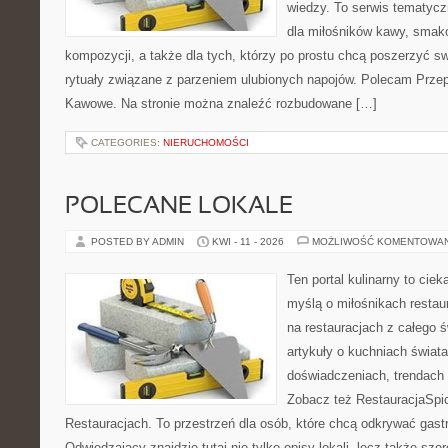
wiedzy. To serwis tematycz
dla miłośników kawy, smak
kompozycji, a także dla tych, którzy po prostu chcą poszerzyć s
rytuały związane z parzeniem ulubionych napojów. Polecam Prze
Kawowe. Na stronie można znaleźć rozbudowane […]
CATEGORIES:
NIERUCHOMOŚCI
POLECANE LOKALE
POSTED BY ADMIN
KWI - 11 - 2026
MOŻLIWOŚĆ KOMENTOWA
Ten portal kulinarny to cie
myślą o miłośnikach restaur
na restauracjach z całego ś
artykuły o kuchniach świata
doświadczeniach, trendach i
Zobacz też RestauracjaSpic
Restauracjach. To przestrzeń dla osób, które chcą odkrywać gas
Odwiedzający znajdzie tutaj nie tylko opisy lokali, lecz także szer