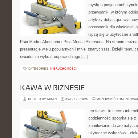
myślą o pasjonatach kynolo
przewodnik, w którym odbio
artykuły dotyczące wychowa
przewodnik dla właścicieli 
łączą się w użyteczne źródł
Psia Moda i Akcesoria i Psia Moda i Akcesoria. Na stronie możn
prezentacje wielu popularnych i mniej znanych ras. Dzięki temu 
świadomie wybrać odpowiedniego […]
CATEGORIES:
NIERUCHOMOŚCI
KAWA W BIZNESIE
POSTED BY ADMIN
KWI - 12 - 2026
MOŻLIWOŚĆ KOMENTOWA
ten serwis to serwis intern
codzienność spotyka się z 
zamiłowanie do aromatyczn
użyteczne wskazówki, ciek