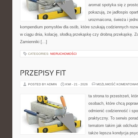
aromat spotyka się z prosto
pokazują, że jadłospis opar
urozmaicona, świeża i jedn
kompendium pomysłów dla osób, które szukają codziennych rozwi
w ciągu dnia, kolację, słodką przekąskę czy drobną przekąskę. Z
Zamienniki […]
CATEGORIES:
NIERUCHOMOŚCI
PRZEPISY FIT
POSTED BY ADMIN
KWI - 21 - 2026
MOŻLIWOŚĆ KOMENTOWA
ta strona to przestrzeń, kt
osobach, które chcą popra
odmienić codzienność i spo
praktyczny. To serwis por
tematom takim jak odchudza
także lepsza kondycja psyc