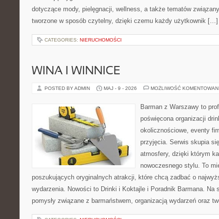
dotyczące mody, pielęgnacji, wellness, a także tematów związan
tworzone w sposób czytelny, dzięki czemu każdy użytkownik […]
CATEGORIES:
NIERUCHOMOŚCI
WINA I WINNICE
POSTED BY ADMIN
MAJ - 9 - 2026
MOŻLIWOŚĆ KOMENTOWAN
Barman z Warszawy to profe
poświęcona organizacji dri
okolicznościowe, eventy fi
przyjęcia. Serwis skupia si
atmosfery, dzięki którym k
nowoczesnego stylu. To mi
poszukujących oryginalnych atrakcji, które chcą zadbać o najw
wydarzenia. Nowości to Drinki i Koktajle i Poradnik Barmana. Na
pomysły związane z barmaństwem, organizacją wydarzeń oraz t