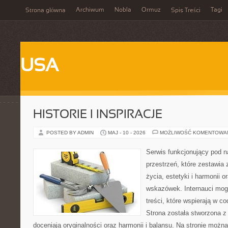
Archiwum
Nobla
Ormuz
Tagi
Strona główna
Spis Treści
USA
HISTORIE I INSPIRACJE
POSTED BY ADMIN
MAJ - 10 - 2026
MOŻLIWOŚĆ KOMENTOWA
Serwis funkcjonujący pod 
przestrzeń, które zestawia 
życia, estetyki i harmonii 
wskazówek. Internauci mogą
treści, które wspierają w 
Strona została stworzona z
doceniają oryginalności oraz harmonii i balansu. Na stronie można