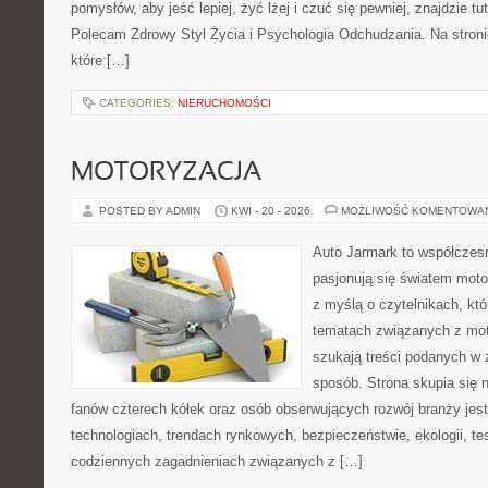
pomysłów, aby jeść lepiej, żyć lżej i czuć się pewniej, znajdzie tu
Polecam Zdrowy Styl Życia i Psychologia Odchudzania. Na stroni
które […]
CATEGORIES:
NIERUCHOMOŚCI
MOTORYZACJA
POSTED BY ADMIN
KWI - 20 - 2026
MOŻLIWOŚĆ KOMENTOWA
Auto Jarmark to współczesn
pasjonują się światem moto
z myślą o czytelnikach, kt
tematach związanych z mot
szukają treści podanych w 
sposób. Strona skupia się 
fanów czterech kółek oraz osób obserwujących rozwój branży je
technologiach, trendach rynkowych, bezpieczeństwie, ekologii, t
codziennych zagadnieniach związanych z […]