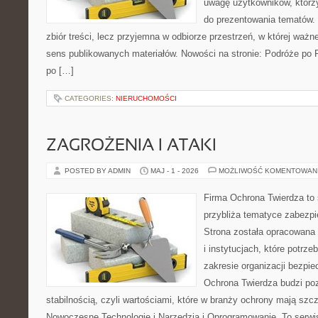
uwagę użytkowników, którzy
do prezentowania tematów. 
zbiór treści, lecz przyjemna w odbiorze przestrzeń, w której ważn
sens publikowanych materiałów. Nowości na stronie: Podróże po 
po […]
CATEGORIES:
NIERUCHOMOŚCI
ZAGROŻENIA I ATAKI
POSTED BY ADMIN
MAJ - 1 - 2026
MOŻLIWOŚĆ KOMENTOWAN
Firma Ochrona Twierdza to s
przybliża tematyce zabezp
Strona została opracowana 
i instytucjach, które potrz
zakresie organizacji bezp
Ochrona Twierdza budzi po
stabilnością, czyli wartościami, które w branży ochrony mają sz
Nowoczesne Technologie i Narzędzia i Oprogramowanie. To serwi