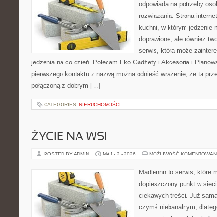
odpowiada na potrzeby os
rozwiązania. Strona interne
kuchni, w którym jedzenie m
doprawione, ale również tw
serwis, która może zainter
jedzenia na co dzień. Polecam Eko Gadżety i Akcesoria i Planow
pierwszego kontaktu z nazwą można odnieść wrażenie, że ta prze
połączoną z dobrym […]
CATEGORIES:
NIERUCHOMOŚCI
ŻYCIE NA WSI
POSTED BY ADMIN
MAJ - 2 - 2026
MOŻLIWOŚĆ KOMENTOWAN
Madlennn to serwis, które 
dopieszczony punkt w sieci
ciekawych treści. Już sama
czymś niebanalnym, dlateg