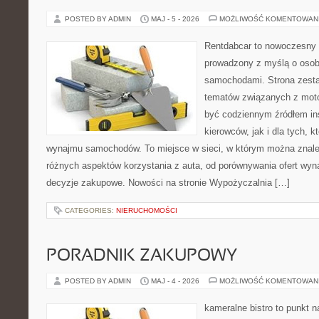
POSTED BY ADMIN
MAJ - 5 - 2026
MOŻLIWOŚĆ KOMENTOWAN
Rentdabcar to nowoczesny 
prowadzony z myślą o osoba
samochodami. Strona zesta
tematów związanych z moto
być codziennym źródłem ins
kierowców, jak i dla tych, k
wynajmu samochodów. To miejsce w sieci, w którym można znal
różnych aspektów korzystania z auta, od porównywania ofert wyn
decyzje zakupowe. Nowości na stronie Wypożyczalnia […]
CATEGORIES:
NIERUCHOMOŚCI
PORADNIK ZAKUPOWY
POSTED BY ADMIN
MAJ - 4 - 2026
MOŻLIWOŚĆ KOMENTOWAN
kameralne bistro to punkt n