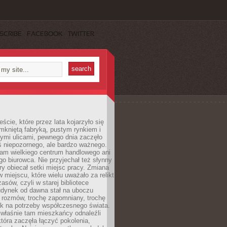
SCRIBE
FACEBOOK
TWITTER
cie, które przez lata kojarzyło się
mkniętą fabryką, pustym rynkiem i
ymi ulicami, pewnego dnia zaczęło
ś niepozornego, ale bardzo ważnego.
tam wielkiego centrum handlowego ani
 biurowca. Nie przyjechał też słynny
óry obiecał setki miejsc pracy. Zmiana
w miejscu, które wielu uważało za relikt
asów, czyli w starej bibliotece
udynek od dawna stał na uboczu
 rozmów, trochę zapomniany, trochę
ak na potrzeby współczesnego świata.
łaśnie tam mieszkańcy odnaleźli
która zaczęła łączyć pokolenia,