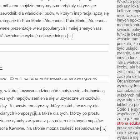
Wkrótce poja
pokazy lokal
kulturze reg
możliwość u
ILAKTYKA
innych spoko
mocno kontr
świecie pełn
ZDROWIE
2026
MOŻLIWOŚĆ KOMENTOWANIA
ZOSTAŁA WYŁĄCZONA
funkcję bezp
I
PROFILAKTYKA
właśnie tam 
Pakawilkolaka to serwis, które zostało stworzone z
poczuło, że 
było usiąść
myślą o pasjonatach kynologii. To rozbudowany
pytanie, a n
innych ludzi
przewodnik, w którym odbiorca znajdzie merytoryczne
Taka wartość
artykuły dotyczące wychowania psa. To internetowy
liczby, ale 
życiu miasta
przewodnik dla właścicieli psów, w którym inspiracja
zaczęła dzia
łączą się w użyteczne źródło wiedzy. Fajne kategorie to
Organizowan
wymiany ksi
a i Akcesoria. Na stronie można znaleźć rozbudowane
samodzielneg
w których m
niej znanych ras. Dzięki temu czytelnik ma możliwość
wywiady ze 
[…]
biblioteki p
Stało się sy
wspólnotę. 
że to już ni
strona eduk
przez szkoln
i ciekawość 
E
wydarza się 