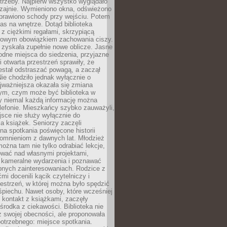
trzeby. Najpierw wszystko wyglądało
zajnie. Wymieniono okna, odświeżono
aprawiono schody przy wejściu. Potem
as na wnętrze. Dotąd biblioteka
ę z ciężkimi regałami, skrzypiącą
urowym obowiązkiem zachowania ciszy.
zyskała zupełnie nowe oblicze. Jasne
odne miejsca do siedzenia, przyjazne
i otwarta przestrzeń sprawiły, że
estał odstraszać powagą, a zaczął
ie chodziło jednak wyłącznie o
jważniejsza okazała się zmiana
tym, czym może być biblioteka w
y niemal każdą informację można
lefonie. Mieszkańcy szybko zauważyli,
sce nie służy wyłącznie do
a książek. Seniorzy zaczęli
na spotkania poświęcone historii
pomnieniom z dawnych lat. Młodzież
można tam nie tylko odrabiać lekcje,
ować nad własnymi projektami,
 kameralne wydarzenia i poznawać
bnych zainteresowaniach. Rodzice z
mi docenili kącik czytelniczy i
estrzeń, w której można było spędzić
piechu. Nawet osoby, które wcześniej
 kontakt z książkami, zaczęły
środka z ciekawości. Biblioteka nie
ż swojej obecności, ale proponowała
otrzebnego: miejsce spotkania.