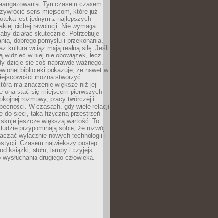
zaangażowania. Tymczasem czasem
zywrócić sens miejscom, które już
lioteka jest jednym z najlepszych
akiej cichej rewolucji. Nie wymaga
 aby działać skutecznie. Potrzebuje
ania, dobrego pomysłu i przekonania,
az kultura wciąż mają realną siłę. Jeśli
ą widzieć w niej nie obowiązek, lecz
dy dzieje się coś naprawdę ważnego.
owionej biblioteki pokazuje, że nawet w
miejscowości można stworzyć
która ma znaczenie większe niż jej
e ona stać się miejscem pierwszych
spokojnej rozmowy, pracy twórczej i
becności. W czasach, gdy wiele relacji
ię do sieci, taka fizyczna przestrzeń
yskuje jeszcze większą wartość. To
j ludzie przypominają sobie, że rozwój
aczać wyłącznie nowych technologii i
estycji. Czasem największy postęp
od książki, stołu, lampy i czyjejś
 wysłuchania drugiego człowieka.