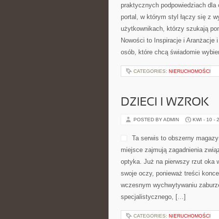
Restauracjach. To przestrzeń dla 
Odwiedzający znajdzie tutaj nie tyl
jedzenia, restauracyjne zwyczaje i
CATEGORIES:
NIERUCHOMOŚCI
ERGONOMIA I K
POSTED BY ADMIN
KWI - 10 - 