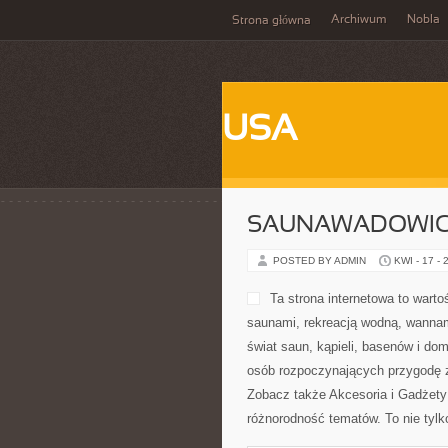
Archiwum
Nobla
Strona główna
USA
SAUNAWADOWI
POSTED BY ADMIN
KWI - 17 - 
przygodę z wellness, ale również