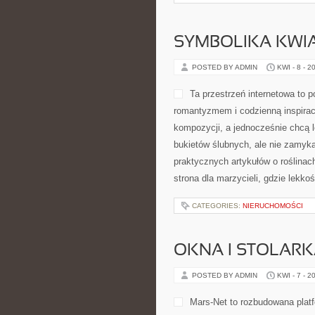
foteli i szeroko rozumianego wygod
Meblarstwie. Strona została przyg
wnętrzarskie […]
CATEGORIES:
NIERUCHOMOŚCI
DZIECI I WZROK
POSTED BY ADMIN
KWI - 10 - 
zarówno na jakości widzenia na c
łączy w sobie charakter bazy wied