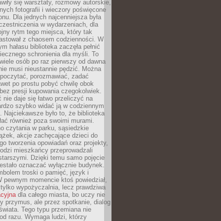
wiły się warsztaty, rozmowy autorskie,
nych fotografii i wieczory poświęcone
ionu. Dla jednych najcenniejsza była
czestniczenia w wydarzeniach, dla
jny rytm tego miejsca, który tak
astował z chaosem codzienności. W
ym hałasu biblioteka zaczęła pełnić
iecznego schronienia dla myśli. To
wiele osób po raz pierwszy od dawna
nie musi nieustannie pędzić. Można
, poczytać, porozmawiać, zadać
awet po prostu pobyć chwilę obok
 bez presji kupowania czegokolwiek.
 nie daje się łatwo przeliczyć na
bardzo szybko widać ją w codziennym
. Najciekawsze było to, że biblioteka
łać również poza swoimi murami.
o czytania w parku, sąsiedzkie
ążek, akcje zachęcające dzieci do
o tworzenia opowiadań oraz projekty,
łodzi mieszkańcy przeprowadzali
starszymi. Dzięki temu samo pojęcie
rzestało oznaczać wyłącznie budynek.
mbolem troski o pamięć, język i
W pewnym momencie ktoś powiedział,
e tylko wypożyczalnia, lecz prawdziwa
acyjna
dla całego miasta, bo uczy nie
y przymus, ale przez spotkanie, dialog
świata. Tego typu przemiana nie
od razu. Wymaga ludzi, którzy