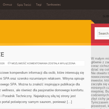
Ormuz
Tagi
Tankowiec
Spis Treści
SUB
CE
W małym mieś
głównie z za
SAUNAWADOWICE
2026
MOŻLIWOŚĆ KOMENTOWANIA
ZOSTAŁA WYŁĄCZONA
coraz cichsz
dziać się co
Ta strona internetowa to wartościowe kompendium
Nie otwarto 
nowoczesnego
informacji dla osób, które interesują się saunami,
inwestor, kt
zaczęła się 
rekreacją wodną, wannami SPA oraz szeroko
minionych cz
rozumianym relaksem. Witryna opisuje świat saun,
miejskiej. B
codziennych
kąpieli, basenów i domowego SPA. Można tu znaleźć
zbyt cichy j
inspirujące publikacje dla osób rozpoczynających
Tymczasem w
przestrzeń, 
 dla pasjonatów domowego komfortu. Zobacz także Akcesoria