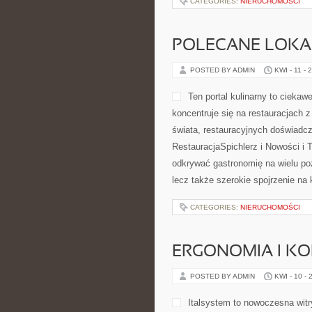
POSTED BY ADMIN
KWI - 12 - 
kompozycji, a także dla tych, któ
rytuały związane z parzeniem ulu
Kawowe. Na stronie można znale
CATEGORIES:
NIERUCHOMOŚCI
POLECANE LOKA
POSTED BY ADMIN
KWI - 11 - 