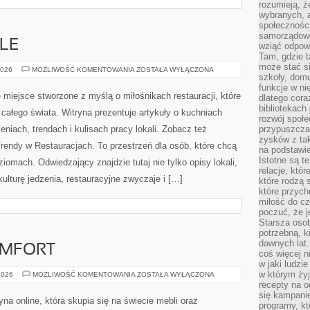
rozumieją, ż
KAWA
wybranych, 
2026
MOŻLIWOŚĆ KOMENTOWANIA
ZOSTAŁA WYŁĄCZONA
W
społeczności
BIZNESIE
samorządowc
ten serwis to serwis internetowy, w której kawowa
wziąć odpowi
Tam, gdzie t
codzienność spotyka się z herbacianą tradycją, a
może stać si
zamiłowanie do aromatycznych napojów zamienia się w
szkoły, domu
funkcje w ni
użyteczne wskazówki, ciekawostki i codzienną dawkę
dlatego cor
wiedzy. To serwis tematyczny, który został stworzony
bibliotekach
rozwój społe
dla miłośników kawy, smakoszy herbacianych
przypuszczać
zysków z tak
rzy po prostu chcą poszerzyć swoją wiedzę codzienne
na podstawi
bionych napojów. Polecam Przepisy Kawowe i Akcesoria
Istotne są t
relacje, któ
źć rozbudowane […]
które rodzą 
które przyc
miłość do cz
poczuć, że j
Starsza oso
potrzebną, k
LE
dawnych lat
coś więcej n
w jaki ludzi
POLECANE
2026
MOŻLIWOŚĆ KOMENTOWANIA
ZOSTAŁA WYŁĄCZONA
w którym żyj
LOKALE
recepty na 
Ten portal kulinarny to ciekawe miejsce stworzone z
się kampanie
programy, k