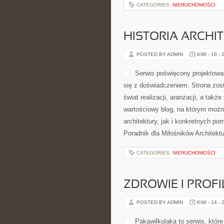
i Gadżety i Poradnik Techniczny. N
tylko portal poświęcony samym s
CATEGORIES:
NIERUCHOMOŚCI
HISTORIA ARCHI
POSTED BY ADMIN
KWI - 16 - 
można znaleźć opracowania dotyczą
pomysłów związanych z urządzanie
Ikoniczne Budowle Świata. Na stro