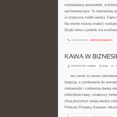
CATEGORIES:
NIERUCHOMOŚCI
ZDROWIE I PROF
POSTED BY ADMIN
KWI - 14 - 
Psia Moda i Akcesoria i Psia Mod
prezentacje wielu popularnych i m
świadomie wybrać odpowiedniego 
CATEGORIES:
NIERUCHOMOŚCI
KAWA W BIZNESI