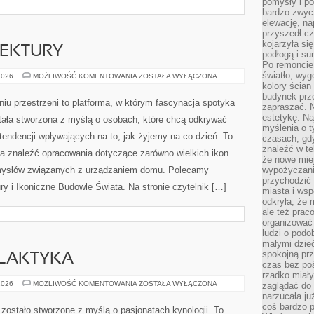
pomysły i po
bardzo zwyc
ajwiększą siłą tej strony jest różnorodność tematów. To nie
elewację, n
aunom, ponieważ […]
przyszedł cz
kojarzyła si
podłogą i s
Po remoncie 
światło, wyg
kolory ścian 
budynek prz
TEKTURY
zapraszać. N
estetykę. Na
HISTORIA
2026
MOŻLIWOŚĆ KOMENTOWANIA
ZOSTAŁA WYŁĄCZONA
myślenia o 
ARCHITEKTURY
czasach, gd
znaleźć w te
Serwis poświęcony projektowaniu przestrzeni to
że nowe miej
platforma, w którym fascynacja spotyka się z
wypożyczani
przychodzić 
doświadczeniem. Strona została stworzona z myślą o
miasta i ws
odkryła, że 
osobach, które chcą odkrywać świat realizacji,
ale też prac
aranżacji, a także tendencji wpływających na to, jak
organizować
ludzi o podo
żyjemy na co dzień. To wartościowy blog, na którym
małymi dzieć
ce zarówno wielkich ikon architektury, jak i konkretnych
spokojną prz
czas bez poś
m domu. Polecamy Poradnik dla Miłośników Architektury i
rzadko miały
zaglądać do 
nie czytelnik […]
narzucała ju
coś bardzo p