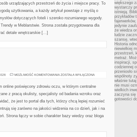
myślą o miłośnikach restauracji, które koncentruje się
większego 
wystarczy pr
na restauracjach z całego świata. Witryna prezentuje
istnieją. Bib
artykuły o kuchniach świata, restauracyjnych
przykładów t
fajerwerków,
doświadczeniach, trendach i kulisach pracy lokali.
jedynie zauf
Zobacz też RestauracjaSpichlerz i Nowości i Trendy w
że wiedza or
ludzie zaczn
osób, które chcą odkrywać gastronomię na wielu poziomach.
szansę, wte
Historia odn
ko opisy lokali, lecz także szerokie spojrzenie na kulturę
niewielkiej 
 […]
przestrzeń, 
metraż. Moż
inspiracji, 
codziennej o
przeniosło s
wspólnoty z
właśnie tuta
OMFORT
nie musi ozn
wielkich inw
zaczyna się 
ERGONOMIA
2026
MOŻLIWOŚĆ KOMENTOWANIA
ZOSTAŁA WYŁĄCZONA
I
gotowości do
KOMFORT
Italsystem to nowoczesna witryna online, która skupia
się na świecie mebli oraz praktycznych podpowiedziach
dla osób urządzających przestrzeń do życia i miejsce
pracy. To portal, w którym styl łączy się z wygodą
użytkowania, a każdy artykuł powstaje z myślą o