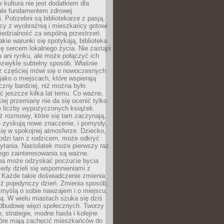
e kultura nie jest dodatkiem dla
ale fundamentem zdrowej
. Potrzebni są bibliotekarze z pasją,
y z wyobraźnią i mieszkańcy gotowi
edzialność za wspólną przestrzeń.
akie warunki się spotykają, biblioteka
ę sercem lokalnego życia. Nie zastąpi
 ani rynku, ale może połączyć ich
ezwykle subtelny sposób. Właśnie
az częściej mówi się o nowoczesnych
 jako o miejscach, które wspierają
czny bardziej, niż można było
 jeszcze kilka lat temu. Co ważne,
iej przemiany nie da się ocenić tylko
e liczby wypożyczonych książek.
eż rozmowy, które się tam zaczynają,
re zyskują nowe znaczenie, i pomysły,
się w spokojnej atmosferze. Dziecko,
hodzi tam z rodzicem, może odkryć
ytania. Nastolatek może pierwszy raz
ego zainteresowania są ważne.
ba może odzyskać poczucie bycia
iedy dzieli się wspomnieniami z
. Każde takie doświadczenie zmienia
iż pojedynczy dzień. Zmienia sposób,
e myślą o sobie nawzajem i o miejscu,
ą. W wielu miastach szuka się dziś
odbudowę więzi społecznych. Tworzy
, strategie, modne hasła i kolejne
tóre mają zachęcić mieszkańców do