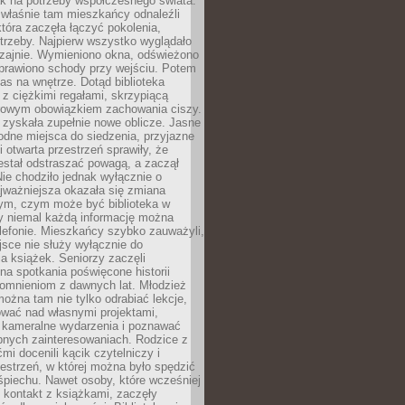
ak na potrzeby współczesnego świata.
łaśnie tam mieszkańcy odnaleźli
która zaczęła łączyć pokolenia,
trzeby. Najpierw wszystko wyglądało
zajnie. Wymieniono okna, odświeżono
aprawiono schody przy wejściu. Potem
as na wnętrze. Dotąd biblioteka
ę z ciężkimi regałami, skrzypiącą
urowym obowiązkiem zachowania ciszy.
zyskała zupełnie nowe oblicze. Jasne
odne miejsca do siedzenia, przyjazne
i otwarta przestrzeń sprawiły, że
estał odstraszać powagą, a zaczął
ie chodziło jednak wyłącznie o
jważniejsza okazała się zmiana
tym, czym może być biblioteka w
y niemal każdą informację można
lefonie. Mieszkańcy szybko zauważyli,
sce nie służy wyłącznie do
a książek. Seniorzy zaczęli
na spotkania poświęcone historii
pomnieniom z dawnych lat. Młodzież
można tam nie tylko odrabiać lekcje,
ować nad własnymi projektami,
 kameralne wydarzenia i poznawać
bnych zainteresowaniach. Rodzice z
mi docenili kącik czytelniczy i
estrzeń, w której można było spędzić
piechu. Nawet osoby, które wcześniej
 kontakt z książkami, zaczęły