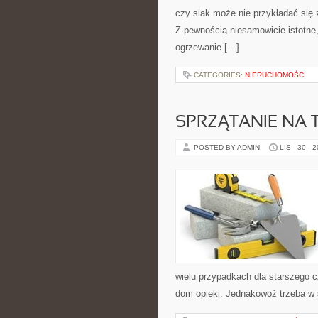
czy siak może nie przykładać się 
Z pewnością niesamowicie istotne,
ogrzewanie […]
CATEGORIES:
NIERUCHOMOŚCI
SPRZĄTANIE NA
POSTED BY ADMIN
LIS - 30 - 
wielu przypadkach dla starszego c
dom opieki. Jednakowoż trzeba w 