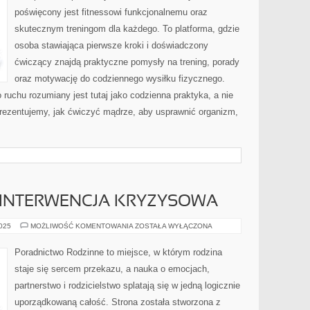
poświęcony jest fitnessowi funkcjonalnemu oraz
skutecznym treningom dla każdego. To platforma, gdzie
osoba stawiająca pierwsze kroki i doświadczony
ćwiczący znajdą praktyczne pomysły na trening, porady
oraz motywację do codziennego wysiłku fizycznego.
 ruchu rozumiany jest tutaj jako codzienna praktyka, a nie
prezentujemy, jak ćwiczyć mądrze, aby usprawnić organizm,
 INTERWENCJA KRYZYSOWA
ASERTYWNOŚĆ
2025
MOŻLIWOŚĆ KOMENTOWANIA
ZOSTAŁA WYŁĄCZONA
I
INTERWENCJA
KRYZYSOWA
Poradnictwo Rodzinne to miejsce, w którym rodzina
staje się sercem przekazu, a nauka o emocjach,
partnerstwo i rodzicielstwo splatają się w jedną logicznie
uporządkowaną całość. Strona została stworzona z