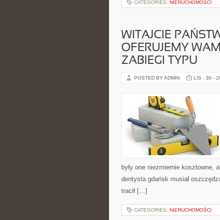
CATEGORIES:
NIERUCHOMOŚCI
WITAJCIE PAŃST
OFERUJEMY WAM
ZABIEGI TYPU
POSTED BY ADMIN
LIS - 30 - 
były one niezmiernie kosztowne, a
dentysta gdańsk musiał oszczędzać
tracił […]
CATEGORIES:
NIERUCHOMOŚCI