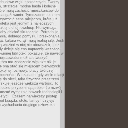
odbudowę więzi społecznych. Tworzy
, strategie, modne hasła i kolejne
tóre mają zachęcić mieszkańców do
zaangażowania. Tymczasem czasem
zywrócić sens miejscom, które już
lioteka jest jednym z najlepszych
akiej cichej rewolucji. Nie wymaga
 aby działać skutecznie. Potrzebuje
ania, dobrego pomysłu i przekonania,
az kultura wciąż mają realną siłę. Jeśli
ą widzieć w niej nie obowiązek, lecz
dy dzieje się coś naprawdę ważnego.
owionej biblioteki pokazuje, że nawet w
miejscowości można stworzyć
która ma znaczenie większe niż jej
e ona stać się miejscem pierwszych
spokojnej rozmowy, pracy twórczej i
becności. W czasach, gdy wiele relacji
ię do sieci, taka fizyczna przestrzeń
yskuje jeszcze większą wartość. To
j ludzie przypominają sobie, że rozwój
aczać wyłącznie nowych technologii i
estycji. Czasem największy postęp
od książki, stołu, lampy i czyjejś
 wysłuchania drugiego człowieka.