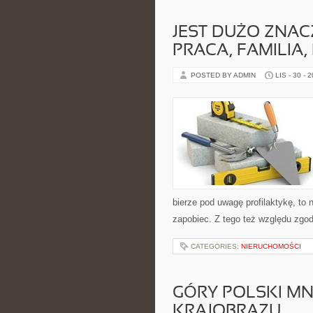
JEST DUŻO ZNAC
PRACA, FAMILIA,
POSTED BY ADMIN
LIS - 30 - 
bierze pod uwagę profilaktykę, to n
zapobiec. Z tego też względu zgod
CATEGORIES:
NIERUCHOMOŚCI
GÓRY POLSKI MN
KRAJOBRAZU