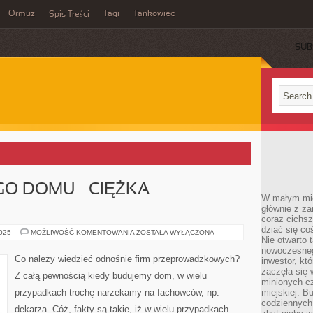
Ormuz
Tagi
Tankowiec
Spis Treści
SUB
O DOMU – CIĘŻKA
W małym mieś
głównie z za
coraz cichsz
dziać się co
BUDOWA
2025
MOŻLIWOŚĆ KOMENTOWANIA
ZOSTAŁA WYŁĄCZONA
Nie otwarto 
SWOJEGO
DOMU
nowoczesnego
–
Co należy wiedzieć odnośnie firm przeprowadzkowych?
inwestor, kt
CIĘŻKA
PRZEPRAWA
zaczęła się 
Z całą pewnością kiedy budujemy dom, w wielu
minionych cz
przypadkach trochę narzekamy na fachowców, np.
miejskiej. B
codziennych
dekarza. Cóż, fakty są takie, iż w wielu przypadkach