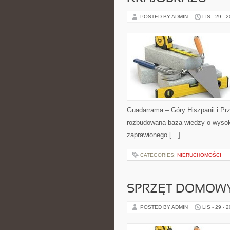
POSTED BY ADMIN
LIS - 29 - 
Guadarrama – Góry Hiszpanii i Prz
rozbudowana baza wiedzy o wysok
zaprawionego […]
CATEGORIES:
NIERUCHOMOŚCI
SPRZĘT DOMOWY I
POSTED BY ADMIN
LIS - 29 - 