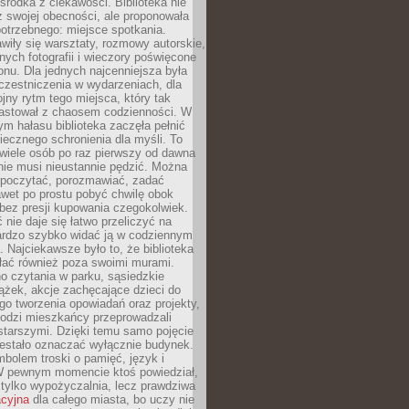
środka z ciekawości. Biblioteka nie
ż swojej obecności, ale proponowała
otrzebnego: miejsce spotkania.
wiły się warsztaty, rozmowy autorskie,
nych fotografii i wieczory poświęcone
ionu. Dla jednych najcenniejsza była
czestniczenia w wydarzeniach, dla
jny rytm tego miejsca, który tak
astował z chaosem codzienności. W
ym hałasu biblioteka zaczęła pełnić
iecznego schronienia dla myśli. To
wiele osób po raz pierwszy od dawna
nie musi nieustannie pędzić. Można
, poczytać, porozmawiać, zadać
awet po prostu pobyć chwilę obok
 bez presji kupowania czegokolwiek.
 nie daje się łatwo przeliczyć na
bardzo szybko widać ją w codziennym
. Najciekawsze było to, że biblioteka
łać również poza swoimi murami.
o czytania w parku, sąsiedzkie
ążek, akcje zachęcające dzieci do
o tworzenia opowiadań oraz projekty,
łodzi mieszkańcy przeprowadzali
starszymi. Dzięki temu samo pojęcie
rzestało oznaczać wyłącznie budynek.
mbolem troski o pamięć, język i
W pewnym momencie ktoś powiedział,
e tylko wypożyczalnia, lecz prawdziwa
acyjna
dla całego miasta, bo uczy nie