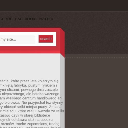
SCRIBE
FACEBOOK
TWITTER
cie, które przez lata kojarzyło się
mkniętą fabryką, pustym rynkiem i
ymi ulicami, pewnego dnia zaczęło
ś niepozornego, ale bardzo ważnego.
tam wielkiego centrum handlowego ani
 biurowca. Nie przyjechał też słynny
óry obiecał setki miejsc pracy. Zmiana
w miejscu, które wielu uważało za relikt
asów, czyli w starej bibliotece
udynek od dawna stał na uboczu
 rozmów, trochę zapomniany, trochę