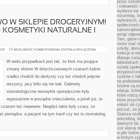
przez szkoln
i ciekawość 
wydarza się 
rozumieją, ż
wybranych, 
WO W SKLEPIE DROGERYJNYM!
społeczności
 KOSMETYKI NATURALNE I
samorządowc
wziąć odpowi
Tam, gdzie t
może stać si
szkoły, domu
WITAJCIE
2025
MOŻLIWOŚĆ KOMENTOWANIA
ZOSTAŁA WYŁĄCZONA
funkcje w ni
PAŃSTWO
W
dlatego cor
SKLEPIE
W wielu przypadkach jest tak, że ktoś ma psujące
bibliotekach
DROGERYJNYM!
OFERUJEMY
rozwój społe
zmiany skórne W dotychczasowych czasach ludzie
WAM
przypuszczać
KOSMETYKI
rzadko chodzili do dentysty czy też chodzili jedynie
zysków z tak
NATURALNE
I
na podstawi
wszyscy, jacy bólu się nie bali. Gabinety
ZABIEGI
Istotne są t
TYPU
relacje, któ
stomatologiczne niezwykle sporadycznie były
które rodzą 
wyposażone w porządne znieczulenia, a jeżeli już, to
które przyc
miłość do cz
 czasem też niepewne. Niegdyś takie były czasy, że
poczuć, że j
 pieniądze, a pacjent na tym tracił czy też to stomatolog
Starsza oso
potrzebną, k
dawnych lat
coś więcej n
w jaki ludzi
w którym żyj