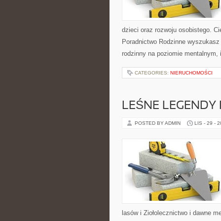
dzieci oraz rozwoju osobistego. Ci
Poradnictwo Rodzinne wyszukasz r
rodzinny na poziomie mentalnym, 
CATEGORIES:
NIERUCHOMOŚCI
LEŚNE LEGENDY I
POSTED BY ADMIN
LIS - 29 - 
lasów i Ziołolecznictwo i dawne m