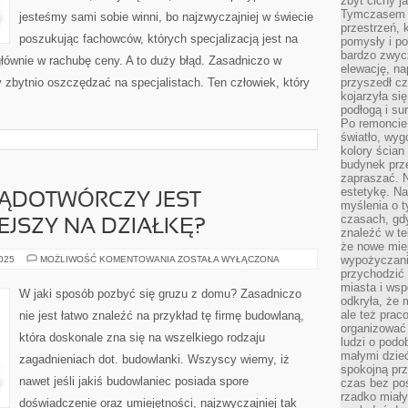
zbyt cichy j
Tymczasem w
jesteśmy sami sobie winni, bo najzwyczajniej w świecie
przestrzeń, 
poszukując fachowców, których specjalizacją jest na
pomysły i po
bardzo zwyc
głównie w rachubę ceny. A to duży błąd. Zasadniczo w
elewację, n
zbytnio oszczędzać na specjalistach. Ten człowiek, który
przyszedł cz
kojarzyła si
podłogą i s
Po remoncie 
światło, wyg
kolory ścian 
budynek prz
zapraszać. N
estetykę. Na
RĄDOTWÓRCZY JEST
myślenia o 
czasach, gd
JSZY NA DZIAŁKĘ?
znaleźć w te
że nowe miej
JAKI
wypożyczani
2025
MOŻLIWOŚĆ KOMENTOWANIA
ZOSTAŁA WYŁĄCZONA
AGREGAT
przychodzić 
PRĄDOTWÓRCZY
miasta i ws
JEST
W jaki sposób pozbyć się gruzu z domu? Zasadniczo
NAJODPOWIEDNIEJSZY
odkryła, że 
NA
ale też prac
nie jest łatwo znaleźć na przykład tę firmę budowlaną,
DZIAŁKĘ?
organizować
która doskonale zna się na wszelkiego rodzaju
ludzi o podo
małymi dzieć
zagadnieniach dot. budowlanki. Wszyscy wiemy, iż
spokojną prz
nawet jeśli jakiś budowlaniec posiada spore
czas bez poś
rzadko miały
doświadczenie oraz umiejętności, najzwyczajniej tak