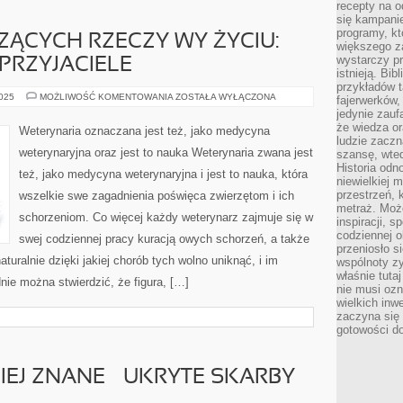
recepty na 
się kampanie
programy, k
ZĄCYCH RZECZY WY ŻYCIU:
większego 
wystarczy pr
 PRZYJACIELE
istnieją. Bib
przykładów t
JEST
2025
MOŻLIWOŚĆ KOMENTOWANIA
ZOSTAŁA WYŁĄCZONA
fajerwerków,
DUŻO
jedynie zauf
ZNACZĄCYCH
RZECZY
że wiedza or
Weterynaria oznaczana jest też, jako medycyna
WY
ludzie zaczn
ŻYCIU:
weterynaryjna oraz jest to nauka Weterynaria zwana jest
szansę, wte
PRACA,
FAMILIA,
Historia odn
też, jako medycyna weterynaryjna i jest to nauka, która
PRZYJACIELE
niewielkiej 
przestrzeń, 
wszelkie swe zagadnienia poświęca zwierzętom i ich
metraż. Moż
schorzeniom. Co więcej każdy weterynarz zajmuje się w
inspiracji, 
codziennej o
swej codziennej pracy kuracją owych schorzeń, a także
przeniosło s
aturalnie dzięki jakiej chorób tych wolno uniknąć, i im
wspólnoty z
właśnie tuta
nie można stwierdzić, że figura, […]
nie musi ozn
wielkich inw
zaczyna się 
gotowości do
IEJ ZNANE – UKRYTE SKARBY