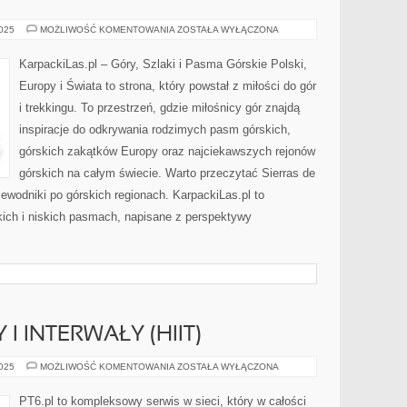
GÓRY
2025
MOŻLIWOŚĆ KOMENTOWANIA
ZOSTAŁA WYŁĄCZONA
POLSKI
MNIEJ
ZNANE
KarpackiLas.pl – Góry, Szlaki i Pasma Górskie Polski,
–
UKRYTE
Europy i Świata to strona, który powstał z miłości do gór
SKARBY
KRAJOBRAZU
i trekkingu. To przestrzeń, gdzie miłośnicy gór znajdą
inspiracje do odkrywania rodzimych pasm górskich,
górskich zakątków Europy oraz najciekawszych rejonów
górskich na całym świecie. Warto przeczytać Sierras de
ewodniki po górskich regionach. KarpackiLas.pl to
ich i niskich pasmach, napisane z perspektywy
 INTERWAŁY (HIIT)
SPRZĘT
2025
MOŻLIWOŚĆ KOMENTOWANIA
ZOSTAŁA WYŁĄCZONA
DOMOWY
I
INTERWAŁY
PT6.pl to kompleksowy serwis w sieci, który w całości
(HIIT)