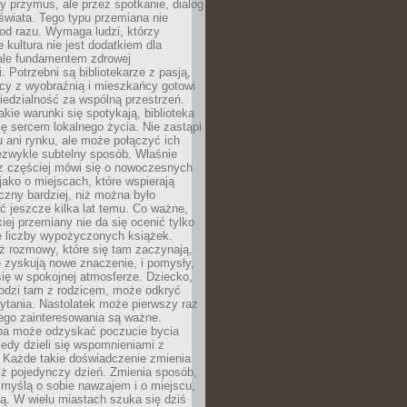
y przymus, ale przez spotkanie, dialog
świata. Tego typu przemiana nie
od razu. Wymaga ludzi, którzy
e kultura nie jest dodatkiem dla
ale fundamentem zdrowej
. Potrzebni są bibliotekarze z pasją,
y z wyobraźnią i mieszkańcy gotowi
edzialność za wspólną przestrzeń.
akie warunki się spotykają, biblioteka
ę sercem lokalnego życia. Nie zastąpi
 ani rynku, ale może połączyć ich
ezwykle subtelny sposób. Właśnie
az częściej mówi się o nowoczesnych
 jako o miejscach, które wspierają
czny bardziej, niż można było
 jeszcze kilka lat temu. Co ważne,
iej przemiany nie da się ocenić tylko
e liczby wypożyczonych książek.
eż rozmowy, które się tam zaczynają,
re zyskują nowe znaczenie, i pomysły,
się w spokojnej atmosferze. Dziecko,
hodzi tam z rodzicem, może odkryć
ytania. Nastolatek może pierwszy raz
ego zainteresowania są ważne.
ba może odzyskać poczucie bycia
iedy dzieli się wspomnieniami z
. Każde takie doświadczenie zmienia
iż pojedynczy dzień. Zmienia sposób,
e myślą o sobie nawzajem i o miejscu,
ą. W wielu miastach szuka się dziś