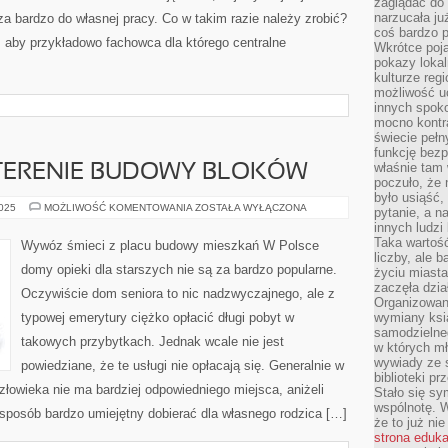
zaglądać do 
narzucała ju
za bardzo do własnej pracy. Co w takim razie należy zrobić?
coś bardzo p
 aby przykładowo fachowca dla którego centralne
Wkrótce poja
pokazy lokal
kulturze reg
możliwość u
innych spoko
mocno kontr
świecie pełn
funkcję bezp
właśnie tam 
 TERENIE BUDOWY BLOKÓW
poczuło, że 
było usiąść
SPRZĄTANIE
2025
MOŻLIWOŚĆ KOMENTOWANIA
ZOSTAŁA WYŁĄCZONA
pytanie, a n
NA
innych ludzi
TERENIE
BUDOWY
Taka wartość
Wywóz śmieci z placu budowy mieszkań W Polsce
BLOKÓW
liczby, ale 
domy opieki dla starszych nie są za bardzo popularne.
życiu miasta
zaczęła dzia
Oczywiście dom seniora to nic nadzwyczajnego, ale z
Organizowan
typowej emerytury ciężko opłacić długi pobyt w
wymiany ksi
samodzielneg
takowych przybytkach. Jednak wcale nie jest
w których m
wywiady ze 
powiedziane, że te usługi nie opłacają się. Generalnie w
biblioteki p
złowieka nie ma bardziej odpowiedniego miejsca, aniżeli
Stało się sy
wspólnotę. 
sposób bardzo umiejętny dobierać dla własnego rodzica […]
że to już ni
strona eduk