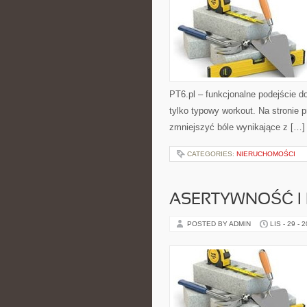
PT6.pl – funkcjonalne podejście do
tylko typowy workout. Na stronie 
zmniejszyć bóle wynikające z […]
CATEGORIES:
NIERUCHOMOŚCI
ASERTYWNOŚĆ I
POSTED BY ADMIN
LIS - 29 - 