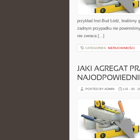
przykład Inst-Bud Łódź, braliśmy 
żadnym przypadku nie powinniśmy 
nie zwraca […]
CATEGORIES:
NIERUCHOMOŚCI
JAKI AGREGAT P
NAJODPOWIEDNIE
POSTED BY ADMIN
LIS - 30 - 