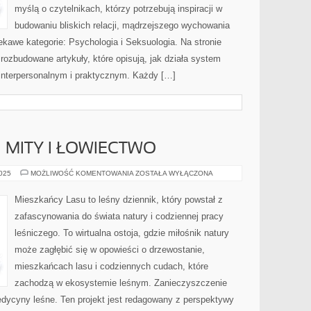
myślą o czytelnikach, którzy potrzebują inspiracji w
budowaniu bliskich relacji, mądrzejszego wychowania
ekawe kategorie: Psychologia i Seksuologia. Na stronie
ozbudowane artykuły, które opisują, jak działa system
interpersonalnym i praktycznym. Każdy […]
 MITY I ŁOWIECTWO
LEŚNE
2025
MOŻLIWOŚĆ KOMENTOWANIA
ZOSTAŁA WYŁĄCZONA
LEGENDY
I
MITY
Mieszkańcy Lasu to leśny dziennik, który powstał z
I
ŁOWIECTWO
zafascynowania do świata natury i codziennej pracy
leśniczego. To wirtualna ostoja, gdzie miłośnik natury
może zagłębić się w opowieści o drzewostanie,
mieszkańcach lasu i codziennych cudach, które
zachodzą w ekosystemie leśnym. Zanieczyszczenie
edycyny leśne. Ten projekt jest redagowany z perspektywy