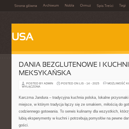
Archiwum
Nobla
Ormuz
Tagi
Strona główna
Spis Treści
USA
DANIA BEZGLUTENOWE I KUCHN
MEKSYKAŃSKA
POSTED BY ADMIN
POSTED ON LIS - 14 - 2025
MOŻLIWOŚĆ 
WYŁĄCZONA
Karczma Jandura – tradycyjna kuchnia polska, lokalne przysmaki
miejsce, w którym tradycja łączy się ze smakiem, miłością do got
codziennego gotowania. To serwis kulinarny dla wszystkich, którzy
lubią eksperymenty w kuchni i potrzebują pomysłów na pewne dani
gości.