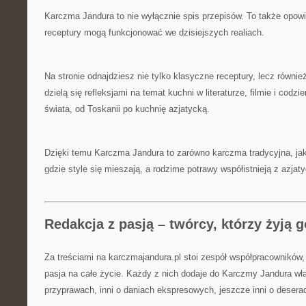
Karczma Jandura to nie wyłącznie spis przepisów. To także opow
receptury mogą funkcjonować we dzisiejszych realiach.
Na stronie odnajdziesz nie tylko klasyczne receptury, lecz również
dzielą się refleksjami na temat kuchni w literaturze, filmie i cod
świata, od Toskanii po kuchnię azjatycką.
Dzięki temu Karczma Jandura to zarówno karczma tradycyjna, jak
gdzie style się mieszają, a rodzime potrawy współistnieją z azjat
Redakcja z pasją – twórcy, którzy żyją
Za treściami na karczmajandura.pl stoi zespół współpracowników, 
pasja na całe życie. Każdy z nich dodaje do Karczmy Jandura wła
przyprawach, inni o daniach ekspresowych, jeszcze inni o deser