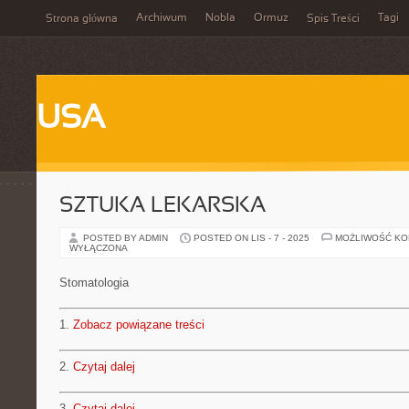
Archiwum
Nobla
Ormuz
Tagi
Strona główna
Spis Treści
USA
SZTUKA LEKARSKA
POSTED BY ADMIN
POSTED ON LIS - 7 - 2025
MOŻLIWOŚĆ K
WYŁĄCZONA
Stomatologia
1.
Zobacz powiązane treści
2.
Czytaj dalej
3.
Czytaj dalej