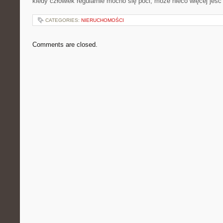
kiedy człowiek regularnie mocno się poci, może nieco więcej jeść 
CATEGORIES:
NIERUCHOMOŚCI
Comments are closed.