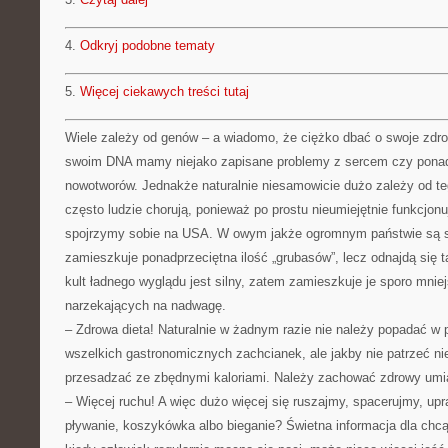
4.
Odkryj podobne tematy
5.
Więcej ciekawych treści tutaj
Wiele zależy od genów – a wiadomo, że ciężko dbać o swoje zdrow
swoim DNA mamy niejako zapisane problemy z sercem czy ponad
nowotworów. Jednakże naturalnie niesamowicie dużo zależy od te
często ludzie chorują, ponieważ po prostu nieumiejętnie funkcjonu
spojrzymy sobie na USA. W owym jakże ogromnym państwie są s
zamieszkuje ponadprzeciętna ilość „grubasów”, lecz odnajdą się t
kult ładnego wyglądu jest silny, zatem zamieszkuje je sporo mnie
narzekających na nadwagę.
– Zdrowa dieta! Naturalnie w żadnym razie nie należy popadać w
wszelkich gastronomicznych zachcianek, ale jakby nie patrzeć n
przesadzać ze zbędnymi kaloriami. Należy zachować zdrowy umia
– Więcej ruchu! A więc dużo więcej się ruszajmy, spacerujmy, upr
pływanie, koszykówka albo bieganie? Świetna informacja dla chc