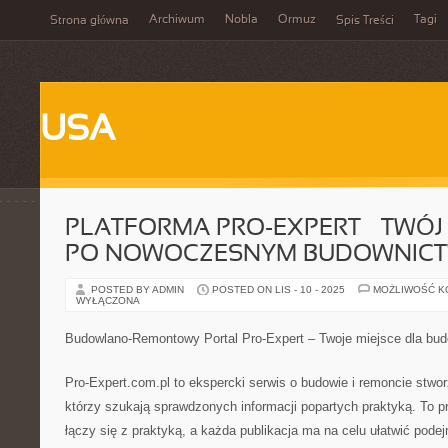
Archiwum
Nobla
Ormuz
Tagi
Strona główna
Spis Treści
USA
PLATFORMA PRO-EXPERT – TWÓ
PO NOWOCZESNYM BUDOWNICT
POSTED BY ADMIN
POSTED ON LIS - 10 - 2025
MOŻLIWOŚĆ 
WYŁĄCZONA
Budowlano-Remontowy Portal Pro-Expert – Twoje miejsce dla bud
Pro-Expert.com.pl to ekspercki serwis o budowie i remoncie stw
którzy szukają sprawdzonych informacji popartych praktyką. To pr
łączy się z praktyką, a każda publikacja ma na celu ułatwić podej