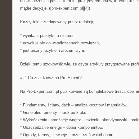
doświadczenie i pasja. To m.in. praktycy remontów, których tre
mądre decyzje. ([pro-expert.com.pl][4])
Każdy tekst zredagowany przez redakcję:
* wynika z praktyki, a nie teorii,
* odwołuje się do współczesnych rozwiązań,
* jest pisany językiem zrozumiałym.
Dzięki temu użytkownik wie, że czyta artykuły przygotowane profe
### Co znajdziesz na Pro-Expert?
Na Pro-Expert.com.pl publikowane są kompleksowe treści, obejmu
* Fundamenty, ściany, dach – analiza kosztów i materiałów.
* Generalne remonty – krok po kroku.
* Wykończenia i aranżacje wnętrz – łazienki, skandynawski i prakt
* Oszczędzanie energii – dobór komponentów.
* Ogrody, tarasy, elewacje – przestrzeń wokół domu.