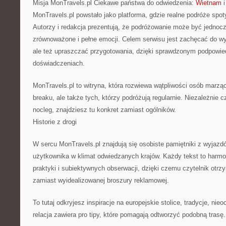
Misja MonTravels.pl Ciekawe państwa do odwiedzenia:
Wietnam
i
MonTravels.pl powstało jako platforma, gdzie realne podróże spot
Autorzy i redakcja prezentują, że podróżowanie może być jednocz
zrównoważone i pełne emocji. Celem serwisu jest zachęcać do wy
ale też upraszczać przygotowania, dzięki sprawdzonym podpowi
doświadczeniach.
MonTravels.pl to witryna, która rozwiewa wątpliwości osób marz
breaku, ale także tych, którzy podróżują regularnie. Niezależnie 
nocleg, znajdziesz tu konkret zamiast ogólników.
Historie z drogi
W sercu MonTravels.pl znajdują się osobiste pamiętniki z wyjazd
użytkownika w klimat odwiedzanych krajów. Każdy tekst to harmon
praktyki i subiektywnych obserwacji, dzięki czemu czytelnik otrz
zamiast wyidealizowanej broszury reklamowej.
To tutaj odkryjesz inspiracje na europejskie stolice, tradycje, ni
relacja zawiera pro tipy, które pomagają odtworzyć podobną trasę