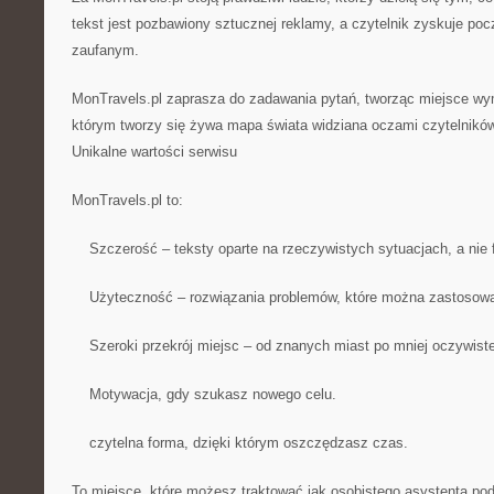
tekst jest pozbawiony sztucznej reklamy, a czytelnik zyskuje po
zaufanym.
MonTravels.pl zaprasza do zadawania pytań, tworząc miejsce w
którym tworzy się żywa mapa świata widziana oczami czytelników
Unikalne wartości serwisu
MonTravels.pl to:
Szczerość – teksty oparte na rzeczywistych sytuacjach, a nie 
Użyteczność – rozwiązania problemów, które można zastosowa
Szeroki przekrój miejsc – od znanych miast po mniej oczywiste
Motywacja, gdy szukasz nowego celu.
czytelna forma, dzięki którym oszczędzasz czas.
To miejsce, które możesz traktować jak osobistego asystenta pod