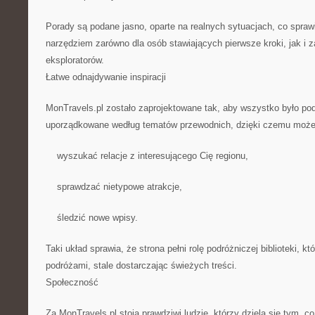
Porady są podane jasno, oparte na realnych sytuacjach, co sprawi
narzędziem zarówno dla osób stawiających pierwsze kroki, jak 
eksploratorów.
Łatwe odnajdywanie inspiracji
MonTravels.pl zostało zaprojektowane tak, aby wszystko było pod
uporządkowane według tematów przewodnich, dzięki czemu może
wyszukać relacje z interesującego Cię regionu,
sprawdzać nietypowe atrakcje,
śledzić nowe wpisy.
Taki układ sprawia, że strona pełni rolę podróżniczej biblioteki, kt
podróżami, stale dostarczając świeżych treści.
Społeczność
Za MonTravels.pl stoją prawdziwi ludzie, którzy dzielą się tym, c