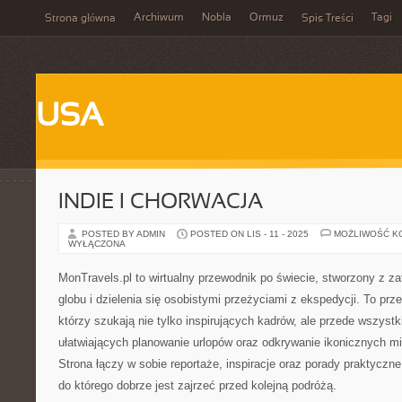
Archiwum
Nobla
Ormuz
Tagi
Strona główna
Spis Treści
USA
INDIE I CHORWACJA
POSTED BY ADMIN
POSTED ON LIS - 11 - 2025
MOŻLIWOŚĆ K
WYŁĄCZONA
MonTravels.pl to wirtualny przewodnik po świecie, stworzony z 
globu i dzielenia się osobistymi przeżyciami z ekspedycji. To prz
którzy szukają nie tylko inspirujących kadrów, ale przede wszyst
ułatwiających planowanie urlopów oraz odkrywanie ikonicznych mie
Strona łączy w sobie reportaże, inspiracje oraz porady praktyczne,
do którego dobrze jest zajrzeć przed kolejną podróżą.