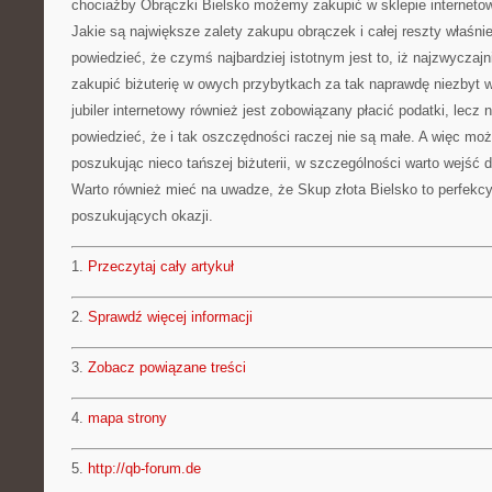
chociażby Obrączki Bielsko możemy zakupić w sklepie interneto
Jakie są największe zalety zakupu obrączek i całej reszty właśni
powiedzieć, że czymś najbardziej istotnym jest to, iż najzwycza
zakupić biżuterię w owych przybytkach za tak naprawdę niezbyt wi
jubiler internetowy również jest zobowiązany płacić podatki, lec
powiedzieć, że i tak oszczędności raczej nie są małe. A więc moż
poszukując nieco tańszej biżuterii, w szczególności warto wejść 
Warto również mieć na uwadze, że Skup złota Bielsko to perfekcy
poszukujących okazji.
1.
Przeczytaj cały artykuł
2.
Sprawdź więcej informacji
3.
Zobacz powiązane treści
4.
mapa strony
5.
http://qb-forum.de