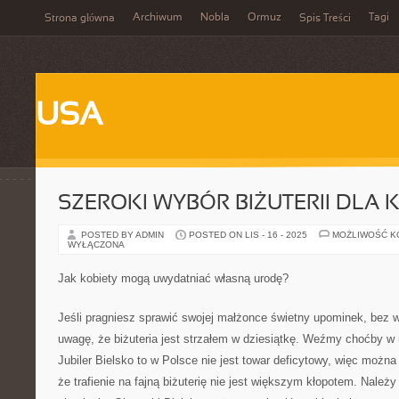
Archiwum
Nobla
Ormuz
Tagi
Strona główna
Spis Treści
USA
SZEROKI WYBÓR BIŻUTERII DLA
POSTED BY ADMIN
POSTED ON LIS - 16 - 2025
MOŻLIWOŚĆ 
WYŁĄCZONA
Jak kobiety mogą uwydatniać własną urodę?
Jeśli pragniesz sprawić swojej małżonce świetny upominek, bez w
uwagę, że biżuteria jest strzałem w dziesiątkę. Weźmy choćby w
Jubiler Bielsko to w Polsce nie jest towar deficytowy, więc możn
że trafienie na fajną biżuterię nie jest większym kłopotem. Należy