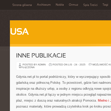
Archiwum
Nobla
Ormuz
Tagi
Strona główna
Spis Treści
USA
INNE PUBLIKACJE
POSTED BY ADMIN
POSTED ON LIS - 24 - 2025
MOŻLIWOŚĆ 
WYŁĄCZONA
Gdynia.net.pl to portal podróżniczy, który w wyczerpujący sposób
gdańską oraz północną Polskę. To przestrzeń, gdzie fani nadmors
inspiracje na dłuższy urlop, a osoby z regionu odkryją nowe spoj
okolice. Gdynia.net.pl łączy w jednym miejscu przegląd najważni
plaż, miejsc z duszą oraz naturalnych atrakcji Pomorza.
Mielno i 
poznasz materiały, które prowadzą czytelnika krok po kroku przez