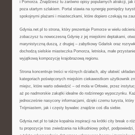
i Pomorza. Znajdziesz tu zarówno opisy popularnych atrakcji, jak i
poza utartym szlakiem. Portal stawia na synergię pomiędzy turys
spokojnymi plażami i miasteczkami, które dopiero czekają na za
Gdynia.net.pl to strona, który prezentuje Pomorze w wielu odcieni
zobaczysz tu nowoczesną Gdynię z jej miejskimi deptakami, otwar
marynistyczną duszą, z drugiej – zabytkowy Gdańsk oraz rozryw
dochodzą sielskie miasteczka Pomorza, letniska, małe przystanie 
wyjątkową kompozycję krajobrazową regionu.
Strona koncentruje treści w różnych działach, aby ułatwić układa
kategoriach poświęconych miejskim ciekawostkom użytkownik zna
miejsc, które warto odwiedzić – od mola w Orłowie, przez instytuc
aż po nadmorskie zakątki idealne do rodzinnego wypoczynku. Każ
jednocześnie nasycony informacjami, dzięki czemu turysta, który
Trójmiastem, jak i częsty bywalec znajdzie coś dla siebie.
Gdynia.net.pl to także kopalnia inspiracji na krótki city break o 
tu propozycje tras zwiedzania na kilkudniowy pobyt, podpowiedzi, 