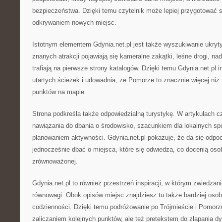
bezpieczeństwa. Dzięki temu czytelnik może lepiej przygotować si
odkrywaniem nowych miejsc.
Istotnym elementem Gdynia.net.pl jest także wyszukiwanie ukryt
znanych atrakcji pojawiają się kameralne zakątki, leśne drogi, nad
trafiają na pierwsze strony katalogów. Dzięki temu Gdynia.net.pl i
utartych ścieżek i udowadnia, że Pomorze to znacznie więcej niż 
punktów na mapie.
Strona podkreśla także odpowiedzialną turystykę. W artykułach cz
nawiązania do dbania o środowisko, szacunkiem dla lokalnych s
planowaniem aktywności. Gdynia.net.pl pokazuje, że da się odpo
jednocześnie dbać o miejsca, które się odwiedza, co docenią oso
zrównoważonej.
Gdynia.net.pl to również przestrzeń inspiracji, w którym zwiedza
równowagi. Obok opisów miejsc znajdziesz tu także bardziej osob
codzienności. Dzięki temu podróżowanie po Trójmieście i Pomorzu 
zaliczaniem kolejnych punktów, ale też pretekstem do złapania d