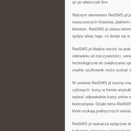
aż po właścicieli firm.
Ważnym elementem RedSMS.pl jest 
nowoczesnych finansów, platform 
klientem. RedSMS.pl zbiera infor
spójny obraz tego, co dzieje się w
RedSMS.pl kładzie nacisk na prak
oderwaniu od rzeczywistości, serwi
technologiczne do zwiększania spr
zwykły użytkownik może zyskać z 
W serwisie RedSMS.pl można znal
cyfrowych. kursy w formie artyku
wybrać odpowiednie kursy online 
bootcampów. Dzięki temu RedSMS.p
które szukają praktycznych wska
RedSMS.pl wykracza wyłącznie do 
kulturowe związane z inwazyjnymi 