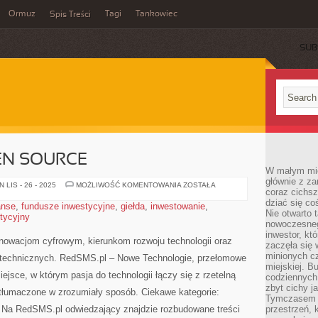
Ormuz
Tagi
Tankowiec
Spis Treści
SUB
EN SOURCE
W małym mieś
głównie z za
MICROSOFT
LIS - 26 - 2025
MOŻLIWOŚĆ KOMENTOWANIA
ZOSTAŁA
coraz cichsz
I
OPEN
dziać się co
anse
,
fundusze inwestycyjne
,
giełda
,
inwestowanie
,
SOURCE
Nie otwarto 
stycyjny
nowoczesnego
inwestor, kt
nowacjom cyfrowym, kierunkom rozwoju technologii oraz
zaczęła się 
minionych cz
 technicznych. RedSMS.pl – Nowe Technologie, przełomowe
miejskiej. B
iejsce, w którym pasja do technologii łączy się z rzetelną
codziennych
zbyt cichy j
 tłumaczone w zrozumiały sposób. Ciekawe kategorie:
Tymczasem w
. Na RedSMS.pl odwiedzający znajdzie rozbudowane treści
przestrzeń, 