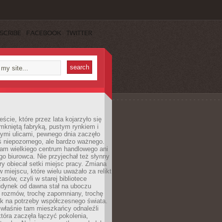
SCRIBE
FACEBOOK
TWITTER
cie, które przez lata kojarzyło się
mkniętą fabryką, pustym rynkiem i
ymi ulicami, pewnego dnia zaczęło
ś niepozornego, ale bardzo ważnego.
tam wielkiego centrum handlowego ani
 biurowca. Nie przyjechał też słynny
óry obiecał setki miejsc pracy. Zmiana
w miejscu, które wielu uważało za relikt
asów, czyli w starej bibliotece
udynek od dawna stał na uboczu
 rozmów, trochę zapomniany, trochę
ak na potrzeby współczesnego świata.
łaśnie tam mieszkańcy odnaleźli
która zaczęła łączyć pokolenia,