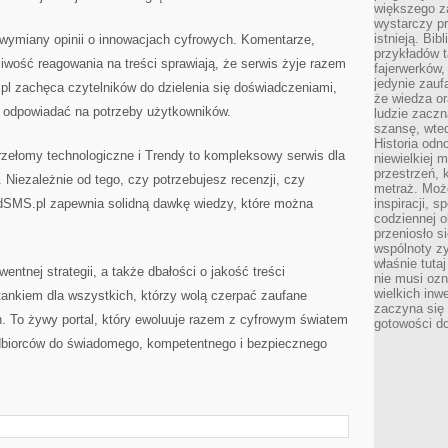
większego 
wystarczy pr
istnieją. Bib
wymiany opinii o innowacjach cyfrowych. Komentarze,
przykładów t
wość reagowania na treści sprawiają, że serwis żyje razem
fajerwerków,
jedynie zauf
l zachęca czytelników do dzielenia się doświadczeniami,
że wiedza or
j odpowiadać na potrzeby użytkowników.
ludzie zaczn
szansę, wte
Historia odn
rzełomy technologiczne i Trendy to kompleksowy serwis dla
niewielkiej 
przestrzeń, 
 Niezależnie od tego, czy potrzebujesz recenzji, czy
metraż. Moż
SMS.pl zapewnia solidną dawkę wiedzy, które można
inspiracji, 
codziennej o
przeniosło s
wspólnoty z
właśnie tuta
entnej strategii, a także dbałości o jakość treści
nie musi ozn
wielkich inw
tankiem dla wszystkich, którzy wolą czerpać zaufane
zaczyna się 
h. To żywy portal, który ewoluuje razem z cyfrowym światem
gotowości do
odbiorców do świadomego, kompetentnego i bezpiecznego