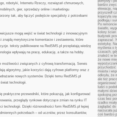
pomysły i po
o, robotyki, Internetu Rzeczy, rozwiązań chmurowych,
bardzo zwyc
elewację, n
mobilnych, gier, sprzedaży online i marketingu
przyszedł cz
orzony tak, aby łączyć podejście specjalisty z potrzebami
kojarzyła si
podłogą i s
Po remoncie 
światło, wyg
kolory ścian 
owicjusze mogą wejść w świat technologii z innowacyjnym
budynek prz
i znajdą merytoryczne komentarze i zestawienia, które
zapraszać. N
estetykę. Na
yzje. teksty publikowane na RedSMS.pl przeplatają wiedzę
myślenia o 
czasach, gd
hnologia wpływają na pracę, edukację, a także na hobby.
znaleźć w te
że nowe miej
wypożyczani
 możliwości związanych z cyfrową transformacją. Serwis
przychodzić 
łają algorytmy, jakie korzyści dają cyfrowe platformy oraz z
miasta i ws
odkryła, że 
 wdrażanie nowych systemów. Dzięki temu RedSMS.pl
ale też prac
świat technologii.
organizować
ludzi o podo
małymi dzieć
 praktyczne przewodniki, które pokazują, jak konfigurować
spokojną prz
czas bez poś
amowania, przeglądy rynkowe dotyczące zmian na rynku IT
rzadko miały
ci technologii. Dzięki różnorodności form RedSMS.pl lepiej
zaglądać do 
narzucała ju
odmiennych potrzebach – od uczniów, przez konsultantów,
coś bardzo p