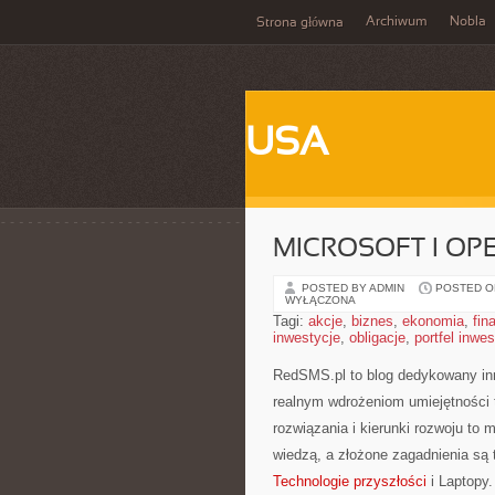
Archiwum
Nobla
Strona główna
USA
MICROSOFT I OP
POSTED BY ADMIN
POSTED ON 
WYŁĄCZONA
Tagi:
akcje
,
biznes
,
ekonomia
,
fin
inwestycje
,
obligacje
,
portfel inwe
RedSMS.pl to blog dedykowany in
realnym wdrożeniom umiejętności
rozwiązania i kierunki rozwoju to m
wiedzą, a złożone zagadnienia są
Technologie przyszłości
i Laptopy