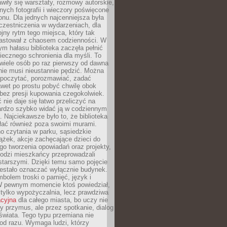
wiły się warsztaty, rozmowy autorskie,
nych fotografii i wieczory poświęcone
ionu. Dla jednych najcenniejsza była
czestniczenia w wydarzeniach, dla
jny rytm tego miejsca, który tak
astował z chaosem codzienności. W
ym hałasu biblioteka zaczęła pełnić
iecznego schronienia dla myśli. To
wiele osób po raz pierwszy od dawna
nie musi nieustannie pędzić. Można
, poczytać, porozmawiać, zadać
awet po prostu pobyć chwilę obok
 bez presji kupowania czegokolwiek.
 nie daje się łatwo przeliczyć na
bardzo szybko widać ją w codziennym
. Najciekawsze było to, że biblioteka
łać również poza swoimi murami.
o czytania w parku, sąsiedzkie
ążek, akcje zachęcające dzieci do
o tworzenia opowiadań oraz projekty,
łodzi mieszkańcy przeprowadzali
starszymi. Dzięki temu samo pojęcie
rzestało oznaczać wyłącznie budynek.
mbolem troski o pamięć, język i
W pewnym momencie ktoś powiedział,
e tylko wypożyczalnia, lecz prawdziwa
acyjna
dla całego miasta, bo uczy nie
y przymus, ale przez spotkanie, dialog
świata. Tego typu przemiana nie
od razu. Wymaga ludzi, którzy