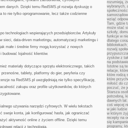
rozumieją, ż
wybranych, 
wem danych. Dzięki temu RedSMS.pl rozwija dyskusję o
społeczności
ia to nie tylko oprogramowanie, lecz także codzienne
samorządowc
wziąć odpowi
Tam, gdzie t
może stać si
szkoły, domu
po technologiach wspierających przedsiębiorców. Artykuły
funkcje w ni
sieci, data-driven marketingu, automatyzacji marketingu i
dlatego cor
bibliotekach
 jak małe i średnie firmy mogą korzystać z nowych
rozwój społe
przypuszczać
 i budować lojalność klientów.
zysków z tak
na podstawi
ież materiały dotyczące sprzętu elektronicznego, takich
Istotne są t
relacje, któ
przenośne, tablety, platformy do gier, peryferia czy
które rodzą 
które przyc
nzje na RedSMS.pl uwzględniają nie tylko specyfikację,
miłość do cz
łacalność zakupu oraz profile użytkowników, do których
poczuć, że j
Starsza oso
przygotowane.
potrzebną, k
dawnych lat
coś więcej n
alnego używania narzędzi cyfrowych. W wielu tekstach
w jaki ludzi
nić swoje konta, jak konfigurować hasła, jak ograniczać
w którym żyj
recepty na 
ażyć aktywność online z życiem offline. Dzięki temu
się kampanie
programy, k
drowej relacji z technologią.