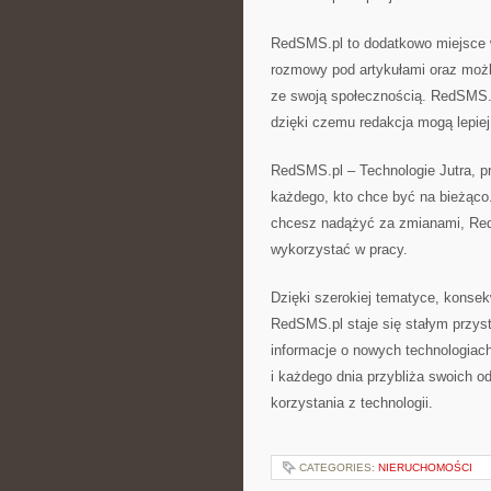
RedSMS.pl to dodatkowo miejsce 
rozmowy pod artykułami oraz możli
ze swoją społecznością. RedSMS.p
dzięki czemu redakcja mogą lepie
RedSMS.pl – Technologie Jutra, p
każdego, kto chce być na bieżąco.
chcesz nadążyć za zmianami, Red
wykorzystać w pracy.
Dzięki szerokiej tematyce, konsekw
RedSMS.pl staje się stałym przys
informacje o nowych technologiac
i każdego dnia przybliża swoich 
korzystania z technologii.
CATEGORIES:
NIERUCHOMOŚCI