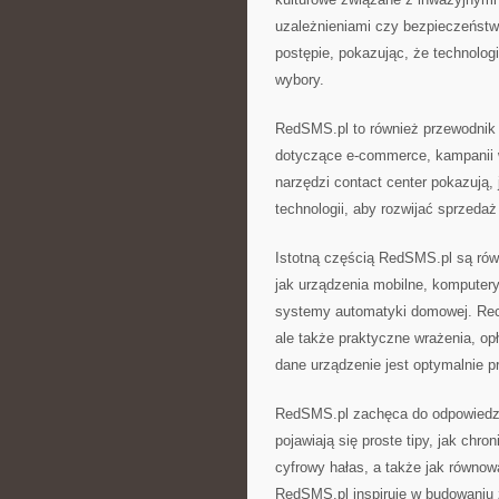
uzależnieniami czy bezpieczeńst
postępie, pokazując, że technolog
wybory.
RedSMS.pl to również przewodnik 
dotyczące e-commerce, kampanii w 
narzędzi contact center pokazują,
technologii, aby rozwijać sprzedaż
Istotną częścią RedSMS.pl są równ
jak urządzenia mobilne, komputery 
systemy automatyki domowej. Rece
ale także praktyczne wrażenia, op
dane urządzenie jest optymalnie 
RedSMS.pl zachęca do odpowiedzi
pojawiają się proste tipy, jak chro
cyfrowy hałas, a także jak równow
RedSMS.pl inspiruje w budowaniu z