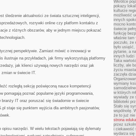
Wkrótce poja
pokazy lokal
kulturze reg
możliwość u
śledzenie aktualności ze świata sztucznej inteligencji,
innych spoko
sprzedażowych, rozrywki online czy platform kontaktu z
mocno kontr
świecie pełn
macje z różnych obszarów, aby w jednym miejscu pokazać
funkcję bezp
 technologiach.
właśnie tam 
poczuło, że 
było usiąść
tycznej perspektywie. Zamiast mówić o innowacji w
pytanie, a n
innych ludzi
s ilustruje na przykładach, jak firmy wykorzystują platformy
Taka wartość
liczby, ale 
zedaży, jak klienci używają nowych narzędzi oraz jak
życiu miasta
zmian w świecie IT.
zaczęła dzia
Organizowan
wymiany ksi
eźć rozległą sekcję poświęconą nauce kompetencji
samodzielneg
w których m
łów pomagają poznać popularne języki programowania,
wywiady ze 
w branży IT oraz poruszać się świadomie w świecie
biblioteki p
Stało się sy
l staje się punktem wyjścia dla ambitnych pasjonatów,
wspólnotę. 
zówek.
że to już ni
strona eduk
przez szkoln
opisu narzędzi. W wielu tekstach pojawiają się dylematy
i ciekawość 
wydarza się 
technologiami, rynkami zatrudnienia, cyfrowymi