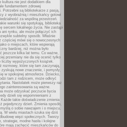
e kultura nie jest dodatkiem dla
ale fundamentem zdrowej
. Potrzebni są bibliotekarze z pasją,
y z wyobraźnią i mieszkańcy gotowi
edzialność za wspólną przestrzeń.
akie warunki się spotykają, biblioteka
ę sercem lokalnego życia. Nie zastąpi
 ani rynku, ale może połączyć ich
ezwykle subtelny sposób. Właśnie
az częściej mówi się o nowoczesnych
 jako o miejscach, które wspierają
czny bardziej, niż można było
 jeszcze kilka lat temu. Co ważne,
iej przemiany nie da się ocenić tylko
e liczby wypożyczonych książek.
eż rozmowy, które się tam zaczynają,
re zyskują nowe znaczenie, i pomysły,
się w spokojnej atmosferze. Dziecko,
hodzi tam z rodzicem, może odkryć
ytania. Nastolatek może pierwszy raz
ego zainteresowania są ważne.
ba może odzyskać poczucie bycia
iedy dzieli się wspomnieniami z
. Każde takie doświadczenie zmienia
iż pojedynczy dzień. Zmienia sposób,
e myślą o sobie nawzajem i o miejscu,
ą. W wielu miastach szuka się dziś
odbudowę więzi społecznych. Tworzy
, strategie, modne hasła i kolejne
tóre mają zachęcić mieszkańców do