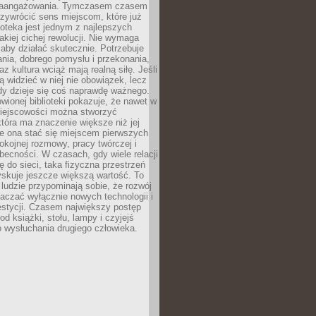
zaangażowania. Tymczasem czasem
zywrócić sens miejscom, które już
lioteka jest jednym z najlepszych
akiej cichej rewolucji. Nie wymaga
 aby działać skutecznie. Potrzebuje
ania, dobrego pomysłu i przekonania,
az kultura wciąż mają realną siłę. Jeśli
ą widzieć w niej nie obowiązek, lecz
dy dzieje się coś naprawdę ważnego.
owionej biblioteki pokazuje, że nawet w
miejscowości można stworzyć
która ma znaczenie większe niż jej
e ona stać się miejscem pierwszych
spokojnej rozmowy, pracy twórczej i
becności. W czasach, gdy wiele relacji
ię do sieci, taka fizyczna przestrzeń
yskuje jeszcze większą wartość. To
j ludzie przypominają sobie, że rozwój
aczać wyłącznie nowych technologii i
estycji. Czasem największy postęp
od książki, stołu, lampy i czyjejś
 wysłuchania drugiego człowieka.