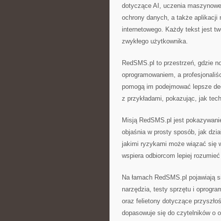
dotyczące AI, uczenia maszynoweg
ochrony danych, a także aplikacji 
internetowego. Każdy tekst jest tw
zwykłego użytkownika.
RedSMS.pl to przestrzeń, gdzie n
oprogramowaniem, a profesjonaliśc
pomogą im podejmować lepsze dec
z przykładami, pokazując, jak tec
Misją RedSMS.pl jest pokazywanie
objaśnia w prosty sposób, jak dzia
jakimi ryzykami może wiązać się
wspiera odbiorcom lepiej rozumieć 
Na łamach RedSMS.pl pojawiają się
narzędzia, testy sprzętu i oprogr
oraz felietony dotyczące przyszłoś
dopasowuje się do czytelników o 