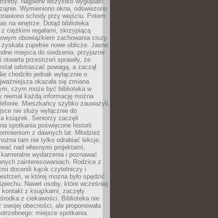
trzeby. Najpierw wszystko wyglądało
zajnie. Wymieniono okna, odświeżono
aprawiono schody przy wejściu. Potem
as na wnętrze. Dotąd biblioteka
ę z ciężkimi regałami, skrzypiącą
urowym obowiązkiem zachowania ciszy.
zyskała zupełnie nowe oblicze. Jasne
odne miejsca do siedzenia, przyjazne
i otwarta przestrzeń sprawiły, że
estał odstraszać powagą, a zaczął
ie chodziło jednak wyłącznie o
jważniejsza okazała się zmiana
tym, czym może być biblioteka w
y niemal każdą informację można
lefonie. Mieszkańcy szybko zauważyli,
sce nie służy wyłącznie do
a książek. Seniorzy zaczęli
na spotkania poświęcone historii
pomnieniom z dawnych lat. Młodzież
można tam nie tylko odrabiać lekcje,
ować nad własnymi projektami,
 kameralne wydarzenia i poznawać
bnych zainteresowaniach. Rodzice z
mi docenili kącik czytelniczy i
estrzeń, w której można było spędzić
piechu. Nawet osoby, które wcześniej
 kontakt z książkami, zaczęły
środka z ciekawości. Biblioteka nie
ż swojej obecności, ale proponowała
otrzebnego: miejsce spotkania.