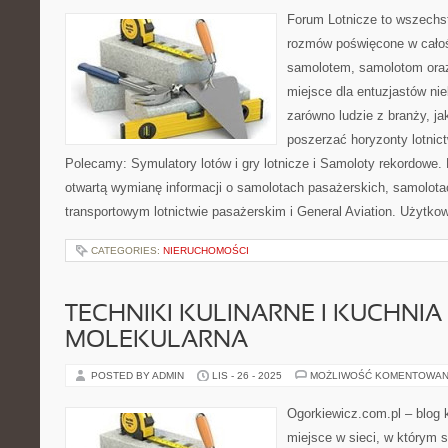
Forum Lotnicze to wszechs
rozmów poświęcone w całoś
samolotem, samolotom oraz
miejsce dla entuzjastów nie
zarówno ludzie z branży, ja
poszerzać horyzonty lotnic
Polecamy: Symulatory lotów i gry lotnicze i Samoloty rekordowe.
otwartą wymianę informacji o samolotach pasażerskich, samolot
transportowym lotnictwie pasażerskim i General Aviation. Użytk
CATEGORIES:
NIERUCHOMOŚCI
TECHNIKI KULINARNE I KUCHNIA
MOLEKULARNA
POSTED BY ADMIN
LIS - 26 - 2025
MOŻLIWOŚĆ KOMENTOWAN
Ogorkiewicz.com.pl – blog k
miejsce w sieci, w którym s