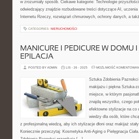
w zrozumiały sposób. Ciekawe kategorie: Technologie przyszłośc
odwiedzający znajdzie rozbudowane treści dotyczące AI, uczenia
Internetu Rzeczy, rozwiązań chmurowych, ochrony danych, a takż
CATEGORIES:
NIERUCHOMOŚCI
MANICURE I PEDICURE W DOMU I 
EPILACJA
POSTED BY ADMIN
LIS - 26 - 2025
MOŻLIWOŚĆ KOMENTOWAN
Sztuka Zdobienia Paznokci 
makijażu i piękna Sztuka-zd
miejsce, w którym pasjonat
znajdą wszystko, czego pot
efektowne stylizacje na co 
wiedzy dla osób, które chc
z profesjonalną wiedzą, aby ich stylizacje dłoni oraz makijaż stał
Koniecznie przeczytaj: Kosmetyka Anti-Aging o Pielęgnacja Ciała
Zdobienia Paznokci przenikają […]