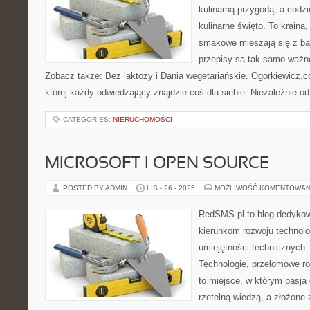
kulinarną przygodą, a codzi
kulinarne święto. To kraina
smakowe mieszają się z bar
przepisy są tak samo ważne
Zobacz także: Bez laktozy i Dania wegetariańskie. Ogorkiewicz.co
której każdy odwiedzający znajdzie coś dla siebie. Niezależnie od
CATEGORIES:
NIERUCHOMOŚCI
MICROSOFT I OPEN SOURCE
POSTED BY ADMIN
LIS - 26 - 2025
MOŻLIWOŚĆ KOMENTOWAN
RedSMS.pl to blog dedyko
kierunkom rozwoju technolo
umiejętności technicznych
Technologie, przełomowe roz
to miejsce, w którym pasja 
rzetelną wiedzą, a złożone