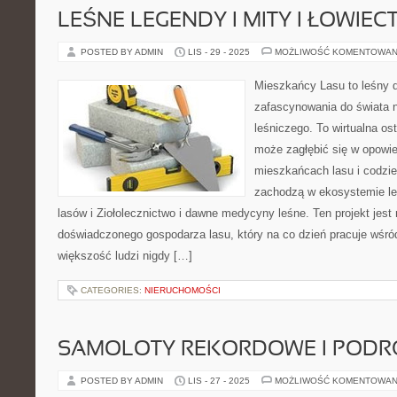
LEŚNE LEGENDY I MITY I ŁOWIE
POSTED BY ADMIN
LIS - 29 - 2025
MOŻLIWOŚĆ KOMENTOWAN
Mieszkańcy Lasu to leśny d
zafascynowania do świata n
leśniczego. To wirtualna ost
może zagłębić się w opowie
mieszkańcach lasu i codzi
zachodzą w ekosystemie l
lasów i Ziołolecznictwo i dawne medycyny leśne. Ten projekt jes
doświadczonego gospodarza lasu, który na co dzień pracuje wśród
większość ludzi nigdy […]
CATEGORIES:
NIERUCHOMOŚCI
SAMOLOTY REKORDOWE I PODR
POSTED BY ADMIN
LIS - 27 - 2025
MOŻLIWOŚĆ KOMENTOWAN