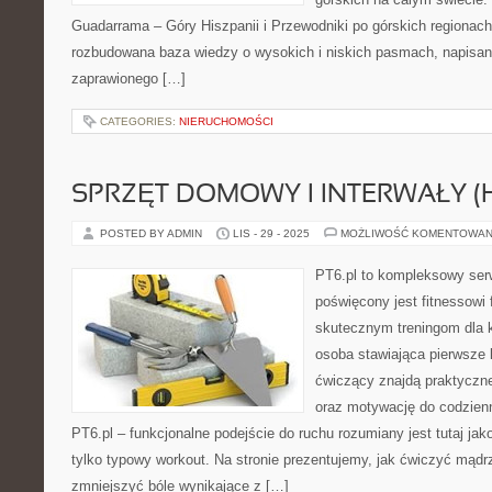
Guadarrama – Góry Hiszpanii i Przewodniki po górskich regionach
rozbudowana baza wiedzy o wysokich i niskich pasmach, napisa
zaprawionego […]
CATEGORIES:
NIERUCHOMOŚCI
SPRZĘT DOMOWY I INTERWAŁY (H
POSTED BY ADMIN
LIS - 29 - 2025
MOŻLIWOŚĆ KOMENTOWAN
PT6.pl to kompleksowy serwi
poświęcony jest fitnessowi
skutecznym treningom dla k
osoba stawiająca pierwsze 
ćwiczący znajdą praktyczne
oraz motywację do codzien
PT6.pl – funkcjonalne podejście do ruchu rozumiany jest tutaj jak
tylko typowy workout. Na stronie prezentujemy, jak ćwiczyć mądr
zmniejszyć bóle wynikające z […]