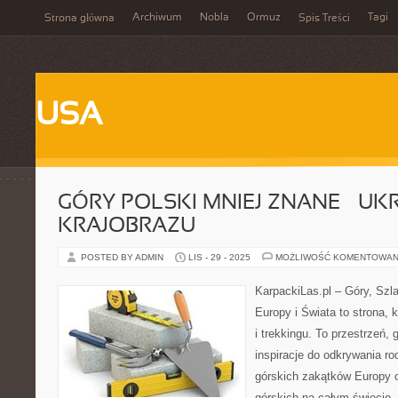
Archiwum
Nobla
Ormuz
Tagi
Strona główna
Spis Treści
USA
GÓRY POLSKI MNIEJ ZNANE – UK
KRAJOBRAZU
POSTED BY ADMIN
LIS - 29 - 2025
MOŻLIWOŚĆ KOMENTOWAN
KarpackiLas.pl – Góry, Szl
Europy i Świata to strona, k
i trekkingu. To przestrzeń, 
inspiracje do odkrywania r
górskich zakątków Europy 
górskich na całym świecie.