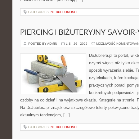
CATEGORIES:
NIERUCHOMOŚCI
PIERCING I BIŻUTERYJNY SAVOIR
POSTED BY ADMIN
LIS - 26 - 2025
MOŻLIWOŚĆ KOMENTOWAN
DoJubilera.pl to portal, w kt
czymś więcej niż tylko akc
sposób wyrażenia siebie. T
czytelnikach, które kochają
praktycznych porad, pomysł
konkretnych podpowiedzi, j
ozdoby na co dzień i na wyjątkowe okazje. Kategorie na stronie: Pi
Na DoJubilera.pl znajdziesz szczegółowe teksty poświęcone tra
aktualnym tendencjom, […]
CATEGORIES:
NIERUCHOMOŚCI