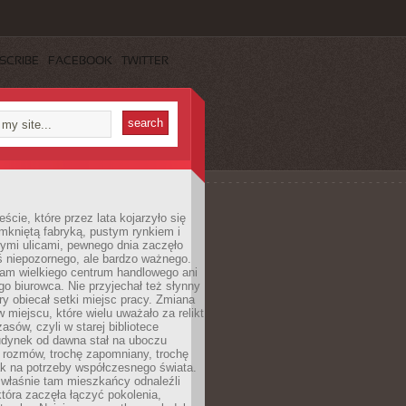
SCRIBE
FACEBOOK
TWITTER
cie, które przez lata kojarzyło się
mkniętą fabryką, pustym rynkiem i
ymi ulicami, pewnego dnia zaczęło
ś niepozornego, ale bardzo ważnego.
tam wielkiego centrum handlowego ani
 biurowca. Nie przyjechał też słynny
óry obiecał setki miejsc pracy. Zmiana
w miejscu, które wielu uważało za relikt
asów, czyli w starej bibliotece
udynek od dawna stał na uboczu
 rozmów, trochę zapomniany, trochę
ak na potrzeby współczesnego świata.
łaśnie tam mieszkańcy odnaleźli
która zaczęła łączyć pokolenia,