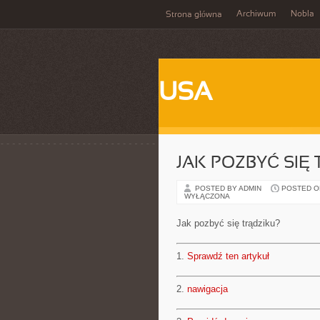
Archiwum
Nobla
Strona główna
USA
JAK POZBYĆ SIĘ
POSTED BY ADMIN
POSTED ON 
WYŁĄCZONA
Jak pozbyć się trądziku?
1.
Sprawdź ten artykuł
2.
nawigacja