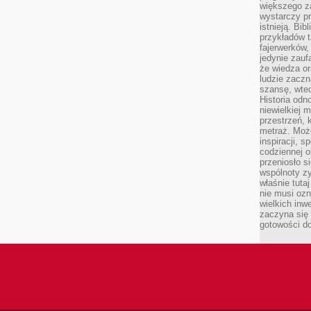
większego 
wystarczy pr
istnieją. Bib
przykładów t
fajerwerków,
jedynie zauf
że wiedza or
ludzie zaczn
szansę, wte
Historia odn
niewielkiej 
przestrzeń, 
metraż. Moż
inspiracji, 
codziennej o
przeniosło s
wspólnoty z
właśnie tuta
nie musi ozn
wielkich inw
zaczyna się 
gotowości do