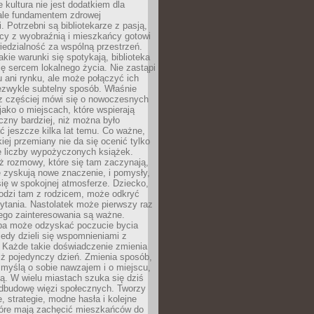
e kultura nie jest dodatkiem dla
ale fundamentem zdrowej
. Potrzebni są bibliotekarze z pasją,
y z wyobraźnią i mieszkańcy gotowi
edzialność za wspólną przestrzeń.
akie warunki się spotykają, biblioteka
ę sercem lokalnego życia. Nie zastąpi
 ani rynku, ale może połączyć ich
ezwykle subtelny sposób. Właśnie
az częściej mówi się o nowoczesnych
 jako o miejscach, które wspierają
czny bardziej, niż można było
 jeszcze kilka lat temu. Co ważne,
iej przemiany nie da się ocenić tylko
e liczby wypożyczonych książek.
eż rozmowy, które się tam zaczynają,
re zyskują nowe znaczenie, i pomysły,
się w spokojnej atmosferze. Dziecko,
hodzi tam z rodzicem, może odkryć
ytania. Nastolatek może pierwszy raz
ego zainteresowania są ważne.
ba może odzyskać poczucie bycia
iedy dzieli się wspomnieniami z
. Każde takie doświadczenie zmienia
iż pojedynczy dzień. Zmienia sposób,
e myślą o sobie nawzajem i o miejscu,
ą. W wielu miastach szuka się dziś
odbudowę więzi społecznych. Tworzy
, strategie, modne hasła i kolejne
tóre mają zachęcić mieszkańców do