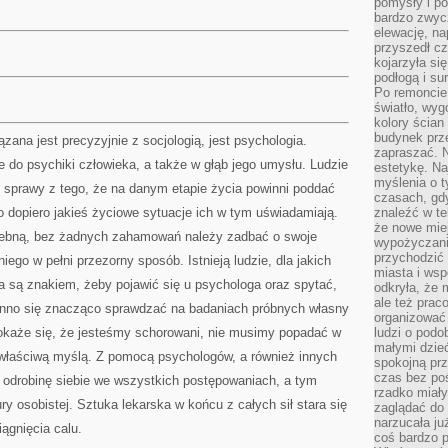
pomysły i po
bardzo zwyc
elewację, n
przyszedł cz
kojarzyła si
podłogą i s
Po remoncie 
światło, wyg
kolory ścian 
budynek prz
ązana jest precyzyjnie z socjologią, jest psychologia.
zapraszać. N
 do psychiki człowieka, a także w głąb jego umysłu. Ludzie
estetykę. Na
myślenia o 
 sprawy z tego, że na danym etapie życia powinni poddać
czasach, gd
o dopiero jakieś życiowe sytuacje ich w tym uświadamiają.
znaleźć w te
że nowe miej
rzebną, bez żadnych zahamowań należy zadbać o swoje
wypożyczani
przychodzić 
iego w pełni przezorny sposób. Istnieją ludzie, dla jakich
miasta i ws
ia są znakiem, żeby pojawić się u psychologa oraz spytać,
odkryła, że 
ale też prac
inno się znacząco sprawdzać na badaniach próbnych własny
organizować
okaże się, że jesteśmy schorowani, nie musimy popadać w
ludzi o podo
małymi dzieć
z właściwą myślą. Z pomocą psychologów, a również innych
spokojną prz
czas bez poś
odrobinę siebie we wszystkich postępowaniach, a tym
rzadko miały
 osobistej. Sztuka lekarska w końcu z całych sił stara się
zaglądać do 
narzucała ju
gnięcia calu.
coś bardzo p