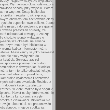
trzeby. Najpierw wszystko wyglądało
zajnie. Wymieniono okna, odświeżono
aprawiono schody przy wejściu. Potem
as na wnętrze. Dotąd biblioteka
ę z ciężkimi regałami, skrzypiącą
urowym obowiązkiem zachowania ciszy.
zyskała zupełnie nowe oblicze. Jasne
odne miejsca do siedzenia, przyjazne
i otwarta przestrzeń sprawiły, że
estał odstraszać powagą, a zaczął
ie chodziło jednak wyłącznie o
jważniejsza okazała się zmiana
tym, czym może być biblioteka w
y niemal każdą informację można
lefonie. Mieszkańcy szybko zauważyli,
sce nie służy wyłącznie do
a książek. Seniorzy zaczęli
na spotkania poświęcone historii
pomnieniom z dawnych lat. Młodzież
można tam nie tylko odrabiać lekcje,
ować nad własnymi projektami,
 kameralne wydarzenia i poznawać
bnych zainteresowaniach. Rodzice z
mi docenili kącik czytelniczy i
estrzeń, w której można było spędzić
piechu. Nawet osoby, które wcześniej
 kontakt z książkami, zaczęły
środka z ciekawości. Biblioteka nie
ż swojej obecności, ale proponowała
otrzebnego: miejsce spotkania.