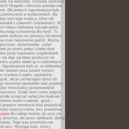
wiły się warsztaty, rozmowy autorskie,
nych fotografii i wieczory poświęcone
ionu. Dla jednych najcenniejsza była
czestniczenia w wydarzeniach, dla
jny rytm tego miejsca, który tak
astował z chaosem codzienności. W
ym hałasu biblioteka zaczęła pełnić
iecznego schronienia dla myśli. To
wiele osób po raz pierwszy od dawna
nie musi nieustannie pędzić. Można
, poczytać, porozmawiać, zadać
awet po prostu pobyć chwilę obok
 bez presji kupowania czegokolwiek.
 nie daje się łatwo przeliczyć na
bardzo szybko widać ją w codziennym
. Najciekawsze było to, że biblioteka
łać również poza swoimi murami.
o czytania w parku, sąsiedzkie
ążek, akcje zachęcające dzieci do
o tworzenia opowiadań oraz projekty,
łodzi mieszkańcy przeprowadzali
starszymi. Dzięki temu samo pojęcie
rzestało oznaczać wyłącznie budynek.
mbolem troski o pamięć, język i
W pewnym momencie ktoś powiedział,
e tylko wypożyczalnia, lecz prawdziwa
acyjna
dla całego miasta, bo uczy nie
y przymus, ale przez spotkanie, dialog
świata. Tego typu przemiana nie
od razu. Wymaga ludzi, którzy