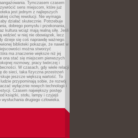
zaangażowania. Tymczasem czasem
zywrócić sens miejscom, które już
lioteka jest jednym z najlepszych
akiej cichej rewolucji. Nie wymaga
 aby działać skutecznie. Potrzebuje
ania, dobrego pomysłu i przekonania,
az kultura wciąż mają realną siłę. Jeśli
ą widzieć w niej nie obowiązek, lecz
dy dzieje się coś naprawdę ważnego.
owionej biblioteki pokazuje, że nawet w
miejscowości można stworzyć
która ma znaczenie większe niż jej
e ona stać się miejscem pierwszych
spokojnej rozmowy, pracy twórczej i
becności. W czasach, gdy wiele relacji
ię do sieci, taka fizyczna przestrzeń
yskuje jeszcze większą wartość. To
j ludzie przypominają sobie, że rozwój
aczać wyłącznie nowych technologii i
estycji. Czasem największy postęp
od książki, stołu, lampy i czyjejś
 wysłuchania drugiego człowieka.