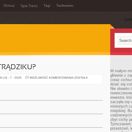
Ormuz
Tagi
Tankowiec
Spis Treści
SUB
 TRĄDZIKU?
W małym mieś
głównie z za
JAK
LIS - 7 - 2025
MOŻLIWOŚĆ KOMENTOWANIA
ZOSTAŁA
coraz cichsz
POZBYĆ
dziać się co
SIĘ
TRĄDZIKU?
Nie otwarto 
nowoczesnego
inwestor, kt
zaczęła się 
minionych cz
miejskiej. B
codziennych
zbyt cichy j
Tymczasem w
przestrzeń, 