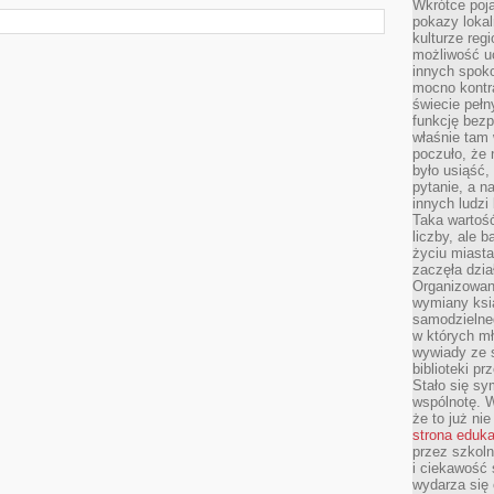
Wkrótce poja
pokazy lokal
kulturze reg
możliwość u
innych spoko
mocno kontr
świecie pełn
funkcję bezp
właśnie tam 
poczuło, że 
było usiąść
pytanie, a n
innych ludzi
Taka wartość
liczby, ale 
życiu miasta
zaczęła dzia
Organizowan
wymiany ksi
samodzielneg
w których m
wywiady ze 
biblioteki p
Stało się sy
wspólnotę. 
że to już ni
strona eduk
przez szkoln
i ciekawość 
wydarza się 