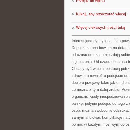
3.
Przejdź do wpisu
4.
Kliknij, aby przeczytać więcej
5.
Więcej ciekawych treści tutaj
Interesującą dyscypliną, jaka powi
Dopuszcza ona bowiem na dotarcie
od czasu do czasu nie zdają sobie
się leczeniu. Od czasu do czasu t
Chcący być w pełni postacią pot
zdrowie, a również o podejście do n
dopiero przejawy takie jak omdlen
co można z tym dalej zrobić. Pow
organizm. Kiedy niespodziewanie 
panikę, jedynie podejść do tego 
osób, można swobodnie odszukać 
samym anulować komplikacje natury
pomóc w każdym możliwym do osią