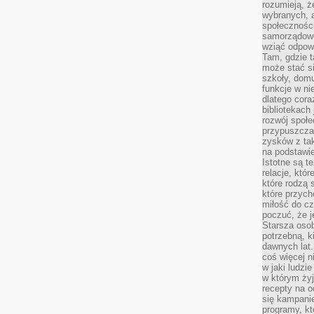
rozumieją, ż
wybranych, 
społeczności
samorządowc
wziąć odpowi
Tam, gdzie t
może stać si
szkoły, domu
funkcje w ni
dlatego cor
bibliotekach
rozwój społe
przypuszczać
zysków z tak
na podstawi
Istotne są t
relacje, któ
które rodzą 
które przyc
miłość do cz
poczuć, że j
Starsza oso
potrzebną, k
dawnych lat
coś więcej n
w jaki ludzi
w którym żyj
recepty na 
się kampanie
programy, k