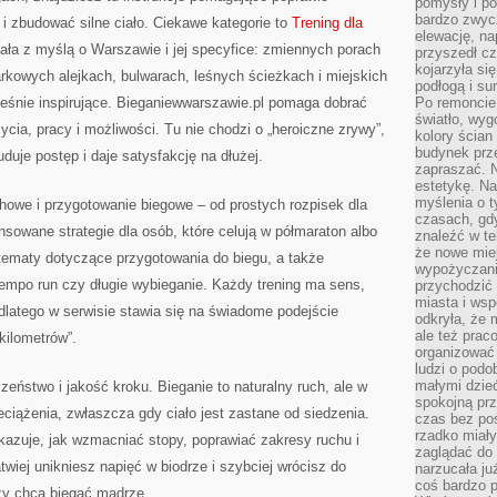
pomysły i po
bardzo zwyc
i zbudować silne ciało. Ciekawe kategorie to
Trening dla
elewację, n
tała z myślą o Warszawie i jej specyfice: zmiennych porach
przyszedł cz
kojarzyła si
rkowych alejkach, bulwarach, leśnych ścieżkach i miejskich
podłogą i s
cześnie inspirujące. Bieganiewwarszawie.pl pomaga dobrać
Po remoncie 
światło, wyg
ycia, pracy i możliwości. Tu nie chodzi o „heroiczne zrywy”,
kolory ścian 
budynek prz
duje postęp i daje satysfakcję na dłużej.
zapraszać. N
estetykę. Na
myślenia o 
howe i przygotowanie biegowe – od prostych rozpisek dla
czasach, gd
sowane strategie dla osób, które celują w półmaraton albo
znaleźć w te
że nowe miej
tematy dotyczące przygotowania do biegu, a także
wypożyczani
tempo run czy długie wybieganie. Każdy trening ma sens,
przychodzić 
miasta i ws
 dlatego w serwisie stawia się na świadome podejście
odkryła, że 
ale też prac
kilometrów”.
organizować
ludzi o podo
małymi dzieć
eństwo i jakość kroku. Bieganie to naturalny ruch, ale w
spokojną prz
eciążenia, zwłaszcza gdy ciało jest zastane od siedzenia.
czas bez poś
rzadko miały
kazuje, jak wzmacniać stopy, poprawiać zakresy ruchu i
zaglądać do 
twiej unikniesz napięć w biodrze i szybciej wrócisz do
narzucała ju
coś bardzo p
rzy chcą biegać mądrze.