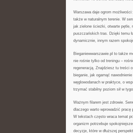
Warszawa daje ogrom możliwości: 
także w naturalnym terenie. W serw
jak zielone ścieżki, otwarte pętle,
puszczańskich tras. Dzięki temu ła
dynamicznie, innym razem spokojni
Bieganiewwarszawie.pl to także mo
nie rośnie tylko od treningu – ro
regeneracją. Znajdziesz tu treści
bieganie, jak ogarnąć nawodnienie
węglowodanach w praktyce, o wspa
trzymać stabilny poziom sił w tygo
Ważnym filarem jest zdrowie. Ser
dlaczego warto wprowadzić pracę 
W tekstach często wraca temat pr
organizm potrzebuje spokojniejs
decyzje, które w dłuższej perspekt