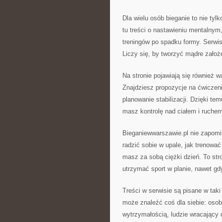
Dla wielu osób bieganie to nie tyl
tu treści o nastawieniu mentalnym
treningów po spadku formy. Serwis
Liczy się, by tworzyć mądre założe
Na stronie pojawiają się również wą
Znajdziesz propozycje na ćwiczen
planowanie stabilizacji. Dzięki tem
masz kontrolę nad ciałem i ruchem
Bieganiewwarszawie.pl nie zapomin
radzić sobie w upale, jak trenow
masz za sobą ciężki dzień. To str
utrzymać sport w planie, nawet g
Treści w serwisie są pisane w taki
może znaleźć coś dla siebie: oso
wytrzymałością, ludzie wracający do