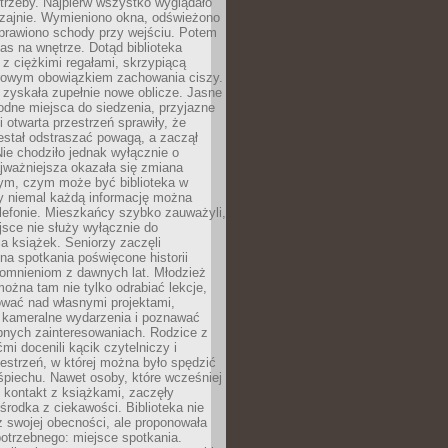
trzeby. Najpierw wszystko wyglądało
zajnie. Wymieniono okna, odświeżono
aprawiono schody przy wejściu. Potem
as na wnętrze. Dotąd biblioteka
ę z ciężkimi regałami, skrzypiącą
urowym obowiązkiem zachowania ciszy.
zyskała zupełnie nowe oblicze. Jasne
odne miejsca do siedzenia, przyjazne
i otwarta przestrzeń sprawiły, że
estał odstraszać powagą, a zaczął
ie chodziło jednak wyłącznie o
jważniejsza okazała się zmiana
tym, czym może być biblioteka w
y niemal każdą informację można
lefonie. Mieszkańcy szybko zauważyli,
sce nie służy wyłącznie do
a książek. Seniorzy zaczęli
na spotkania poświęcone historii
pomnieniom z dawnych lat. Młodzież
można tam nie tylko odrabiać lekcje,
ować nad własnymi projektami,
 kameralne wydarzenia i poznawać
bnych zainteresowaniach. Rodzice z
mi docenili kącik czytelniczy i
estrzeń, w której można było spędzić
piechu. Nawet osoby, które wcześniej
 kontakt z książkami, zaczęły
środka z ciekawości. Biblioteka nie
ż swojej obecności, ale proponowała
otrzebnego: miejsce spotkania.