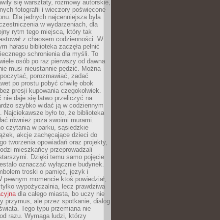
wiły się warsztaty, rozmowy autorskie,
nych fotografii i wieczory poświęcone
ionu. Dla jednych najcenniejsza była
czestniczenia w wydarzeniach, dla
jny rytm tego miejsca, który tak
astował z chaosem codzienności. W
ym hałasu biblioteka zaczęła pełnić
iecznego schronienia dla myśli. To
wiele osób po raz pierwszy od dawna
nie musi nieustannie pędzić. Można
, poczytać, porozmawiać, zadać
awet po prostu pobyć chwilę obok
 bez presji kupowania czegokolwiek.
 nie daje się łatwo przeliczyć na
bardzo szybko widać ją w codziennym
. Najciekawsze było to, że biblioteka
łać również poza swoimi murami.
o czytania w parku, sąsiedzkie
ążek, akcje zachęcające dzieci do
o tworzenia opowiadań oraz projekty,
łodzi mieszkańcy przeprowadzali
starszymi. Dzięki temu samo pojęcie
rzestało oznaczać wyłącznie budynek.
mbolem troski o pamięć, język i
W pewnym momencie ktoś powiedział,
e tylko wypożyczalnia, lecz prawdziwa
acyjna
dla całego miasta, bo uczy nie
y przymus, ale przez spotkanie, dialog
świata. Tego typu przemiana nie
od razu. Wymaga ludzi, którzy