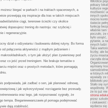
Wkrótce poja
pokazy lokal
kulturze reg
możesz biegać w parkach i na traktach spacerowych, a
możliwość u
isie przewijają się inspiracje dla tras w takich miejscach
innych spoko
mocno kontr
 nadwiślańskie ciągi, terenowe ścieżki czy okolice
świecie pełn
funkcję bezp
twiej dopasujesz trening do nastroju: raz szybciej i
właśnie tam 
e i regeneracyjnie.
poczuło, że 
było usiąść
pytanie, a n
cny dział o odżywianiu i budowaniu dobrej rutyny. Bo forma
innych ludzi
Taka wartość
śnie od połączenia aktywności z mądrym jedzeniem i
liczby, ale 
 o makroskładnikach, o tym jak ułożyć plan żywieniowy pod
życiu miasta
zaczęła dzia
 oraz co jeść przed treningiem. Nie brakuje tematów o
Organizowan
wymiany ksi
rciu mięśni oraz o prostych metodach, które pomagają
samodzielneg
dniu.
w których m
wywiady ze 
biblioteki p
wis podpowiada, jak zadbać o sen, jak planować odnowę,
Stało się sy
wspólnotę. 
powięziową i jak wykorzystywać rozciąganie bez przesady.
że to już ni
zetrenowania oraz tego, jak rozpoznawać sygnały, że
strona eduk
przez szkoln
zego tempa. Bieganiewwarszawie.pl pomaga podejmować
i ciekawość 
wydarza się 
ywie dają stabilność.