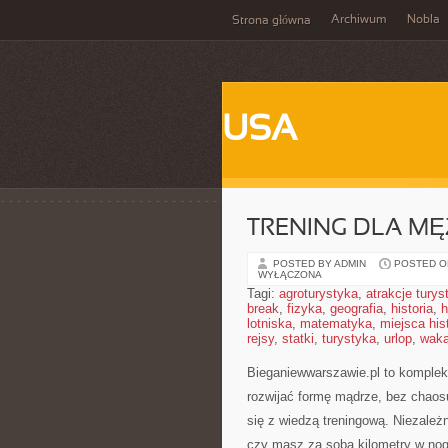
Archiwum
Nobla
Strona główna
USA
TRENING DLA M
POSTED BY ADMIN
POSTED ON
WYŁĄCZONA
Tagi:
agroturystyka
,
atrakcje tury
break
,
fizyka
,
geografia
,
historia
,
h
lotniska
,
matematyka
,
miejsca his
rejsy
,
statki
,
turystyka
,
urlop
,
waka
Bieganiewwarszawie.pl to kompleks
rozwijać formę mądrze, bez chaosu
się z wiedzą treningową. Niezależn
czy masz za sobą kilometry w nog