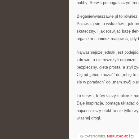
hobby. Serwis pomaga łączyć trenin
Bieganiewwarszawie.pl to również p
Pojawiają się tu wskazówki, jak oc
skuteczny, i jak rozwijać bazę tle
organizm i umiesz reagować, gdy 
Najważniejsze jednak jest podejśc
zdrowie, a nie niszczyć organizm. T
bezpieczny, dieta prosta, a styl ż
Cię od „chcę zacząć” do „robię to r
się w poradach” do „mam swój plan
To serwis, który łączy stolicę z
Daje inspirację, pomaga układać c
najcenniejszy efekt to nie tylko w
własnej drogi.
CATEGORIES:
NIERUCHOMOŚCI