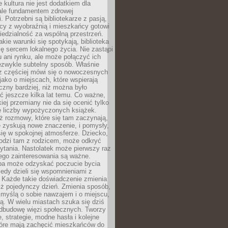
e kultura nie jest dodatkiem dla
ale fundamentem zdrowej
. Potrzebni są bibliotekarze z pasją,
y z wyobraźnią i mieszkańcy gotowi
edzialność za wspólną przestrzeń.
akie warunki się spotykają, biblioteka
ę sercem lokalnego życia. Nie zastąpi
 ani rynku, ale może połączyć ich
ezwykle subtelny sposób. Właśnie
az częściej mówi się o nowoczesnych
 jako o miejscach, które wspierają
czny bardziej, niż można było
 jeszcze kilka lat temu. Co ważne,
iej przemiany nie da się ocenić tylko
e liczby wypożyczonych książek.
eż rozmowy, które się tam zaczynają,
re zyskują nowe znaczenie, i pomysły,
się w spokojnej atmosferze. Dziecko,
hodzi tam z rodzicem, może odkryć
ytania. Nastolatek może pierwszy raz
ego zainteresowania są ważne.
ba może odzyskać poczucie bycia
iedy dzieli się wspomnieniami z
. Każde takie doświadczenie zmienia
iż pojedynczy dzień. Zmienia sposób,
e myślą o sobie nawzajem i o miejscu,
ą. W wielu miastach szuka się dziś
odbudowę więzi społecznych. Tworzy
, strategie, modne hasła i kolejne
tóre mają zachęcić mieszkańców do