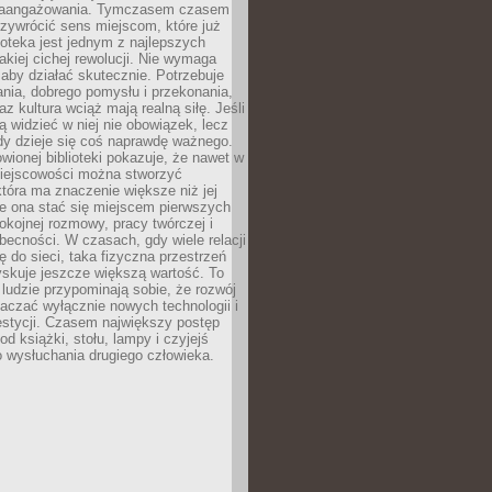
zaangażowania. Tymczasem czasem
zywrócić sens miejscom, które już
lioteka jest jednym z najlepszych
akiej cichej rewolucji. Nie wymaga
 aby działać skutecznie. Potrzebuje
ania, dobrego pomysłu i przekonania,
az kultura wciąż mają realną siłę. Jeśli
ą widzieć w niej nie obowiązek, lecz
dy dzieje się coś naprawdę ważnego.
owionej biblioteki pokazuje, że nawet w
miejscowości można stworzyć
która ma znaczenie większe niż jej
e ona stać się miejscem pierwszych
spokojnej rozmowy, pracy twórczej i
becności. W czasach, gdy wiele relacji
ię do sieci, taka fizyczna przestrzeń
yskuje jeszcze większą wartość. To
j ludzie przypominają sobie, że rozwój
aczać wyłącznie nowych technologii i
estycji. Czasem największy postęp
od książki, stołu, lampy i czyjejś
 wysłuchania drugiego człowieka.