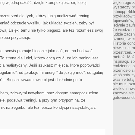
g w jedną całość, dzięki której czujesz się lepiej.
większego 
wystarczy pr
istnieją. Bib
rzestrzeń dla tych, którzy lubią analizować trening.
przykładów t
fajerwerków,
eniać odczucie wysiłku, jak układać tydzień, żeby był
jedynie zauf
że wiedza or
nową. Dzięki temu nie tylko biegasz, ale też rozumiesz swój
ludzie zaczn
trzeba przycisnąć.
szansę, wte
Historia odn
niewielkiej 
ie: serwis promuje bieganie jako coś, co ma budować
przestrzeń, 
metraż. Moż
o strona dla ludzi, którzy chcą czuć, że ich trening jest
inspiracji, 
ycia realistyczny. Jeśli szukasz miejsca, które poprowadzi
codziennej o
przeniosło s
egularnie”, od „brakuje mi energii” do „czuję moc”, od „gubię
wspólnoty z
właśnie tuta
” – Bieganiewwarszawie.pl jest dokładnie po to.
nie musi ozn
wielkich inw
 ruchem, zdrowymi nawykami oraz dobrym samopoczuciem.
zaczyna się 
gotowości do
ele, podsuwa treningi, a przy tym przypomina, że
ynik na zegarku, ale też lepsza kondycja i satysfakcja z