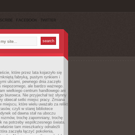
SCRIBE
FACEBOOK
TWITTER
cie, które przez lata kojarzyło się
mkniętą fabryką, pustym rynkiem i
ymi ulicami, pewnego dnia zaczęło
ś niepozornego, ale bardzo ważnego.
tam wielkiego centrum handlowego ani
 biurowca. Nie przyjechał też słynny
óry obiecał setki miejsc pracy. Zmiana
w miejscu, które wielu uważało za relikt
asów, czyli w starej bibliotece
udynek od dawna stał na uboczu
 rozmów, trochę zapomniany, trochę
ak na potrzeby współczesnego świata.
łaśnie tam mieszkańcy odnaleźli
która zaczęła łączyć pokolenia,