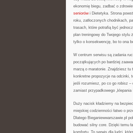
ekonomię biegu, zadbać o zdrowie 
seniorów
i Dietetyka. Strona pows
roku, zatłoczonych chodnikach, pa
trasach, które potrafią być jedno
plan treningowy do Twojego stylu ż
tylko o konsekwencję, bo to ona bu
W centrum serwisu są zadania ruc
początkujących po bardziej zaawan
marzą o maratonie. Znajdziesz tu 
konkretne propozycje na odcinki, 
jeśli rozumiesz, po co go robisz –
zamiast przypadkowego „klepania 
Duży nacisk kładziemy na bezpiecz
miejskiej codzienności łatwo o prz
Dlatego Bieganiewwarszawie.pl po
budować silny core. Dzięki temu ła
komfortu. To serwis dla ludzi, któ