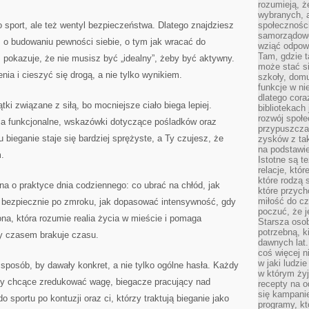
rozumieją, ż
wybranych, 
ko sport, ale też wentyl bezpieczeństwa. Dlatego znajdziesz
społeczności
samorządowc
, o budowaniu pewności siebie, o tym jak wracać do
wziąć odpowi
Tam, gdzie t
 pokazuje, że nie musisz być „idealny”, żeby być aktywny.
może stać si
nia i cieszyć się drogą, a nie tylko wynikiem.
szkoły, domu
funkcje w ni
dlatego cor
tki związane z siłą, bo mocniejsze ciało biega lepiej.
bibliotekach
rozwój społe
ia funkcjonalne, wskazówki dotyczące pośladków oraz
przypuszczać
u bieganie staje się bardziej sprężyste, a Ty czujesz, że
zysków z tak
na podstawi
.
Istotne są t
relacje, któ
które rodzą 
a o praktyce dnia codziennego: co ubrać na chłód, jak
które przyc
miłość do cz
ać bezpiecznie po zmroku, jak dopasować intensywność, gdy
poczuć, że j
ona, która rozumie realia życia w mieście i pomaga
Starsza oso
potrzebną, k
dy czasem brakuje czasu.
dawnych lat
coś więcej n
w jaki ludzi
 sposób, by dawały konkret, a nie tylko ogólne hasła. Każdy
w którym żyj
by chcące zredukować wagę, biegacze pracujący nad
recepty na 
się kampanie
 sportu po kontuzji oraz ci, którzy traktują bieganie jako
programy, k