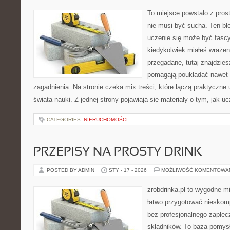
To miejsce powstało z pros
nie musi być sucha. Ten bl
uczenie się może być fascy
kiedykolwiek miałeś wrażen
przegadane, tutaj znajdzies
pomagają poukładać nawet 
zagadnienia. Na stronie czeka mix treści, które łączą praktyczn
świata nauki. Z jednej strony pojawiają się materiały o tym, jak u
CATEGORIES:
NIERUCHOMOŚCI
PRZEPISY NA PROSTY DRINK
POSTED BY ADMIN
STY - 17 - 2026
MOŻLIWOŚĆ KOMENTOWA
zrobdrinka.pl to wygodne mi
łatwo przygotować nieskom
bez profesjonalnego zaplec
składników. To baza pomysłó