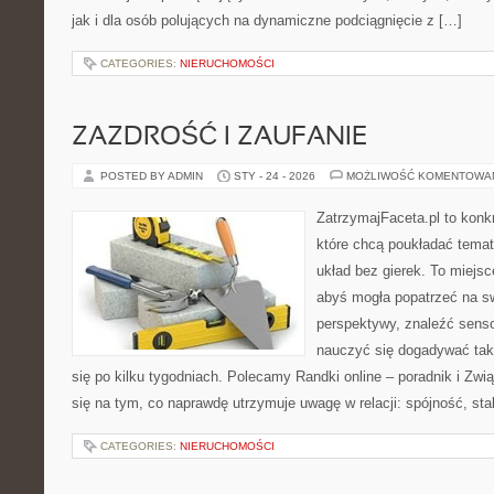
jak i dla osób polujących na dynamiczne podciągnięcie z […]
CATEGORIES:
NIERUCHOMOŚCI
ZAZDROŚĆ I ZAUFANIE
POSTED BY ADMIN
STY - 24 - 2026
MOŻLIWOŚĆ KOMENTOWA
ZatrzymajFaceta.pl to konkr
które chcą poukładać temat
układ bez gierek. To miejs
abyś mogła popatrzeć na sw
perspektywy, znaleźć sens
nauczyć się dogadywać tak
się po kilku tygodniach. Polecamy Randki online – poradnik i Zw
się na tym, co naprawdę utrzymuje uwagę w relacji: spójność, sta
CATEGORIES:
NIERUCHOMOŚCI