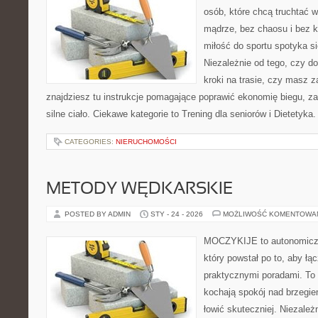
osób, które chcą truchtać w 
mądrze, bez chaosu i bez ko
miłość do sportu spotyka si
Niezależnie od tego, czy d
kroki na trasie, czy masz 
znajdziesz tu instrukcje pomagające poprawić ekonomię biegu, z
silne ciało. Ciekawe kategorie to Trening dla seniorów i Dietetyka.
CATEGORIES:
NIERUCHOMOŚCI
METODY WĘDKARSKIE
POSTED BY ADMIN
STY - 24 - 2026
MOŻLIWOŚĆ KOMENTOWA
MOCZYKIJE to autonomiczny
który powstał po to, aby ł
praktycznymi poradami. To 
kochają spokój nad brzegie
łowić skuteczniej. Niezależn