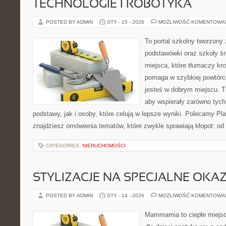
TECHNOLOGIE I ROBOTYKA
POSTED BY ADMIN
STY - 15 - 2026
MOŻLIWOŚĆ KOMENTOWA
To portal szkolny tworzony
podstawówki oraz szkoły śr
miejsca, które tłumaczy kro
pomaga w szybkiej powtórc
jesteś w dobrym miejscu. T
aby wspierały zarówno tych
podstawy, jak i osoby, które celują w lepsze wyniki. Polecamy Pl
znajdziesz omówienia tematów, które zwykle sprawiają kłopot: od o
CATEGORIES:
NIERUCHOMOŚCI
STYLIZACJE NA SPECJALNE OKAZ
POSTED BY ADMIN
STY - 14 - 2026
MOŻLIWOŚĆ KOMENTOWA
Mammamia to ciepłe miejsc