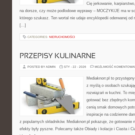
Cię jerkowanie, karpiarstw
na dorsze, czy może podlodowe wyprawy – MOCZYKIJE ma w sobi
którego szukasz. Ten wortal nie udaje encyklopedii oderwanej od r
[…]
CATEGORIES:
NIERUCHOMOŚCI
PRZEPISY KULINARNE
POSTED BY ADMIN
STY - 22 - 2026
MOŻLIWOŚĆ KOMENTOWA
Mediaknorr.pl to przystępny
z myślą o osobach szukaj
rozwiązań w kuchni. To miej
gotować bez zbędnych kompl
cenią smak domowych potra
inspiracje na codzienne da
z popularnych składników. Mediaknorr.pl pokazuje, że gotowanie n
efekty były pyszne. Polecamy także Obiady i kolacje i Ciasta i Ci