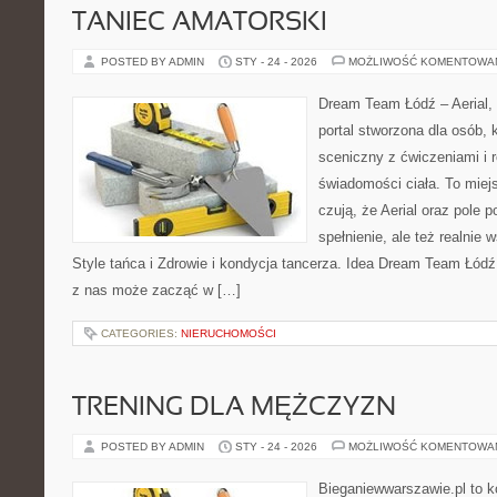
TANIEC AMATORSKI
POSTED BY ADMIN
STY - 24 - 2026
MOŻLIWOŚĆ KOMENTOWA
Dream Team Łódź – Aerial, 
portal stworzona dla osób, 
sceniczny z ćwiczeniami i r
świadomości ciała. To miej
czują, że Aerial oraz pole po
spełnienie, ale też realnie
Style tańca i Zdrowie i kondycja tancerza. Idea Dream Team Łódź
z nas może zacząć w […]
CATEGORIES:
NIERUCHOMOŚCI
TRENING DLA MĘŻCZYZN
POSTED BY ADMIN
STY - 24 - 2026
MOŻLIWOŚĆ KOMENTOWA
Bieganiewwarszawie.pl to 