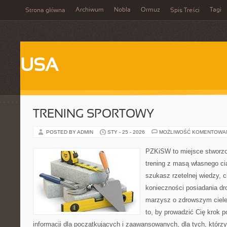
Archiwum
Nobla
Ormuz
Tagi
Strona główna
Spis Treści
USA
TRENING SPORTOWY
POSTED BY ADMIN
STY - 25 - 2026
MOŻLIWOŚĆ KOMENTOWA
PZKiSW to miejsce stworzo
trening z masą własnego ciał
szukasz rzetelnej wiedzy, 
konieczności posiadania dro
marzysz o zdrowszym ciele,
to, by prowadzić Cię krok p
informacji dla początkujących i zaawansowanych, dla tych, którzy