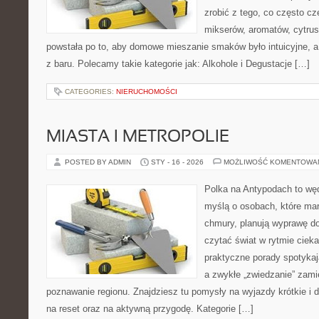
zrobić z tego, co często cz
mikserów, aromatów, cytrus
powstała po to, aby domowe mieszanie smaków było intuicyjne, a
z baru. Polecamy takie kategorie jak: Alkohole i Degustacje […]
CATEGORIES:
NIERUCHOMOŚCI
MIASTA I METROPOLIE
POSTED BY ADMIN
STY - 16 - 2026
MOŻLIWOŚĆ KOMENTOWA
Polka na Antypodach to wę
myślą o osobach, które marz
chmury, planują wyprawę do
czytać świat w rytmie cieka
praktyczne porady spotykaj
a zwykłe „zwiedzanie” zamie
poznawanie regionu. Znajdziesz tu pomysły na wyjazdy krótkie i d
na reset oraz na aktywną przygodę. Kategorie […]