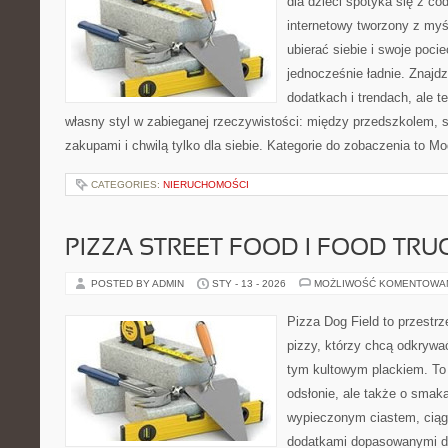
dla dzieci spotyka się z co
internetowy tworzony z myś
ubierać siebie i swoje poci
jednocześnie ładnie. Znajdz
dodatkach i trendach, ale t
własny styl w zabieganej rzeczywistości: między przedszkolem, 
zakupami i chwilą tylko dla siebie. Kategorie do zobaczenia to M
CATEGORIES:
NIERUCHOMOŚCI
PIZZA STREET FOOD I FOOD TRU
POSTED BY ADMIN
STY - 13 - 2026
MOŻLIWOŚĆ KOMENTOWA
Pizza Dog Field to przestr
pizzy, którzy chcą odkrywa
tym kultowym plackiem. To 
odsłonie, ale także o smaka
wypieczonym ciastem, ciąg
dodatkami dopasowanymi do