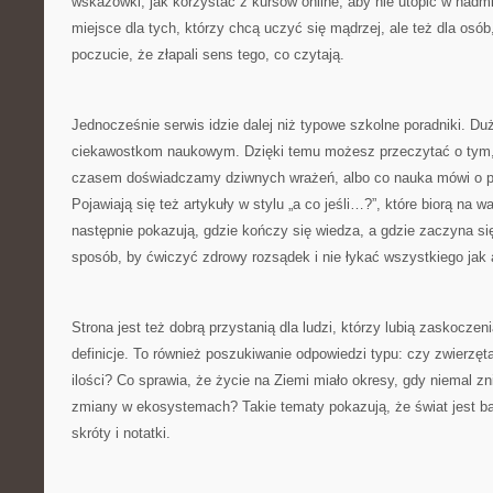
wskazówki, jak korzystać z kursów online, aby nie utopić w nad
miejsce dla tych, którzy chcą uczyć się mądrzej, ale też dla osób,
poczucie, że złapali sens tego, co czytają.
Jednocześnie serwis idzie dalej niż typowe szkolne poradniki. D
ciekawostkom naukowym. Dzięki temu możesz przeczytać o tym, 
czasem doświadczamy dziwnych wrażeń, albo co nauka mówi o po
Pojawiają się też artykuły w stylu „a co jeśli…?”, które biorą na wa
następnie pokazują, gdzie kończy się wiedza, a gdzie zaczyna si
sposób, by ćwiczyć zdrowy rozsądek i nie łykać wszystkiego jak
Strona jest też dobrą przystanią dla ludzi, którzy lubią zaskoczeni
definicje. To również poszukiwanie odpowiedzi typu: czy zwierzęt
ilości? Co sprawia, że życie na Ziemi miało okresy, gdy niemal zn
zmiany w ekosystemach? Takie tematy pokazują, że świat jest ba
skróty i notatki.