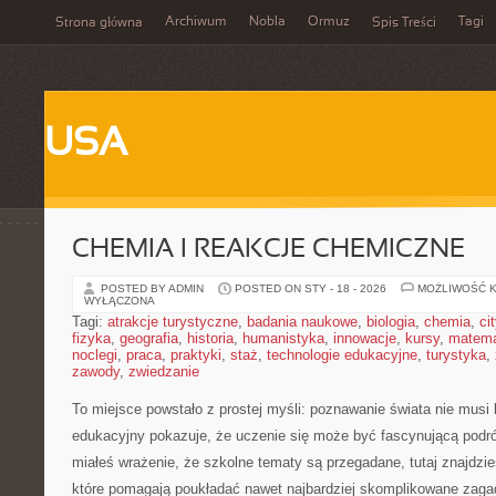
Archiwum
Nobla
Ormuz
Tagi
Strona główna
Spis Treści
USA
CHEMIA I REAKCJE CHEMICZNE
POSTED BY ADMIN
POSTED ON STY - 18 - 2026
MOŻLIWOŚĆ 
WYŁĄCZONA
Tagi:
atrakcje turystyczne
,
badania naukowe
,
biologia
,
chemia
,
ci
fizyka
,
geografia
,
historia
,
humanistyka
,
innowacje
,
kursy
,
matem
noclegi
,
praca
,
praktyki
,
staż
,
technologie edukacyjne
,
turystyka
,
zawody
,
zwiedzanie
To miejsce powstało z prostej myśli: poznawanie świata nie musi
edukacyjny pokazuje, że uczenie się może być fascynującą podró
miałeś wrażenie, że szkolne tematy są przegadane, tutaj znajdzie
które pomagają poukładać nawet najbardziej skomplikowane zagad