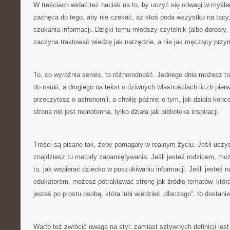
W treściach widać też nacisk na to, by uczyć się odwagi w myśle
zachęca do tego, aby nie czekać, aż ktoś poda wszystko na tacy,
szukania informacji. Dzięki temu młodszy czytelnik (albo dorosły,
zaczyna traktować wiedzę jak narzędzie, a nie jak męczący przy
To, co wyróżnia serwis, to różnorodność. Jednego dnia możesz tr
do nauki, a drugiego na tekst o dziwnych własnościach liczb pie
przeczytasz o astronomii, a chwilę później o tym, jak działa konc
strona nie jest monotonna, tylko działa jak biblioteka inspiracji.
Treści są pisane tak, żeby pomagały w realnym życiu. Jeśli uczy
znajdziesz tu metody zapamiętywania. Jeśli jesteś rodzicem, m
to, jak wspierać dziecko w poszukiwaniu informacji. Jeśli jesteś 
edukatorem, możesz potraktować stronę jak źródło tematów, która u
jesteś po prostu osobą, która lubi wiedzieć „dlaczego”, to dostani
Warto też zwrócić uwagę na styl: zamiast sztywnych definicji jest