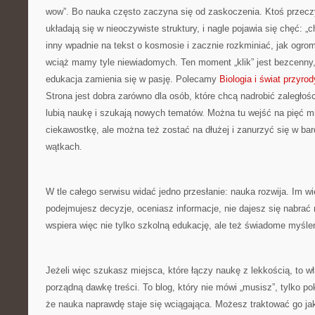
wow”. Bo nauka często zaczyna się od zaskoczenia. Ktoś przeczy
układają się w nieoczywiste struktury, i nagle pojawia się chęć: „
inny wpadnie na tekst o kosmosie i zacznie rozkminiać, jak ogrom
wciąż mamy tyle niewiadomych. Ten moment „klik” jest bezcenny,
edukacja zamienia się w pasję. Polecamy
Biologia i świat przyrod
Strona jest dobra zarówno dla osób, które chcą nadrobić zaległości,
lubią naukę i szukają nowych tematów. Można tu wejść na pięć mi
ciekawostkę, ale można też zostać na dłużej i zanurzyć się w ba
wątkach.
W tle całego serwisu widać jedno przesłanie: nauka rozwija. Im wi
podejmujesz decyzje, oceniasz informacje, nie dajesz się nabrać
wspiera więc nie tylko szkolną edukację, ale też świadome myśle
Jeżeli więc szukasz miejsca, które łączy naukę z lekkością, to wł
porządną dawkę treści. To blog, który nie mówi „musisz”, tylko po
że nauka naprawdę staje się wciągająca. Możesz traktować go ja