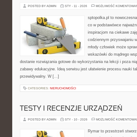
POSTED BY ADMIN
STY - 11 - 2026
MOŻLIWOŚĆ KOMENTOWA
sptopolka.pl to nowoczesna
co w podstawówce najważni
inspiracjom na ciekawe zaj
codziennym przyswajaniu w
młody człowiek może sprawd
wskazówki do mądrego wspi
dostanie rozwiązania gotowe do wykorzystania na lekcji i poza ni
zabawy edukacyjne. Ideą serwisu jest ułatwienie procesu nauki tak
przewidywalny. W […]
CATEGORIES:
NIERUCHOMOŚCI
TESTY I RECENZJE URZĄDZEŃ
POSTED BY ADMIN
STY - 10 - 2026
MOŻLIWOŚĆ KOMENTOWA
Rymar to przestrzeń stworz