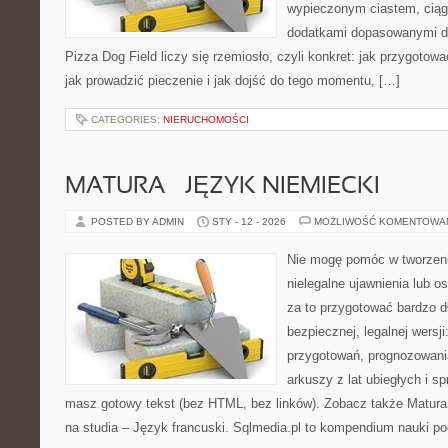
wypieczonym ciastem, ciąg
dodatkami dopasowanymi do
Pizza Dog Field liczy się rzemiosło, czyli konkret: jak przygotowa
jak prowadzić pieczenie i jak dojść do tego momentu, […]
CATEGORIES:
NIERUCHOMOŚCI
MATURA – JĘZYK NIEMIECKI
POSTED BY ADMIN
STY - 12 - 2026
MOŻLIWOŚĆ KOMENTOWA
Nie mogę pomóc w tworzeniu 
nielegalne ujawnienia lub 
za to przygotować bardzo d
bezpiecznej, legalnej wersji
przygotowań, prognozowani
arkuszy z lat ubiegłych i 
masz gotowy tekst (bez HTML, bez linków). Zobacz także Matura
na studia – Język francuski. Sqlmedia.pl to kompendium nauki p