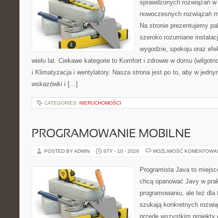
sprawdzonych rozwiązań w 
nowoczesnych rozwiązań m
Na stronie prezentujemy pal
szeroko rozumiane instalac
wygodzie, spokoju oraz efe
wielu lat. Ciekawe kategorie to Komfort i zdrowie w domu (wilgotn
i Klimatyzacja i wentylatory. Nasza strona jest po to, aby w jed
wskazówki i […]
CATEGORIES:
NIERUCHOMOŚCI
PROGRAMOWANIE MOBILNE
POSTED BY ADMIN
STY - 10 - 2026
MOŻLIWOŚĆ KOMENTOWA
Programista Java to miejsc
chcą opanować Javy w prakt
programowaniu, ale też dla 
szukają konkretnych rozwiąz
przede wszystkim projekty 