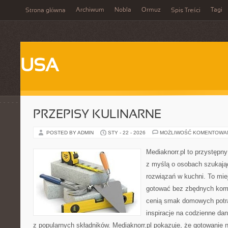
Archiwum
Nobla
Ormuz
Tagi
Strona główna
Spis Treści
USA
PRZEPISY KULINARNE
POSTED BY ADMIN
STY - 22 - 2026
MOŻLIWOŚĆ KOMENTOWA
Mediaknorr.pl to przystępny
z myślą o osobach szukaj
rozwiązań w kuchni. To miej
gotować bez zbędnych kompl
cenią smak domowych potra
inspiracje na codzienne da
z popularnych składników. Mediaknorr.pl pokazuje, że gotowanie n