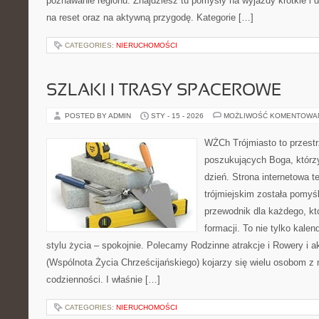
poznawanie regionu. Znajdziesz tu pomysły na wyjazdy krótkie i d
na reset oraz na aktywną przygodę. Kategorie […]
CATEGORIES:
NIERUCHOMOŚCI
SZLAKI I TRASY SPACEROWE
POSTED BY ADMIN
STY - 15 - 2026
MOŻLIWOŚĆ KOMENTOWA
WŻCh Trójmiasto to przest
poszukujących Boga, którz
dzień. Strona internetowa t
trójmiejskim została pomyś
przewodnik dla każdego, kt
formacji. To nie tylko kalen
stylu życia – spokojnie. Polecamy Rodzinne atrakcje i Rowery 
(Wspólnota Życia Chrześcijańskiego) kojarzy się wielu osobom z
codzienności. I właśnie […]
CATEGORIES:
NIERUCHOMOŚCI