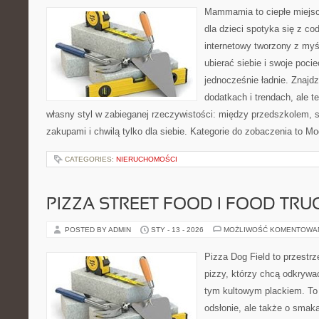
Mammamia to ciepłe miejsc
dla dzieci spotyka się z co
internetowy tworzony z myś
ubierać siebie i swoje poci
jednocześnie ładnie. Znajdz
dodatkach i trendach, ale t
własny styl w zabieganej rzeczywistości: między przedszkolem, 
zakupami i chwilą tylko dla siebie. Kategorie do zobaczenia to M
CATEGORIES:
NIERUCHOMOŚCI
PIZZA STREET FOOD I FOOD TRU
POSTED BY ADMIN
STY - 13 - 2026
MOŻLIWOŚĆ KOMENTOWA
Pizza Dog Field to przestr
pizzy, którzy chcą odkrywa
tym kultowym plackiem. To 
odsłonie, ale także o smaka