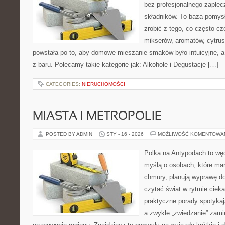
bez profesjonalnego zaplec
składników. To baza pomysłó
zrobić z tego, co często cz
mikserów, aromatów, cytrus
powstała po to, aby domowe mieszanie smaków było intuicyjne, a
z baru. Polecamy takie kategorie jak: Alkohole i Degustacje […]
CATEGORIES:
NIERUCHOMOŚCI
MIASTA I METROPOLIE
POSTED BY ADMIN
STY - 16 - 2026
MOŻLIWOŚĆ KOMENTOWA
Polka na Antypodach to wę
myślą o osobach, które marz
chmury, planują wyprawę do
czytać świat w rytmie cieka
praktyczne porady spotykaj
a zwykłe „zwiedzanie” zamie