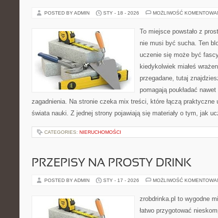
POSTED BY ADMIN
STY - 18 - 2026
MOŻLIWOŚĆ KOMENTOWA
To miejsce powstało z pros
nie musi być sucha. Ten bl
uczenie się może być fascy
kiedykolwiek miałeś wrażen
przegadane, tutaj znajdzies
pomagają poukładać nawet 
zagadnienia. Na stronie czeka mix treści, które łączą praktyczn
świata nauki. Z jednej strony pojawiają się materiały o tym, jak u
CATEGORIES:
NIERUCHOMOŚCI
PRZEPISY NA PROSTY DRINK
POSTED BY ADMIN
STY - 17 - 2026
MOŻLIWOŚĆ KOMENTOWA
zrobdrinka.pl to wygodne mi
łatwo przygotować nieskom