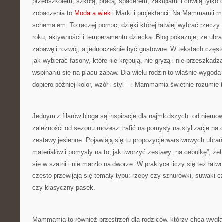
przedszkolem, szkołą, pracą, spacerem, zakupami i chwilą tylko d
zobaczenia to
Moda a wiek
i Marki i projektanci. Na Mammamii m
schematem. To raczej pomoc, dzięki której łatwiej wybrać rzecz
roku, aktywności i temperamentu dziecka. Blog pokazuje, że ubr
zabawę i rozwój, a jednocześnie być gustowne. W tekstach częst
jak wybierać fasony, które nie krępują, nie gryzą i nie przeszkadz
wspinaniu się na placu zabaw. Dla wielu rodzin to właśnie wygoda
dopiero później kolor, wzór i styl – i Mammamia świetnie rozumie 
Jednym z filarów bloga są inspiracje dla najmłodszych: od niemo
zależności od sezonu możesz trafić na pomysły na stylizacje na c
zestawy jesienne. Pojawiają się tu propozycje warstwowych ubrań
materiałów i pomysły na to, jak tworzyć zestawy „na cebulkę”, że
się w szatni i nie marzło na dworze. W praktyce liczy się też łatw
często przewijają się tematy typu: rzepy czy sznurówki, suwaki cz
czy klasyczny pasek.
Mammamia to również przestrzeń dla rodziców, którzy chcą wygląd