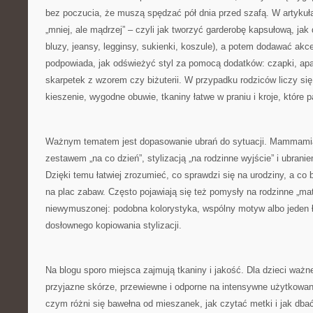
bez poczucia, że muszą spędzać pół dnia przed szafą. W artykuł
„mniej, ale mądrzej” – czyli jak tworzyć garderobę kapsułową, jak d
bluzy, jeansy, legginsy, sukienki, koszule), a potem dodawać akcen
podpowiada, jak odświeżyć styl za pomocą dodatków: czapki, apas
skarpetek z wzorem czy biżuterii. W przypadku rodziców liczy się
kieszenie, wygodne obuwie, tkaniny łatwe w praniu i kroje, które p
Ważnym tematem jest dopasowanie ubrań do sytuacji. Mammamia
zestawem „na co dzień”, stylizacją „na rodzinne wyjście” i ubrani
Dzięki temu łatwiej zrozumieć, co sprawdzi się na urodziny, a co 
na plac zabaw. Często pojawiają się też pomysły na rodzinne „ma
niewymuszonej: podobna kolorystyka, wspólny motyw albo jeden ł
dosłownego kopiowania stylizacji.
Na blogu sporo miejsca zajmują tkaniny i jakość. Dla dzieci ważne
przyjazne skórze, przewiewne i odporne na intensywne użytkow
czym różni się bawełna od mieszanek, jak czytać metki i jak dbać