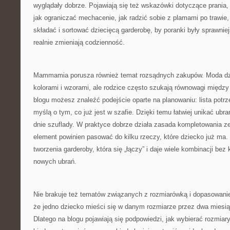
wyglądały dobrze. Pojawiają się też wskazówki dotyczące prania,
jak ograniczać mechacenie, jak radzić sobie z plamami po trawie,
składać i sortować dziecięcą garderobę, by poranki były sprawniej
realnie zmieniają codzienność.
Mammamia porusza również temat rozsądnych zakupów. Moda dzie
kolorami i wzorami, ale rodzice często szukają równowagi międ
blogu możesz znaleźć podejście oparte na planowaniu: lista potrze
myślą o tym, co już jest w szafie. Dzięki temu łatwiej unikać ubrań
dnie szuflady. W praktyce dobrze działa zasada kompletowania 
element powinien pasować do kilku rzeczy, które dziecko już ma
tworzenia garderoby, która się „łączy” i daje wiele kombinacji bez
nowych ubrań.
Nie brakuje też tematów związanych z rozmiarówką i dopasowani
że jedno dziecko mieści się w danym rozmiarze przez dwa miesiąc
Dlatego na blogu pojawiają się podpowiedzi, jak wybierać rozmiary „