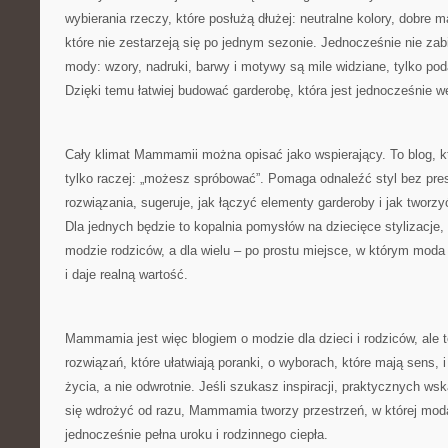
wybierania rzeczy, które posłużą dłużej: neutralne kolory, dobre ma
które nie zestarzeją się po jednym sezonie. Jednocześnie nie zabi
mody: wzory, nadruki, barwy i motywy są mile widziane, tylko p
Dzięki temu łatwiej budować garderobę, która jest jednocześnie we
Cały klimat Mammamii można opisać jako wspierający. To blog, kt
tylko raczej: „możesz spróbować”. Pomaga odnaleźć styl bez pres
rozwiązania, sugeruje, jak łączyć elementy garderoby i jak tworz
Dla jednych będzie to kopalnia pomysłów na dziecięce stylizacje,
modzie rodziców, a dla wielu – po prostu miejsce, w którym moda
i daje realną wartość.
Mammamia jest więc blogiem o modzie dla dzieci i rodziców, ale 
rozwiązań, które ułatwiają poranki, o wyborach, które mają sens, i
życia, a nie odwrotnie. Jeśli szukasz inspiracji, praktycznych w
się wdrożyć od razu, Mammamia tworzy przestrzeń, w której moda
jednocześnie pełna uroku i rodzinnego ciepła.