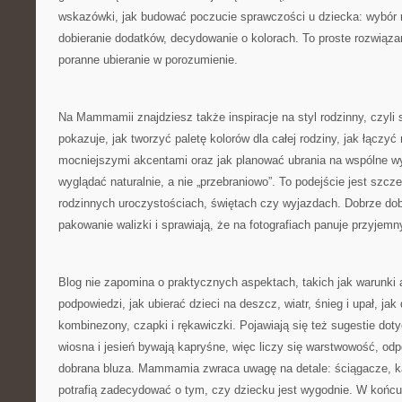
wskazówki, jak budować poczucie sprawczości u dziecka: wybó
dobieranie dodatków, decydowanie o kolorach. To proste rozwiąza
poranne ubieranie w porozumienie.
Na Mammamii znajdziesz także inspiracje na styl rodzinny, czyli
pokazuje, jak tworzyć paletę kolorów dla całej rodziny, jak łączyć
mocniejszymi akcentami oraz jak planować ubrania na wspólne wyj
wyglądać naturalnie, a nie „przebraniowo”. To podejście jest szc
rodzinnych uroczystościach, świętach czy wyjazdach. Dobrze dobr
pakowanie walizki i sprawiają, że na fotografiach panuje przyjemn
Blog nie zapomina o praktycznych aspektach, takich jak warunki
podpowiedzi, jak ubierać dzieci na deszcz, wiatr, śnieg i upał, jak 
kombinezony, czapki i rękawiczki. Pojawiają się też sugestie doty
wiosna i jesień bywają kapryśne, więc liczy się warstwowość, odp
dobrana bluza. Mammamia zwraca uwagę na detale: ściągacze, ka
potrafią zadecydować o tym, czy dziecku jest wygodnie. W końcu 