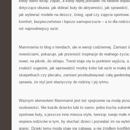
kiedy warto wziąć zapas, a kiedy lepiej postawić na idealne dopa
dotyczące obuwia: jak dobrać buty do aktywności, jak sprawdzić, 
jak wybierać modele na deszcz, śnieg, upał czy zajęcia sportowe
komfort, bezpieczeństwo i lepsze samopoczucie – a to dla rodzic
niż najmodniejszy wzór.
Mammamia to blog o trendach, ale w wersji codziennej. Zamiast 
nowościami, pokazuje, jak przenosić inspiracje do realnego życia
rower, na piknik, do sklepu. Trend staje się tu punktem wyjścia,
znaleźć sugestie, jak wprowadzić modny kolor lub wzór w małej 
skarpetkach czy plecaku, zamiast przebudowywać całą garderobę
sprawia, że styl jest elastyczny do rodziny i jej rytmu.
Ważnym elementem Mammamii jest też spojrzenie na modę przez
osobowości. Nie każde dziecko lubi to samo: jedno kocha sukienki i
sportowe buty, a jeszcze inne miesza style, tworząc swoje małe
wspiera rodziców w tym, by słuchać dzieci i pozwalać im na wyb
granic. Dzięki temu moda staje się zabawą, a nie źródłem konflikt