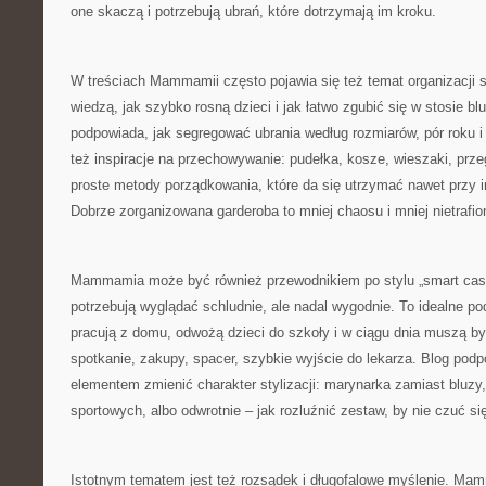
one skaczą i potrzebują ubrań, które dotrzymają im kroku.
W treściach Mammamii często pojawia się też temat organizacji sz
wiedzą, jak szybko rosną dzieci i jak łatwo zgubić się w stosie bl
podpowiada, jak segregować ubrania według rozmiarów, pór roku i
też inspiracje na przechowywanie: pudełka, kosze, wieszaki, prze
proste metody porządkowania, które da się utrzymać nawet przy 
Dobrze zorganizowana garderoba to mniej chaosu i mniej nietrafi
Mammamia może być również przewodnikiem po stylu „smart casua
potrzebują wyglądać schludnie, ale nadal wygodnie. To idealne pod
pracują z domu, odwożą dzieci do szkoły i w ciągu dnia muszą by
spotkanie, zakupy, spacer, szybkie wyjście do lekarza. Blog pod
elementem zmienić charakter stylizacji: marynarka zamiast bluzy
sportowych, albo odwrotnie – jak rozluźnić zestaw, by nie czuć s
Istotnym tematem jest też rozsądek i długofalowe myślenie. M