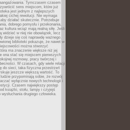
zaangażowania. Tymczasem czasem
zywrócić sens miejscom, które już
lioteka jest jednym z najlepszych
akiej cichej rewolucji. Nie wymaga
 aby działać skutecznie. Potrzebuje
ania, dobrego pomysłu i przekonania,
az kultura wciąż mają realną siłę. Jeśli
ą widzieć w niej nie obowiązek, lecz
dy dzieje się coś naprawdę ważnego.
owionej biblioteki pokazuje, że nawet w
miejscowości można stworzyć
która ma znaczenie większe niż jej
e ona stać się miejscem pierwszych
spokojnej rozmowy, pracy twórczej i
becności. W czasach, gdy wiele relacji
ię do sieci, taka fizyczna przestrzeń
yskuje jeszcze większą wartość. To
j ludzie przypominają sobie, że rozwój
aczać wyłącznie nowych technologii i
estycji. Czasem największy postęp
od książki, stołu, lampy i czyjejś
 wysłuchania drugiego człowieka.