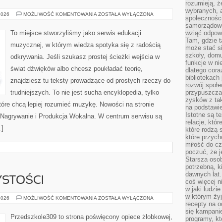
rozumieją, ż
wybranych, 
RODZAJE
2026
MOŻLIWOŚĆ KOMENTOWANIA
ZOSTAŁA WYŁĄCZONA
społeczności
GŁOSÓW
I
samorządowc
REJESTRY
To miejsce stworzyliśmy jako serwis edukacji
wziąć odpowi
WOKALNE
Tam, gdzie t
muzycznej, w którym wiedza spotyka się z radością
może stać si
szkoły, domu
odkrywania. Jeśli szukasz prostej ścieżki wejścia w
funkcje w ni
świat dźwięków albo chcesz poukładać teorię,
dlatego cor
bibliotekach
znajdziesz tu teksty prowadzące od prostych rzeczy do
rozwój społe
trudniejszych. To nie jest sucha encyklopedia, tylko
przypuszczać
zysków z tak
tóre chcą lepiej rozumieć muzykę. Nowości na stronie
na podstawi
Istotne są t
 Nagrywanie i Produkcja Wokalna. W centrum serwisu są
relacje, któ
…]
które rodzą 
które przyc
miłość do cz
poczuć, że j
Starsza oso
potrzebną, k
dawnych lat
YSTOŚCI
coś więcej n
w jaki ludzi
w którym żyj
ŚWIĘTA
2026
MOŻLIWOŚĆ KOMENTOWANIA
ZOSTAŁA WYŁĄCZONA
I
recepty na 
UROCZYSTOŚCI
się kampanie
Przedszkole309 to strona poświęcony opiece żłobkowej,
programy, k