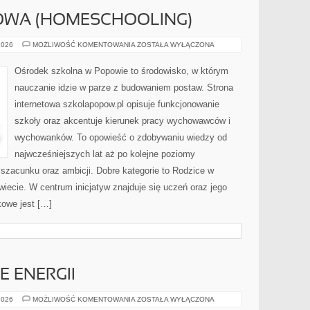
WA (HOMESCHOOLING)
EDUKACJA
2026
MOŻLIWOŚĆ KOMENTOWANIA
ZOSTAŁA WYŁĄCZONA
DOMOWA
(HOMESCHOOLING)
Ośrodek szkolna w Popowie to środowisko, w którym
nauczanie idzie w parze z budowaniem postaw. Strona
internetowa szkolapopow.pl opisuje funkcjonowanie
szkoły oraz akcentuje kierunek pracy wychowawców i
wychowanków. To opowieść o zdobywaniu wiedzy od
najwcześniejszych lat aż po kolejne poziomy
zacunku oraz ambicji. Dobre kategorie to Rodzice w
wiecie. W centrum inicjatyw znajduje się uczeń oraz jego
owe jest […]
 ENERGII
MAGAZYNOWANIE
2026
MOŻLIWOŚĆ KOMENTOWANIA
ZOSTAŁA WYŁĄCZONA
ENERGII