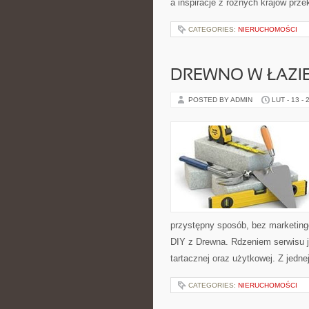
a inspiracje z różnych krajów prz
CATEGORIES:
NIERUCHOMOŚCI
DREWNO W ŁAZIE
POSTED BY ADMIN
LUT - 13 - 
przystępny sposób, bez marketing
DIY z Drewna. Rdzeniem serwisu je
tartacznej oraz użytkowej. Z jed
CATEGORIES:
NIERUCHOMOŚCI