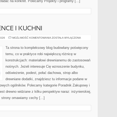
ekładać na konkret. Polecamy Projekty i programy […]
NCE I KUCHNI
DREWNO
2026
MOŻLIWOŚĆ KOMENTOWANIA
ZOSTAŁA WYŁĄCZONA
W
ŁAZIENCE
I
Ta strona to kompleksowy blog budowlany poświęcony
KUCHNI
temu, co w praktyce robi największą różnicę w
konstrukcjach: materiałowi drewnianemu do zastosowań
nośnych. Jeżeli interesuje Cię wznoszenie budynku,
odświeżenie, podest, połać dachowa, strop albo
drewniane dodatki, znajdziesz tu informacje podane w
owych ogólników. Polecamy kategorie Poradnik Zakupowy i
st drewno widziane z kilku perspektyw naraz: inżynierskiej,
nej strony omawiamy cechy […]