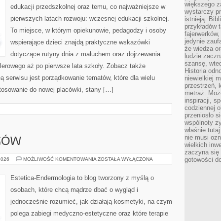
większego 
edukacji przedszkolnej oraz temu, co najważniejsze w
wystarczy pr
pierwszych latach rozwoju: wczesnej edukacji szkolnej.
istnieją. Bib
przykładów t
To miejsce, w którym opiekunowie, pedagodzy i osoby
fajerwerków,
jedynie zauf
wspierające dzieci znajdą praktyczne wskazówki
że wiedza or
dotyczące rutyny dnia z maluchem oraz dojrzewania
ludzie zaczn
szansę, wte
lerowego aż po pierwsze lata szkoły. Zobacz także
Historia odn
ą serwisu jest porządkowanie tematów, które dla wielu
niewielkiej 
przestrzeń, 
tosowanie do nowej placówki, stany […]
metraż. Moż
inspiracji, 
codziennej o
przeniosło s
wspólnoty z
właśnie tuta
nie musi ozn
GÓW
wielkich inw
zaczyna się 
RECENZJE
gotowości do
2026
MOŻLIWOŚĆ KOMENTOWANIA
ZOSTAŁA WYŁĄCZONA
ZABIEGÓW
Estetica-Endermologia to blog tworzony z myślą o
osobach, które chcą mądrze dbać o wygląd i
jednocześnie rozumieć, jak działają kosmetyki, na czym
polega zabiegi medyczno-estetyczne oraz które terapie