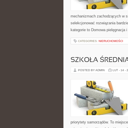
mechanizmach zachodzących w skó
selekcjonować rozwiązania bardzi
kategorie to Domowa pielęgnacja 
CATEGORIES:
NIERUCHOMOŚCI
SZKOŁA ŚREDNI
POSTED BY ADMIN
LUT - 14 - 
priorytety samorządów. To miejsce