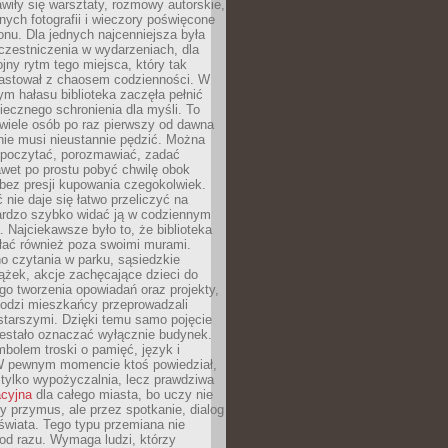
wiły się warsztaty, rozmowy autorskie,
nych fotografii i wieczory poświęcone
ionu. Dla jednych najcenniejsza była
czestniczenia w wydarzeniach, dla
jny rytm tego miejsca, który tak
astował z chaosem codzienności. W
ym hałasu biblioteka zaczęła pełnić
iecznego schronienia dla myśli. To
wiele osób po raz pierwszy od dawna
nie musi nieustannie pędzić. Można
, poczytać, porozmawiać, zadać
awet po prostu pobyć chwilę obok
 bez presji kupowania czegokolwiek.
 nie daje się łatwo przeliczyć na
bardzo szybko widać ją w codziennym
. Najciekawsze było to, że biblioteka
łać również poza swoimi murami.
o czytania w parku, sąsiedzkie
ążek, akcje zachęcające dzieci do
o tworzenia opowiadań oraz projekty,
łodzi mieszkańcy przeprowadzali
starszymi. Dzięki temu samo pojęcie
rzestało oznaczać wyłącznie budynek.
mbolem troski o pamięć, język i
W pewnym momencie ktoś powiedział,
e tylko wypożyczalnia, lecz prawdziwa
acyjna
dla całego miasta, bo uczy nie
y przymus, ale przez spotkanie, dialog
świata. Tego typu przemiana nie
od razu. Wymaga ludzi, którzy