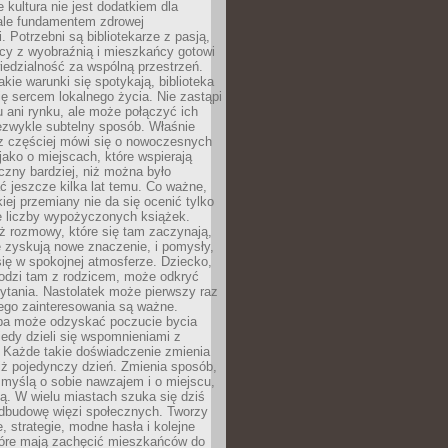
e kultura nie jest dodatkiem dla
ale fundamentem zdrowej
. Potrzebni są bibliotekarze z pasją,
y z wyobraźnią i mieszkańcy gotowi
edzialność za wspólną przestrzeń.
akie warunki się spotykają, biblioteka
ę sercem lokalnego życia. Nie zastąpi
 ani rynku, ale może połączyć ich
ezwykle subtelny sposób. Właśnie
az częściej mówi się o nowoczesnych
 jako o miejscach, które wspierają
czny bardziej, niż można było
 jeszcze kilka lat temu. Co ważne,
iej przemiany nie da się ocenić tylko
e liczby wypożyczonych książek.
eż rozmowy, które się tam zaczynają,
re zyskują nowe znaczenie, i pomysły,
się w spokojnej atmosferze. Dziecko,
hodzi tam z rodzicem, może odkryć
ytania. Nastolatek może pierwszy raz
ego zainteresowania są ważne.
ba może odzyskać poczucie bycia
iedy dzieli się wspomnieniami z
. Każde takie doświadczenie zmienia
iż pojedynczy dzień. Zmienia sposób,
e myślą o sobie nawzajem i o miejscu,
ą. W wielu miastach szuka się dziś
odbudowę więzi społecznych. Tworzy
, strategie, modne hasła i kolejne
tóre mają zachęcić mieszkańców do