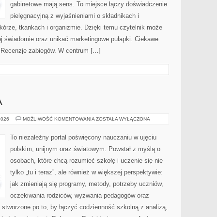
gabinetowe mają sens. To miejsce łączy doświadczenie
pielęgnacyjną z wyjaśnieniami o składnikach i
rze, tkankach i organizmie. Dzięki temu czytelnik może
ej świadomie oraz unikać marketingowe pułapki. Ciekawe
i Recenzje zabiegów. W centrum […]
A
SZKOŁA
2026
MOŻLIWOŚĆ KOMENTOWANIA
ZOSTAŁA WYŁĄCZONA
ŚREDNIA
To niezależny portal poświęcony nauczaniu w ujęciu
polskim, unijnym oraz światowym. Powstał z myślą o
osobach, które chcą rozumieć szkołę i uczenie się nie
tylko „tu i teraz”, ale również w większej perspektywie:
jak zmieniają się programy, metody, potrzeby uczniów,
oczekiwania rodziców, wyzwania pedagogów oraz
 stworzone po to, by łączyć codzienność szkolną z analizą,