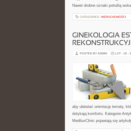
Nawet drobne oznaki potrafią wsk
CATEGORIES:
NIERUCHOMOŚCI
GINEKOLOGIA ES
REKONSTRUKCY
POSTED BY ADMIN
LUT - 18 - 
aby ułatwiać orientację tematy, k
dotykają komfortu. Kategorie Anty
MediluxClinic pojawiają się artyku