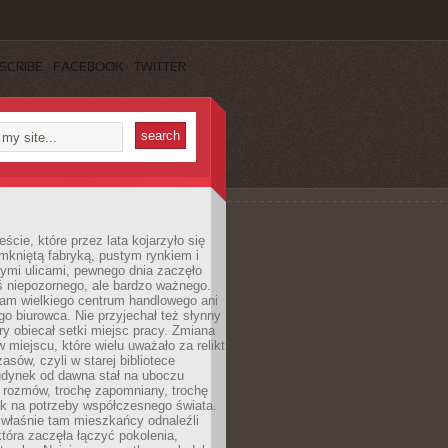
SCRIBE
FACEBOOK
TWITTER
cie, które przez lata kojarzyło się
mkniętą fabryką, pustym rynkiem i
ymi ulicami, pewnego dnia zaczęło
ś niepozornego, ale bardzo ważnego.
tam wielkiego centrum handlowego ani
 biurowca. Nie przyjechał też słynny
óry obiecał setki miejsc pracy. Zmiana
w miejscu, które wielu uważało za relikt
asów, czyli w starej bibliotece
udynek od dawna stał na uboczu
 rozmów, trochę zapomniany, trochę
ak na potrzeby współczesnego świata.
łaśnie tam mieszkańcy odnaleźli
która zaczęła łączyć pokolenia,