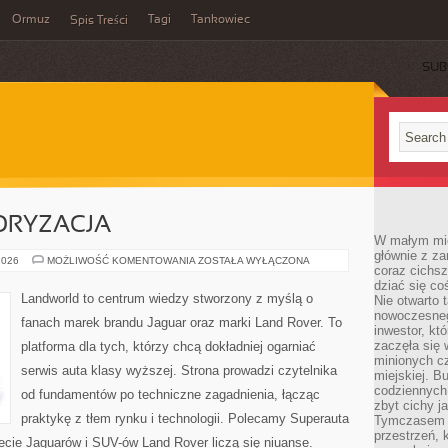
Ormuz
Tagi
Tankowiec
Spis Treści
SUB
TORYZACJA
W małym mieś
głównie z za
LIFESTYLE
2026
MOŻLIWOŚĆ KOMENTOWANIA
ZOSTAŁA WYŁĄCZONA
coraz cichsz
I
MOTORYZACJA
dziać się co
Landworld to centrum wiedzy stworzony z myślą o
Nie otwarto 
nowoczesnego
fanach marek brandu Jaguar oraz marki Land Rover. To
inwestor, kt
zaczęła się 
platforma dla tych, którzy chcą dokładniej ogarniać
minionych cz
serwis auta klasy wyższej. Strona prowadzi czytelnika
miejskiej. B
codziennych
od fundamentów po techniczne zagadnienia, łącząc
zbyt cichy j
praktykę z tłem rynku i technologii. Polecamy Superauta
Tymczasem w
przestrzeń, 
wiecie Jaguarów i SUV-ów Land Rover liczą się niuanse.