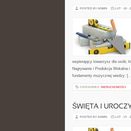
POSTED BY ADMIN
LUT - 16 - 
wspierający towarzysz dla osób, k
Nagrywanie i Produkcja Wokalna i
fundamenty muzycznej wiedzy: [
CATEGORIES:
NIERUCHOMOŚCI
ŚWIĘTA I UROCZ
POSTED BY ADMIN
LUT - 15 - 