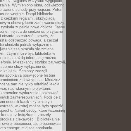
trzeby. Najpierw wszystko wyglądało
zajnie. Wymieniono okna, odświeżono
aprawiono schody przy wejściu. Potem
as na wnętrze. Dotąd biblioteka
ę z ciężkimi regałami, skrzypiącą
urowym obowiązkiem zachowania ciszy.
zyskała zupełnie nowe oblicze. Jasne
odne miejsca do siedzenia, przyjazne
i otwarta przestrzeń sprawiły, że
estał odstraszać powagą, a zaczął
ie chodziło jednak wyłącznie o
jważniejsza okazała się zmiana
tym, czym może być biblioteka w
y niemal każdą informację można
lefonie. Mieszkańcy szybko zauważyli,
sce nie służy wyłącznie do
a książek. Seniorzy zaczęli
na spotkania poświęcone historii
pomnieniom z dawnych lat. Młodzież
można tam nie tylko odrabiać lekcje,
ować nad własnymi projektami,
 kameralne wydarzenia i poznawać
bnych zainteresowaniach. Rodzice z
mi docenili kącik czytelniczy i
estrzeń, w której można było spędzić
piechu. Nawet osoby, które wcześniej
 kontakt z książkami, zaczęły
środka z ciekawości. Biblioteka nie
ż swojej obecności, ale proponowała
otrzebnego: miejsce spotkania.