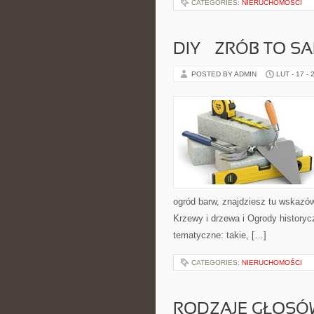
CATEGORIES:
NIERUCHOMOŚCI
DIY – ZRÓB TO 
POSTED BY ADMIN
LUT - 17 - 
ogród barw, znajdziesz tu wskazów
Krzewy i drzewa i Ogrody historyc
tematyczne: takie, […]
CATEGORIES:
NIERUCHOMOŚCI
RODZAJE GŁOSÓW