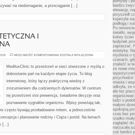
pomysły i po
bardzo zwyc
azywać na niedomaganie, a przeciąganie […]
elewację, n
przyszedł cz
kojarzyła si
podłogą i s
Po remoncie 
światło, wyg
TETYCZNA I
kolory ścian 
budynek prz
JNA
zapraszać. N
estetykę. Na
myślenia o 
GINEKOLOGIA
2026
MOŻLIWOŚĆ KOMENTOWANIA
ZOSTAŁA WYŁĄCZONA
ESTETYCZNA
czasach, gd
I
znaleźć w te
REKONSTRUKCYJNA
MediluxClinic to przestrzeń w sieci stworzone z myślą o
że nowe miej
wypożyczani
dobrostanie pań na każdym etapie życia. To blog
przychodzić 
internetowy, który łączy praktyczną wiedzę z
miasta i ws
odkryła, że 
zrozumieniem dla codziennych dylematów. W centrum
ale też prac
tej przestrzeni stoi prewencja, świadome decyzje oraz
organizować
ludzi o podo
poznawanie sygnałów organizmu. Wpisy powstają tak,
małymi dzieć
spokojną prz
tóre często bywają przeładowane mitem, a jednocześnie
czas bez poś
koncepcja i planowanie rodziny i Ciąża i poród. Na łamach
rzadko miały
zaglądać do 
ły […]
narzucała ju
coś bardzo p