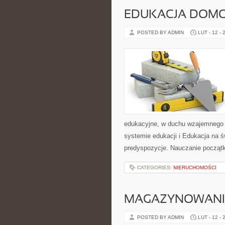
EDUKACJA DOMO
POSTED BY ADMIN
LUT - 12 - 
edukacyjne, w duchu wzajemnego s
systemie edukacji i Edukacja na ś
predyspozycje. Nauczanie początk
CATEGORIES:
NIERUCHOMOŚCI
MAGAZYNOWANIE
POSTED BY ADMIN
LUT - 12 - 