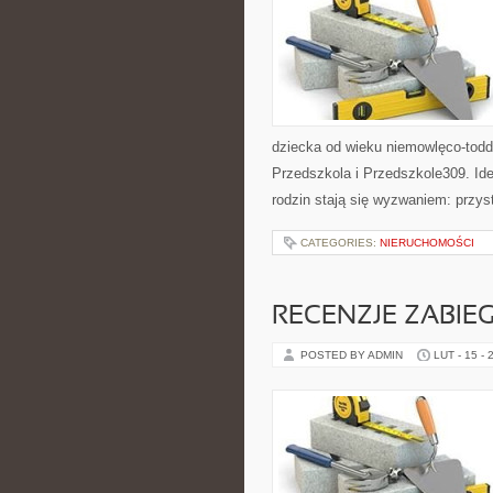
dziecka od wieku niemowlęco-todd
Przedszkola i Przedszkole309. Ide
rodzin stają się wyzwaniem: przys
CATEGORIES:
NIERUCHOMOŚCI
RECENZJE ZABIE
POSTED BY ADMIN
LUT - 15 - 