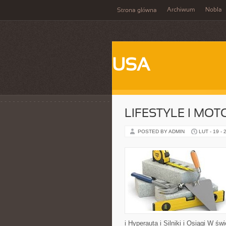
Archiwum
Nobla
Strona główna
USA
LIFESTYLE I MO
POSTED BY ADMIN
LUT - 19 - 
i Hyperauta i Silniki i Osiągi W ś