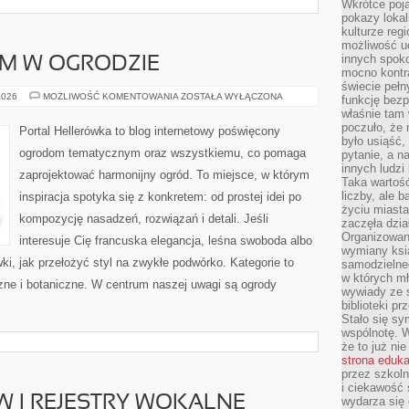
Wkrótce poja
pokazy lokal
kulturze reg
możliwość u
innych spoko
SAM W OGRODZIE
mocno kontr
świecie pełn
DIY
2026
MOŻLIWOŚĆ KOMENTOWANIA
ZOSTAŁA WYŁĄCZONA
funkcję bezp
–
właśnie tam 
ZRÓB
TO
poczuło, że 
Portal Hellerówka to blog internetowy poświęcony
SAM
było usiąść
W
ogrodom tematycznym oraz wszystkiemu, co pomaga
pytanie, a n
OGRODZIE
innych ludzi
zaprojektować harmonijny ogród. To miejsce, w którym
Taka wartość
liczby, ale 
inspiracja spotyka się z konkretem: od prostej idei po
życiu miasta
kompozycję nasadzeń, rozwiązań i detali. Jeśli
zaczęła dzia
Organizowan
interesuje Cię francuska elegancja, leśna swoboda albo
wymiany ksi
ki, jak przełożyć styl na zwykłe podwórko. Kategorie to
samodzielneg
w których m
zne i botaniczne. W centrum naszej uwagi są ogrody
wywiady ze 
biblioteki p
Stało się sy
wspólnotę. 
że to już ni
strona eduk
przez szkoln
i ciekawość 
 I REJESTRY WOKALNE
wydarza się 