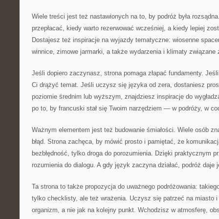
Wiele treści jest też nastawionych na to, by podróż była rozsądna
przepłacać, kiedy warto rezerwować wcześniej, a kiedy lepiej zos
Dostajesz też inspiracje na wyjazdy tematyczne: wiosenne spacer
winnice, zimowe jarmarki, a także wydarzenia i klimaty związane 
Jeśli dopiero zaczynasz, strona pomaga złapać fundamenty. Jeśl
Ci drążyć temat. Jeśli uczysz się języka od zera, dostaniesz prost
poziomie średnim lub wyższym, znajdziesz inspiracje do wygład
po to, by francuski stał się Twoim narzędziem — w podróży, w co
Ważnym elementem jest też budowanie śmiałości. Wiele osób zna 
błąd. Strona zachęca, by mówić prosto i pamiętać, że komunikacj
bezbłędność, tylko droga do porozumienia. Dzięki praktycznym pr
rozumienia do dialogu. A gdy język zaczyna działać, podróż daje 
Ta strona to także propozycja do uważnego podróżowania: takieg
tylko checklisty, ale też wrażenia. Uczysz się patrzeć na miasto i
organizm, a nie jak na kolejny punkt. Wchodzisz w atmosferę, ob