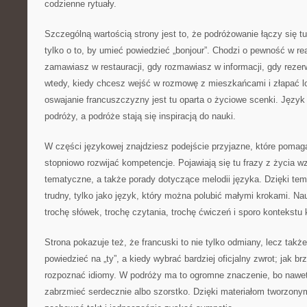
codzienne rytuały.
Szczególną wartością strony jest to, że podróżowanie łączy się t
tylko o to, by umieć powiedzieć „bonjour”. Chodzi o pewność w re
zamawiasz w restauracji, gdy rozmawiasz w informacji, gdy rezer
wtedy, kiedy chcesz wejść w rozmowę z mieszkańcami i złapać lo
oswajanie francuszczyzny jest tu oparta o życiowe scenki. Język
podróży, a podróże stają się inspiracją do nauki.
W części językowej znajdziesz podejście przyjazne, które pomaga
stopniowo rozwijać kompetencje. Pojawiają się tu frazy z życia wz
tematyczne, a także porady dotyczące melodii języka. Dzięki temu
trudny, tylko jako język, który można polubić małymi krokami. Na
trochę słówek, trochę czytania, trochę ćwiczeń i sporo kontekstu 
Strona pokazuje też, że francuski to nie tylko odmiany, lecz także
powiedzieć na „ty”, a kiedy wybrać bardziej oficjalny zwrot; jak br
rozpoznać idiomy. W podróży ma to ogromne znaczenie, bo nawet 
zabrzmieć serdecznie albo szorstko. Dzięki materiałom tworzonym