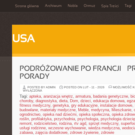
Archiwum
Nobla
Ormuz
Tagi
Strona główna
Spis Treści
USA
PODRÓŻOWANIE PO FRANCJI – 
PORADY
POSTED BY ADMIN
POSTED ON LUT - 11 - 2026
MOŻLIWOŚĆ 
WYŁĄCZONA
Tagi:
apteka
,
aranżacja wnętrz
,
armatura
,
badania genetyczne
,
bi
choroby
,
diagnostyka
,
dieta
,
Dom
,
dzieci
,
edukacja domowa
,
egz
fitness medyczny
,
genetyka
,
gry edukacyjne
,
instalacje domowe
,
budowlane
,
materiały medyczne
,
Meble
,
medycyna
,
Mieszkanie
,
ogrodnictwo
,
opieka nad dziećmi
,
opieka społeczna
,
opieka zdrow
roślin
,
profilaktyka
,
przychodnia
,
psychologia
,
psychologia dzieci
remont
,
rodzicielstwo
,
rodzina
,
rtv agd
,
sprzęt medyczny
,
superfo
usługi rodzinne
,
wczesne wychowanie
,
wiedza medyczna
,
wodoci
zabawa
,
zajęcia dodatkowe
,
zdrowe żywienie
,
zdrowie