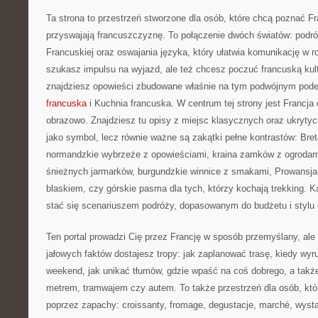
Ta strona to przestrzeń stworzone dla osób, które chcą poznać Fr
przyswajają francuszczyznę. To połączenie dwóch światów: podr
Francuskiej oraz oswajania języka, który ułatwia komunikację w 
szukasz impulsu na wyjazd, ale też chcesz poczuć francuską kultu
znajdziesz opowieści zbudowane właśnie na tym podwójnym podej
francuska
i Kuchnia francuska. W centrum tej strony jest Francja 
obrazowo. Znajdziesz tu opisy z miejsc klasycznych oraz ukrytych
jako symbol, lecz równie ważne są zakątki pełne kontrastów: Bre
normandzkie wybrzeże z opowieściami, kraina zamków z ogrodami
śnieżnych jarmarków, burgundzkie winnice z smakami, Prowansja
blaskiem, czy górskie pasma dla tych, którzy kochają trekking. 
stać się scenariuszem podróży, dopasowanym do budżetu i stylu
Ten portal prowadzi Cię przez Francję w sposób przemyślany, ale
jałowych faktów dostajesz tropy: jak zaplanować trasę, kiedy wy
weekend, jak unikać tłumów, gdzie wpaść na coś dobrego, a takż
metrem, tramwajem czy autem. To także przestrzeń dla osób, kt
poprzez zapachy: croissanty, fromage, degustacje, marché, wystaw