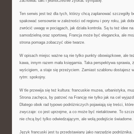
zachować takt i jednocześnie zyskać sympatię.
Ten serwis jest też dla tych, którzy chcą zaplanować szczegóły 
spakować sensownie w zależności od regionu i pory roku, jak do
zwrócić uwagę w pociągach, jak działa kontrola. Są tu też idee na
samodzielną oraz sportową. Francja może być elegancka, ale moż
strona pomaga zobaczyć obie twarze.
W opisach miejsc ważne są nie tylko punkty obowiązkowe, ale te
kawa, innym razem mała księgarnia. Taka perspektywa sprawia, ż
wyścigiem, a staje się przeżyciem. Zamiast szablonu dostajesz 
rytm: spokojny.
W tle przewija się też kultura: francuskie muzea, urbanistyka, mu
Strona zachęca, by patrzeć na Francję nie tylko jak na cel wyjazd
Dlatego obok rad typowo podróżniczych pojawiają się treści, któ
zwyczaje: co jest uprzejme, a co może być nietaktowne. To szcze
nie chcą być tylko odwiedzającym, ale wolą podejście świadome.
Język francuski jest tu przedstawiany jako narzędzie podróżnika.