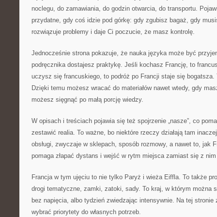
noclegu, do zamawiania, do godzin otwarcia, do transportu. Pojawi
przydatne, gdy coś idzie pod górkę: gdy zgubisz bagaż, gdy musi
rozwiązuje problemy i daje Ci poczucie, że masz kontrolę.
Jednocześnie strona pokazuje, że nauka języka może być przyje
podręcznika dostajesz praktykę. Jeśli kochasz Francję, to francusk
uczysz się francuskiego, to podróż po Francji staje się bogatsza.
Dzięki temu możesz wracać do materiałów nawet wtedy, gdy mas
możesz sięgnąć po małą porcję wiedzy.
W opisach i treściach pojawia się też spojrzenie „nasze”, co po
zestawić realia. To ważne, bo niektóre rzeczy działają tam inacze
obsługi, zwyczaje w sklepach, sposób rozmowy, a nawet to, jak Fr
pomaga złapać dystans i wejść w rytm miejsca zamiast się z nim
Francja w tym ujęciu to nie tylko Paryż i wieża Eiffla. To także p
drogi tematyczne, zamki, zatoki, sady. To kraj, w którym można 
bez napięcia, albo tydzień zwiedzając intensywnie. Na tej stronie
wybrać priorytety do własnych potrzeb.