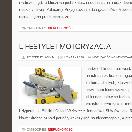
i wdrożeń, gdzie kluczowa jest skuteczność nauczania oraz dobr
i uczących się. Polecamy Przygotowanie do egzaminów i Mówienie
opiera się na przekonaniu, że […]
CATEGORIES:
NIERUCHOMOŚCI
LIFESTYLE I MOTORYZACJA
POSTED BY ADMIN
LUT - 19 - 2026
MOŻLIWOŚĆ KOMENTOWA
Landworld to centrum wied
fanach marek brandu Jaguar
platforma dla tych, którzy 
serwis auta klasy wyższej. 
od fundamentów po technic
praktykę z tłem rynku i te
i Hyperauta i Silniki i Osiągi W świecie Jaguarów i SUV-ów Land R
Nawet drobne oznaki potrafią wskazywać na niedomaganie, a prz
CATEGORIES:
NIERUCHOMOŚCI