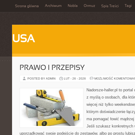
Archiwum
Nobla
Ormuz
Tagi
Strona główna
Spis Treści
USA
PRAWO I PRZEPISY
POSTED BY ADMIN
LUT - 26 - 2026
MOŻLIWOŚĆ KOMENTOWA
Nadorsze-haller.pl to portal
z myślą o osobach, dla któr
więcej niż tylko weekendo
którym doświadczenie łączy
ma pomagać łowić mądrzej i
Jeśli szukasz konkretnych
uporządkować swoje podejście do zestawów, albo po prostu lubisz