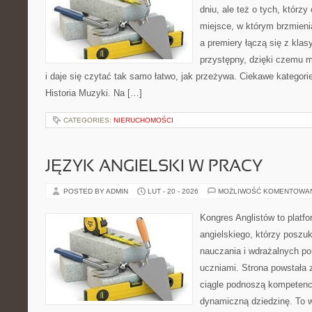
dniu, ale też o tych, którzy
miejsce, w którym brzmienia
a premiery łączą się z kla
przystępny, dzięki czemu m
i daje się czytać tak samo łatwo, jak przeżywa. Ciekawe kategorie
Historia Muzyki. Na […]
CATEGORIES:
NIERUCHOMOŚCI
JĘZYK ANGIELSKI W PRACY
POSTED BY ADMIN
LUT - 20 - 2026
MOŻLIWOŚĆ KOMENTOWA
Kongres Anglistów to platf
angielskiego, którzy posz
nauczania i wdrażalnych p
uczniami. Strona powstała 
ciągle podnoszą kompetencj
dynamiczną dziedzinę. To ws