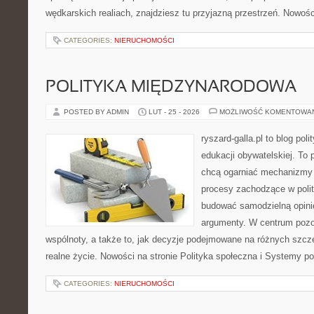
wędkarskich realiach, znajdziesz tu przyjazną przestrzeń. Nowośc
CATEGORIES:
NIERUCHOMOŚCI
POLITYKA MIĘDZYNARODOWA
POSTED BY ADMIN
LUT - 25 - 2026
MOŻLIWOŚĆ KOMENTOWA
ryszard-galla.pl to blog pol
edukacji obywatelskiej. To 
chcą ogarniać mechanizmy p
procesy zachodzące w polit
budować samodzielną opinię
argumenty. W centrum pozos
wspólnoty, a także to, jak decyzje podejmowane na różnych szcze
realne życie. Nowości na stronie Polityka społeczna i Systemy po
CATEGORIES:
NIERUCHOMOŚCI