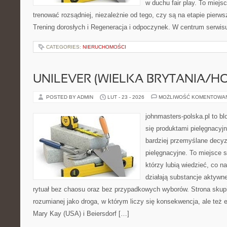
w duchu fair play. To miejs
trenować rozsądniej, niezależnie od tego, czy są na etapie pier
Trening dorosłych i Regeneracja i odpoczynek. W centrum serwisu
CATEGORIES:
NIERUCHOMOŚCI
UNILEVER (WIELKA BRYTANIA/H
POSTED BY ADMIN
LUT - 23 - 2026
MOŻLIWOŚĆ KOMENTOWA
johnmasters-polska.pl to blo
się produktami pielęgnacyj
bardziej przemyślane decy
pielęgnacyjne. To miejsce 
którzy lubią wiedzieć, co na
działają substancje aktywn
rytuał bez chaosu oraz bez przypadkowych wyborów. Strona skupia
rozumianej jako droga, w którym liczy się konsekwencja, ale też
Mary Kay (USA) i Beiersdorf […]