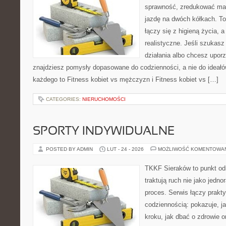
sprawność, zredukować mas
jazdę na dwóch kółkach. To
łączy się z higieną życia, a
realistyczne. Jeśli szukas
działania albo chcesz upor
znajdziesz pomysły dopasowane do codzienności, a nie do ideałów
każdego to Fitness kobiet vs mężczyzn i Fitness kobiet vs […]
CATEGORIES:
NIERUCHOMOŚCI
SPORTY INDYWIDUALNE
POSTED BY ADMIN
LUT - 24 - 2026
MOŻLIWOŚĆ KOMENTOWA
TKKF Sieraków to punkt odn
traktują ruch nie jako jedno
proces. Serwis łączy prakt
codziennością: pokazuje, j
kroku, jak dbać o zdrowie o