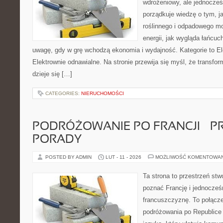
wdrożeniowy, ale jednocześn
porządkuje wiedzę o tym, 
roślinnego i odpadowego mo
energii, jak wygląda łańcu
uwagę, gdy w grę wchodzą ekonomia i wydajność. Kategorie to El
Elektrownie odnawialne. Na stronie przewija się myśl, że transfo
dzieje się […]
CATEGORIES:
NIERUCHOMOŚCI
PODRÓŻOWANIE PO FRANCJI – 
PORADY
POSTED BY ADMIN
LUT - 11 - 2026
MOŻLIWOŚĆ KOMENTOWA
Ta strona to przestrzeń stw
poznać Francję i jednocześ
francuszczyznę. To połącz
podróżowania po Republice 