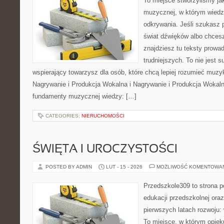
To miejsce stworzyliśmy ja
muzycznej, w którym wiedza
odkrywania. Jeśli szukasz p
świat dźwięków albo chcesz
znajdziesz tu teksty prowa
trudniejszych. To nie jest 
wspierający towarzysz dla osób, które chcą lepiej rozumieć muzy
Nagrywanie i Produkcja Wokalna i Nagrywanie i Produkcja Wokal
fundamenty muzycznej wiedzy: […]
CATEGORIES:
NIERUCHOMOŚCI
ŚWIĘTA I UROCZYSTOŚCI
POSTED BY ADMIN
LUT - 15 - 2026
MOŻLIWOŚĆ KOMENTOWA
Przedszkole309 to strona p
edukacji przedszkolnej ora
pierwszych latach rozwoju: 
To miejsce, w którym opie