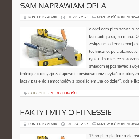
SAM NAPRAWIAM OPLA
POSTED BY ADMIN
LUT - 25 - 2026
MOŻLIWOŚĆ KOMENTOWA
e-opel.com.pl to serwis o 
koncentruje się na marce Op
związane: od codziennej eks
techniczne, po ciekawostki
rynku. To miejsce stworzon
świadomiej poznawać swoj
trafniejsze decyzje zakupowe i serwisowe oraz czytać o motoryza
łączy pasję do samochodów z podejściem „na co dzień”, gdzie liczy
CATEGORIES:
NIERUCHOMOŚCI
FAKTY I MITY O FITNESSIE
POSTED BY ADMIN
LUT - 24 - 2026
MOŻLIWOŚĆ KOMENTOWA
12ton.pl to platforma dla o