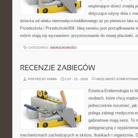
wspierające dzieci znajdą 
dotyczące rutyny dnia z m
dziecka od wieku niemowlęco-toddlerowego aż po pierwsze lata s
Przedszkola i Przedszkole309. Ideą serwisu jest porządkowanie t
rodzin stają się wyzwaniem: przystosowanie do nowej placówki, s
CATEGORIES:
NIERUCHOMOŚCI
RECENZJE ZABIEGÓW
POSTED BY ADMIN
LUT - 15 - 2026
MOŻLIWOŚĆ KOMENTOWA
Estetica-Endermologia to b
osobach, które chcą mądrze
jednocześnie rozumieć, jak
polega zabiegi medyczno-es
gabinetowe mają sens. To 
pielęgnacyjną z wyjaśnienia
mechanizmach zachodzących w skórze, tkankach i organizmie. D