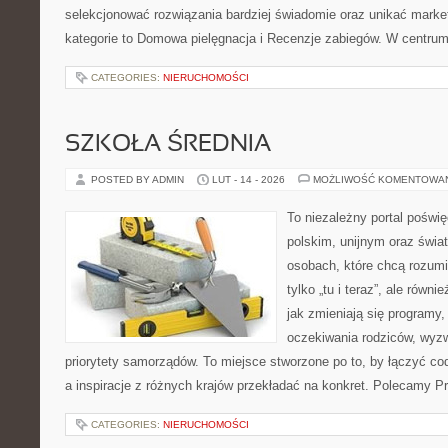
selekcjonować rozwiązania bardziej świadomie oraz unikać marke
kategorie to Domowa pielęgnacja i Recenzje zabiegów. W centru
CATEGORIES:
NIERUCHOMOŚCI
SZKOŁA ŚREDNIA
POSTED BY ADMIN
LUT - 14 - 2026
MOŻLIWOŚĆ KOMENTOWA
To niezależny portal poświ
polskim, unijnym oraz świ
osobach, które chcą rozumie
tylko „tu i teraz”, ale równ
jak zmieniają się programy,
oczekiwania rodziców, wyz
priorytety samorządów. To miejsce stworzone po to, by łączyć co
a inspiracje z różnych krajów przekładać na konkret. Polecamy Pr
CATEGORIES:
NIERUCHOMOŚCI