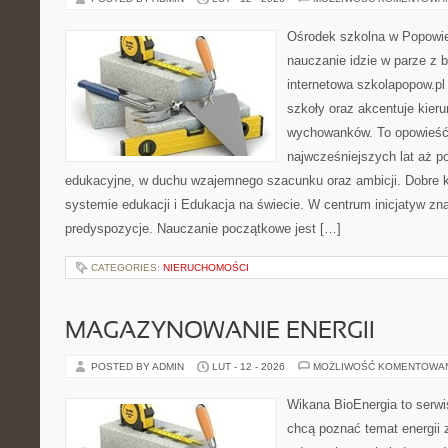
Ośrodek szkolna w Popowie
nauczanie idzie w parze z
internetowa szkolapopow.pl
szkoły oraz akcentuje kie
wychowanków. To opowieść
najwcześniejszych lat aż p
edukacyjne, w duchu wzajemnego szacunku oraz ambicji. Dobre k
systemie edukacji i Edukacja na świecie. W centrum inicjatyw zna
predyspozycje. Nauczanie początkowe jest […]
CATEGORIES:
NIERUCHOMOŚCI
MAGAZYNOWANIE ENERGII
POSTED BY ADMIN
LUT - 12 - 2026
MOŻLIWOŚĆ KOMENTOWA
Wikana BioEnergia to serwi
chcą poznać temat energii