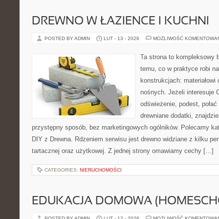
DREWNO W ŁAZIENCE I KUCHNI
POSTED BY ADMIN
LUT - 13 - 2026
MOŻLIWOŚĆ KOMENTOWA
Ta strona to kompleksowy 
temu, co w praktyce robi n
konstrukcjach: materiałow
nośnych. Jeżeli interesuje
odświeżenie, podest, połać
drewniane dodatki, znajdzi
przystępny sposób, bez marketingowych ogólników. Polecamy kat
DIY z Drewna. Rdzeniem serwisu jest drewno widziane z kilku pers
tartacznej oraz użytkowej. Z jednej strony omawiamy cechy […]
CATEGORIES:
NIERUCHOMOŚCI
EDUKACJA DOMOWA (HOMESCH
POSTED BY ADMIN
LUT - 12 - 2026
MOŻLIWOŚĆ KOMENTOWA