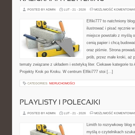
POSTED BY ADMIN
LUT - 21 - 2026
MOŻLIWOŚĆ KOMENTOWA
Elfiki777 to natchniony blo
ilustrować i pisać ręcznie
miejsce powstało z myślą o 
cenią papier i chcą budowa
oraz piśmie. Strona prowad
prób, przez małe kroki, aż
tematy związane z układem i estetyką liter. Ciekawe kategorie to
Projekty Krok po Kroku. W centrum Elfiki777 stoi […]
CATEGORIES:
NIERUCHOMOŚCI
PLAYLISTY I POLECAJKI
POSTED BY ADMIN
LUT - 21 - 2026
MOŻLIWOŚĆ KOMENTOWA
Limith to rozrywkowy blog 
myślą o czytelnikach szuk