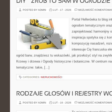
DIY – ZRÓB TO SAM W OGRODZIE
POSTED BY ADMIN
LUT - 17 - 2026
MOŻLIWOŚĆ KOMENTOWA
Portal Hellerówka to blog i
ogrodom tematycznym oraz
zaprojektować harmonijny o
inspiracja spotyka się z kon
kompozycję nasadzeń, rozwią
interesuje Cię francuska el
ogród barw, znajdziesz tu wskazówki, jak przełożyć styl na zwykł
Krzewy i drzewa i Ogrody historyczne i botaniczne. W centrum na
tematyczne: takie, […]
CATEGORIES:
NIERUCHOMOŚCI
RODZAJE GŁOSÓW I REJESTRY 
POSTED BY ADMIN
LUT - 16 - 2026
MOŻLIWOŚĆ KOMENTOWA