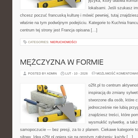
języka, który ułatwia komu
lokalsami. Jeśli szukasz im
chcesz poczuć francuską kulturę i mówić pewniej, tutaj znajdzie
właśnie na tym podwójnym podejściu. Kategorie to Kuchnia franc
centrum tej strony jest Francja opisana […]
CATEGORIES:
NIERUCHOMOŚCI
MĘŻCZYZNA W FORMIE
POSTED BY ADMIN
LUT - 10 - 2026
MOŻLIWOŚĆ KOMENTOWA
o2fit.pl to centrum aktywno
inspiracją do zmiany sylwetk
stworzone dla osób, które 
jednocześnie nie lubią prz
znajdziesz treści, które po
wysmuklić sylwetkę, a takż
samopoczucie — bez presji, za to z planem. Ciekawe kategorie to 
siłowy. Idea o2fit.pl opiera się na prostym założeniu: każdy […]