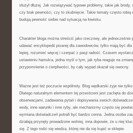
służył dłużej. Jak rozwiązywać typowe problemy, takie jak brody, 
czy brak pewności, czy to skubnięcie. Takie tematy często robią 
budują pewność siebie nad sytuacją na łowisku.
Charakter bloga można streścić jako rzeczowy, ale jednocześnie 
udawać encyklopedii pisanej dla zawodowców, tylko mają być dla l
lepiej, rozumieć więcej i czerpać z pasji radość. Czasem wystar
ustawieniu hamulca, jedna myśl o tym, jak ryba reaguje na zmian
przypomnienie o cierpliwości, by cały wypad okazał się owocny.
Ważne jest też poczucie wspólnoty. Blog wędkarski żyje nie tylko
Dlatego naturalnym elementem tej przestrzeni jest zachęta do dzi
obserwacjami, zadawania pytań i dopisywania swoich doświadcz
wody, inne warunki i inne ryby, ale mechanizmy często się powtar
wymiana doświadczeń potrafi być bardzo cenna. Jedna osoba za
działają przynęty prowadzone wolniej, inna dopowie, że u niej kl
się. Z tego rodzi się wiedza, której nie da się kupić w sklepie.