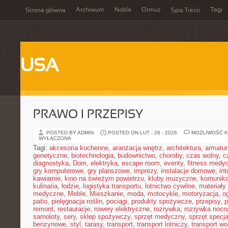
Archiwum
Nobla
Ormuz
Tagi
Strona główna
Spis Treści
USA
PRAWO I PRZEPISY
POSTED BY ADMIN
POSTED ON LUT - 26 - 2026
MOŻLIWOŚĆ 
WYŁĄCZONA
Tagi:
akcesoria kuchenne
,
aranżacja wnętrz
,
architektura
,
armatur
genetyczne
,
biotechnologia
,
budownictwo
,
choroby
,
czas wolny
,
c
diagnostyka
,
Dom
,
elektryka
,
escape room
,
eventy
,
fitness medy
gry komputerowe
,
gry planszowe
,
imprezy
,
instalacje domowe
,
in
kawiarnie
,
kino na świeżym powietrzu
,
kluby muzyczne
,
komunika
kulinaria
,
łodzie
,
logistyka transportu
,
lotnictwo cywilne
,
materiały
medyczne
,
Meble
,
Mieszkanie
,
moda
,
motocykle
,
motoryzacja
,
o
patio
,
pielęgnacja roślin
,
pociągi
,
produkty spożywcze
,
przepisy
,
p
remont
,
restauracje
,
rowery elektryczne
,
rozrywka
,
rozrywka nocn
samoloty
,
sery
,
sklep spożywczy
,
sprzęt medyczny
,
sprzęt specja
benzynowe
,
styl
,
tarasy
,
transport
,
transport lotniczy
,
transport w