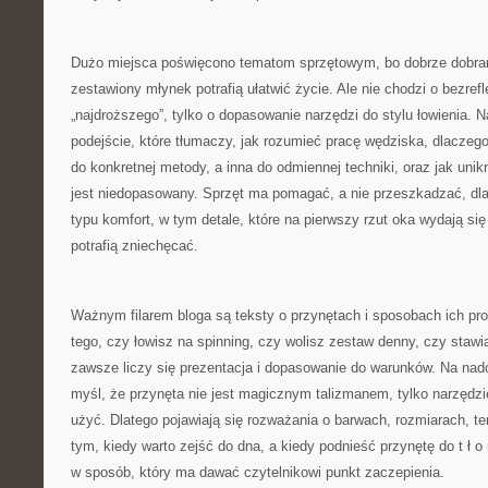
Dużo miejsca poświęcono tematom sprzętowym, bo dobrze dobran
zestawiony młynek potrafią ułatwić życie. Ale nie chodzi o bezre
„najdroższego”, tylko o dopasowanie narzędzi do stylu łowienia. N
podejście, które tłumaczy, jak rozumieć pracę wędziska, dlaczego
do konkretnej metody, a inna do odmiennej techniki, oraz jak unik
jest niedopasowany. Sprzęt ma pomagać, a nie przeszkadzać, dlat
typu komfort, w tym detale, które na pierwszy rzut oka wydają się
potrafią zniechęcać.
Ważnym filarem bloga są teksty o przynętach i sposobach ich pr
tego, czy łowisz na spinning, czy wolisz zestaw denny, czy staw
zawsze liczy się prezentacja i dopasowanie do warunków. Na nador
myśl, że przynęta nie jest magicznym talizmanem, tylko narzędzi
użyć. Dlatego pojawiają się rozważania o barwach, rozmiarach, t
tym, kiedy warto zejść do dna, a kiedy podnieść przynętę do t ł o
w sposób, który ma dawać czytelnikowi punkt zaczepienia.