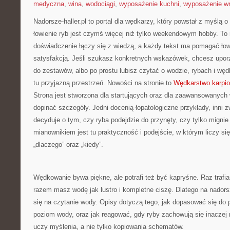
medyczna
,
wina
,
wodociągi
,
wyposażenie kuchni
,
wyposażenie wn
Nadorsze-haller.pl to portal dla wędkarzy, który powstał z myślą o
łowienie ryb jest czymś więcej niż tylko weekendowym hobby. To
doświadczenie łączy się z wiedzą, a każdy tekst ma pomagać łow
satysfakcją. Jeśli szukasz konkretnych wskazówek, chcesz upo
do zestawów, albo po prostu lubisz czytać o wodzie, rybach i węd
tu przyjazną przestrzeń. Nowości na stronie to
Wędkarstwo karpi
Strona jest stworzona dla startujących oraz dla zaawansowanych 
dopinać szczegóły. Jedni docenią łopatologiczne przykłady, inni z
decyduje o tym, czy ryba podejdzie do przynęty, czy tylko migni
mianownikiem jest tu praktyczność i podejście, w którym liczy się 
„dlaczego” oraz „kiedy”.
Wędkowanie bywa piękne, ale potrafi też być kapryśne. Raz traf
razem masz wodę jak lustro i kompletne ciszę. Dlatego na nadorsz
się na czytanie wody. Opisy dotyczą tego, jak dopasować się do p
poziom wody, oraz jak reagować, gdy ryby zachowują się inaczej 
uczy myślenia, a nie tylko kopiowania schematów.