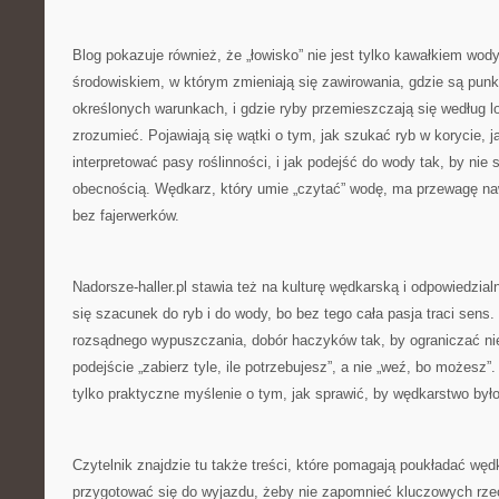
Blog pokazuje również, że „łowisko” nie jest tylko kawałkiem wo
środowiskiem, w którym zmieniają się zawirowania, gdzie są punkt
określonych warunkach, i gdzie ryby przemieszczają się według l
zrozumieć. Pojawiają się wątki o tym, jak szukać ryb w korycie, 
interpretować pasy roślinności, i jak podejść do wody tak, by nie
obecnością. Wędkarz, który umie „czytać” wodę, ma przewagę naw
bez fajerwerków.
Nadorsze-haller.pl stawia też na kulturę wędkarską i odpowiedzia
się szacunek do ryb i do wody, bo bez tego cała pasja traci sen
rozsądnego wypuszczania, dobór haczyków tak, by ograniczać ni
podejście „zabierz tyle, ile potrzebujesz”, a nie „weź, bo możesz”.
tylko praktyczne myślenie o tym, jak sprawić, by wędkarstwo było
Czytelnik znajdzie tu także treści, które pomagają poukładać wę
przygotować się do wyjazdu, żeby nie zapomnieć kluczowych rzec