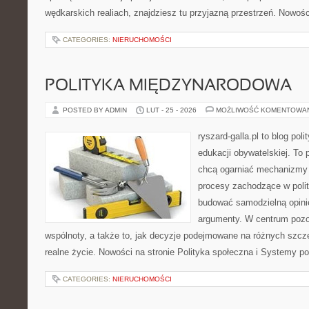
wędkarskich realiach, znajdziesz tu przyjazną przestrzeń. Nowośc
CATEGORIES:
NIERUCHOMOŚCI
POLITYKA MIĘDZYNARODOWA
POSTED BY ADMIN
LUT - 25 - 2026
MOŻLIWOŚĆ KOMENTOWA
ryszard-galla.pl to blog pol
edukacji obywatelskiej. To 
chcą ogarniać mechanizmy p
procesy zachodzące w polit
budować samodzielną opinię
argumenty. W centrum pozos
wspólnoty, a także to, jak decyzje podejmowane na różnych szcze
realne życie. Nowości na stronie Polityka społeczna i Systemy po
CATEGORIES:
NIERUCHOMOŚCI