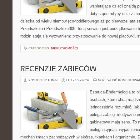
wspierające dzieci znajdą 
dotyczące rutyny dnia z m
dziecka od wieku niemowlęco-toddlerowego aż po pierwsze lata s
Przedszkola i Przedszkole309. Ideą serwisu jest porządkowanie t
rodzin stają się wyzwaniem: przystosowanie do nowej placówki, s
CATEGORIES:
NIERUCHOMOŚCI
RECENZJE ZABIEGÓW
POSTED BY ADMIN
LUT - 15 - 2026
MOŻLIWOŚĆ KOMENTOWA
Estetica-Endermologia to b
osobach, które chcą mądrze
jednocześnie rozumieć, jak
polega zabiegi medyczno-es
gabinetowe mają sens. To 
pielęgnacyjną z wyjaśnienia
mechanizmach zachodzących w skórze, tkankach i organizmie. D