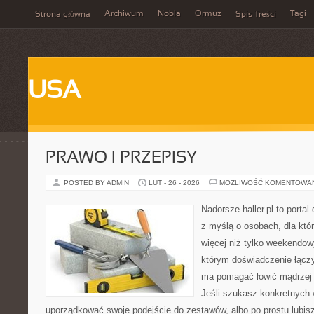
Archiwum
Nobla
Ormuz
Tagi
Strona główna
Spis Treści
USA
PRAWO I PRZEPISY
POSTED BY ADMIN
LUT - 26 - 2026
MOŻLIWOŚĆ KOMENTOWA
Nadorsze-haller.pl to portal
z myślą o osobach, dla któr
więcej niż tylko weekendo
którym doświadczenie łączy
ma pomagać łowić mądrzej i
Jeśli szukasz konkretnych
uporządkować swoje podejście do zestawów, albo po prostu lubisz