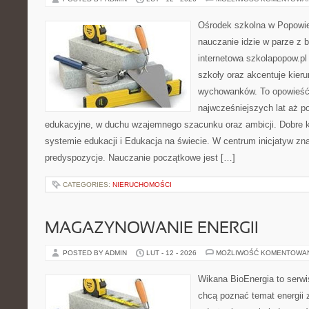
Ośrodek szkolna w Popowie
nauczanie idzie w parze z
internetowa szkolapopow.pl
szkoły oraz akcentuje kie
wychowanków. To opowieść
najwcześniejszych lat aż p
edukacyjne, w duchu wzajemnego szacunku oraz ambicji. Dobre k
systemie edukacji i Edukacja na świecie. W centrum inicjatyw zna
predyspozycje. Nauczanie początkowe jest […]
CATEGORIES:
NIERUCHOMOŚCI
MAGAZYNOWANIE ENERGII
POSTED BY ADMIN
LUT - 12 - 2026
MOŻLIWOŚĆ KOMENTOWA
Wikana BioEnergia to serwi
chcą poznać temat energii