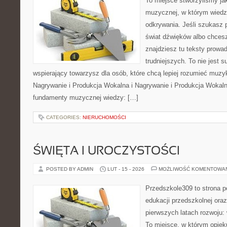
To miejsce stworzyliśmy ja
muzycznej, w którym wiedza
odkrywania. Jeśli szukasz p
świat dźwięków albo chcesz
znajdziesz tu teksty prowa
trudniejszych. To nie jest 
wspierający towarzysz dla osób, które chcą lepiej rozumieć muzy
Nagrywanie i Produkcja Wokalna i Nagrywanie i Produkcja Wokal
fundamenty muzycznej wiedzy: […]
CATEGORIES:
NIERUCHOMOŚCI
ŚWIĘTA I UROCZYSTOŚCI
POSTED BY ADMIN
LUT - 15 - 2026
MOŻLIWOŚĆ KOMENTOWA
Przedszkole309 to strona p
edukacji przedszkolnej ora
pierwszych latach rozwoju: 
To miejsce, w którym opie