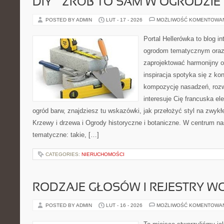
DIY – ZRÓB TO SAM W OGRODZIE
POSTED BY ADMIN
LUT - 17 - 2026
MOŻLIWOŚĆ KOMENTOWA
Portal Hellerówka to blog i
ogrodom tematycznym oraz
zaprojektować harmonijny o
inspiracja spotyka się z kon
kompozycję nasadzeń, rozwią
interesuje Cię francuska el
ogród barw, znajdziesz tu wskazówki, jak przełożyć styl na zwykł
Krzewy i drzewa i Ogrody historyczne i botaniczne. W centrum na
tematyczne: takie, […]
CATEGORIES:
NIERUCHOMOŚCI
RODZAJE GŁOSÓW I REJESTRY 
POSTED BY ADMIN
LUT - 16 - 2026
MOŻLIWOŚĆ KOMENTOWA