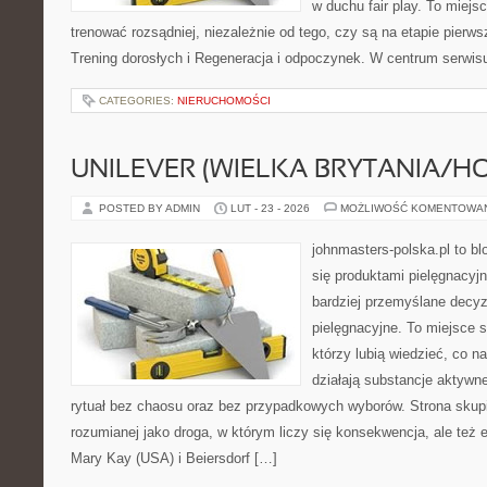
w duchu fair play. To miejs
trenować rozsądniej, niezależnie od tego, czy są na etapie pier
Trening dorosłych i Regeneracja i odpoczynek. W centrum serwisu
CATEGORIES:
NIERUCHOMOŚCI
UNILEVER (WIELKA BRYTANIA/H
POSTED BY ADMIN
LUT - 23 - 2026
MOŻLIWOŚĆ KOMENTOWA
johnmasters-polska.pl to blo
się produktami pielęgnacyj
bardziej przemyślane decy
pielęgnacyjne. To miejsce 
którzy lubią wiedzieć, co na
działają substancje aktywn
rytuał bez chaosu oraz bez przypadkowych wyborów. Strona skupia
rozumianej jako droga, w którym liczy się konsekwencja, ale też
Mary Kay (USA) i Beiersdorf […]