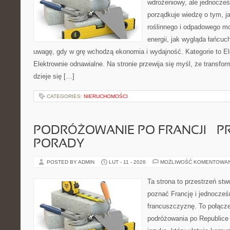
wdrożeniowy, ale jednocześn
porządkuje wiedzę o tym, 
roślinnego i odpadowego mo
energii, jak wygląda łańcu
uwagę, gdy w grę wchodzą ekonomia i wydajność. Kategorie to El
Elektrownie odnawialne. Na stronie przewija się myśl, że transfo
dzieje się […]
CATEGORIES:
NIERUCHOMOŚCI
PODRÓŻOWANIE PO FRANCJI – 
PORADY
POSTED BY ADMIN
LUT - 11 - 2026
MOŻLIWOŚĆ KOMENTOWA
Ta strona to przestrzeń stw
poznać Francję i jednocześ
francuszczyznę. To połącz
podróżowania po Republice 