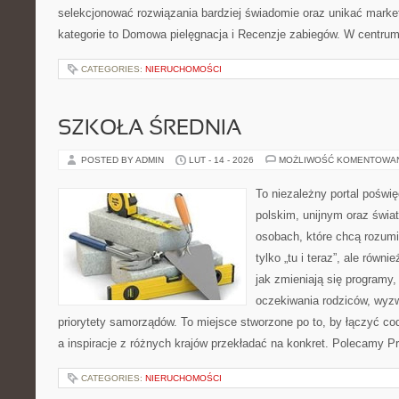
selekcjonować rozwiązania bardziej świadomie oraz unikać marke
kategorie to Domowa pielęgnacja i Recenzje zabiegów. W centru
CATEGORIES:
NIERUCHOMOŚCI
SZKOŁA ŚREDNIA
POSTED BY ADMIN
LUT - 14 - 2026
MOŻLIWOŚĆ KOMENTOWA
To niezależny portal poświ
polskim, unijnym oraz świ
osobach, które chcą rozumie
tylko „tu i teraz”, ale równ
jak zmieniają się programy,
oczekiwania rodziców, wyz
priorytety samorządów. To miejsce stworzone po to, by łączyć co
a inspiracje z różnych krajów przekładać na konkret. Polecamy Pr
CATEGORIES:
NIERUCHOMOŚCI