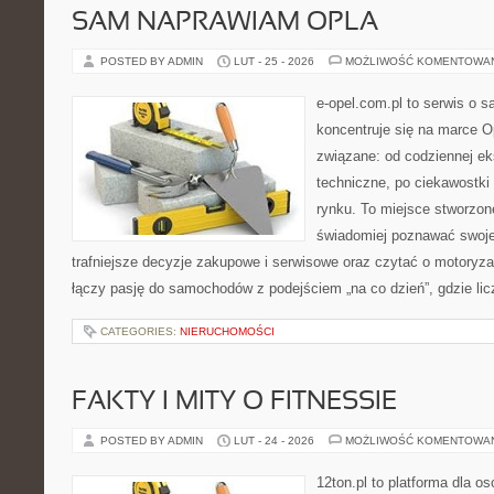
SAM NAPRAWIAM OPLA
POSTED BY ADMIN
LUT - 25 - 2026
MOŻLIWOŚĆ KOMENTOWA
e-opel.com.pl to serwis o 
koncentruje się na marce Op
związane: od codziennej eks
techniczne, po ciekawostki
rynku. To miejsce stworzon
świadomiej poznawać swoj
trafniejsze decyzje zakupowe i serwisowe oraz czytać o motoryza
łączy pasję do samochodów z podejściem „na co dzień”, gdzie liczy
CATEGORIES:
NIERUCHOMOŚCI
FAKTY I MITY O FITNESSIE
POSTED BY ADMIN
LUT - 24 - 2026
MOŻLIWOŚĆ KOMENTOWA
12ton.pl to platforma dla o