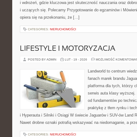
i wdrożeń, gdzie kluczowa jest skuteczność nauczania oraz dobr
i uczących się. Polecamy Przygotowanie do egzaminów i Mówienie
opiera się na przekonaniu, że […]
CATEGORIES:
NIERUCHOMOŚCI
LIFESTYLE I MOTORYZACJA
POSTED BY ADMIN
LUT - 19 - 2026
MOŻLIWOŚĆ KOMENTOWA
Landworld to centrum wied
fanach marek brandu Jaguar
platforma dla tych, którzy 
serwis auta klasy wyższej. 
od fundamentów po technic
praktykę z tłem rynku i te
i Hyperauta i Silniki i Osiągi W świecie Jaguarów i SUV-ów Land R
Nawet drobne oznaki potrafią wskazywać na niedomaganie, a prz
CATEGORIES:
NIERUCHOMOŚCI