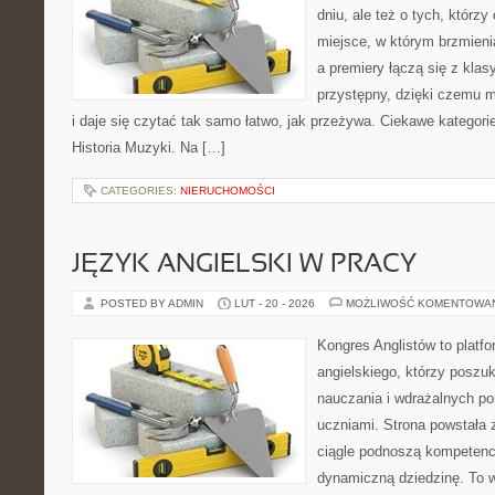
dniu, ale też o tych, którzy
miejsce, w którym brzmienia
a premiery łączą się z kla
przystępny, dzięki czemu m
i daje się czytać tak samo łatwo, jak przeżywa. Ciekawe kategorie
Historia Muzyki. Na […]
CATEGORIES:
NIERUCHOMOŚCI
JĘZYK ANGIELSKI W PRACY
POSTED BY ADMIN
LUT - 20 - 2026
MOŻLIWOŚĆ KOMENTOWA
Kongres Anglistów to platf
angielskiego, którzy posz
nauczania i wdrażalnych p
uczniami. Strona powstała 
ciągle podnoszą kompetencj
dynamiczną dziedzinę. To ws