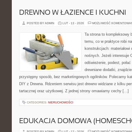
DREWNO W ŁAZIENCE I KUCHNI
POSTED BY ADMIN
LUT - 13 - 2026
MOŻLIWOŚĆ KOMENTOWA
Ta strona to kompleksowy 
temu, co w praktyce robi n
konstrukcjach: materiałow
nośnych. Jeżeli interesuje
odświeżenie, podest, połać
drewniane dodatki, znajdzi
przystępny sposób, bez marketingowych ogólników. Polecamy kat
DIY z Drewna. Rdzeniem serwisu jest drewno widziane z kilku pers
tartacznej oraz użytkowej. Z jednej strony omawiamy cechy […]
CATEGORIES:
NIERUCHOMOŚCI
EDUKACJA DOMOWA (HOMESCH
POSTED BY ADMIN
LUT - 12 - 2026
MOŻLIWOŚĆ KOMENTOWA