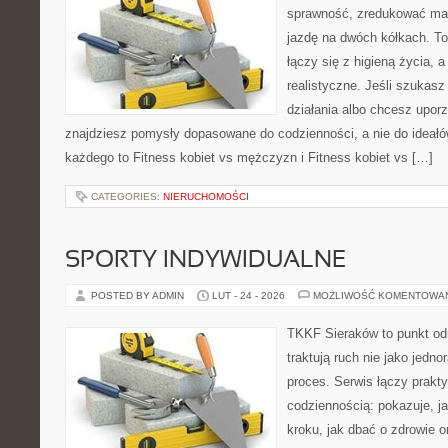
sprawność, zredukować mas
jazdę na dwóch kółkach. To
łączy się z higieną życia, a
realistyczne. Jeśli szukas
działania albo chcesz upor
znajdziesz pomysły dopasowane do codzienności, a nie do ideałów
każdego to Fitness kobiet vs mężczyzn i Fitness kobiet vs […]
CATEGORIES:
NIERUCHOMOŚCI
SPORTY INDYWIDUALNE
POSTED BY ADMIN
LUT - 24 - 2026
MOŻLIWOŚĆ KOMENTOWA
TKKF Sieraków to punkt odn
traktują ruch nie jako jedno
proces. Serwis łączy prakt
codziennością: pokazuje, j
kroku, jak dbać o zdrowie o