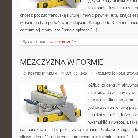
języka, który ułatwia komu
lokalsami. Jeśli szukasz im
chcesz poczuć francuską kulturę i mówić pewniej, tutaj znajdzie
właśnie na tym podwójnym podejściu. Kategorie to Kuchnia franc
centrum tej strony jest Francja opisana […]
CATEGORIES:
NIERUCHOMOŚCI
MĘŻCZYZNA W FORMIE
POSTED BY ADMIN
LUT - 10 - 2026
MOŻLIWOŚĆ KOMENTOWA
o2fit.pl to centrum aktywno
inspiracją do zmiany sylwetk
stworzone dla osób, które 
jednocześnie nie lubią prz
znajdziesz treści, które po
wysmuklić sylwetkę, a takż
samopoczucie — bez presji, za to z planem. Ciekawe kategorie to 
siłowy. Idea o2fit.pl opiera się na prostym założeniu: każdy […]