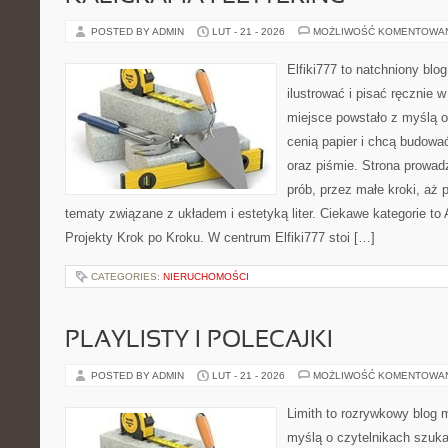
POSTED BY ADMIN
LUT - 21 - 2026
MOŻLIWOŚĆ KOMENTOWA
Elfiki777 to natchniony blo
ilustrować i pisać ręcznie
miejsce powstało z myślą o 
cenią papier i chcą budowa
oraz piśmie. Strona prowad
prób, przez małe kroki, aż
tematy związane z układem i estetyką liter. Ciekawe kategorie to
Projekty Krok po Kroku. W centrum Elfiki777 stoi […]
CATEGORIES:
NIERUCHOMOŚCI
PLAYLISTY I POLECAJKI
POSTED BY ADMIN
LUT - 21 - 2026
MOŻLIWOŚĆ KOMENTOWA
Limith to rozrywkowy blog 
myślą o czytelnikach szuk