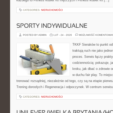
każdego to Fitness kobiet vs mężczyzn i Fitness kobiet vs […]
CATEGORIES:
NIERUCHOMOŚCI
SPORTY INDYWIDUALNE
POSTED BY ADMIN
LUT - 24 - 2026
MOŻLIWOŚĆ KOMENTOWA
TKKF Sieraków to punkt odn
traktują ruch nie jako jedno
proces. Serwis łączy prakt
codziennością: pokazuje, j
kroku, jak dbać o zdrowie o
w duchu fair play. To miejs
trenować rozsądniej, niezależnie od tego, czy są na etapie pier
Trening dorosłych i Regeneracja i odpoczynek. W centrum serwisu
CATEGORIES:
NIERUCHOMOŚCI