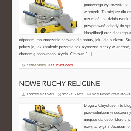
ponownego wykorzystania 
wtórnych. To miejsce dla osó
rozumieć, jak działa rynek 
przygotować odpady do sprz
klasyfikacji oraz dlaczego
odpadami ma znaczenie zarówno dla natury, jak i dla budżetu. Str
pokazuje, jak zamienić pozornie bezużyteczne rzeczy w wartość,
ekonomię ponownego użycia. Ciekawe […]
CATEGORIES:
NIERUCHOMOŚCI
NOWE RUCHY RELIGIJNE
POSTED BY ADMIN
STY - 31 - 2026
MOŻLIWOŚĆ KOMENTOWA
Droga z Chrystusem to blog 
przewodnikiem w codziennym
miejsce dla osób, które ch
rozwijać więź z Jezusem o