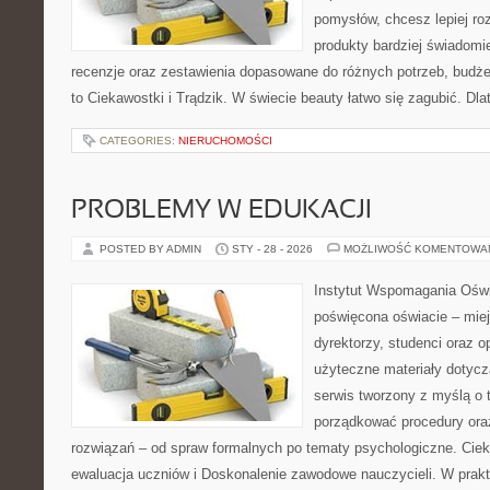
pomysłów, chcesz lepiej ro
produkty bardziej świadomie
recenzje oraz zestawienia dopasowane do różnych potrzeb, budże
to Ciekawostki i Trądzik. W świecie beauty łatwo się zagubić. Dl
CATEGORIES:
NIERUCHOMOŚCI
PROBLEMY W EDUKACJI
POSTED BY ADMIN
STY - 28 - 2026
MOŻLIWOŚĆ KOMENTOWA
Instytut Wspomagania Oświ
poświęcona oświacie – mie
dyrektorzy, studenci oraz 
użyteczne materiały dotycz
serwis tworzony z myślą o 
porządkować procedury or
rozwiązań – od spraw formalnych po tematy psychologiczne. Ciek
ewaluacja uczniów i Doskonalenie zawodowe nauczycieli. W prakty