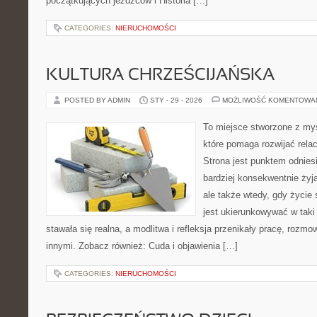
początkujących jeźdźców i Historia […]
CATEGORIES:
NIERUCHOMOŚCI
KULTURA CHRZEŚCIJAŃSKA
POSTED BY ADMIN
STY - 29 - 2026
MOŻLIWOŚĆ KOMENTOWA
To miejsce stworzone z my
które pomaga rozwijać rela
Strona jest punktem odniesi
bardziej konsekwentnie żyją
ale także wtedy, gdy życie 
jest ukierunkowywać w tak
stawała się realna, a modlitwa i refleksja przenikały pracę, rozmow
innymi. Zobacz również: Cuda i objawienia […]
CATEGORIES:
NIERUCHOMOŚCI