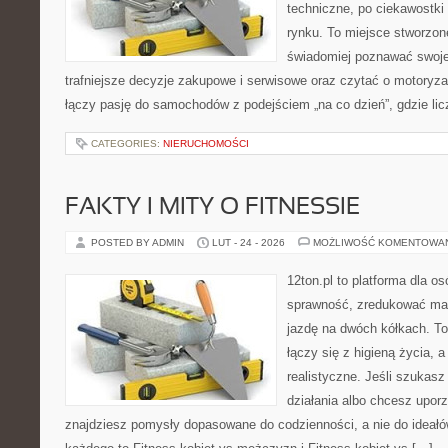
techniczne, po ciekawostki
rynku. To miejsce stworzon
świadomiej poznawać swoj
trafniejsze decyzje zakupowe i serwisowe oraz czytać o motoryza
łączy pasję do samochodów z podejściem „na co dzień”, gdzie liczy
CATEGORIES:
NIERUCHOMOŚCI
FAKTY I MITY O FITNESSIE
POSTED BY ADMIN
LUT - 24 - 2026
MOŻLIWOŚĆ KOMENTOWA
12ton.pl to platforma dla o
sprawność, zredukować mas
jazdę na dwóch kółkach. To
łączy się z higieną życia, a
realistyczne. Jeśli szukas
działania albo chcesz upor
znajdziesz pomysły dopasowane do codzienności, a nie do ideałów