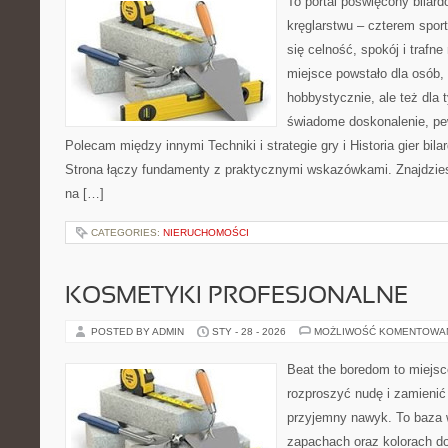
To portal poświęcony bilard
kręglarstwu – czterem sport
się celność, spokój i trafne
miejsce powstało dla osób,
hobbystycznie, ale też dla 
świadome doskonalenie, pew
Polecam między innymi Techniki i strategie gry i Historia gier bil
Strona łączy fundamenty z praktycznymi wskazówkami. Znajdziesz 
na […]
CATEGORIES:
NIERUCHOMOŚCI
KOSMETYKI PROFESJONALNE
POSTED BY ADMIN
STY - 28 - 2026
MOŻLIWOŚĆ KOMENTOWA
Beat the boredom to miejsc
rozproszyć nudę i zamienić
przyjemny nawyk. To baza 
zapachach oraz kolorach do