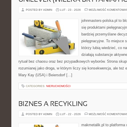
UNILEVER (WIELKA BRYTANIA/H
POSTED BY ADMIN
LUT - 23 - 2026
MOŻLIWOŚĆ KOMENTOWA
johnmasters-polska.pl to blo
się produktami pielęgnacyj
bardziej przemyślane decy
pielęgnacyjne. To miejsce 
którzy lubią wiedzieć, co na
działają substancje aktywn
rytuał bez chaosu oraz bez przypadkowych wyborów. Strona skupia
rozumianej jako droga, w którym liczy się konsekwencja, ale też
Mary Kay (USA) i Beiersdorf […]
CATEGORIES:
NIERUCHOMOŚCI
BIZNES A RECYKLING
POSTED BY ADMIN
LUT - 22 - 2026
MOŻLIWOŚĆ KOMENTOWA
makmetalik.pl to platforma