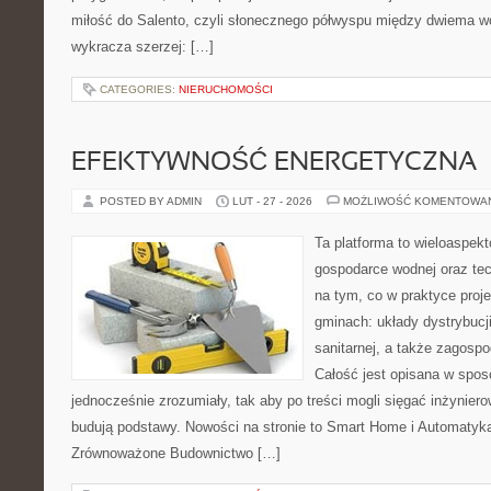
miłość do Salento, czyli słonecznego półwyspu między dwiema wo
wykracza szerzej: […]
CATEGORIES:
NIERUCHOMOŚCI
EFEKTYWNOŚĆ ENERGETYCZNA
POSTED BY ADMIN
LUT - 27 - 2026
MOŻLIWOŚĆ KOMENTOWA
Ta platforma to wieloaspek
gospodarce wodnej oraz tech
na tym, co w praktyce proje
gminach: układy dystrybucji
sanitarnej, a także zagos
Całość jest opisana w spos
jednocześnie zrozumiały, tak aby po treści mogli sięgać inżyniero
budują podstawy. Nowości na stronie to Smart Home i Automatyk
Zrównoważone Budownictwo […]