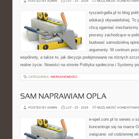
POSTED BY ADMIN
LUT - 25 - 2026
MOŻLIWOŚĆ KOMENTOWA
ryszard-galla.pl to blog pol
edukacji obywatelskiej. To 
chcą ogarniać mechanizmy p
procesy zachodzące w polit
budować samodzielną opinię
argumenty. W centrum pozos
wspólnoty, a także to, jak decyzje podejmowane na różnych szcze
realne życie. Nowości na stronie Polityka społeczna i Systemy po
CATEGORIES:
NIERUCHOMOŚCI
SAM NAPRAWIAM OPLA
POSTED BY ADMIN
LUT - 25 - 2026
MOŻLIWOŚĆ KOMENTOWA
e-opel.com.pl to serwis o 
koncentruje się na marce Op
związane: od codziennej eks