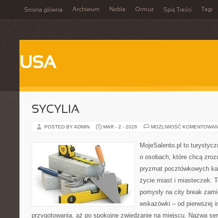
Archiwum
Nobla
Ormuz
Tagi
Strona główna
Spis Treści
USA
SYCYLIA
POSTED BY ADMIN
MAR - 2 - 2026
MOŻLIWOŚĆ KOMENTOWAN
MojeSalento.pl to turystycz
o osobach, które chcą zrozu
pryzmat pocztówkowych kadr
życie miast i miasteczek. 
pomysły na city break zami
wskazówki – od pierwszej in
przygotowania, aż po spokojne zwiedzanie na miejscu. Nazwa se