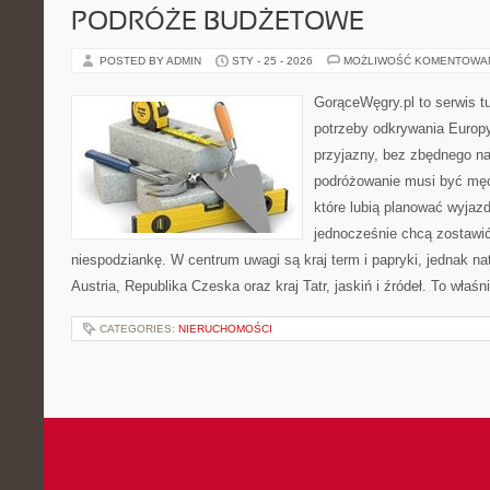
PODRÓŻE BUDŻETOWE
POSTED BY ADMIN
STY - 25 - 2026
MOŻLIWOŚĆ KOMENTOWA
GorąceWęgry.pl to serwis tu
potrzeby odkrywania Europ
przyjazny, bez zbędnego na
podróżowanie musi być męc
które lubią planować wyjazd
jednocześnie chcą zostawić
niespodziankę. W centrum uwagi są kraj term i papryki, jednak natu
Austria, Republika Czeska oraz kraj Tatr, jaskiń i źródeł. To właśn
CATEGORIES:
NIERUCHOMOŚCI