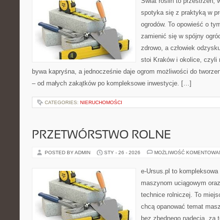
Świat roślin to przestrzeń, 
spotyka się z praktyką w pr
ogrodów. To opowieść o tym
zamienić się w spójny ogród
zdrowo, a człowiek odzysku
stoi Kraków i okolice, czyl
bywa kapryśna, a jednocześnie daje ogrom możliwości do tworze
– od małych zakątków po kompleksowe inwestycje. […]
CATEGORIES:
NIERUCHOMOŚCI
PRZETWÓRSTWO ROLNE
POSTED BY ADMIN
STY - 26 - 2026
MOŻLIWOŚĆ KOMENTOWA
e-Ursus.pl to kompleksowa
maszynom uciągowym oraz 
technice rolniczej. To miej
chcą opanować temat maszy
bez zbędnego nadęcia, za t