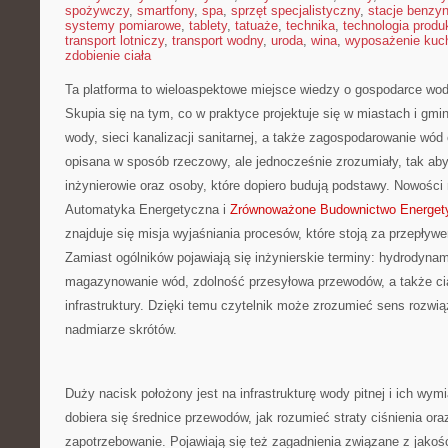
spożywczy
,
smartfony
,
spa
,
sprzęt specjalistyczny
,
stacje benzy
systemy pomiarowe
,
tablety
,
tatuaże
,
technika
,
technologia produk
transport lotniczy
,
transport wodny
,
uroda
,
wina
,
wyposażenie kuc
zdobienie ciała
Ta platforma to wieloaspektowe miejsce wiedzy o gospodarce wodn
Skupia się na tym, co w praktyce projektuje się w miastach i gmin
wody, sieci kanalizacji sanitarnej, a także zagospodarowanie wód
opisana w sposób rzeczowy, ale jednocześnie zrozumiały, tak aby
inżynierowie oraz osoby, które dopiero budują podstawy. Nowości 
Automatyka Energetyczna i
Zrównoważone Budownictwo Energet
znajduje się misja wyjaśniania procesów, które stoją za przepły
Zamiast ogólników pojawiają się inżynierskie terminy: hydrodynam
magazynowanie wód, zdolność przesyłowa przewodów, a także cią
infrastruktury. Dzięki temu czytelnik może zrozumieć sens rozwią
nadmiarze skrótów.
Duży nacisk położony jest na infrastrukturę wody pitnej i ich wymi
dobiera się średnice przewodów, jak rozumieć straty ciśnienia oraz
zapotrzebowanie. Pojawiają się też zagadnienia związane z jakośc