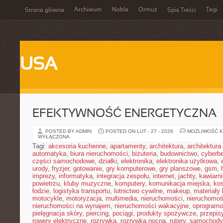
Archiwum
Nobla
Ormuz
Tagi
Strona główna
Spis Treści
USA
EFEKTYWNOŚĆ ENERGETYCZNA
POSTED BY ADMIN
POSTED ON LUT - 27 - 2026
MOŻLIWOŚĆ 
WYŁĄCZONA
Tagi:
akcesoria kuchenne
,
apartamenty
,
architektura
,
architektura
automatyka
,
biura nieruchomości
,
biżuteria
,
budownictwo
,
cyberb
części samochodowe
,
działki
,
elektronika
,
elektronika użytkowa
,
urody
,
fryzjer
,
gotowanie
,
gry komputerowe
,
gry planszowe
,
gsm
,
imprezy
,
informatyka
,
integracja zespołu
,
internet
,
jachty
,
kawiarni
powietrzu
,
kluby muzyczne
,
komputery
,
komunikacja miejska
,
ko
łodzie
,
logistyka transportu
,
lotnictwo cywilne
,
makeup
,
materiały
motocykle
,
motoryzacja
,
multimedia
,
nieruchomości
,
nieruchomoś
nieruchomości na wynajem
,
nieruchomości wakacyjne
,
oprogramo
pielęgnacja skóry
,
piercing
,
pociągi
,
produkty spożywcze
,
przepis
rowery elektryczne
,
rozrywka
,
rozrywka nocna
,
rutery
,
samochody