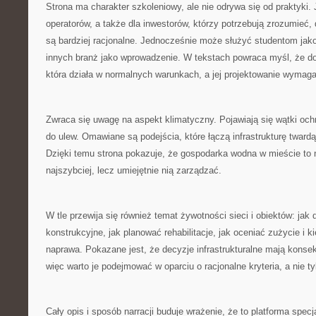
Strona ma charakter szkoleniowy, ale nie odrywa się od praktyki. 
operatorów, a także dla inwestorów, którzy potrzebują zrozumieć
są bardziej racjonalne. Jednocześnie może służyć studentom jak
innych branż jako wprowadzenie. W tekstach powraca myśl, że dobr
która działa w normalnych warunkach, a jej projektowanie wymaga
Zwraca się uwagę na aspekt klimatyczny. Pojawiają się wątki ochr
do ulew. Omawiane są podejścia, które łączą infrastrukturę twardą
Dzięki temu strona pokazuje, że gospodarka wodna w mieście to 
najszybciej, lecz umiejętnie nią zarządzać.
W tle przewija się również temat żywotności sieci i obiektów: jak 
konstrukcyjne, jak planować rehabilitacje, jak oceniać zużycie i ki
naprawa. Pokazane jest, że decyzje infrastrukturalne mają konse
więc warto je podejmować w oparciu o racjonalne kryteria, a nie t
Cały opis i sposób narracji buduje wrażenie, że to platforma specja