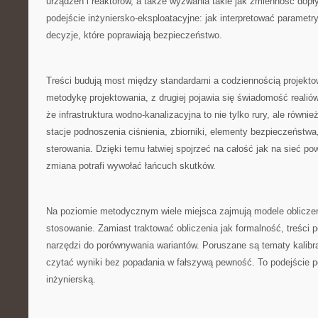
urządzeń i reaktorów, a także wyzwania takie jak zmienność dopł
podejście inżyniersko-eksploatacyjne: jak interpretować parametry
decyzje, które poprawiają bezpieczeństwo.
Treści budują most między standardami a codziennością projektow
metodykę projektowania, z drugiej pojawia się świadomość realió
że infrastruktura wodno-kanalizacyjna to nie tylko rury, ale równi
stacje podnoszenia ciśnienia, zbiorniki, elementy bezpieczeństw
sterowania. Dzięki temu łatwiej spojrzeć na całość jak na sieć p
zmiana potrafi wywołać łańcuch skutków.
Na poziomie metodycznym wiele miejsca zajmują modele oblicze
stosowanie. Zamiast traktować obliczenia jak formalność, treści 
narzędzi do porównywania wariantów. Poruszane są tematy kalibra
czytać wyniki bez popadania w fałszywą pewność. To podejście 
inżynierską.