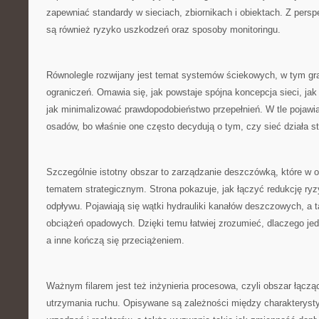
zapewniać standardy w sieciach, zbiornikach i obiektach. Z pers
są również ryzyko uszkodzeń oraz sposoby monitoringu.
Równolegle rozwijany jest temat systemów ściekowych, w tym gra
ograniczeń. Omawia się, jak powstaje spójna koncepcja sieci, ja
jak minimalizować prawdopodobieństwo przepełnień. W tle pojawiaj
osadów, bo właśnie one często decydują o tym, czy sieć działa sta
Szczególnie istotny obszar to zarządzanie deszczówką, które w os
tematem strategicznym. Strona pokazuje, jak łączyć redukcję ryz
odpływu. Pojawiają się wątki hydrauliki kanałów deszczowych, a
obciążeń opadowych. Dzięki temu łatwiej zrozumieć, dlaczego jed
a inne kończą się przeciążeniem.
Ważnym filarem jest też inżynieria procesowa, czyli obszar łącząc
utrzymania ruchu. Opisywane są zależności między charakteryst