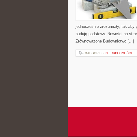
jednocześnie zrozumiały, tak aby p
budują podstawy. Nowości na stro
Zrównoważone Budownictwo […]
CATEGORIES:
NIERUCHOMOŚCI