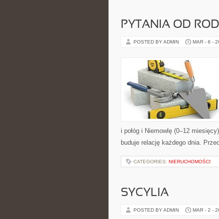
PYTANIA OD RO
POSTED BY ADMIN
MAR - 6 - 
i połóg i Niemowlę (0–12 miesięcy
buduje relację każdego dnia. Prze
CATEGORIES:
NIERUCHOMOŚCI
SYCYLIA
POSTED BY ADMIN
MAR - 2 - 