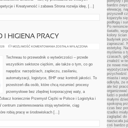
pomysły i po
bardzo zwyc
epetycje i Kreatywność i zabawa Strona rozwija ideę, […]
elewację, n
przyszedł cz
kojarzyła si
podłogą i s
Po remoncie 
światło, wyg
kolory ścian 
 I HIGIENA PRACY
budynek prz
zapraszać. N
BEZPIECZEŃSTWO
2026
MOŻLIWOŚĆ KOMENTOWANIA
ZOSTAŁA WYŁĄCZONA
estetykę. Na
I
myślenia o 
HIGIENA
PRACY
czasach, gd
Techneau to przewodnik o wytwórczości – przede
znaleźć w te
wszystkim sektorze ciężkim, ale także o tym, co go
że nowe miej
wypożyczani
napędza: narzędziach, zapleczu, zasilaniu,
przychodzić 
automatyzacji, logistyce, BHP oraz kontroli jakości. To
miasta i ws
odkryła, że 
przestrzeń dla osób, które chcą rozumieć procesy
ale też prac
organizować
przemysłowe bez zbędnej korporacyjnej waty, a
ludzi o podo
Zobacz koniecznie Przemysł Ciężki w Polsce i Logistyka i
małymi dzieć
spokojną prz
 centrum zainteresowania stoją wytwórnie, ciąg
czas bez poś
tóre robią pracę w środowiskach […]
rzadko miały
zaglądać do 
narzucała ju
coś bardzo p