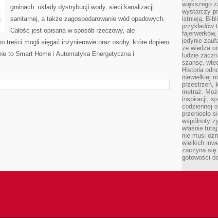
większego 
gminach: układy dystrybucji wody, sieci kanalizacji
wystarczy pr
sanitarnej, a także zagospodarowanie wód opadowych.
istnieją. Bib
przykładów t
Całość jest opisana w sposób rzeczowy, ale
fajerwerków,
jedynie zauf
o treści mogli sięgać inżynierowie oraz osoby, które dopiero
że wiedza or
nie to Smart Home i Automatyka Energetyczna i
ludzie zaczn
szansę, wte
Historia odn
niewielkiej 
przestrzeń, 
metraż. Moż
inspiracji, 
codziennej o
przeniosło s
wspólnoty z
właśnie tuta
nie musi ozn
wielkich inw
zaczyna się 
gotowości do