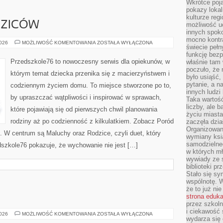
Wkrótce poja
pokazy lokal
kulturze reg
DZICÓW
możliwość u
innych spoko
mocno kontr
PYTANIA
2026
MOŻLIWOŚĆ KOMENTOWANIA
ZOSTAŁA WYŁĄCZONA
świecie pełn
OD
RODZICÓW
funkcję bezp
Przedszkole76 to nowoczesny serwis dla opiekunów, w
właśnie tam 
poczuło, że 
którym temat dziecka przenika się z macierzyństwem i
było usiąść
pytanie, a n
codziennym życiem domu. To miejsce stworzone po to,
innych ludzi
by upraszczać wątpliwości i inspirować w sprawach,
Taka wartość
liczby, ale 
które pojawiają się od pierwszych chwil planowania
życiu miasta
rodziny aż po codzienność z kilkulatkiem. Zobacz Poród
zaczęła dzia
Organizowan
). W centrum są Maluchy oraz Rodzice, czyli duet, który
wymiany ksi
samodzielneg
dszkole76 pokazuje, że wychowanie nie jest […]
w których m
wywiady ze 
biblioteki p
Stało się sy
wspólnotę. 
że to już ni
strona eduk
przez szkoln
i ciekawość 
SYCYLIA
2026
MOŻLIWOŚĆ KOMENTOWANIA
ZOSTAŁA WYŁĄCZONA
wydarza się 