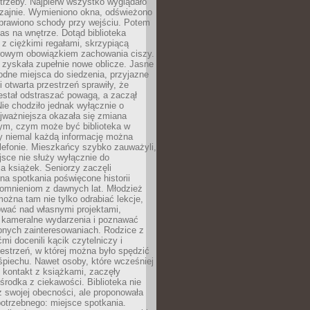
trzeby. Najpierw wszystko wyglądało
zajnie. Wymieniono okna, odświeżono
aprawiono schody przy wejściu. Potem
as na wnętrze. Dotąd biblioteka
ę z ciężkimi regałami, skrzypiącą
urowym obowiązkiem zachowania ciszy.
zyskała zupełnie nowe oblicze. Jasne
odne miejsca do siedzenia, przyjazne
i otwarta przestrzeń sprawiły, że
estał odstraszać powagą, a zaczął
ie chodziło jednak wyłącznie o
jważniejsza okazała się zmiana
tym, czym może być biblioteka w
y niemal każdą informację można
lefonie. Mieszkańcy szybko zauważyli,
sce nie służy wyłącznie do
a książek. Seniorzy zaczęli
na spotkania poświęcone historii
pomnieniom z dawnych lat. Młodzież
można tam nie tylko odrabiać lekcje,
ować nad własnymi projektami,
 kameralne wydarzenia i poznawać
bnych zainteresowaniach. Rodzice z
mi docenili kącik czytelniczy i
estrzeń, w której można było spędzić
piechu. Nawet osoby, które wcześniej
 kontakt z książkami, zaczęły
środka z ciekawości. Biblioteka nie
ż swojej obecności, ale proponowała
otrzebnego: miejsce spotkania.