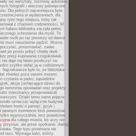
wiły się warsztaty, rozmowy autorskie,
nych fotografii i wieczory poświęcone
ionu. Dla jednych najcenniejsza była
czestniczenia w wydarzeniach, dla
jny rytm tego miejsca, który tak
astował z chaosem codzienności. W
ym hałasu biblioteka zaczęła pełnić
iecznego schronienia dla myśli. To
wiele osób po raz pierwszy od dawna
nie musi nieustannie pędzić. Można
, poczytać, porozmawiać, zadać
awet po prostu pobyć chwilę obok
 bez presji kupowania czegokolwiek.
 nie daje się łatwo przeliczyć na
bardzo szybko widać ją w codziennym
. Najciekawsze było to, że biblioteka
łać również poza swoimi murami.
o czytania w parku, sąsiedzkie
ążek, akcje zachęcające dzieci do
o tworzenia opowiadań oraz projekty,
łodzi mieszkańcy przeprowadzali
starszymi. Dzięki temu samo pojęcie
rzestało oznaczać wyłącznie budynek.
mbolem troski o pamięć, język i
W pewnym momencie ktoś powiedział,
e tylko wypożyczalnia, lecz prawdziwa
acyjna
dla całego miasta, bo uczy nie
y przymus, ale przez spotkanie, dialog
świata. Tego typu przemiana nie
od razu. Wymaga ludzi, którzy