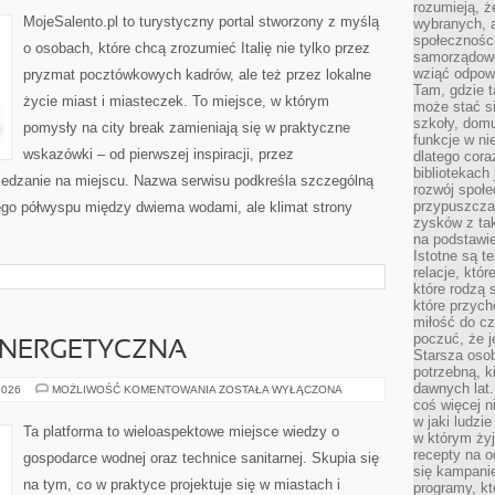
rozumieją, ż
MojeSalento.pl to turystyczny portal stworzony z myślą
wybranych, 
społeczności
o osobach, które chcą zrozumieć Italię nie tylko przez
samorządowc
wziąć odpowi
pryzmat pocztówkowych kadrów, ale też przez lokalne
Tam, gdzie t
życie miast i miasteczek. To miejsce, w którym
może stać si
szkoły, domu
pomysły na city break zamieniają się w praktyczne
funkcje w ni
wskazówki – od pierwszej inspiracji, przez
dlatego cor
bibliotekach
iedzanie na miejscu. Nazwa serwisu podkreśla szczególną
rozwój społe
przypuszczać
nego półwyspu między dwiema wodami, ale klimat strony
zysków z tak
na podstawi
Istotne są t
relacje, któ
które rodzą 
które przyc
miłość do cz
poczuć, że j
NERGETYCZNA
Starsza oso
potrzebną, k
dawnych lat
EFEKTYWNOŚĆ
2026
MOŻLIWOŚĆ KOMENTOWANIA
ZOSTAŁA WYŁĄCZONA
ENERGETYCZNA
coś więcej n
w jaki ludzi
Ta platforma to wieloaspektowe miejsce wiedzy o
w którym żyj
recepty na 
gospodarce wodnej oraz technice sanitarnej. Skupia się
się kampanie
na tym, co w praktyce projektuje się w miastach i
programy, k