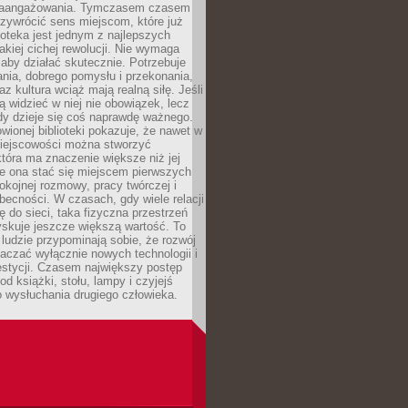
zaangażowania. Tymczasem czasem
zywrócić sens miejscom, które już
lioteka jest jednym z najlepszych
akiej cichej rewolucji. Nie wymaga
 aby działać skutecznie. Potrzebuje
ania, dobrego pomysłu i przekonania,
az kultura wciąż mają realną siłę. Jeśli
ą widzieć w niej nie obowiązek, lecz
dy dzieje się coś naprawdę ważnego.
owionej biblioteki pokazuje, że nawet w
miejscowości można stworzyć
która ma znaczenie większe niż jej
e ona stać się miejscem pierwszych
spokojnej rozmowy, pracy twórczej i
becności. W czasach, gdy wiele relacji
ię do sieci, taka fizyczna przestrzeń
yskuje jeszcze większą wartość. To
j ludzie przypominają sobie, że rozwój
aczać wyłącznie nowych technologii i
estycji. Czasem największy postęp
od książki, stołu, lampy i czyjejś
 wysłuchania drugiego człowieka.