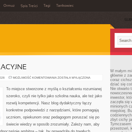
Ormuz
Tagi
Tankowiec
Spis Treści
SUB
KACYJNE
W małym mieś
głównie z za
MATERIAŁY
2026
MOŻLIWOŚĆ KOMENTOWANIA
ZOSTAŁA WYŁĄCZONA
coraz cichsz
EDUKACYJNE
dziać się co
Nie otwarto 
To miejsce stworzone z myślą o kształceniu rozumianej
nowoczesnego
szeroko, czyli nie tylko jako szkolna nauka, ale też jako
inwestor, kt
zaczęła się 
rozwój kompetencji. Nasz blog dydaktyczny łączy
minionych cz
konkretne podpowiedzi z narzędziami, które pomagają
miejskiej. B
codziennych
uczniom, opiekunom oraz pedagogom poruszać się po
zbyt cichy j
Tymczasem w
świecie wiedzy w sposób zrozumiały. Zależy nam, aby
przestrzeń, 
ednocześnie ambitna – tak, by prowadziła do trwałych