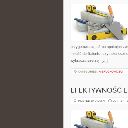
przygotowania, aż po spokojne zw
miłość do Salento, czyli słonecz
wykracza szerzej: […]
CATEGORIES:
NIERUCHOMOŚCI
EFEKTYWNOŚĆ E
POSTED BY ADMIN
LUT - 27 - 