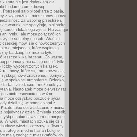
e kultura nie jest dodatkiem dla
ale fundamentem zdrowej
. Potrzebni są bibliotekarze z pasją,
y z wyobraźnią i mieszkańcy gotowi
edzialność za wspólną przestrzeń.
akie warunki się spotykają, biblioteka
ę sercem lokalnego życia. Nie zastąpi
 ani rynku, ale może połączyć ich
ezwykle subtelny sposób. Właśnie
az częściej mówi się o nowoczesnych
 jako o miejscach, które wspierają
czny bardziej, niż można było
 jeszcze kilka lat temu. Co ważne,
iej przemiany nie da się ocenić tylko
e liczby wypożyczonych książek.
eż rozmowy, które się tam zaczynają,
re zyskują nowe znaczenie, i pomysły,
się w spokojnej atmosferze. Dziecko,
hodzi tam z rodzicem, może odkryć
ytania. Nastolatek może pierwszy raz
ego zainteresowania są ważne.
ba może odzyskać poczucie bycia
iedy dzieli się wspomnieniami z
. Każde takie doświadczenie zmienia
iż pojedynczy dzień. Zmienia sposób,
e myślą o sobie nawzajem i o miejscu,
ą. W wielu miastach szuka się dziś
odbudowę więzi społecznych. Tworzy
, strategie, modne hasła i kolejne
tóre mają zachęcić mieszkańców do