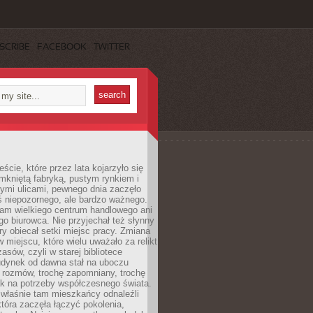
SCRIBE
FACEBOOK
TWITTER
cie, które przez lata kojarzyło się
mkniętą fabryką, pustym rynkiem i
ymi ulicami, pewnego dnia zaczęło
ś niepozornego, ale bardzo ważnego.
tam wielkiego centrum handlowego ani
 biurowca. Nie przyjechał też słynny
óry obiecał setki miejsc pracy. Zmiana
w miejscu, które wielu uważało za relikt
asów, czyli w starej bibliotece
udynek od dawna stał na uboczu
 rozmów, trochę zapomniany, trochę
ak na potrzeby współczesnego świata.
łaśnie tam mieszkańcy odnaleźli
która zaczęła łączyć pokolenia,