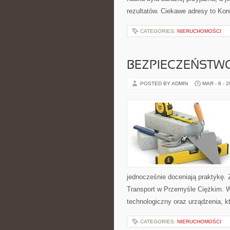
rezultatów. Ciekawe adresy to Kor
CATEGORIES:
NIERUCHOMOŚCI
BEZPIECZEŃSTWO
POSTED BY ADMIN
MAR - 8 - 
jednocześnie doceniają praktykę. 
Transport w Przemyśle Ciężkim. W
technologiczny oraz urządzenia, k
CATEGORIES:
NIERUCHOMOŚCI