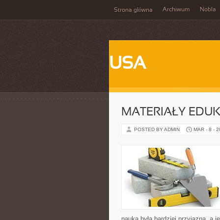
Archiwum
Nobla
Strona główna
USA
MATERIAŁY EDU
POSTED BY ADMIN
MAR - 8 - 
nauka była bardziej przyjazna, a j