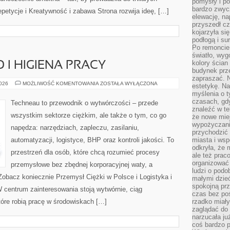
pomysły i po
bardzo zwyc
epetycje i Kreatywność i zabawa Strona rozwija ideę, […]
elewację, n
przyszedł cz
kojarzyła si
podłogą i s
Po remoncie 
światło, wyg
kolory ścian 
 I HIGIENA PRACY
budynek prz
zapraszać. N
BEZPIECZEŃSTWO
2026
MOŻLIWOŚĆ KOMENTOWANIA
ZOSTAŁA WYŁĄCZONA
estetykę. Na
I
myślenia o 
HIGIENA
PRACY
czasach, gd
Techneau to przewodnik o wytwórczości – przede
znaleźć w te
wszystkim sektorze ciężkim, ale także o tym, co go
że nowe miej
wypożyczani
napędza: narzędziach, zapleczu, zasilaniu,
przychodzić 
automatyzacji, logistyce, BHP oraz kontroli jakości. To
miasta i ws
odkryła, że 
przestrzeń dla osób, które chcą rozumieć procesy
ale też prac
organizować
przemysłowe bez zbędnej korporacyjnej waty, a
ludzi o podo
Zobacz koniecznie Przemysł Ciężki w Polsce i Logistyka i
małymi dzieć
spokojną prz
 centrum zainteresowania stoją wytwórnie, ciąg
czas bez poś
tóre robią pracę w środowiskach […]
rzadko miały
zaglądać do 
narzucała ju
coś bardzo p