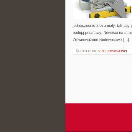
jednocześnie zrozumiały, tak aby p
budują podstawy. Nowości na stro
Zrównoważone Budownictwo […]
CATEGORIES:
NIERUCHOMOŚCI