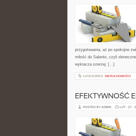
przygotowania, aż po spokojne zw
miłość do Salento, czyli słonecz
wykracza szerzej: […]
CATEGORIES:
NIERUCHOMOŚCI
EFEKTYWNOŚĆ E
POSTED BY ADMIN
LUT - 27 - 