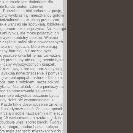
e kultura nie jest dodatkiem dla
ale fundamentem zdrowej
. Potrzebni są bibliotekarze z pasją,
y z wyobraźnią i mieszkańcy gotowi
edzialność za wspólną przestrzeń.
akie warunki się spotykają, biblioteka
ę sercem lokalnego życia. Nie zastąpi
 ani rynku, ale może połączyć ich
ezwykle subtelny sposób. Właśnie
az częściej mówi się o nowoczesnych
 jako o miejscach, które wspierają
czny bardziej, niż można było
 jeszcze kilka lat temu. Co ważne,
iej przemiany nie da się ocenić tylko
e liczby wypożyczonych książek.
eż rozmowy, które się tam zaczynają,
re zyskują nowe znaczenie, i pomysły,
się w spokojnej atmosferze. Dziecko,
hodzi tam z rodzicem, może odkryć
ytania. Nastolatek może pierwszy raz
ego zainteresowania są ważne.
ba może odzyskać poczucie bycia
iedy dzieli się wspomnieniami z
. Każde takie doświadczenie zmienia
iż pojedynczy dzień. Zmienia sposób,
e myślą o sobie nawzajem i o miejscu,
ą. W wielu miastach szuka się dziś
odbudowę więzi społecznych. Tworzy
, strategie, modne hasła i kolejne
tóre mają zachęcić mieszkańców do