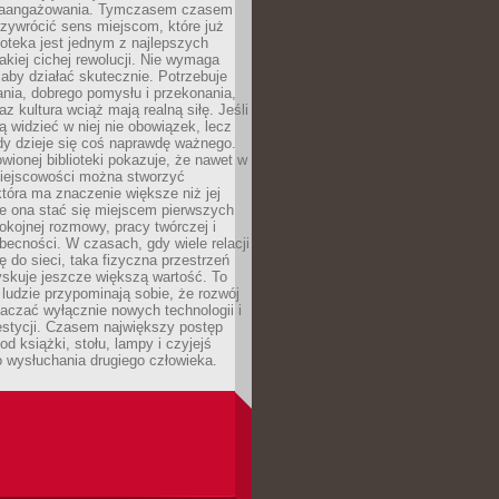
zaangażowania. Tymczasem czasem
zywrócić sens miejscom, które już
lioteka jest jednym z najlepszych
akiej cichej rewolucji. Nie wymaga
 aby działać skutecznie. Potrzebuje
ania, dobrego pomysłu i przekonania,
az kultura wciąż mają realną siłę. Jeśli
ą widzieć w niej nie obowiązek, lecz
dy dzieje się coś naprawdę ważnego.
owionej biblioteki pokazuje, że nawet w
miejscowości można stworzyć
która ma znaczenie większe niż jej
e ona stać się miejscem pierwszych
spokojnej rozmowy, pracy twórczej i
becności. W czasach, gdy wiele relacji
ię do sieci, taka fizyczna przestrzeń
yskuje jeszcze większą wartość. To
j ludzie przypominają sobie, że rozwój
aczać wyłącznie nowych technologii i
estycji. Czasem największy postęp
od książki, stołu, lampy i czyjejś
 wysłuchania drugiego człowieka.