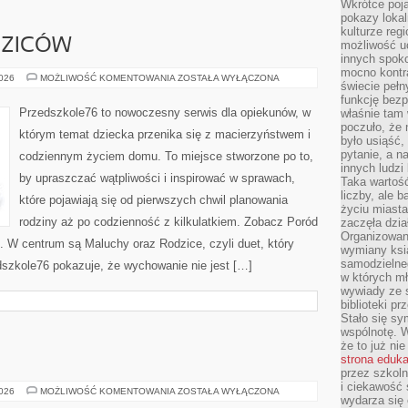
Wkrótce poja
pokazy lokal
kulturze reg
DZICÓW
możliwość u
innych spoko
mocno kontr
PYTANIA
2026
MOŻLIWOŚĆ KOMENTOWANIA
ZOSTAŁA WYŁĄCZONA
świecie pełn
OD
RODZICÓW
funkcję bezp
Przedszkole76 to nowoczesny serwis dla opiekunów, w
właśnie tam 
poczuło, że 
którym temat dziecka przenika się z macierzyństwem i
było usiąść
pytanie, a n
codziennym życiem domu. To miejsce stworzone po to,
innych ludzi
by upraszczać wątpliwości i inspirować w sprawach,
Taka wartość
liczby, ale 
które pojawiają się od pierwszych chwil planowania
życiu miasta
rodziny aż po codzienność z kilkulatkiem. Zobacz Poród
zaczęła dzia
Organizowan
). W centrum są Maluchy oraz Rodzice, czyli duet, który
wymiany ksi
samodzielneg
dszkole76 pokazuje, że wychowanie nie jest […]
w których m
wywiady ze 
biblioteki p
Stało się sy
wspólnotę. 
że to już ni
strona eduk
przez szkoln
i ciekawość 
SYCYLIA
2026
MOŻLIWOŚĆ KOMENTOWANIA
ZOSTAŁA WYŁĄCZONA
wydarza się 