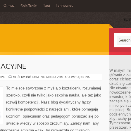
Ormuz
Tagi
Tankowiec
Spis Treści
SUB
KACYJNE
W małym mieś
głównie z za
MATERIAŁY
2026
MOŻLIWOŚĆ KOMENTOWANIA
ZOSTAŁA WYŁĄCZONA
coraz cichsz
EDUKACYJNE
dziać się co
Nie otwarto 
To miejsce stworzone z myślą o kształceniu rozumianej
nowoczesnego
szeroko, czyli nie tylko jako szkolna nauka, ale też jako
inwestor, kt
zaczęła się 
rozwój kompetencji. Nasz blog dydaktyczny łączy
minionych cz
konkretne podpowiedzi z narzędziami, które pomagają
miejskiej. B
codziennych
uczniom, opiekunom oraz pedagogom poruszać się po
zbyt cichy j
Tymczasem w
świecie wiedzy w sposób zrozumiały. Zależy nam, aby
przestrzeń, 
ednocześnie ambitna – tak, by prowadziła do trwałych