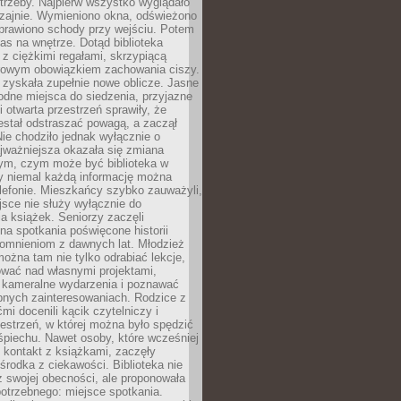
trzeby. Najpierw wszystko wyglądało
zajnie. Wymieniono okna, odświeżono
aprawiono schody przy wejściu. Potem
as na wnętrze. Dotąd biblioteka
ę z ciężkimi regałami, skrzypiącą
urowym obowiązkiem zachowania ciszy.
zyskała zupełnie nowe oblicze. Jasne
odne miejsca do siedzenia, przyjazne
i otwarta przestrzeń sprawiły, że
estał odstraszać powagą, a zaczął
ie chodziło jednak wyłącznie o
jważniejsza okazała się zmiana
tym, czym może być biblioteka w
y niemal każdą informację można
lefonie. Mieszkańcy szybko zauważyli,
sce nie służy wyłącznie do
a książek. Seniorzy zaczęli
na spotkania poświęcone historii
pomnieniom z dawnych lat. Młodzież
można tam nie tylko odrabiać lekcje,
ować nad własnymi projektami,
 kameralne wydarzenia i poznawać
bnych zainteresowaniach. Rodzice z
mi docenili kącik czytelniczy i
estrzeń, w której można było spędzić
piechu. Nawet osoby, które wcześniej
 kontakt z książkami, zaczęły
środka z ciekawości. Biblioteka nie
ż swojej obecności, ale proponowała
otrzebnego: miejsce spotkania.