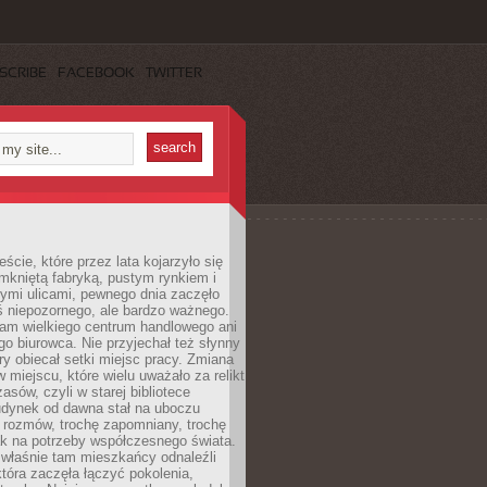
SCRIBE
FACEBOOK
TWITTER
cie, które przez lata kojarzyło się
mkniętą fabryką, pustym rynkiem i
ymi ulicami, pewnego dnia zaczęło
ś niepozornego, ale bardzo ważnego.
tam wielkiego centrum handlowego ani
 biurowca. Nie przyjechał też słynny
óry obiecał setki miejsc pracy. Zmiana
w miejscu, które wielu uważało za relikt
asów, czyli w starej bibliotece
udynek od dawna stał na uboczu
 rozmów, trochę zapomniany, trochę
ak na potrzeby współczesnego świata.
łaśnie tam mieszkańcy odnaleźli
która zaczęła łączyć pokolenia,