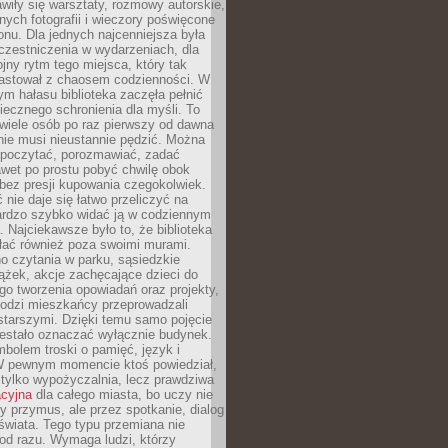
wiły się warsztaty, rozmowy autorskie,
nych fotografii i wieczory poświęcone
ionu. Dla jednych najcenniejsza była
czestniczenia w wydarzeniach, dla
jny rytm tego miejsca, który tak
astował z chaosem codzienności. W
ym hałasu biblioteka zaczęła pełnić
iecznego schronienia dla myśli. To
wiele osób po raz pierwszy od dawna
nie musi nieustannie pędzić. Można
, poczytać, porozmawiać, zadać
awet po prostu pobyć chwilę obok
 bez presji kupowania czegokolwiek.
 nie daje się łatwo przeliczyć na
bardzo szybko widać ją w codziennym
. Najciekawsze było to, że biblioteka
łać również poza swoimi murami.
o czytania w parku, sąsiedzkie
ążek, akcje zachęcające dzieci do
o tworzenia opowiadań oraz projekty,
łodzi mieszkańcy przeprowadzali
starszymi. Dzięki temu samo pojęcie
rzestało oznaczać wyłącznie budynek.
mbolem troski o pamięć, język i
W pewnym momencie ktoś powiedział,
e tylko wypożyczalnia, lecz prawdziwa
acyjna
dla całego miasta, bo uczy nie
y przymus, ale przez spotkanie, dialog
świata. Tego typu przemiana nie
od razu. Wymaga ludzi, którzy