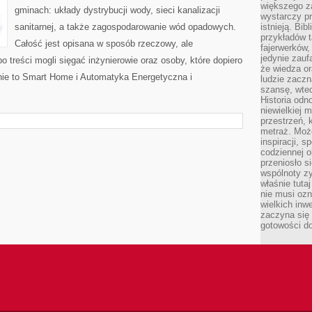
większego 
gminach: układy dystrybucji wody, sieci kanalizacji
wystarczy pr
sanitarnej, a także zagospodarowanie wód opadowych.
istnieją. Bib
przykładów t
Całość jest opisana w sposób rzeczowy, ale
fajerwerków,
jedynie zauf
o treści mogli sięgać inżynierowie oraz osoby, które dopiero
że wiedza or
nie to Smart Home i Automatyka Energetyczna i
ludzie zaczn
szansę, wte
Historia odn
niewielkiej 
przestrzeń, 
metraż. Moż
inspiracji, 
codziennej o
przeniosło s
wspólnoty z
właśnie tuta
nie musi ozn
wielkich inw
zaczyna się 
gotowości do