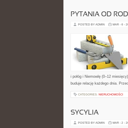
PYTANIA OD RO
POSTED BY ADMIN
MAR - 6 - 
i połóg i Niemowlę (0–12 miesięcy
buduje relację każdego dnia. Prze
CATEGORIES:
NIERUCHOMOŚCI
SYCYLIA
POSTED BY ADMIN
MAR - 2 - 