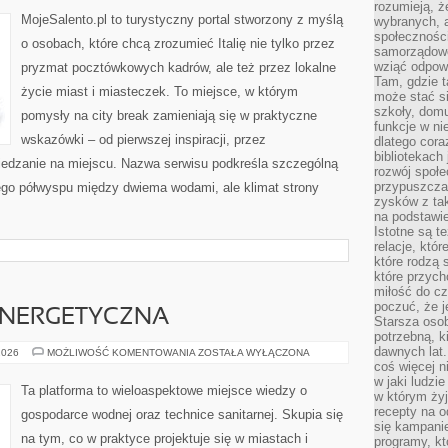
rozumieją, ż
MojeSalento.pl to turystyczny portal stworzony z myślą
wybranych, 
społeczności
o osobach, które chcą zrozumieć Italię nie tylko przez
samorządowc
wziąć odpowi
pryzmat pocztówkowych kadrów, ale też przez lokalne
Tam, gdzie t
życie miast i miasteczek. To miejsce, w którym
może stać si
szkoły, domu
pomysły na city break zamieniają się w praktyczne
funkcje w ni
wskazówki – od pierwszej inspiracji, przez
dlatego cor
bibliotekach
iedzanie na miejscu. Nazwa serwisu podkreśla szczególną
rozwój społe
przypuszczać
nego półwyspu między dwiema wodami, ale klimat strony
zysków z tak
na podstawi
Istotne są t
relacje, któ
które rodzą 
które przyc
miłość do cz
poczuć, że j
NERGETYCZNA
Starsza oso
potrzebną, k
dawnych lat
EFEKTYWNOŚĆ
2026
MOŻLIWOŚĆ KOMENTOWANIA
ZOSTAŁA WYŁĄCZONA
ENERGETYCZNA
coś więcej n
w jaki ludzi
Ta platforma to wieloaspektowe miejsce wiedzy o
w którym żyj
recepty na 
gospodarce wodnej oraz technice sanitarnej. Skupia się
się kampanie
na tym, co w praktyce projektuje się w miastach i
programy, k