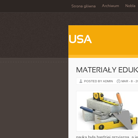
Archiwum
Nobla
Strona główna
USA
MATERIAŁY EDU
POSTED BY ADMIN
MAR - 8 - 
nauka była bardziej przyjazna, a j