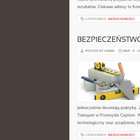
rezultatów. Ciekawe adresy to Kor
CATEGORIES:
NIERUCHOMOŚCI
BEZPIECZEŃSTWO
POSTED BY ADMIN
MAR - 8 - 
jednocześnie doceniają praktykę. 
Transport w Przemyśle Ciężkim. W
technologiczny oraz urządzenia, k
CATEGORIES:
NIERUCHOMOŚCI