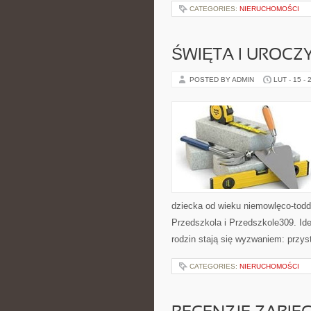
CATEGORIES:
NIERUCHOMOŚCI
ŚWIĘTA I UROCZ
POSTED BY ADMIN
LUT - 15 - 
dziecka od wieku niemowlęco-todd
Przedszkola i Przedszkole309. Ide
rodzin stają się wyzwaniem: przys
CATEGORIES:
NIERUCHOMOŚCI