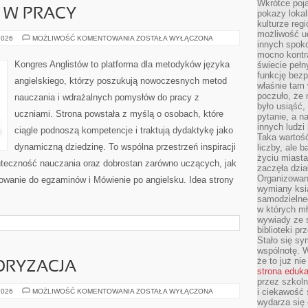
Wkrótce poja
I W PRACY
pokazy lokal
kulturze reg
możliwość u
JĘZYK
2026
MOŻLIWOŚĆ KOMENTOWANIA
ZOSTAŁA WYŁĄCZONA
innych spoko
ANGIELSKI
W
mocno kontr
PRACY
Kongres Anglistów to platforma dla metodyków języka
świecie pełn
funkcję bezp
angielskiego, którzy poszukują nowoczesnych metod
właśnie tam 
poczuło, że 
nauczania i wdrażalnych pomysłów do pracy z
było usiąść
uczniami. Strona powstała z myślą o osobach, które
pytanie, a n
innych ludzi
ciągle podnoszą kompetencje i traktują dydaktykę jako
Taka wartość
dynamiczną dziedzinę. To wspólna przestrzeń inspiracji
liczby, ale 
życiu miasta
kuteczność nauczania oraz dobrostan zarówno uczących, jak
zaczęła dzia
Organizowan
owanie do egzaminów i Mówienie po angielsku. Idea strony
wymiany ksi
samodzielneg
w których m
wywiady ze 
biblioteki p
Stało się sy
wspólnotę. 
że to już ni
TORYZACJA
strona eduk
przez szkoln
LIFESTYLE
i ciekawość 
2026
MOŻLIWOŚĆ KOMENTOWANIA
ZOSTAŁA WYŁĄCZONA
I
wydarza się 
MOTORYZACJA