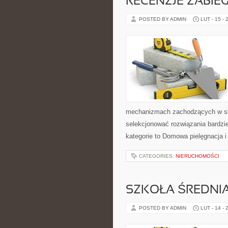
RECENZJE ZABIE
POSTED BY ADMIN
LUT - 15 - 
mechanizmach zachodzących w skó
selekcjonować rozwiązania bardzi
kategorie to Domowa pielęgnacja 
CATEGORIES:
NIERUCHOMOŚCI
SZKOŁA ŚREDNI
POSTED BY ADMIN
LUT - 14 - 