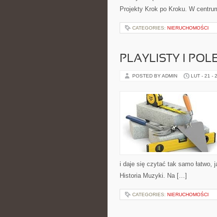
Projekty Krok po Kroku. W centrum
CATEGORIES:
NIERUCHOMOŚCI
PLAYLISTY I POL
POSTED BY ADMIN
LUT - 21 - 
i daje się czytać tak samo łatwo, 
Historia Muzyki. Na […]
CATEGORIES:
NIERUCHOMOŚCI