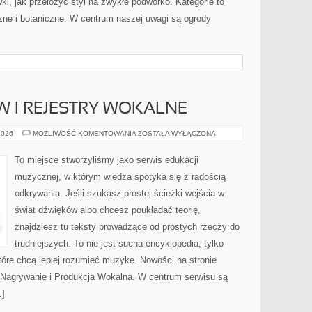
ki, jak przełożyć styl na zwykłe podwórko. Kategorie to
zne i botaniczne. W centrum naszej uwagi są ogrody
 I REJESTRY WOKALNE
RODZAJE
2026
MOŻLIWOŚĆ KOMENTOWANIA
ZOSTAŁA WYŁĄCZONA
GŁOSÓW
I
REJESTRY
To miejsce stworzyliśmy jako serwis edukacji
WOKALNE
muzycznej, w którym wiedza spotyka się z radością
odkrywania. Jeśli szukasz prostej ścieżki wejścia w
świat dźwięków albo chcesz poukładać teorię,
znajdziesz tu teksty prowadzące od prostych rzeczy do
trudniejszych. To nie jest sucha encyklopedia, tylko
tóre chcą lepiej rozumieć muzykę. Nowości na stronie
 Nagrywanie i Produkcja Wokalna. W centrum serwisu są
…]