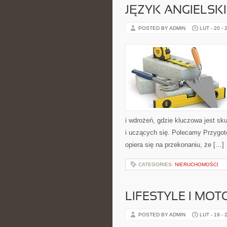
JĘZYK ANGIELSK
POSTED BY ADMIN
LUT - 20 - 
i wdrożeń, gdzie kluczowa jest s
i uczących się. Polecamy Przygot
opiera się na przekonaniu, że […]
CATEGORIES:
NIERUCHOMOŚCI
LIFESTYLE I MO
POSTED BY ADMIN
LUT - 19 - 