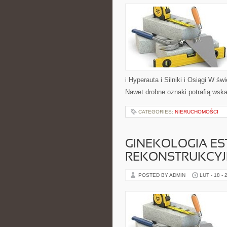
i Hyperauta i Silniki i Osiągi W ś
Nawet drobne oznaki potrafią wsk
CATEGORIES:
NIERUCHOMOŚCI
GINEKOLOGIA ES
REKONSTRUKCY
POSTED BY ADMIN
LUT - 18 - 