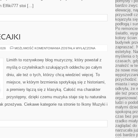
pomysły i po
bardzo zwyc
 Elfiki777 stoi […]
elewację, n
przyszedł cz
kojarzyła si
podłogą i s
Po remoncie 
światło, wyg
ECAJKI
kolory ścian 
budynek prz
zapraszać. N
PLAYLISTY
2026
MOŻLIWOŚĆ KOMENTOWANIA
ZOSTAŁA WYŁĄCZONA
estetykę. Na
I
POLECAJKI
myślenia o 
Limith to rozrywkowy blog muzyczny, który powstał z
czasach, gd
znaleźć w te
myślą o czytelnikach szukających oddechu po całym
że nowe miej
dniu, ale też o tych, którzy chcą wiedzieć więcej. To
wypożyczani
przychodzić 
miejsce, w którym brzmienia spotykają się z historiami,
miasta i ws
odkryła, że 
a premiery łączą się z klasyką. Całość ma charakter
ale też prac
przystępny, dzięki czemu muzyka staje się tu naturalna
organizować
ludzi o podo
jak przeżywa. Ciekawe kategorie na stronie to Ikony Muzyki i
małymi dzieć
spokojną prz
czas bez poś
rzadko miały
zaglądać do 
narzucała ju
coś bardzo p