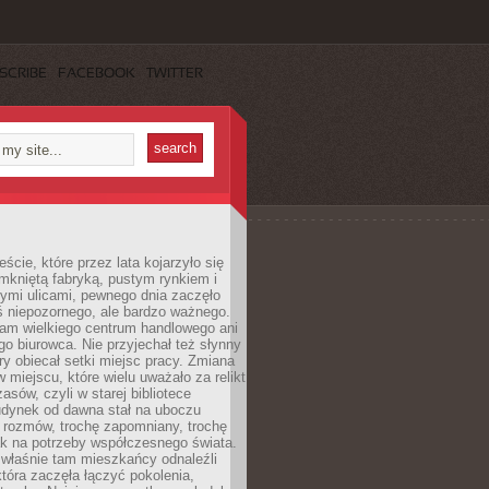
SCRIBE
FACEBOOK
TWITTER
cie, które przez lata kojarzyło się
mkniętą fabryką, pustym rynkiem i
ymi ulicami, pewnego dnia zaczęło
ś niepozornego, ale bardzo ważnego.
tam wielkiego centrum handlowego ani
 biurowca. Nie przyjechał też słynny
óry obiecał setki miejsc pracy. Zmiana
w miejscu, które wielu uważało za relikt
asów, czyli w starej bibliotece
udynek od dawna stał na uboczu
 rozmów, trochę zapomniany, trochę
ak na potrzeby współczesnego świata.
łaśnie tam mieszkańcy odnaleźli
która zaczęła łączyć pokolenia,