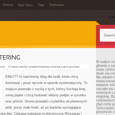
Ormuz
Tagi
Tankowiec
Spis Treści
SUB
TTERING
W małym mieś
głównie z za
KALIGRAFIA
2026
MOŻLIWOŚĆ KOMENTOWANIA
ZOSTAŁA WYŁĄCZONA
coraz cichsz
I
LETTERING
dziać się co
Elfiki777 to natchniony blog dla osób, które chcą
Nie otwarto 
nowoczesnego
ilustrować i pisać ręcznie w sposób systematyczny. To
inwestor, kt
zaczęła się 
miejsce powstało z myślą o tych, którzy kochają linię,
minionych cz
cenią papier i chcą budować własny podpis w rysunku
miejskiej. B
codziennych
oraz piśmie. Strona prowadzi czytelnika od pierwszych
zbyt cichy j
prób, przez małe kroki, aż po bardziej wymagające
Tymczasem w
przestrzeń, 
yką liter. Ciekawe kategorie to Artystyczne Wyzwania i