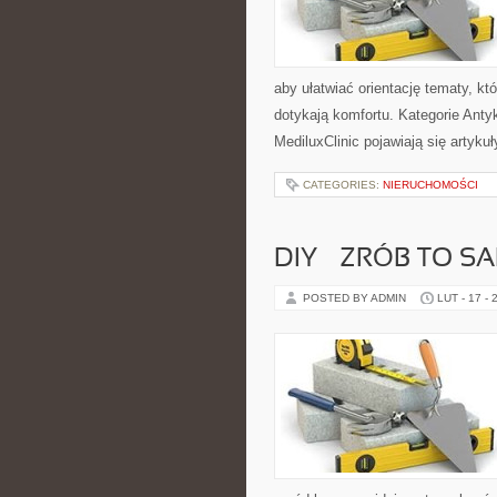
aby ułatwiać orientację tematy, k
dotykają komfortu. Kategorie Anty
MediluxClinic pojawiają się artyku
CATEGORIES:
NIERUCHOMOŚCI
DIY – ZRÓB TO 
POSTED BY ADMIN
LUT - 17 - 