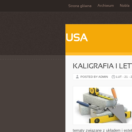
Archiwum
Nobla
Strona główna
USA
KALIGRAFIA I LE
POSTED BY ADMIN
LUT - 21 - 
tematy związane z układem i estet