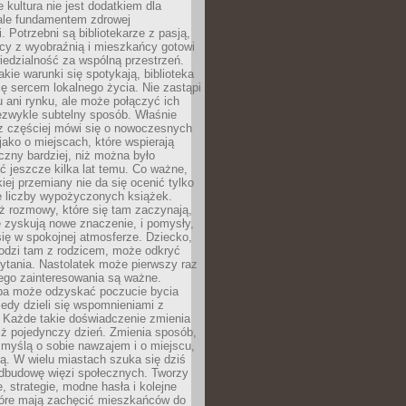
e kultura nie jest dodatkiem dla
ale fundamentem zdrowej
. Potrzebni są bibliotekarze z pasją,
y z wyobraźnią i mieszkańcy gotowi
edzialność za wspólną przestrzeń.
akie warunki się spotykają, biblioteka
ę sercem lokalnego życia. Nie zastąpi
 ani rynku, ale może połączyć ich
ezwykle subtelny sposób. Właśnie
az częściej mówi się o nowoczesnych
 jako o miejscach, które wspierają
czny bardziej, niż można było
 jeszcze kilka lat temu. Co ważne,
iej przemiany nie da się ocenić tylko
e liczby wypożyczonych książek.
eż rozmowy, które się tam zaczynają,
re zyskują nowe znaczenie, i pomysły,
się w spokojnej atmosferze. Dziecko,
hodzi tam z rodzicem, może odkryć
ytania. Nastolatek może pierwszy raz
ego zainteresowania są ważne.
ba może odzyskać poczucie bycia
iedy dzieli się wspomnieniami z
. Każde takie doświadczenie zmienia
iż pojedynczy dzień. Zmienia sposób,
e myślą o sobie nawzajem i o miejscu,
ą. W wielu miastach szuka się dziś
odbudowę więzi społecznych. Tworzy
, strategie, modne hasła i kolejne
tóre mają zachęcić mieszkańców do