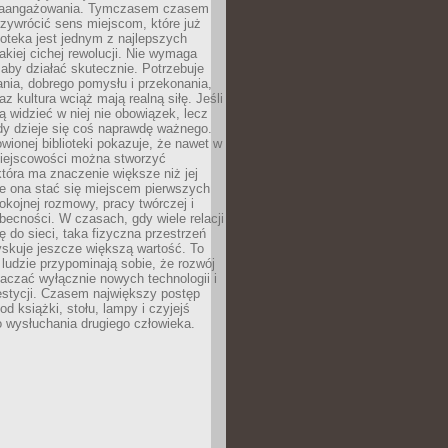
zaangażowania. Tymczasem czasem
zywrócić sens miejscom, które już
lioteka jest jednym z najlepszych
akiej cichej rewolucji. Nie wymaga
 aby działać skutecznie. Potrzebuje
ania, dobrego pomysłu i przekonania,
az kultura wciąż mają realną siłę. Jeśli
ą widzieć w niej nie obowiązek, lecz
dy dzieje się coś naprawdę ważnego.
owionej biblioteki pokazuje, że nawet w
miejscowości można stworzyć
która ma znaczenie większe niż jej
e ona stać się miejscem pierwszych
spokojnej rozmowy, pracy twórczej i
becności. W czasach, gdy wiele relacji
ię do sieci, taka fizyczna przestrzeń
yskuje jeszcze większą wartość. To
j ludzie przypominają sobie, że rozwój
aczać wyłącznie nowych technologii i
estycji. Czasem największy postęp
od książki, stołu, lampy i czyjejś
 wysłuchania drugiego człowieka.