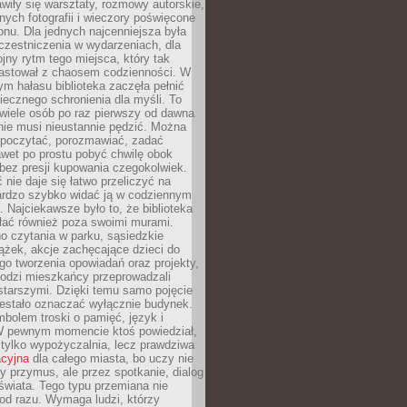
wiły się warsztaty, rozmowy autorskie,
nych fotografii i wieczory poświęcone
ionu. Dla jednych najcenniejsza była
czestniczenia w wydarzeniach, dla
jny rytm tego miejsca, który tak
astował z chaosem codzienności. W
ym hałasu biblioteka zaczęła pełnić
iecznego schronienia dla myśli. To
wiele osób po raz pierwszy od dawna
nie musi nieustannie pędzić. Można
, poczytać, porozmawiać, zadać
awet po prostu pobyć chwilę obok
 bez presji kupowania czegokolwiek.
 nie daje się łatwo przeliczyć na
bardzo szybko widać ją w codziennym
. Najciekawsze było to, że biblioteka
łać również poza swoimi murami.
o czytania w parku, sąsiedzkie
ążek, akcje zachęcające dzieci do
o tworzenia opowiadań oraz projekty,
łodzi mieszkańcy przeprowadzali
starszymi. Dzięki temu samo pojęcie
rzestało oznaczać wyłącznie budynek.
mbolem troski o pamięć, język i
W pewnym momencie ktoś powiedział,
e tylko wypożyczalnia, lecz prawdziwa
acyjna
dla całego miasta, bo uczy nie
y przymus, ale przez spotkanie, dialog
świata. Tego typu przemiana nie
od razu. Wymaga ludzi, którzy