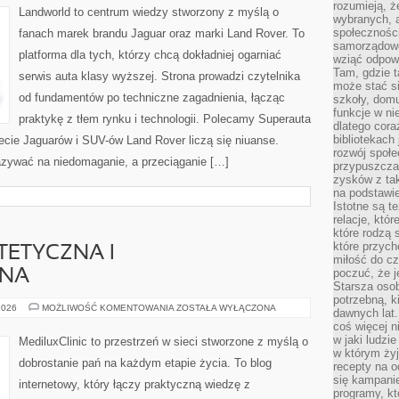
rozumieją, ż
Landworld to centrum wiedzy stworzony z myślą o
wybranych, 
społeczności
fanach marek brandu Jaguar oraz marki Land Rover. To
samorządowc
platforma dla tych, którzy chcą dokładniej ogarniać
wziąć odpowi
Tam, gdzie t
serwis auta klasy wyższej. Strona prowadzi czytelnika
może stać si
od fundamentów po techniczne zagadnienia, łącząc
szkoły, domu
funkcje w ni
praktykę z tłem rynku i technologii. Polecamy Superauta
dlatego cor
bibliotekach
wiecie Jaguarów i SUV-ów Land Rover liczą się niuanse.
rozwój społe
azywać na niedomaganie, a przeciąganie […]
przypuszczać
zysków z tak
na podstawi
Istotne są t
relacje, któ
które rodzą 
które przyc
TETYCZNA I
miłość do cz
poczuć, że j
JNA
Starsza oso
potrzebną, k
GINEKOLOGIA
2026
MOŻLIWOŚĆ KOMENTOWANIA
ZOSTAŁA WYŁĄCZONA
dawnych lat
ESTETYCZNA
coś więcej n
I
REKONSTRUKCYJNA
w jaki ludzi
MediluxClinic to przestrzeń w sieci stworzone z myślą o
w którym żyj
dobrostanie pań na każdym etapie życia. To blog
recepty na 
się kampanie
internetowy, który łączy praktyczną wiedzę z
programy, k