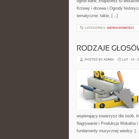
ogród barw, znajdziesz tu wskazów
Krzewy i drzewa i Ogrody historyc
tematyczne: takie, […]
CATEGORIES:
NIERUCHOMOŚCI
RODZAJE GŁOSÓW
POSTED BY ADMIN
LUT - 16 - 
wspierający towarzysz dla osób, k
Nagrywanie i Produkcja Wokalna i
fundamenty muzycznej wiedzy: [