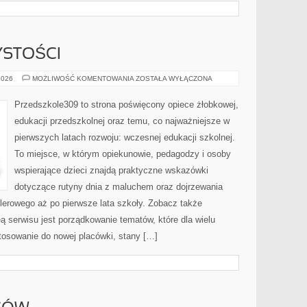
YSTOŚCI
ŚWIĘTA
2026
MOŻLIWOŚĆ KOMENTOWANIA
ZOSTAŁA WYŁĄCZONA
I
UROCZYSTOŚCI
Przedszkole309 to strona poświęcony opiece żłobkowej,
edukacji przedszkolnej oraz temu, co najważniejsze w
pierwszych latach rozwoju: wczesnej edukacji szkolnej.
To miejsce, w którym opiekunowie, pedagodzy i osoby
wspierające dzieci znajdą praktyczne wskazówki
dotyczące rutyny dnia z maluchem oraz dojrzewania
lerowego aż po pierwsze lata szkoły. Zobacz także
ą serwisu jest porządkowanie tematów, które dla wielu
tosowanie do nowej placówki, stany […]