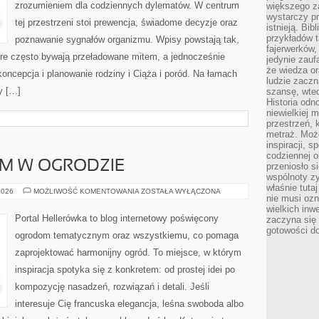
zrozumieniem dla codziennych dylematów. W centrum
większego 
wystarczy pr
tej przestrzeni stoi prewencja, świadome decyzje oraz
istnieją. Bib
przykładów t
poznawanie sygnałów organizmu. Wpisy powstają tak,
fajerwerków,
tóre często bywają przeładowane mitem, a jednocześnie
jedynie zauf
że wiedza or
koncepcja i planowanie rodziny i Ciąża i poród. Na łamach
ludzie zaczn
ły […]
szansę, wte
Historia odn
niewielkiej 
przestrzeń, 
metraż. Moż
inspiracji, 
codziennej o
SAM W OGRODZIE
przeniosło s
wspólnoty z
właśnie tuta
DIY
2026
MOŻLIWOŚĆ KOMENTOWANIA
ZOSTAŁA WYŁĄCZONA
nie musi ozn
–
ZRÓB
wielkich inw
TO
Portal Hellerówka to blog internetowy poświęcony
zaczyna się 
SAM
gotowości do
W
ogrodom tematycznym oraz wszystkiemu, co pomaga
OGRODZIE
zaprojektować harmonijny ogród. To miejsce, w którym
inspiracja spotyka się z konkretem: od prostej idei po
kompozycję nasadzeń, rozwiązań i detali. Jeśli
interesuje Cię francuska elegancja, leśna swoboda albo