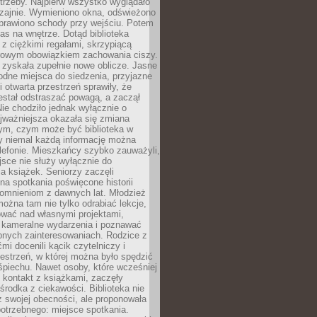
trzeby. Najpierw wszystko wyglądało
zajnie. Wymieniono okna, odświeżono
aprawiono schody przy wejściu. Potem
as na wnętrze. Dotąd biblioteka
ę z ciężkimi regałami, skrzypiącą
urowym obowiązkiem zachowania ciszy.
zyskała zupełnie nowe oblicze. Jasne
odne miejsca do siedzenia, przyjazne
i otwarta przestrzeń sprawiły, że
estał odstraszać powagą, a zaczął
ie chodziło jednak wyłącznie o
jważniejsza okazała się zmiana
tym, czym może być biblioteka w
y niemal każdą informację można
lefonie. Mieszkańcy szybko zauważyli,
sce nie służy wyłącznie do
a książek. Seniorzy zaczęli
na spotkania poświęcone historii
pomnieniom z dawnych lat. Młodzież
można tam nie tylko odrabiać lekcje,
ować nad własnymi projektami,
 kameralne wydarzenia i poznawać
bnych zainteresowaniach. Rodzice z
mi docenili kącik czytelniczy i
estrzeń, w której można było spędzić
piechu. Nawet osoby, które wcześniej
 kontakt z książkami, zaczęły
środka z ciekawości. Biblioteka nie
ż swojej obecności, ale proponowała
otrzebnego: miejsce spotkania.