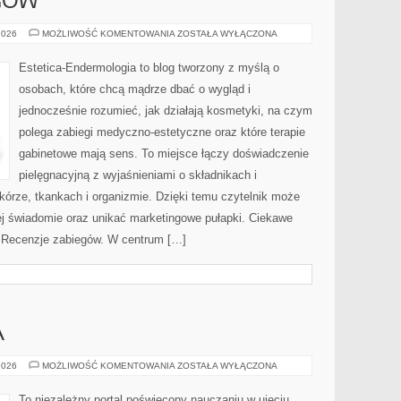
GÓW
RECENZJE
2026
MOŻLIWOŚĆ KOMENTOWANIA
ZOSTAŁA WYŁĄCZONA
ZABIEGÓW
Estetica-Endermologia to blog tworzony z myślą o
osobach, które chcą mądrze dbać o wygląd i
jednocześnie rozumieć, jak działają kosmetyki, na czym
polega zabiegi medyczno-estetyczne oraz które terapie
gabinetowe mają sens. To miejsce łączy doświadczenie
pielęgnacyjną z wyjaśnieniami o składnikach i
rze, tkankach i organizmie. Dzięki temu czytelnik może
ej świadomie oraz unikać marketingowe pułapki. Ciekawe
i Recenzje zabiegów. W centrum […]
A
SZKOŁA
2026
MOŻLIWOŚĆ KOMENTOWANIA
ZOSTAŁA WYŁĄCZONA
ŚREDNIA
To niezależny portal poświęcony nauczaniu w ujęciu