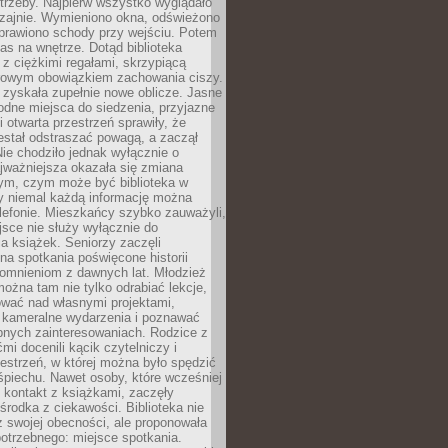
trzeby. Najpierw wszystko wyglądało
zajnie. Wymieniono okna, odświeżono
aprawiono schody przy wejściu. Potem
as na wnętrze. Dotąd biblioteka
ę z ciężkimi regałami, skrzypiącą
urowym obowiązkiem zachowania ciszy.
zyskała zupełnie nowe oblicze. Jasne
odne miejsca do siedzenia, przyjazne
i otwarta przestrzeń sprawiły, że
estał odstraszać powagą, a zaczął
ie chodziło jednak wyłącznie o
jważniejsza okazała się zmiana
tym, czym może być biblioteka w
y niemal każdą informację można
lefonie. Mieszkańcy szybko zauważyli,
sce nie służy wyłącznie do
a książek. Seniorzy zaczęli
na spotkania poświęcone historii
pomnieniom z dawnych lat. Młodzież
można tam nie tylko odrabiać lekcje,
ować nad własnymi projektami,
 kameralne wydarzenia i poznawać
bnych zainteresowaniach. Rodzice z
mi docenili kącik czytelniczy i
estrzeń, w której można było spędzić
piechu. Nawet osoby, które wcześniej
 kontakt z książkami, zaczęły
środka z ciekawości. Biblioteka nie
ż swojej obecności, ale proponowała
otrzebnego: miejsce spotkania.