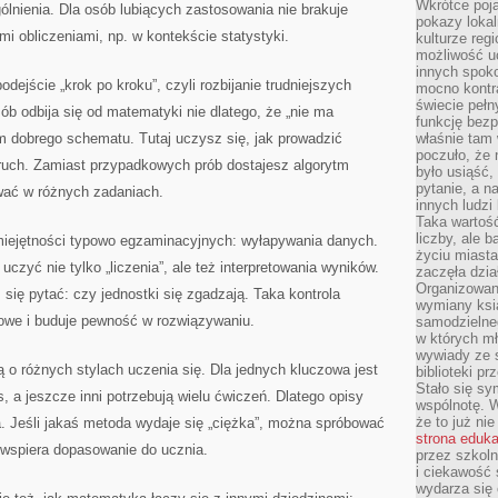
Wkrótce poja
lnienia. Dla osób lubiących zastosowania nie brakuje
pokazy lokal
 obliczeniami, np. w kontekście statystyki.
kulturze reg
możliwość u
innych spoko
odejście „krok po kroku”, czyli rozbijanie trudniejszych
mocno kontr
świecie pełn
ób odbija się od matematyki nie dlatego, że „nie ma
funkcję bezp
 im dobrego schematu. Tutaj uczysz się, jak prowadzić
właśnie tam 
poczuło, że 
y ruch. Zamiast przypadkowych prób dostajesz algorytm
było usiąść
pytanie, a n
wać w różnych zadaniach.
innych ludzi
Taka wartość
liczby, ale 
umiejętności typowo egzaminacyjnych: wyłapywania danych.
życiu miasta
uczyć nie tylko „liczenia”, ale też interpretowania wyników.
zaczęła dzia
Organizowan
się pytać: czy jednostki się zgadzają. Taka kontrola
wymiany ksi
owe i buduje pewność w rozwiązywaniu.
samodzielneg
w których m
wywiady ze 
 o różnych stylach uczenia się. Dla jednych kluczowa jest
biblioteki p
Stało się sy
s, a jeszcze inni potrzebują wielu ćwiczeń. Dlatego opisy
wspólnotę. 
że to już ni
ia. Jeśli jakaś metoda wydaje się „ciężka”, można spróbować
strona eduk
 wspiera dopasowanie do ucznia.
przez szkoln
i ciekawość 
wydarza się 