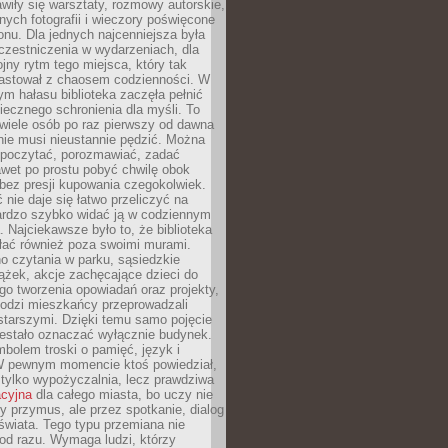
wiły się warsztaty, rozmowy autorskie,
nych fotografii i wieczory poświęcone
ionu. Dla jednych najcenniejsza była
czestniczenia w wydarzeniach, dla
jny rytm tego miejsca, który tak
astował z chaosem codzienności. W
ym hałasu biblioteka zaczęła pełnić
iecznego schronienia dla myśli. To
wiele osób po raz pierwszy od dawna
nie musi nieustannie pędzić. Można
, poczytać, porozmawiać, zadać
awet po prostu pobyć chwilę obok
 bez presji kupowania czegokolwiek.
 nie daje się łatwo przeliczyć na
bardzo szybko widać ją w codziennym
. Najciekawsze było to, że biblioteka
łać również poza swoimi murami.
o czytania w parku, sąsiedzkie
ążek, akcje zachęcające dzieci do
o tworzenia opowiadań oraz projekty,
łodzi mieszkańcy przeprowadzali
starszymi. Dzięki temu samo pojęcie
rzestało oznaczać wyłącznie budynek.
mbolem troski o pamięć, język i
W pewnym momencie ktoś powiedział,
e tylko wypożyczalnia, lecz prawdziwa
acyjna
dla całego miasta, bo uczy nie
y przymus, ale przez spotkanie, dialog
świata. Tego typu przemiana nie
od razu. Wymaga ludzi, którzy