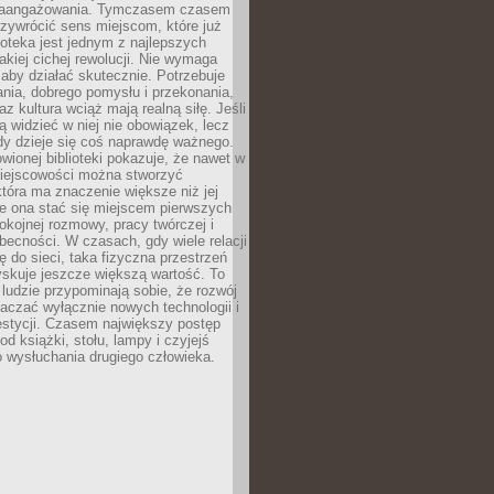
zaangażowania. Tymczasem czasem
zywrócić sens miejscom, które już
lioteka jest jednym z najlepszych
akiej cichej rewolucji. Nie wymaga
 aby działać skutecznie. Potrzebuje
ania, dobrego pomysłu i przekonania,
az kultura wciąż mają realną siłę. Jeśli
ą widzieć w niej nie obowiązek, lecz
dy dzieje się coś naprawdę ważnego.
owionej biblioteki pokazuje, że nawet w
miejscowości można stworzyć
która ma znaczenie większe niż jej
e ona stać się miejscem pierwszych
spokojnej rozmowy, pracy twórczej i
becności. W czasach, gdy wiele relacji
ię do sieci, taka fizyczna przestrzeń
yskuje jeszcze większą wartość. To
j ludzie przypominają sobie, że rozwój
aczać wyłącznie nowych technologii i
estycji. Czasem największy postęp
od książki, stołu, lampy i czyjejś
 wysłuchania drugiego człowieka.