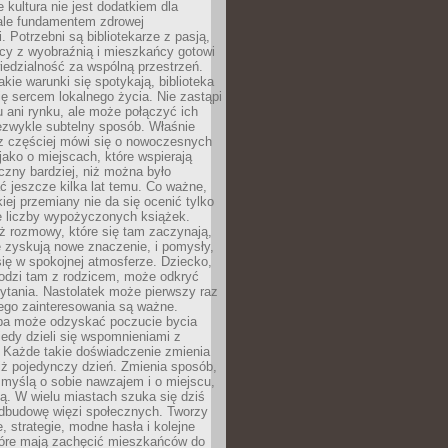
e kultura nie jest dodatkiem dla
ale fundamentem zdrowej
. Potrzebni są bibliotekarze z pasją,
y z wyobraźnią i mieszkańcy gotowi
edzialność za wspólną przestrzeń.
akie warunki się spotykają, biblioteka
ę sercem lokalnego życia. Nie zastąpi
 ani rynku, ale może połączyć ich
ezwykle subtelny sposób. Właśnie
az częściej mówi się o nowoczesnych
 jako o miejscach, które wspierają
czny bardziej, niż można było
 jeszcze kilka lat temu. Co ważne,
iej przemiany nie da się ocenić tylko
e liczby wypożyczonych książek.
eż rozmowy, które się tam zaczynają,
re zyskują nowe znaczenie, i pomysły,
się w spokojnej atmosferze. Dziecko,
hodzi tam z rodzicem, może odkryć
ytania. Nastolatek może pierwszy raz
ego zainteresowania są ważne.
ba może odzyskać poczucie bycia
iedy dzieli się wspomnieniami z
. Każde takie doświadczenie zmienia
iż pojedynczy dzień. Zmienia sposób,
e myślą o sobie nawzajem i o miejscu,
ą. W wielu miastach szuka się dziś
odbudowę więzi społecznych. Tworzy
, strategie, modne hasła i kolejne
tóre mają zachęcić mieszkańców do