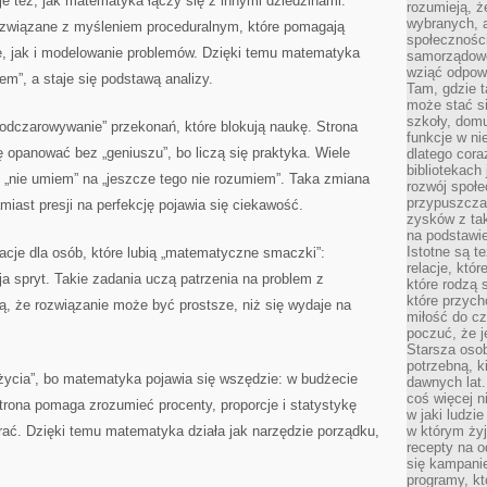
e też, jak matematyka łączy się z innymi dziedzinami:
rozumieją, ż
wybranych, 
y związane z myśleniem proceduralnym, które pomagają
społeczności
, jak i modelowanie problemów. Dzięki temu matematyka
samorządowc
wziąć odpowi
m”, a staje się podstawą analizy.
Tam, gdzie t
może stać si
szkoły, domu
dczarowywanie” przekonań, które blokują naukę. Strona
funkcje w ni
opanować bez „geniuszu”, bo liczą się praktyka. Wiele
dlatego cor
bibliotekach
 „nie umiem” na „jeszcze tego nie rozumiem”. Taka zmiana
rozwój społe
przypuszczać
miast presji na perfekcję pojawia się ciekawość.
zysków z tak
na podstawi
Istotne są t
racje dla osób, które lubią „matematyczne smaczki”:
relacje, któ
ja spryt. Takie zadania uczą patrzenia na problem z
które rodzą 
które przyc
ą, że rozwiązanie może być prostsze, niż się wydaje na
miłość do cz
poczuć, że j
Starsza oso
potrzebną, k
 życia”, bo matematyka pojawia się wszędzie: w budżecie
dawnych lat
coś więcej n
ona pomaga zrozumieć procenty, proporcje i statystykę
w jaki ludzi
erać. Dzięki temu matematyka działa jak narzędzie porządku,
w którym żyj
recepty na 
się kampanie
programy, k