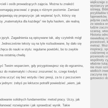
większego 
ycieli i osób prowadzących zajęcia. Można tu znaleźć
wystarczy pr
istnieją. Bib
 pomagają pracować z grupą o różnym poziomie. Zamiast
przykładów t
ojawiają się propozycje: jak wspierać tych, którzy się
fajerwerków,
jedynie zauf
 by „matematyka dla każdego” nie była hasłem, ale realną
że wiedza or
ludzie zaczn
szansę, wte
Historia odn
 język. Zagadnienia są opisywane tak, aby czytelnik mógł
niewielkiej 
przestrzeń, 
 Jednocześnie teksty są na tyle rozbudowane, by dało się
metraż. Moż
inspiracji, 
achęca do nauki w stylu: regularne powtórki, bo to zwykle
codziennej o
na ostatnią chwilę.
przeniosło s
wspólnoty z
właśnie tuta
yć Twoim wsparciem, gdy przygotowujesz się do egzaminu,
nie musi ozn
wielkich inw
asz do matematyki i chcesz zrozumieć to, czego kiedyś
zaczyna się 
żna uczyć się bez wstydu i bez presji, za to z poczuciem
gotowości do
ednym: żebyś po lekturze potrafił powiedzieć „wiem, jak
udowanie solidnych fundamentów: metod pracy. Uczy, jak
planować rozwiązanie i jak sprawdzać wynik. Takie