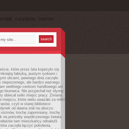
SCRIBE
FACEBOOK
TWITTER
cie, które przez lata kojarzyło się
mkniętą fabryką, pustym rynkiem i
ymi ulicami, pewnego dnia zaczęło
ś niepozornego, ale bardzo ważnego.
tam wielkiego centrum handlowego ani
 biurowca. Nie przyjechał też słynny
óry obiecał setki miejsc pracy. Zmiana
w miejscu, które wielu uważało za relikt
asów, czyli w starej bibliotece
udynek od dawna stał na uboczu
 rozmów, trochę zapomniany, trochę
ak na potrzeby współczesnego świata.
łaśnie tam mieszkańcy odnaleźli
która zaczęła łączyć pokolenia,