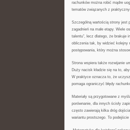
rachunków można robić mądre uogó
tematów związanych z praktycznymi
Szczególną wartością strony jest p
zagadnień na małe etapy. Wiele os
talentu”, lecz dlatego, że brakuje
obliczenia tak, by widzieć kolejn
postępowania, który można stoso
Strona wspiera także rozwijanie 
Duży nacisk kładzie się na to, aby 
W praktyce oznacza to, że uczysz 
pomaga ograniczyć błędy rachunk
Materiały są przygotowane z myślą
porównanie, dla innych ścisły zapi
często zawierają kilka dróg dojśc
wariantu prostszego. To podejście