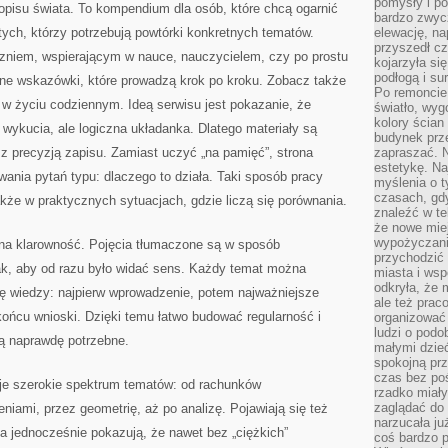
pomysły i po
 opisu świata. To kompendium dla osób, które chcą ogarnić
bardzo zwyc
ych, którzy potrzebują powtórki konkretnych tematów.
elewację, n
przyszedł cz
uczniem, wspierającym w nauce, nauczycielem, czy po prostu
kojarzyła si
podłogą i s
ne wskazówki, które prowadzą krok po kroku. Zobacz także
Po remoncie 
w życiu codziennym. Ideą serwisu jest pokazanie, że
światło, wyg
kolory ścian 
 wykucia, ale logiczna układanka. Dlatego materiały są
budynek prz
 z precyzją zapisu. Zamiast uczyć „na pamięć”, strona
zapraszać. N
estetykę. Na
ania pytań typu: dlaczego to działa. Taki sposób pracy
myślenia o 
czasach, gd
akże w praktycznych sytuacjach, gdzie liczą się porównania.
znaleźć w te
że nowe miej
wypożyczani
 na klarowność. Pojęcia tłumaczone są w sposób
przychodzić 
tak, aby od razu było widać sens. Każdy temat można
miasta i ws
odkryła, że 
ję wiedzy: najpierw wprowadzenie, potem najważniejsze
ale też prac
 końcu wnioski. Dzięki temu łatwo budować regularność i
organizować
ludzi o podo
ą naprawdę potrzebne.
małymi dzieć
spokojną prz
czas bez poś
je szerokie spektrum tematów: od rachunków
rzadko miały
zaglądać do 
niami, przez geometrię, aż po analizę. Pojawiają się też
narzucała ju
i, a jednocześnie pokazują, że nawet bez „ciężkich”
coś bardzo p