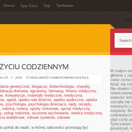
Ormuz
Tagi
Tankowiec
Spis Treści
SUB
ŻYCIU CODZIENNYM
W małym mieś
głównie z za
MATEMATYKA
 LUT - 7 - 2026
MOŻLIWOŚĆ KOMENTOWANIA
ZOSTAŁA
coraz cichsz
W
dziać się co
ŻYCIU
dania genetyczne
,
biegacze
,
biotechnologia
,
choroby
,
CODZIENNYM
Nie otwarto 
dukacja domowa
,
egzaminy
,
farmacja
,
fitness medyczny
,
nowoczesnego
ne
,
korepetycje
,
materiały medyczne
,
medycyna
,
inwestor, kt
nie
,
ogród
,
opieka nad dziećmi
,
opieka społeczna
,
opieka
zaczęła się 
ia
,
psychologia
,
psychologia dziecięca
,
rajdy
,
recepty
,
minionych cz
,
rodzina
,
rowery
,
sporty motorowe
,
sprzęt medyczny
,
miejskiej. B
y
,
usługi rodzinne
,
wczesne wychowanie
,
wiedza medyczna
,
codziennych
ęcia dodatkowe
,
zdrowe żywienie
,
zdrowie
zbyt cichy j
Tymczasem w
 portal do nauki, w której zależności przestają być
przestrzeń, 