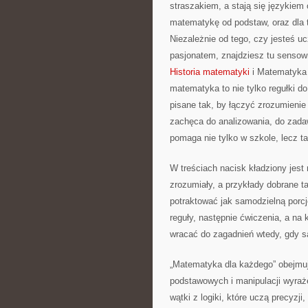
straszakiem, a stają się językiem
matematykę od podstaw, oraz dla t
Niezależnie od tego, czy jesteś 
pasjonatem, znajdziesz tu sensow
Historia matematyki
i Matematyka 
matematyka to nie tylko regułki do
pisane tak, by łączyć zrozumienie
zachęca do analizowania, do zadaw
pomaga nie tylko w szkole, lecz t
W treściach nacisk kładziony jest
zrozumiały, a przykłady dobrane 
potraktować jak samodzielną porc
reguły, następnie ćwiczenia, a na
wracać do zagadnień wtedy, gdy s
„Matematyka dla każdego” obejmu
podstawowych i manipulacji wyraże
wątki z logiki, które uczą precyzj