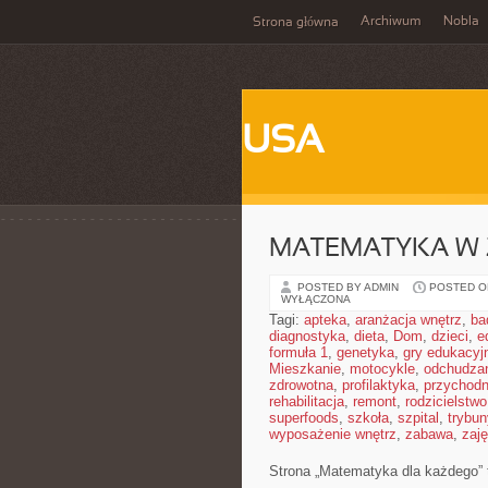
Archiwum
Nobla
Strona główna
USA
MATEMATYKA W 
POSTED BY ADMIN
POSTED ON
WYŁĄCZONA
Tagi:
apteka
,
aranżacja wnętrz
,
ba
diagnostyka
,
dieta
,
Dom
,
dzieci
,
e
formuła 1
,
genetyka
,
gry edukacyj
Mieszkanie
,
motocykle
,
odchudza
zdrowotna
,
profilaktyka
,
przychodn
rehabilitacja
,
remont
,
rodzicielstwo
superfoods
,
szkoła
,
szpital
,
trybun
wyposażenie wnętrz
,
zabawa
,
zaj
Strona „Matematyka dla każdego” to