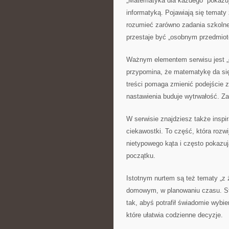
„Matematyka dla każdego” pokazuj
informatyką. Pojawiają się temat
rozumieć zarówno zadania szkolne
przestaje być „osobnym przedmiote
Ważnym elementem serwisu jest „o
przypomina, że matematykę da się 
treści pomaga zmienić podejście z
nastawienia buduje wytrwałość. Za
W serwisie znajdziesz także inspi
ciekawostki. To część, która rozwi
nietypowego kąta i często pokazuj
początku.
Istotnym nurtem są też tematy „z
domowym, w planowaniu czasu. Str
tak, abyś potrafił świadomie wybi
które ułatwia codzienne decyzje.