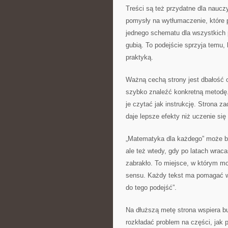
Treści są też przydatne dla naucz
pomysły na wytłumaczenie, które
jednego schematu dla wszystkich p
gubią. To podejście sprzyja temu,
praktyką.
Ważną cechą strony jest dbałość o
szybko znaleźć konkretną metodę.
je czytać jak instrukcję. Strona z
daje lepsze efekty niż uczenie się 
„Matematyka dla każdego” może b
ale też wtedy, gdy po latach wrac
zabrakło. To miejsce, w którym mo
sensu. Każdy tekst ma pomagać w j
do tego podejść”.
Na dłuższą metę strona wspiera b
rozkładać problem na części, jak 