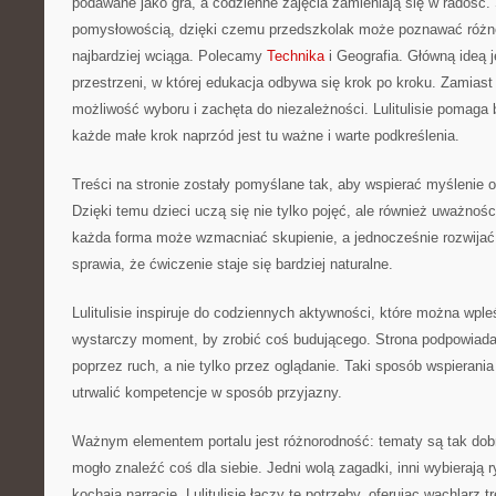
podawane jako gra, a codzienne zajęcia zamieniają się w radość.
pomysłowością, dzięki czemu przedszkolak może poznawać różne 
najbardziej wciąga. Polecamy
Technika
i Geografia. Główną ideą j
przestrzeni, w której edukacja odbywa się krok po kroku. Zamiast
możliwość wyboru i zachęta do niezależności. Lulitulisie pomaga 
każde małe krok naprzód jest tu ważne i warte podkreślenia.
Treści na stronie zostały pomyślane tak, aby wspierać myślenie 
Dzięki temu dzieci uczą się nie tylko pojęć, ale również uważnoś
każda forma może wzmacniać skupienie, a jednocześnie rozwija
sprawia, że ćwiczenie staje się bardziej naturalne.
Lulitulisie inspiruje do codziennych aktywności, które można wp
wystarczy moment, by zrobić coś budującego. Strona podpowiada
poprzez ruch, a nie tylko przez oglądanie. Taki sposób wspieran
utrwalić kompetencje w sposób przyjazny.
Ważnym elementem portalu jest różnorodność: tematy są tak dob
mogło znaleźć coś dla siebie. Jedni wolą zagadki, inni wybierają r
kochają narracje. Lulitulisie łączy te potrzeby, oferując wachlarz 