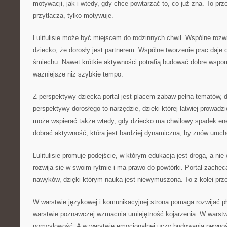
motywacji, jak i wtedy, gdy chce powtarzać to, co już zna. To prz
przytłacza, tylko motywuje.
Lulitulisie może być miejscem do rodzinnych chwil. Wspólne roz
dziecko, że dorosły jest partnerem. Wspólne tworzenie prac daje
śmiechu. Nawet krótkie aktywności potrafią budować dobre wspom
ważniejsze niż szybkie tempo.
Z perspektywy dziecka portal jest placem zabaw pełną tematów, 
perspektywy dorosłego to narzędzie, dzięki której łatwiej prowad
może wspierać także wtedy, gdy dziecko ma chwilowy spadek ene
dobrać aktywność, która jest bardziej dynamiczna, by znów uruc
Lulitulisie promuje podejście, w którym edukacja jest drogą, a ni
rozwija się w swoim rytmie i ma prawo do powtórki. Portal zach
nawyków, dzięki którym nauka jest niewymuszona. To z kolei prze
W warstwie językowej i komunikacyjnej strona pomaga rozwijać 
warstwie poznawczej wzmacnia umiejętność kojarzenia. W warstw
pomysłowość. A w warstwie emocjonalnej uczy budowania pewnośc