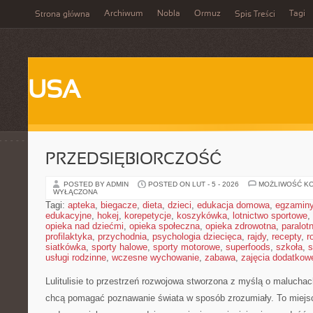
Archiwum
Nobla
Ormuz
Tagi
Strona główna
Spis Treści
USA
PRZEDSIĘBIORCZOŚĆ
POSTED BY ADMIN
POSTED ON LUT - 5 - 2026
MOŻLIWOŚĆ K
WYŁĄCZONA
Tagi:
apteka
,
biegacze
,
dieta
,
dzieci
,
edukacja domowa
,
egzamin
edukacyjne
,
hokej
,
korepetycje
,
koszykówka
,
lotnictwo sportowe
,
opieka nad dziećmi
,
opieka społeczna
,
opieka zdrowotna
,
paralot
profilaktyka
,
przychodnia
,
psychologia dziecięca
,
rajdy
,
recepty
,
r
siatkówka
,
sporty halowe
,
sporty motorowe
,
superfoods
,
szkoła
,
s
usługi rodzinne
,
wczesne wychowanie
,
zabawa
,
zajęcia dodatkow
Lulitulisie to przestrzeń rozwojowa stworzona z myślą o maluchac
chcą pomagać poznawanie świata w sposób zrozumiały. To miejs