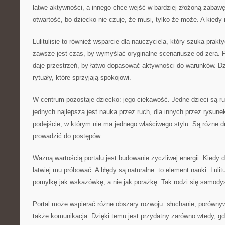
łatwe aktywności, a innego chce wejść w bardziej złożoną zabaw
otwartość, bo dziecko nie czuje, że musi, tylko że może. A kiedy 
Lulitulisie to również wsparcie dla nauczyciela, który szuka prak
zawsze jest czas, by wymyślać oryginalne scenariusze od zera. P
daje przestrzeń, by łatwo dopasować aktywności do warunków. 
rytuały, które sprzyjają spokojowi.
W centrum pozostaje dziecko: jego ciekawość. Jedne dzieci są ru
jednych najlepsza jest nauka przez ruch, dla innych przez rysunek.
podejście, w którym nie ma jednego właściwego stylu. Są różne d
prowadzić do postępów.
Ważną wartością portalu jest budowanie życzliwej energii. Kiedy 
łatwiej mu próbować. A błędy są naturalne: to element nauki. Lulit
pomyłkę jak wskazówkę, a nie jak porażkę. Tak rodzi się samody
Portal może wspierać różne obszary rozwoju: słuchanie, porówny
także komunikacja. Dzięki temu jest przydatny zarówno wtedy, gd