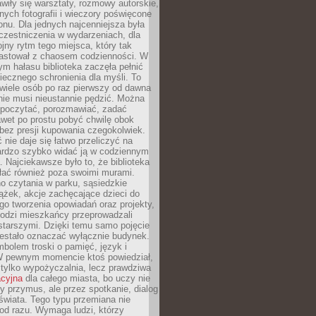
wiły się warsztaty, rozmowy autorskie,
nych fotografii i wieczory poświęcone
ionu. Dla jednych najcenniejsza była
czestniczenia w wydarzeniach, dla
jny rytm tego miejsca, który tak
astował z chaosem codzienności. W
ym hałasu biblioteka zaczęła pełnić
iecznego schronienia dla myśli. To
wiele osób po raz pierwszy od dawna
nie musi nieustannie pędzić. Można
, poczytać, porozmawiać, zadać
awet po prostu pobyć chwilę obok
 bez presji kupowania czegokolwiek.
 nie daje się łatwo przeliczyć na
bardzo szybko widać ją w codziennym
. Najciekawsze było to, że biblioteka
łać również poza swoimi murami.
o czytania w parku, sąsiedzkie
ążek, akcje zachęcające dzieci do
o tworzenia opowiadań oraz projekty,
łodzi mieszkańcy przeprowadzali
starszymi. Dzięki temu samo pojęcie
rzestało oznaczać wyłącznie budynek.
mbolem troski o pamięć, język i
W pewnym momencie ktoś powiedział,
e tylko wypożyczalnia, lecz prawdziwa
acyjna
dla całego miasta, bo uczy nie
y przymus, ale przez spotkanie, dialog
świata. Tego typu przemiana nie
od razu. Wymaga ludzi, którzy