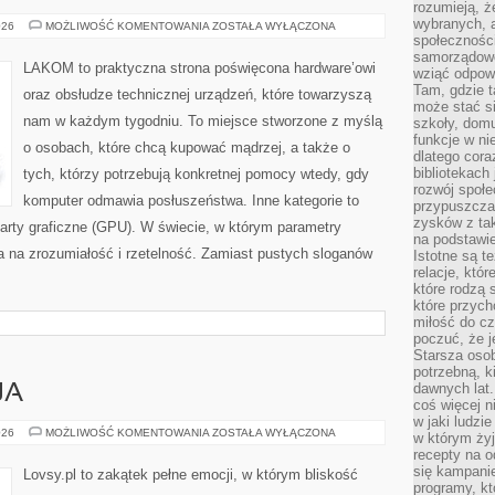
rozumieją, ż
wybranych, 
GAMING
026
MOŻLIWOŚĆ KOMENTOWANIA
ZOSTAŁA WYŁĄCZONA
&
społeczności
E-
samorządowc
SPORT
LAKOM to praktyczna strona poświęcona hardware’owi
wziąć odpowi
HARDWARE
Tam, gdzie t
oraz obsłudze technicznej urządzeń, które towarzyszą
może stać si
nam w każdym tygodniu. To miejsce stworzone z myślą
szkoły, domu
funkcje w ni
o osobach, które chcą kupować mądrzej, a także o
dlatego cor
bibliotekach
tych, którzy potrzebują konkretnej pomocy wtedy, gdy
rozwój społe
komputer odmawia posłuszeństwa. Inne kategorie to
przypuszczać
zysków z tak
arty graficzne (GPU). W świecie, w którym parametry
na podstawi
 na zrozumiałość i rzetelność. Zamiast pustych sloganów
Istotne są t
relacje, któ
które rodzą 
które przyc
miłość do cz
poczuć, że j
Starsza oso
potrzebną, k
dawnych lat
JA
coś więcej n
w jaki ludzi
SAMOAKCEPTACJA
026
MOŻLIWOŚĆ KOMENTOWANIA
ZOSTAŁA WYŁĄCZONA
w którym żyj
recepty na 
się kampanie
Lovsy.pl to zakątek pełne emocji, w którym bliskość
programy, k