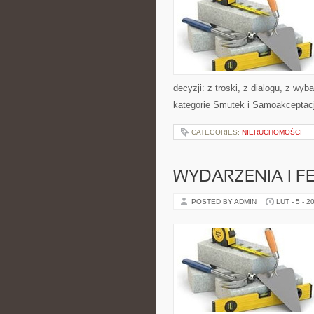
decyzji: z troski, z dialogu, z wy
kategorie Smutek i Samoakceptac
CATEGORIES:
NIERUCHOMOŚCI
WYDARZENIA I F
POSTED BY ADMIN
LUT - 5 - 2