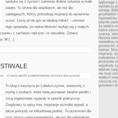
spotyka się z życiem i zamienia drobne sytuacje w małe
większego 
wystarczy pr
święto. To strona dla wrażliwych, ale też dla
istnieją. Bib
zabieganych, którzy potrzebują inspiracji do wyrażenia
przykładów t
fajerwerków,
uczuć. Lovsy.pl nie gra na idealną miłość – zamiast
jedynie zauf
że wiedza or
tego opowiada, że realna bliskość buduje się z małych
ludzie zaczn
baczania i z zachwytu nad tym, co naturalne. Zobacz
szansę, wte
Historia odn
ja. W […]
niewielkiej 
przestrzeń, 
metraż. Moż
inspiracji, 
codziennej o
przeniosło s
wspólnoty z
ESTIWALE
właśnie tuta
nie musi ozn
WYDARZENIA
026
MOŻLIWOŚĆ KOMENTOWANIA
ZOSTAŁA WYŁĄCZONA
wielkich inw
I
zaczyna się 
FESTIWALE
gotowości do
To blog o turystyce po Lubelszczyźnie, stworzony z
myślą o osobach, które lubią poznawać lokalne perełki i
chcą organizować wyjazdy w sposób praktyczny.
Znajdziesz tu opisy tras, inspiracje na krótki wypad, a
także pomysły na kilkudniową podróż. To przestrzeń dla
tych, którzy cenią kameralność, ale też dla miłośników