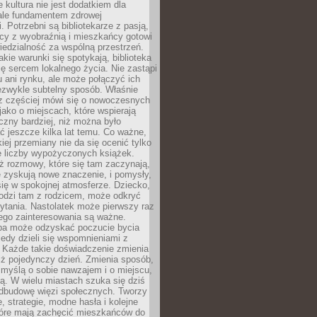
e kultura nie jest dodatkiem dla
ale fundamentem zdrowej
. Potrzebni są bibliotekarze z pasją,
y z wyobraźnią i mieszkańcy gotowi
edzialność za wspólną przestrzeń.
akie warunki się spotykają, biblioteka
ę sercem lokalnego życia. Nie zastąpi
 ani rynku, ale może połączyć ich
ezwykle subtelny sposób. Właśnie
az częściej mówi się o nowoczesnych
 jako o miejscach, które wspierają
czny bardziej, niż można było
 jeszcze kilka lat temu. Co ważne,
iej przemiany nie da się ocenić tylko
e liczby wypożyczonych książek.
eż rozmowy, które się tam zaczynają,
re zyskują nowe znaczenie, i pomysły,
się w spokojnej atmosferze. Dziecko,
hodzi tam z rodzicem, może odkryć
ytania. Nastolatek może pierwszy raz
ego zainteresowania są ważne.
ba może odzyskać poczucie bycia
iedy dzieli się wspomnieniami z
. Każde takie doświadczenie zmienia
iż pojedynczy dzień. Zmienia sposób,
e myślą o sobie nawzajem i o miejscu,
ą. W wielu miastach szuka się dziś
odbudowę więzi społecznych. Tworzy
, strategie, modne hasła i kolejne
tóre mają zachęcić mieszkańców do