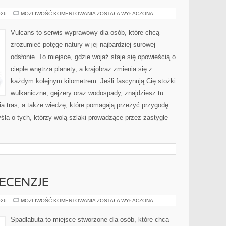
PUSTYNIE
026
MOŻLIWOŚĆ KOMENTOWANIA
ZOSTAŁA WYŁĄCZONA
Vulcans to serwis wyprawowy dla osób, które chcą
zrozumieć potęgę natury w jej najbardziej surowej
odsłonie. To miejsce, gdzie wojaż staje się opowieścią o
cieple wnętrza planety, a krajobraz zmienia się z
każdym kolejnym kilometrem. Jeśli fascynują Cię stożki
wulkaniczne, gejzery oraz wodospady, znajdziesz tu
a tras, a także wiedzę, które pomagają przeżyć przygodę
ślą o tych, którzy wolą szlaki prowadzące przez zastygłe
ECENZJE
PORÓWNANIA
026
MOŻLIWOŚĆ KOMENTOWANIA
ZOSTAŁA WYŁĄCZONA
I
RECENZJE
Spadlabuta to miejsce stworzone dla osób, które chcą