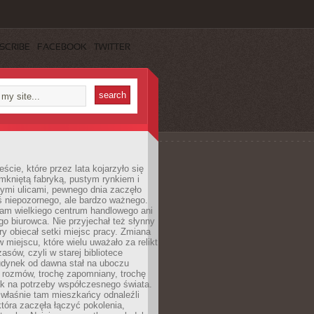
SCRIBE
FACEBOOK
TWITTER
cie, które przez lata kojarzyło się
mkniętą fabryką, pustym rynkiem i
ymi ulicami, pewnego dnia zaczęło
ś niepozornego, ale bardzo ważnego.
tam wielkiego centrum handlowego ani
 biurowca. Nie przyjechał też słynny
óry obiecał setki miejsc pracy. Zmiana
w miejscu, które wielu uważało za relikt
asów, czyli w starej bibliotece
udynek od dawna stał na uboczu
 rozmów, trochę zapomniany, trochę
ak na potrzeby współczesnego świata.
łaśnie tam mieszkańcy odnaleźli
która zaczęła łączyć pokolenia,