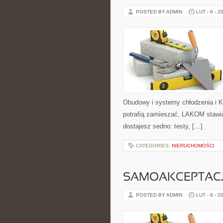
POSTED BY ADMIN
LUT - 6 - 2
Obudowy i systemy chłodzenia i K
potrafią zamieszać, LAKOM stawia
dostajesz sedno: testy, […]
CATEGORIES:
NIERUCHOMOŚCI
SAMOAKCEPTAC
POSTED BY ADMIN
LUT - 6 - 2