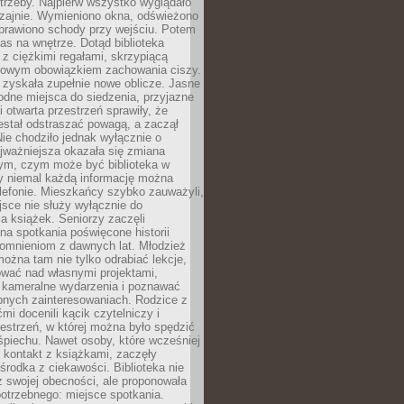
trzeby. Najpierw wszystko wyglądało
zajnie. Wymieniono okna, odświeżono
aprawiono schody przy wejściu. Potem
as na wnętrze. Dotąd biblioteka
ę z ciężkimi regałami, skrzypiącą
urowym obowiązkiem zachowania ciszy.
zyskała zupełnie nowe oblicze. Jasne
odne miejsca do siedzenia, przyjazne
i otwarta przestrzeń sprawiły, że
estał odstraszać powagą, a zaczął
ie chodziło jednak wyłącznie o
jważniejsza okazała się zmiana
tym, czym może być biblioteka w
y niemal każdą informację można
lefonie. Mieszkańcy szybko zauważyli,
sce nie służy wyłącznie do
a książek. Seniorzy zaczęli
na spotkania poświęcone historii
pomnieniom z dawnych lat. Młodzież
można tam nie tylko odrabiać lekcje,
ować nad własnymi projektami,
 kameralne wydarzenia i poznawać
bnych zainteresowaniach. Rodzice z
mi docenili kącik czytelniczy i
estrzeń, w której można było spędzić
piechu. Nawet osoby, które wcześniej
 kontakt z książkami, zaczęły
środka z ciekawości. Biblioteka nie
ż swojej obecności, ale proponowała
otrzebnego: miejsce spotkania.