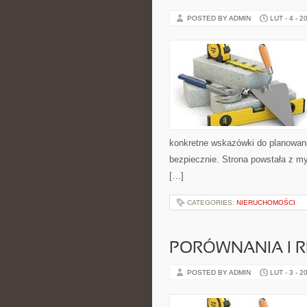
POSTED BY ADMIN
LUT - 4 - 2
konkretne wskazówki do planowani
bezpiecznie. Strona powstała z my
[…]
CATEGORIES:
NIERUCHOMOŚCI
PORÓWNANIA I R
POSTED BY ADMIN
LUT - 3 - 2