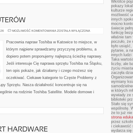
Wkrótce poja
pokazy lokal
kulturze reg
możliwość u
innych spoko
UTERÓW
mocno kontr
świecie pełn
HISTORIA
026
MOŻLIWOŚĆ KOMENTOWANIA
ZOSTAŁA WYŁĄCZONA
funkcję bezp
KOMPUTERÓW
właśnie tam 
poczuło, że 
Pracownia napraw Toshiba w Katowice to miejsce, w
było usiąść
którym najpierw sprawdzamy przyczynę problemu, a
pytanie, a n
innych ludzi
dopiero potem proponujemy najlepszą ścieżkę naprawy.
Taka wartość
Jeśli interesuje Cię naprawa sprzętu Toshiba na Śląsku,
liczby, ale 
życiu miasta
ten opis pokaże, jak działamy i czego możesz się
zaczęła dzia
Organizowan
oczekiwać. Ciekawe kategorie to Częste Problemy z
wymiany ksi
upy Sprzętu. Nasza działalność koncentruje się na
samodzielneg
w których m
gólnie na rodzinie Toshiba Satellite. Modele domowe i
wywiady ze 
biblioteki p
Stało się sy
wspólnotę. 
że to już ni
strona eduk
przez szkoln
i ciekawość 
ORT HARDWARE
wydarza się 