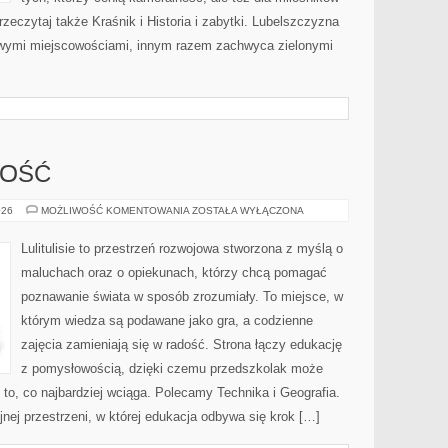
rzeczytaj także Kraśnik i Historia i zabytki. Lubelszczyzna
kliwymi miejscowościami, innym razem zachwyca zielonymi
ZOŚĆ
PRZEDSIĘBIORCZOŚĆ
026
MOŻLIWOŚĆ KOMENTOWANIA
ZOSTAŁA WYŁĄCZONA
Lulitulisie to przestrzeń rozwojowa stworzona z myślą o
maluchach oraz o opiekunach, którzy chcą pomagać
poznawanie świata w sposób zrozumiały. To miejsce, w
którym wiedza są podawane jako gra, a codzienne
zajęcia zamieniają się w radość. Strona łączy edukację
z pomysłowością, dzięki czemu przedszkolak może
 to, co najbardziej wciąga. Polecamy Technika i Geografia.
jnej przestrzeni, w której edukacja odbywa się krok […]