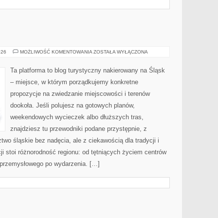
CIESZYN
026
MOŻLIWOŚĆ KOMENTOWANIA
ZOSTAŁA WYŁĄCZONA
Ta platforma to blog turystyczny nakierowany na Śląsk
– miejsce, w którym porządkujemy konkretne
propozycje na zwiedzanie miejscowości i terenów
dookoła. Jeśli polujesz na gotowych planów,
weekendowych wycieczek albo dłuższych tras,
znajdziesz tu przewodniki podane przystępnie, z
wo śląskie bez nadęcia, ale z ciekawością dla tradycji i
i stoi różnorodność regionu: od tętniących życiem centrów
a przemysłowego po wydarzenia. […]