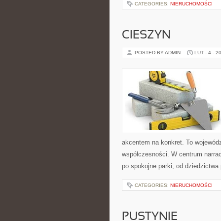
CATEGORIES:
NIERUCHOMOŚCI
CIESZYN
POSTED BY ADMIN
LUT - 4 - 2
akcentem na konkret. To województ
współczesności. W centrum narracj
po spokojne parki, od dziedzictw
CATEGORIES:
NIERUCHOMOŚCI
PUSTYNIE