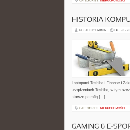
CATEGORIES:
NIERUCHOMOŚCI
HISTORIA KOMP
POSTED BY ADMIN
LUT - 6 - 2
Laptopami Toshiba i Finanse i Zak
urządzeniach Toshiba, w tym szcze
starsze potrafią […]
CATEGORIES:
NIERUCHOMOŚCI
GAMING & E-SP