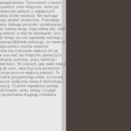
zaangażowania. Tymczasem czasem
zywrócić sens miejscom, które już
lioteka jest jednym z najlepszych
akiej cichej rewolucji. Nie wymaga
 aby działać skutecznie. Potrzebuje
ania, dobrego pomysłu i przekonania,
az kultura wciąż mają realną siłę. Jeśli
ą widzieć w niej nie obowiązek, lecz
dy dzieje się coś naprawdę ważnego.
owionej biblioteki pokazuje, że nawet w
miejscowości można stworzyć
która ma znaczenie większe niż jej
e ona stać się miejscem pierwszych
spokojnej rozmowy, pracy twórczej i
becności. W czasach, gdy wiele relacji
ię do sieci, taka fizyczna przestrzeń
yskuje jeszcze większą wartość. To
j ludzie przypominają sobie, że rozwój
aczać wyłącznie nowych technologii i
estycji. Czasem największy postęp
od książki, stołu, lampy i czyjejś
 wysłuchania drugiego człowieka.