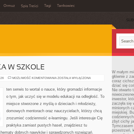
Ormuz
Tagi
Tankowiec
Spis Treści
SUB
KA W SZKOLE
W małym mieś
głównie z za
KULTURA
026
MOŻLIWOŚĆ KOMENTOWANIA
ZOSTAŁA WYŁĄCZONA
coraz cichsz
I
SZTUKA
dziać się co
W
ten serwis to wortal o nauce, który gromadzi informacje
Nie otwarto 
SZKOLE
nowoczesnego
o tym, jak uczyć się w modelu edukacji na odległość. To
inwestor, kt
zaczęła się 
miejsce stworzone z myślą o dzieciach i młodzieży,
minionych cz
domowych mentorach oraz nauczycielach, którzy chcą
miejskiej. B
codziennych
zrozumieć codzienność e-learningu. Jeśli interesuje Cię
zbyt cichy j
praktyka zamiast pustych haseł, znajdziesz tu
Tymczasem w
przestrzeń, 
 schematy dobrych nawyków i sprawdzonych rozwiązań.