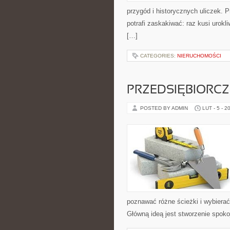
przygód i historycznych uliczek. P
potrafi zaskakiwać: raz kusi uro
[…]
CATEGORIES:
NIERUCHOMOŚCI
PRZEDSIĘBIORC
POSTED BY ADMIN
LUT - 5 - 2
poznawać różne ścieżki i wybierać
Główną ideą jest stworzenie spoko