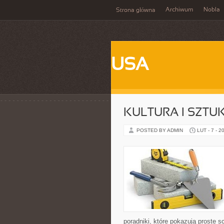
Archiwum
Nobla
Strona główna
USA
KULTURA I SZTU
POSTED BY ADMIN
LUT - 7 - 2
poradniki, które pokazują proste