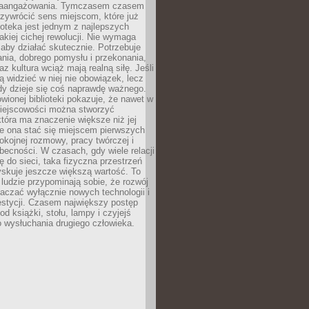
zaangażowania. Tymczasem czasem
zywrócić sens miejscom, które już
lioteka jest jednym z najlepszych
akiej cichej rewolucji. Nie wymaga
 aby działać skutecznie. Potrzebuje
ania, dobrego pomysłu i przekonania,
az kultura wciąż mają realną siłę. Jeśli
ą widzieć w niej nie obowiązek, lecz
dy dzieje się coś naprawdę ważnego.
owionej biblioteki pokazuje, że nawet w
miejscowości można stworzyć
która ma znaczenie większe niż jej
e ona stać się miejscem pierwszych
spokojnej rozmowy, pracy twórczej i
becności. W czasach, gdy wiele relacji
ię do sieci, taka fizyczna przestrzeń
yskuje jeszcze większą wartość. To
j ludzie przypominają sobie, że rozwój
aczać wyłącznie nowych technologii i
estycji. Czasem największy postęp
od książki, stołu, lampy i czyjejś
 wysłuchania drugiego człowieka.