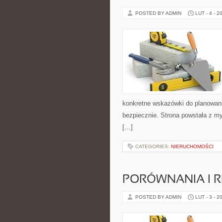
POSTED BY ADMIN
LUT - 4 - 2
konkretne wskazówki do planowani
bezpiecznie. Strona powstała z my
[…]
CATEGORIES:
NIERUCHOMOŚCI
PORÓWNANIA I R
POSTED BY ADMIN
LUT - 3 - 2