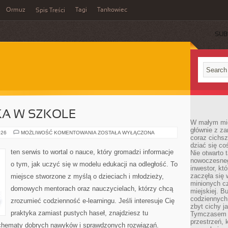
Ormuz
Tagi
Tankowiec
Spis Treści
SUB
KA W SZKOLE
W małym mieś
głównie z za
KULTURA
026
MOŻLIWOŚĆ KOMENTOWANIA
ZOSTAŁA WYŁĄCZONA
coraz cichsz
I
SZTUKA
dziać się co
W
ten serwis to wortal o nauce, który gromadzi informacje
Nie otwarto 
SZKOLE
nowoczesnego
o tym, jak uczyć się w modelu edukacji na odległość. To
inwestor, kt
zaczęła się 
miejsce stworzone z myślą o dzieciach i młodzieży,
minionych cz
domowych mentorach oraz nauczycielach, którzy chcą
miejskiej. B
codziennych
zrozumieć codzienność e-learningu. Jeśli interesuje Cię
zbyt cichy j
praktyka zamiast pustych haseł, znajdziesz tu
Tymczasem w
przestrzeń, 
 schematy dobrych nawyków i sprawdzonych rozwiązań.