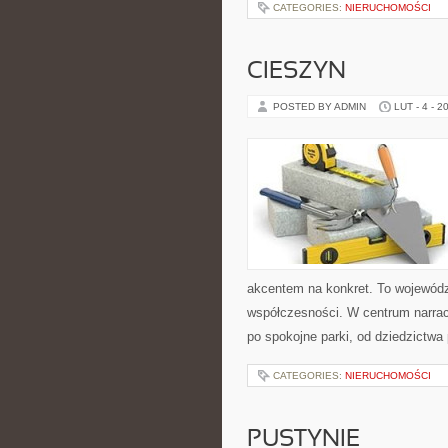
CATEGORIES:
NIERUCHOMOŚCI
CIESZYN
POSTED BY ADMIN
LUT - 4 - 2
akcentem na konkret. To województ
współczesności. W centrum narracj
po spokojne parki, od dziedzictw
CATEGORIES:
NIERUCHOMOŚCI
PUSTYNIE