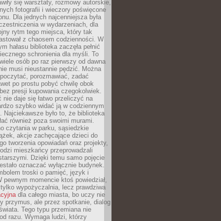
wiły się warsztaty, rozmowy autorskie,
nych fotografii i wieczory poświęcone
ionu. Dla jednych najcenniejsza była
czestniczenia w wydarzeniach, dla
jny rytm tego miejsca, który tak
astował z chaosem codzienności. W
ym hałasu biblioteka zaczęła pełnić
iecznego schronienia dla myśli. To
wiele osób po raz pierwszy od dawna
nie musi nieustannie pędzić. Można
, poczytać, porozmawiać, zadać
awet po prostu pobyć chwilę obok
 bez presji kupowania czegokolwiek.
 nie daje się łatwo przeliczyć na
bardzo szybko widać ją w codziennym
. Najciekawsze było to, że biblioteka
łać również poza swoimi murami.
o czytania w parku, sąsiedzkie
ążek, akcje zachęcające dzieci do
o tworzenia opowiadań oraz projekty,
łodzi mieszkańcy przeprowadzali
starszymi. Dzięki temu samo pojęcie
rzestało oznaczać wyłącznie budynek.
mbolem troski o pamięć, język i
W pewnym momencie ktoś powiedział,
e tylko wypożyczalnia, lecz prawdziwa
acyjna
dla całego miasta, bo uczy nie
y przymus, ale przez spotkanie, dialog
świata. Tego typu przemiana nie
od razu. Wymaga ludzi, którzy