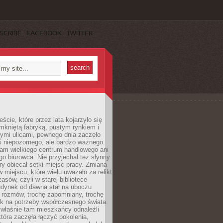
SCRIBE
FACEBOOK
TWITTER
cie, które przez lata kojarzyło się
mkniętą fabryką, pustym rynkiem i
ymi ulicami, pewnego dnia zaczęło
ś niepozornego, ale bardzo ważnego.
tam wielkiego centrum handlowego ani
 biurowca. Nie przyjechał też słynny
óry obiecał setki miejsc pracy. Zmiana
w miejscu, które wielu uważało za relikt
asów, czyli w starej bibliotece
udynek od dawna stał na uboczu
 rozmów, trochę zapomniany, trochę
ak na potrzeby współczesnego świata.
łaśnie tam mieszkańcy odnaleźli
która zaczęła łączyć pokolenia,