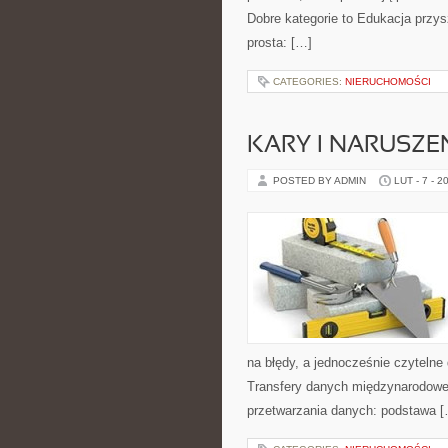
Dobre kategorie to Edukacja przys
prosta: […]
CATEGORIES:
NIERUCHOMOŚCI
KARY I NARUSZE
POSTED BY ADMIN
LUT - 7 - 2
na błędy, a jednocześnie czytelne
Transfery danych międzynarodowe.
przetwarzania danych: podstawa 