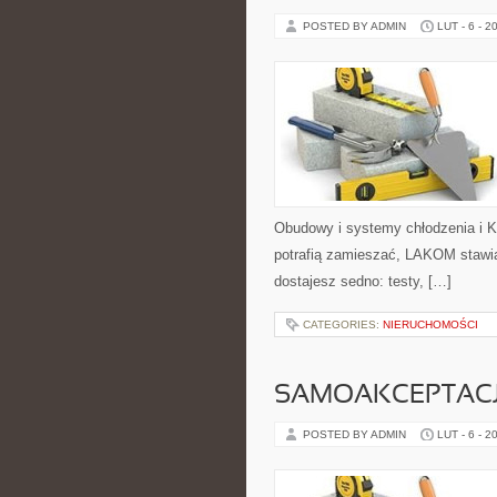
POSTED BY ADMIN
LUT - 6 - 2
Obudowy i systemy chłodzenia i K
potrafią zamieszać, LAKOM stawia
dostajesz sedno: testy, […]
CATEGORIES:
NIERUCHOMOŚCI
SAMOAKCEPTAC
POSTED BY ADMIN
LUT - 6 - 2