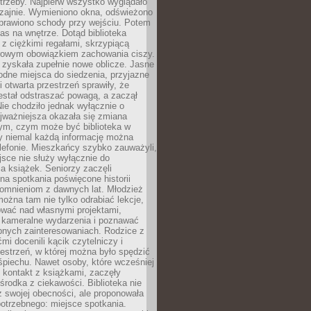
trzeby. Najpierw wszystko wyglądało
zajnie. Wymieniono okna, odświeżono
aprawiono schody przy wejściu. Potem
as na wnętrze. Dotąd biblioteka
ę z ciężkimi regałami, skrzypiącą
urowym obowiązkiem zachowania ciszy.
zyskała zupełnie nowe oblicze. Jasne
odne miejsca do siedzenia, przyjazne
i otwarta przestrzeń sprawiły, że
estał odstraszać powagą, a zaczął
ie chodziło jednak wyłącznie o
jważniejsza okazała się zmiana
tym, czym może być biblioteka w
y niemal każdą informację można
lefonie. Mieszkańcy szybko zauważyli,
sce nie służy wyłącznie do
a książek. Seniorzy zaczęli
na spotkania poświęcone historii
pomnieniom z dawnych lat. Młodzież
można tam nie tylko odrabiać lekcje,
ować nad własnymi projektami,
 kameralne wydarzenia i poznawać
bnych zainteresowaniach. Rodzice z
mi docenili kącik czytelniczy i
estrzeń, w której można było spędzić
piechu. Nawet osoby, które wcześniej
 kontakt z książkami, zaczęły
środka z ciekawości. Biblioteka nie
ż swojej obecności, ale proponowała
otrzebnego: miejsce spotkania.