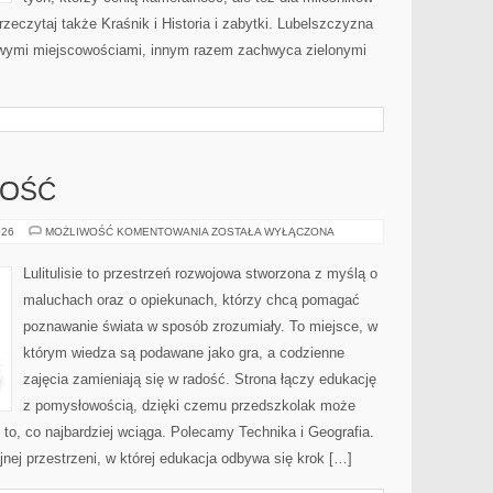
rzeczytaj także Kraśnik i Historia i zabytki. Lubelszczyzna
kliwymi miejscowościami, innym razem zachwyca zielonymi
ZOŚĆ
PRZEDSIĘBIORCZOŚĆ
026
MOŻLIWOŚĆ KOMENTOWANIA
ZOSTAŁA WYŁĄCZONA
Lulitulisie to przestrzeń rozwojowa stworzona z myślą o
maluchach oraz o opiekunach, którzy chcą pomagać
poznawanie świata w sposób zrozumiały. To miejsce, w
którym wiedza są podawane jako gra, a codzienne
zajęcia zamieniają się w radość. Strona łączy edukację
z pomysłowością, dzięki czemu przedszkolak może
 to, co najbardziej wciąga. Polecamy Technika i Geografia.
jnej przestrzeni, w której edukacja odbywa się krok […]