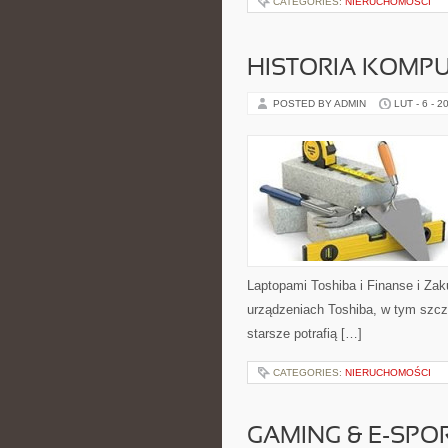
CATEGORIES:
NIERUCHOMOŚCI
HISTORIA KOMP
POSTED BY ADMIN
LUT - 6 - 2
Laptopami Toshiba i Finanse i Zak
urządzeniach Toshiba, w tym szcze
starsze potrafią […]
CATEGORIES:
NIERUCHOMOŚCI
GAMING & E-SP