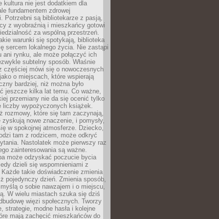
e kultura nie jest dodatkiem dla
ale fundamentem zdrowej
. Potrzebni są bibliotekarze z pasją,
y z wyobraźnią i mieszkańcy gotowi
edzialność za wspólną przestrzeń.
akie warunki się spotykają, biblioteka
ę sercem lokalnego życia. Nie zastąpi
 ani rynku, ale może połączyć ich
ezwykle subtelny sposób. Właśnie
az częściej mówi się o nowoczesnych
 jako o miejscach, które wspierają
czny bardziej, niż można było
 jeszcze kilka lat temu. Co ważne,
iej przemiany nie da się ocenić tylko
e liczby wypożyczonych książek.
eż rozmowy, które się tam zaczynają,
re zyskują nowe znaczenie, i pomysły,
się w spokojnej atmosferze. Dziecko,
hodzi tam z rodzicem, może odkryć
ytania. Nastolatek może pierwszy raz
ego zainteresowania są ważne.
ba może odzyskać poczucie bycia
iedy dzieli się wspomnieniami z
. Każde takie doświadczenie zmienia
iż pojedynczy dzień. Zmienia sposób,
e myślą o sobie nawzajem i o miejscu,
ą. W wielu miastach szuka się dziś
odbudowę więzi społecznych. Tworzy
, strategie, modne hasła i kolejne
tóre mają zachęcić mieszkańców do