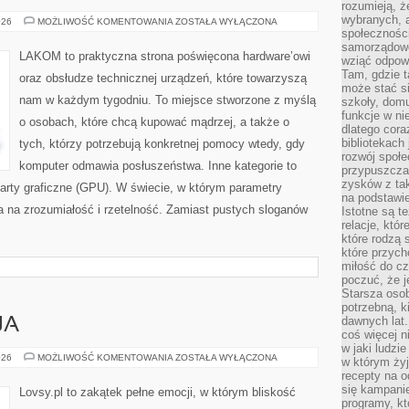
rozumieją, ż
wybranych, 
GAMING
026
MOŻLIWOŚĆ KOMENTOWANIA
ZOSTAŁA WYŁĄCZONA
&
społeczności
E-
samorządowc
SPORT
LAKOM to praktyczna strona poświęcona hardware’owi
wziąć odpowi
HARDWARE
Tam, gdzie t
oraz obsłudze technicznej urządzeń, które towarzyszą
może stać si
nam w każdym tygodniu. To miejsce stworzone z myślą
szkoły, domu
funkcje w ni
o osobach, które chcą kupować mądrzej, a także o
dlatego cor
bibliotekach
tych, którzy potrzebują konkretnej pomocy wtedy, gdy
rozwój społe
komputer odmawia posłuszeństwa. Inne kategorie to
przypuszczać
zysków z tak
arty graficzne (GPU). W świecie, w którym parametry
na podstawi
 na zrozumiałość i rzetelność. Zamiast pustych sloganów
Istotne są t
relacje, któ
które rodzą 
które przyc
miłość do cz
poczuć, że j
Starsza oso
potrzebną, k
dawnych lat
JA
coś więcej n
w jaki ludzi
SAMOAKCEPTACJA
026
MOŻLIWOŚĆ KOMENTOWANIA
ZOSTAŁA WYŁĄCZONA
w którym żyj
recepty na 
się kampanie
Lovsy.pl to zakątek pełne emocji, w którym bliskość
programy, k