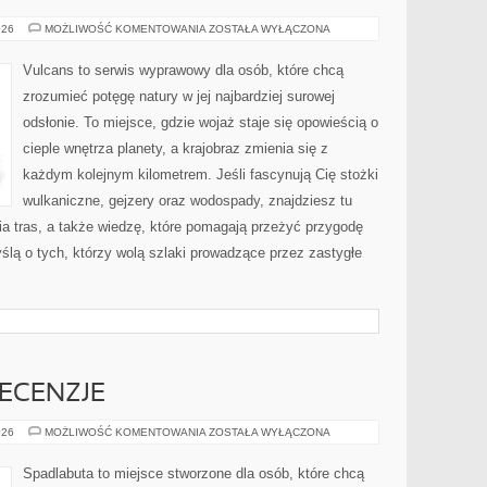
PUSTYNIE
026
MOŻLIWOŚĆ KOMENTOWANIA
ZOSTAŁA WYŁĄCZONA
Vulcans to serwis wyprawowy dla osób, które chcą
zrozumieć potęgę natury w jej najbardziej surowej
odsłonie. To miejsce, gdzie wojaż staje się opowieścią o
cieple wnętrza planety, a krajobraz zmienia się z
każdym kolejnym kilometrem. Jeśli fascynują Cię stożki
wulkaniczne, gejzery oraz wodospady, znajdziesz tu
a tras, a także wiedzę, które pomagają przeżyć przygodę
ślą o tych, którzy wolą szlaki prowadzące przez zastygłe
ECENZJE
PORÓWNANIA
026
MOŻLIWOŚĆ KOMENTOWANIA
ZOSTAŁA WYŁĄCZONA
I
RECENZJE
Spadlabuta to miejsce stworzone dla osób, które chcą