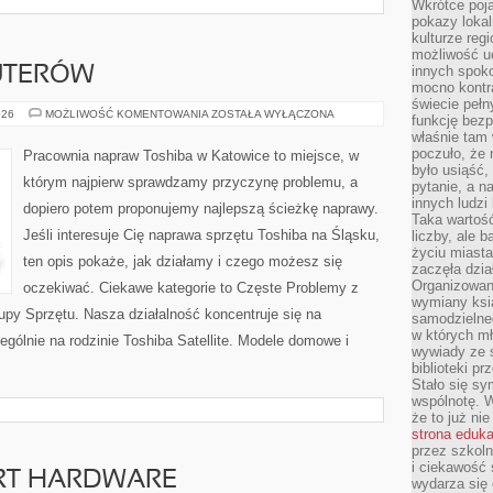
Wkrótce poja
pokazy lokal
kulturze reg
możliwość u
innych spoko
UTERÓW
mocno kontr
świecie pełn
HISTORIA
026
MOŻLIWOŚĆ KOMENTOWANIA
ZOSTAŁA WYŁĄCZONA
funkcję bezp
KOMPUTERÓW
właśnie tam 
poczuło, że 
Pracownia napraw Toshiba w Katowice to miejsce, w
było usiąść
którym najpierw sprawdzamy przyczynę problemu, a
pytanie, a n
innych ludzi
dopiero potem proponujemy najlepszą ścieżkę naprawy.
Taka wartość
Jeśli interesuje Cię naprawa sprzętu Toshiba na Śląsku,
liczby, ale 
życiu miasta
ten opis pokaże, jak działamy i czego możesz się
zaczęła dzia
Organizowan
oczekiwać. Ciekawe kategorie to Częste Problemy z
wymiany ksi
upy Sprzętu. Nasza działalność koncentruje się na
samodzielneg
w których m
gólnie na rodzinie Toshiba Satellite. Modele domowe i
wywiady ze 
biblioteki p
Stało się sy
wspólnotę. 
że to już ni
strona eduk
przez szkoln
i ciekawość 
ORT HARDWARE
wydarza się 