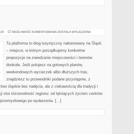
CIESZYN
026
MOŻLIWOŚĆ KOMENTOWANIA
ZOSTAŁA WYŁĄCZONA
Ta platforma to blog turystyczny nakierowany na Śląsk
– miejsce, w którym porządkujemy konkretne
propozycje na zwiedzanie miejscowości i terenów
dookoła. Jeśli polujesz na gotowych planów,
weekendowych wycieczek albo dłuższych tras,
znajdziesz tu przewodniki podane przystępnie, z
wo śląskie bez nadęcia, ale z ciekawością dla tradycji i
i stoi różnorodność regionu: od tętniących życiem centrów
a przemysłowego po wydarzenia. […]