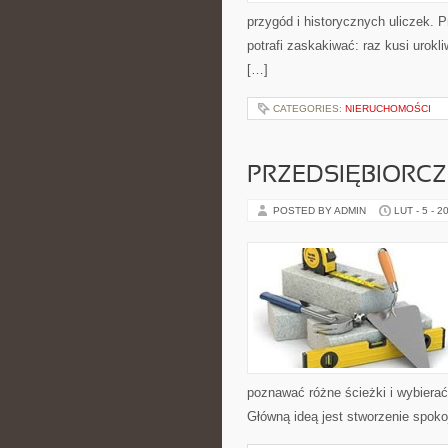
przygód i historycznych uliczek. P
potrafi zaskakiwać: raz kusi uro
[…]
CATEGORIES:
NIERUCHOMOŚCI
PRZEDSIĘBIORC
POSTED BY ADMIN
LUT - 5 - 2
poznawać różne ścieżki i wybierać
Główną ideą jest stworzenie spoko