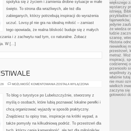
spotyka się z życiem i zamienia drobne sytuacje w małe
większego 
wystarczy pr
święto. To strona dla wrażliwych, ale też dla
istnieją. Bib
zabieganych, którzy potrzebują inspiracji do wyrażenia
przykładów t
fajerwerków,
uczuć. Lovsy.pl nie gra na idealną miłość – zamiast
jedynie zauf
że wiedza or
tego opowiada, że realna bliskość buduje się z małych
ludzie zaczn
baczania i z zachwytu nad tym, co naturalne. Zobacz
szansę, wte
Historia odn
ja. W […]
niewielkiej 
przestrzeń, 
metraż. Moż
inspiracji, 
codziennej o
przeniosło s
wspólnoty z
ESTIWALE
właśnie tuta
nie musi ozn
WYDARZENIA
026
MOŻLIWOŚĆ KOMENTOWANIA
ZOSTAŁA WYŁĄCZONA
wielkich inw
I
zaczyna się 
FESTIWALE
gotowości do
To blog o turystyce po Lubelszczyźnie, stworzony z
myślą o osobach, które lubią poznawać lokalne perełki i
chcą organizować wyjazdy w sposób praktyczny.
Znajdziesz tu opisy tras, inspiracje na krótki wypad, a
także pomysły na kilkudniową podróż. To przestrzeń dla
tych, którzy cenią kameralność, ale też dla miłośników