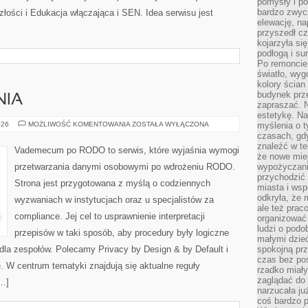
pomysły i po
bardzo zwyc
złości i Edukacja włączająca i SEN. Idea serwisu jest
elewację, n
przyszedł cz
kojarzyła si
podłogą i s
Po remoncie 
światło, wyg
kolory ścian 
budynek prz
NIA
zapraszać. N
estetykę. Na
KARY
026
MOŻLIWOŚĆ KOMENTOWANIA
ZOSTAŁA WYŁĄCZONA
myślenia o 
I
czasach, gd
NARUSZENIA
znaleźć w te
Vademecum po RODO to serwis, które wyjaśnia wymogi
że nowe miej
przetwarzania danymi osobowymi po wdrożeniu RODO.
wypożyczani
przychodzić 
Strona jest przygotowana z myślą o codziennych
miasta i ws
odkryła, że 
wyzwaniach w instytucjach oraz u specjalistów za
ale też prac
compliance. Jej cel to usprawnienie interpretacji
organizować
ludzi o podo
przepisów w taki sposób, aby procedury były logiczne
małymi dzieć
 dla zespołów. Polecamy Privacy by Design & by Default i
spokojną prz
czas bez poś
 W centrum tematyki znajdują się aktualne reguły
rzadko miały
zaglądać do 
[…]
narzucała ju
coś bardzo p