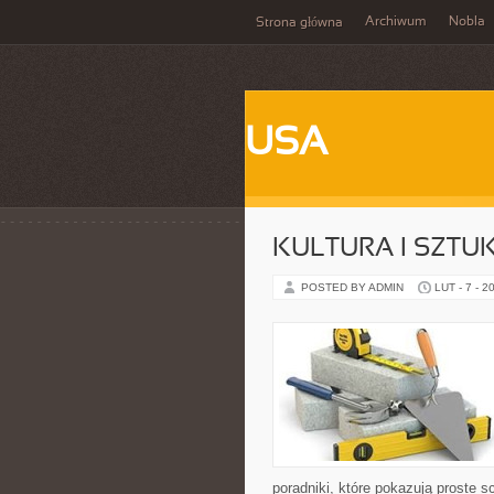
Archiwum
Nobla
Strona główna
USA
KULTURA I SZTU
POSTED BY ADMIN
LUT - 7 - 2
poradniki, które pokazują proste