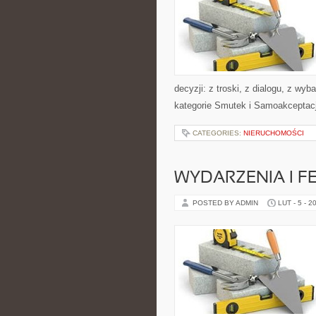
decyzji: z troski, z dialogu, z wy
kategorie Smutek i Samoakceptac
CATEGORIES:
NIERUCHOMOŚCI
WYDARZENIA I F
POSTED BY ADMIN
LUT - 5 - 2