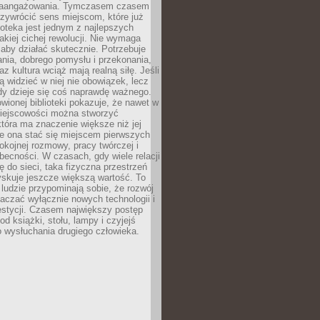
zaangażowania. Tymczasem czasem
zywrócić sens miejscom, które już
lioteka jest jednym z najlepszych
akiej cichej rewolucji. Nie wymaga
 aby działać skutecznie. Potrzebuje
ania, dobrego pomysłu i przekonania,
az kultura wciąż mają realną siłę. Jeśli
ą widzieć w niej nie obowiązek, lecz
dy dzieje się coś naprawdę ważnego.
owionej biblioteki pokazuje, że nawet w
miejscowości można stworzyć
która ma znaczenie większe niż jej
e ona stać się miejscem pierwszych
spokojnej rozmowy, pracy twórczej i
becności. W czasach, gdy wiele relacji
ię do sieci, taka fizyczna przestrzeń
yskuje jeszcze większą wartość. To
j ludzie przypominają sobie, że rozwój
aczać wyłącznie nowych technologii i
estycji. Czasem największy postęp
od książki, stołu, lampy i czyjejś
 wysłuchania drugiego człowieka.