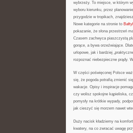
wybrzeży. To miejsce, w którym w
wyboru kierunku, przez planowanie
przygodzie w tropikach, znajdziesz
Nowe kategorie na stronie to
Bałty
pokazanie, że słona przestrzeń ma 
Czasem zachwyca piaszczystą pla
gorące, a bywa orzeźwiające. Dlat
urlopowe, jak i bardziej „praktyczn
rozpoznać niebezpieczne prądy. W
W części poświęconej Polsce ważn
się, że pogoda potrafią zmienić s
wakacje. Opisy i inspiracje poma
czy wolisz spokojne kąpieliska, cz
pomysły na krótkie wypady, podpow
jak cieszyć się morzem nawet wted
Duży nacisk kładziemy na komfort 
kwatery, na co zwracać uwagę przy