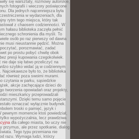
wiły się warsztaty, rozmowy autorskie,
nych fotografii i wieczory poświęcone
ionu. Dla jednych najcenniejsza była
czestniczenia w wydarzeniach, dla
jny rytm tego miejsca, który tak
astował z chaosem codzienności. W
ym hałasu biblioteka zaczęła pełnić
iecznego schronienia dla myśli. To
wiele osób po raz pierwszy od dawna
nie musi nieustannie pędzić. Można
, poczytać, porozmawiać, zadać
awet po prostu pobyć chwilę obok
 bez presji kupowania czegokolwiek.
 nie daje się łatwo przeliczyć na
bardzo szybko widać ją w codziennym
. Najciekawsze było to, że biblioteka
łać również poza swoimi murami.
o czytania w parku, sąsiedzkie
ążek, akcje zachęcające dzieci do
o tworzenia opowiadań oraz projekty,
łodzi mieszkańcy przeprowadzali
starszymi. Dzięki temu samo pojęcie
rzestało oznaczać wyłącznie budynek.
mbolem troski o pamięć, język i
W pewnym momencie ktoś powiedział,
e tylko wypożyczalnia, lecz prawdziwa
acyjna
dla całego miasta, bo uczy nie
y przymus, ale przez spotkanie, dialog
świata. Tego typu przemiana nie
od razu. Wymaga ludzi, którzy