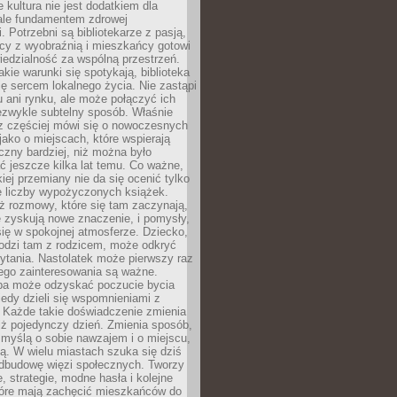
e kultura nie jest dodatkiem dla
ale fundamentem zdrowej
. Potrzebni są bibliotekarze z pasją,
y z wyobraźnią i mieszkańcy gotowi
edzialność za wspólną przestrzeń.
akie warunki się spotykają, biblioteka
ę sercem lokalnego życia. Nie zastąpi
 ani rynku, ale może połączyć ich
ezwykle subtelny sposób. Właśnie
az częściej mówi się o nowoczesnych
 jako o miejscach, które wspierają
czny bardziej, niż można było
 jeszcze kilka lat temu. Co ważne,
iej przemiany nie da się ocenić tylko
e liczby wypożyczonych książek.
eż rozmowy, które się tam zaczynają,
re zyskują nowe znaczenie, i pomysły,
się w spokojnej atmosferze. Dziecko,
hodzi tam z rodzicem, może odkryć
ytania. Nastolatek może pierwszy raz
ego zainteresowania są ważne.
ba może odzyskać poczucie bycia
iedy dzieli się wspomnieniami z
. Każde takie doświadczenie zmienia
iż pojedynczy dzień. Zmienia sposób,
e myślą o sobie nawzajem i o miejscu,
ą. W wielu miastach szuka się dziś
odbudowę więzi społecznych. Tworzy
, strategie, modne hasła i kolejne
tóre mają zachęcić mieszkańców do