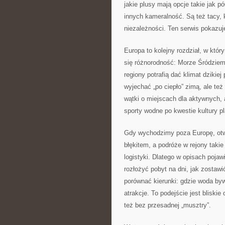
jakie plusy mają opcje takie jak p
innych kameralność. Są też tacy, 
niezależności. Ten serwis pokazuj
Europa to kolejny rozdział, w któr
się różnorodność: Morze Śródziemn
regiony potrafią dać klimat dzikiej
wyjechać „po ciepło” zimą, ale też
wątki o miejscach dla aktywnych, 
sporty wodne po kwestie kultury p
Gdy wychodzimy poza Europę, otwi
błękitem, a podróże w rejony taki
logistyki. Dlatego w opisach pojaw
rozłożyć pobyt na dni, jak zostawi
porównać kierunki: gdzie woda bywa
atrakcje. To podejście jest bliski
też bez przesadnej „musztry”.