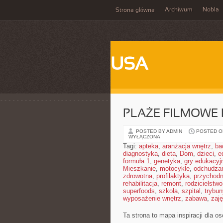
Archiwum
Nobla
Strona główna
USA
PLAŻE FILMOWE 
POSTED BY ADMIN
POSTED ON
WYŁĄCZONA
Tagi:
apteka
,
aranżacja wnętrz
,
ba
diagnostyka
,
dieta
,
Dom
,
dzieci
,
e
formuła 1
,
genetyka
,
gry edukacyj
Mieszkanie
,
motocykle
,
odchudza
zdrowotna
,
profilaktyka
,
przychodn
rehabilitacja
,
remont
,
rodzicielstwo
superfoods
,
szkoła
,
szpital
,
trybun
wyposażenie wnętrz
,
zabawa
,
zaj
Ta strona to mapa inspiracji dla 