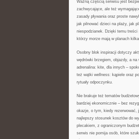
Ważną częścią serwisu jest bezpi
zachwycające, ale też wymagające
zasady pływania oraz proste nawyk
jak pilnować dzieci na plaży, jak
niespodzianek. Dzięki temu treści 
którzy morze mają w planach kilka
Osobny blok inspiracji dotyczy akt
wędrówki brzegiem, objazdy, a na 
adrenalina: kite, dla innych – spok
też wątki wellness: kąpiele oraz p
rytuały odpoczynku.
Nie brakuje też tematów budżetow
bardziej ekonomicznie – bez rezygn
okazje, o tym, kiedy rezerwować, j
najlepszy stosunek kosztów do wy
plecakiem, z ograniczonym budżete
serwis nie pomija osób, które szuk