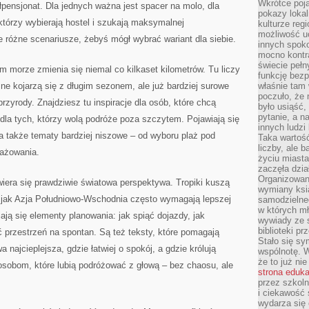
Wkrótce poja
ółpensjonat. Dla jednych ważna jest spacer na molo, dla
pokazy lokal
którzy wybierają hostel i szukają maksymalnej
kulturze reg
możliwość u
e różne scenariusze, żebyś mógł wybrać wariant dla siebie.
innych spoko
mocno kontr
świecie pełn
ym morze zmienia się niemal co kilkaset kilometrów. Tu liczy
funkcję bezp
e kojarzą się z długim sezonem, ale już bardziej surowe
właśnie tam 
poczuło, że 
 przyrody. Znajdziesz tu inspiracje dla osób, które chcą
było usiąść
pytanie, a n
 dla tych, którzy wolą podróże poza szczytem. Pojawiają się
innych ludzi
a także tematy bardziej niszowe – od wyboru plaż pod
Taka wartość
liczby, ale 
lażowania.
życiu miasta
zaczęła dzia
Organizowan
era się prawdziwie światowa perspektywa. Tropiki kuszą
wymiany ksi
e jak Azja Południowo-Wschodnia często wymagają lepszej
samodzielneg
w których m
iają się elementy planowania: jak spiąć dojazdy, jak
wywiady ze 
biblioteki p
ć przestrzeń na spontan. Są też teksty, które pomagają
Stało się sy
 najcieplejsza, gdzie łatwiej o spokój, a gdzie królują
wspólnotę. 
że to już ni
e osobom, które lubią podróżować z głową – bez chaosu, ale
strona eduk
przez szkoln
i ciekawość 
wydarza się 