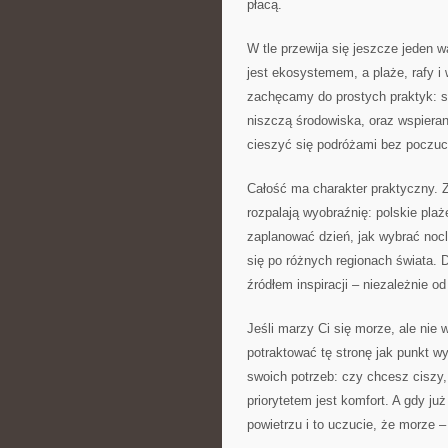
płacą.
W tle przewija się jeszcze jeden
jest ekosystemem, a plaże, rafy i 
zachęcamy do prostych praktyk: sp
niszczą środowiska, oraz wspierani
cieszyć się podróżami bez poczuci
Całość ma charakter praktyczny. Z
rozpalają wyobraźnię: polskie plaż
zaplanować dzień, jak wybrać nocl
się po różnych regionach świata. 
źródłem inspiracji – niezależnie 
Jeśli marzy Ci się morze, ale nie
potraktować tę stronę jak punkt wy
swoich potrzeb: czy chcesz ciszy, 
priorytetem jest komfort. A gdy ju
powietrzu i to uczucie, że morze –