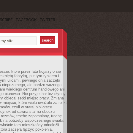
SCRIBE
FACEBOOK
TWITTER
cie, które przez lata kojarzyło się
mkniętą fabryką, pustym rynkiem i
ymi ulicami, pewnego dnia zaczęło
ś niepozornego, ale bardzo ważnego.
tam wielkiego centrum handlowego ani
 biurowca. Nie przyjechał też słynny
óry obiecał setki miejsc pracy. Zmiana
w miejscu, które wielu uważało za relikt
asów, czyli w starej bibliotece
udynek od dawna stał na uboczu
 rozmów, trochę zapomniany, trochę
ak na potrzeby współczesnego świata.
łaśnie tam mieszkańcy odnaleźli
która zaczęła łączyć pokolenia,