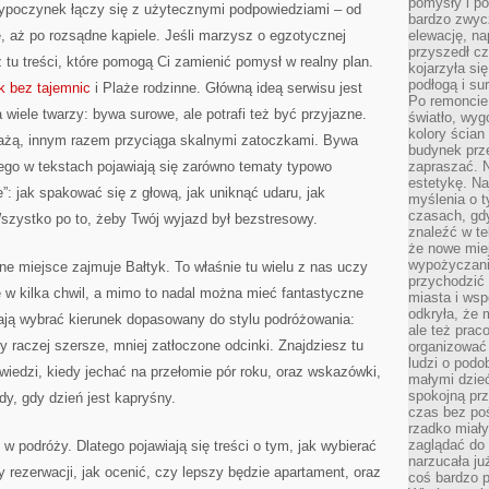
pomysły i po
ypoczynek łączy się z użytecznymi podpowiedziami – od
bardzo zwyc
, aż po rozsądne kąpiele. Jeśli marzysz o egzotycznej
elewację, n
przyszedł cz
 tu treści, które pomogą Ci zamienić pomysł w realny plan.
kojarzyła si
podłogą i s
k bez tajemnic
i Plaże rodzinne. Główną ideą serwisu jest
Po remoncie 
wiele twarzy: bywa surowe, ale potrafi też być przyjazne.
światło, wyg
kolory ścian 
żą, innym razem przyciąga skalnymi zatoczkami. Bywa
budynek prz
ego w tekstach pojawiają się zarówno tematy typowo
zapraszać. N
estetykę. Na
e”: jak spakować się z głową, jak uniknąć udaru, jak
myślenia o 
czasach, gd
szystko po to, żeby Twój wyjazd był bezstresowy.
znaleźć w te
że nowe miej
wypożyczani
e miejsce zajmuje Bałtyk. To właśnie tu wielu z nas uczy
przychodzić 
ię w kilka chwil, a mimo to nadal można mieć fantastyczne
miasta i ws
odkryła, że 
gają wybrać kierunek dopasowany do stylu podróżowania:
ale też prac
y raczej szersze, mniej zatłoczone odcinki. Znajdziesz tu
organizować
ludzi o podo
iedzi, kiedy jechać na przełomie pór roku, oraz wskazówki,
małymi dzieć
spokojną prz
y, gdy dzień jest kapryśny.
czas bez poś
rzadko miały
zaglądać do 
w podróży. Dlatego pojawiają się treści o tym, jak wybierać
narzucała ju
 rezerwacji, jak ocenić, czy lepszy będzie apartament, oraz
coś bardzo p