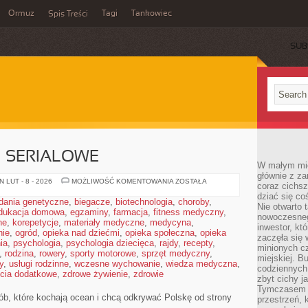
Ormuz
Tagi
Tankowiec
Spis Treści
SUB
I SERIALOWE
W małym mieś
głównie z za
PLAŻE
 LUT - 8 - 2026
MOŻLIWOŚĆ KOMENTOWANIA
ZOSTAŁA
coraz cichsz
FILMOWE
dziać się co
I
dania genetyczne
,
biegacze
,
biotechnologia
,
choroby
,
SERIALOWE
Nie otwarto 
dukacja domowa
,
egzaminy
,
farmacja
,
fitness medyczny
,
nowoczesnego
ne
,
korepetycje
,
materiały medyczne
,
medycyna
,
inwestor, kt
nie
,
ogród
,
opieka nad dziećmi
,
opieka społeczna
,
opieka
zaczęła się 
ia
,
psychologia
,
psychologia dziecięca
,
rajdy
,
recepty
,
minionych cz
,
rodzina
,
rowery
,
sporty motorowe
,
sprzęt medyczny
,
miejskiej. B
y
,
usługi rodzinne
,
wczesne wychowanie
,
wiedza medyczna
,
codziennych
ęcia dodatkowe
,
zdrowe żywienie
,
zdrowie
zbyt cichy j
Tymczasem w
osób, które kochają ocean i chcą odkrywać Polskę od strony
przestrzeń, 