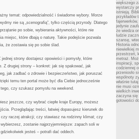
większego 
wystarczy pr
istnieją. Bib
 ważny temat: odpowiedzialność i świadome wybory. Morze
przykładów t
fajerwerków,
wydmy nie są „scenografią”, tylko częścią przyrody. Dlatego
jedynie zauf
rzątanie po sobie, wybierania aktywności, które nie
że wiedza or
ludzie zaczn
a miejsc, które dbają o naturę. Takie podejście pozwala
szansę, wte
Historia odn
a, że zostawia się po sobie ślad.
niewielkiej 
przestrzeń, 
 jednej strony dostajesz opowieści i pomysły, które
metraż. Moż
inspiracji, 
e. Z drugiej strony – konkret: jak się spakować, jak
codziennej o
przeniosło s
eg, jak zadbać o zdrowie i bezpieczeństwo, jak poruszać
wspólnoty z
Dzięki temu ten portal może być dla Ciebie jednocześnie
właśnie tuta
nie musi ozn
od tego, czy szukasz pomysłu na weekend.
wielkich inw
zaczyna się 
gotowości do
 wiesz jeszcze, czy wybrać ciepłe kraje Europy, możesz
jścia. Przeglądając treści, łatwiej dopasujesz kierunek do
czy raczej atrakcji; czy stawiasz na rodzinny klimat; czy
ż wybierzesz, zostanie najprzyjemniejsze: zapach soli w
 gdziekolwiek jesteś – potrafi dać oddech.