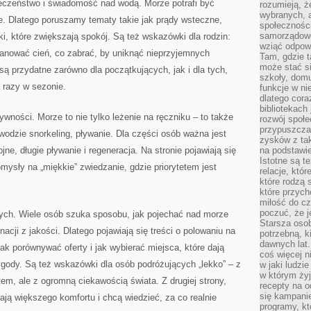
eczeństwo i świadomość nad wodą. Morze potrafi być
rozumieją, ż
wybranych, 
. Dlatego poruszamy tematy takie jak prądy wsteczne,
społeczności
samorządowc
i, które zwiększają spokój. Są też wskazówki dla rodzin:
wziąć odpowi
 planować cień, co zabrać, by uniknąć nieprzyjemnych
Tam, gdzie t
może stać si
są przydatne zarówno dla początkujących, jak i dla tych,
szkoły, domu
 razy w sezonie.
funkcje w ni
dlatego cor
bibliotekach
ywności. Morze to nie tylko leżenie na ręczniku – to także
rozwój społe
przypuszczać
wodzie snorkeling, pływanie. Dla części osób ważna jest
zysków z tak
ojne, długie pływanie i regeneracja. Na stronie pojawiają się
na podstawi
Istotne są t
omysły na „miękkie” zwiedzanie, gdzie priorytetem jest
relacje, któ
które rodzą 
które przyc
miłość do cz
poczuć, że j
ych. Wiele osób szuka sposobu, jak pojechać nad morze
Starsza oso
acji z jakości. Dlatego pojawiają się treści o polowaniu na
potrzebną, k
dawnych lat
ak porównywać oferty i jak wybierać miejsca, które dają
coś więcej n
gody. Są też wskazówki dla osób podróżujących „lekko” – z
w jaki ludzi
w którym żyj
m, ale z ogromną ciekawością świata. Z drugiej strony,
recepty na 
się kampanie
ają większego komfortu i chcą wiedzieć, za co realnie
programy, k