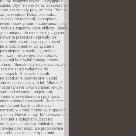
trzeby. Najpierw wszystko wyglądało
zajnie. Wymieniono okna, odświeżono
aprawiono schody przy wejściu. Potem
as na wnętrze. Dotąd biblioteka
ę z ciężkimi regałami, skrzypiącą
urowym obowiązkiem zachowania ciszy.
zyskała zupełnie nowe oblicze. Jasne
odne miejsca do siedzenia, przyjazne
i otwarta przestrzeń sprawiły, że
estał odstraszać powagą, a zaczął
ie chodziło jednak wyłącznie o
jważniejsza okazała się zmiana
tym, czym może być biblioteka w
y niemal każdą informację można
lefonie. Mieszkańcy szybko zauważyli,
sce nie służy wyłącznie do
a książek. Seniorzy zaczęli
na spotkania poświęcone historii
pomnieniom z dawnych lat. Młodzież
można tam nie tylko odrabiać lekcje,
ować nad własnymi projektami,
 kameralne wydarzenia i poznawać
bnych zainteresowaniach. Rodzice z
mi docenili kącik czytelniczy i
estrzeń, w której można było spędzić
piechu. Nawet osoby, które wcześniej
 kontakt z książkami, zaczęły
środka z ciekawości. Biblioteka nie
ż swojej obecności, ale proponowała
otrzebnego: miejsce spotkania.